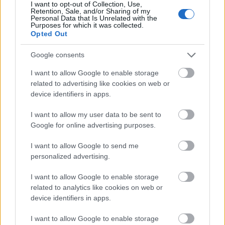
I want to opt-out of Collection, Use,
Retention, Sale, and/or Sharing of my
Personal Data that Is Unrelated with the
Már csak a neveket sorolva is látszik: érdemes volna
Purposes for which it was collected.
ezt a két hetet minden évben Gyulán tölteni - csak
Opted Out
fájó szívvel lehet kiválogatni azokat az előadásokat,
amelyekre tényleg be tudok ülni. És még ha nem is
Google consents
tartom jónak az összeset, akkor is minden egyes
I want to allow Google to enable storage
előadásról elégedetten jövök ki. Hiába tartom
related to advertising like cookies on web or
szörnyen modorosnak a jereváni Macbeth-et, vagy
device identifiers in apps.
hiába csalódom másfél óra lenyűgözöttség után a
lengyelek Makrancos hölgyének utolsó tíz percében,
I want to allow my user data to be sent to
tudom, hogy semmi pénzért nem hagytam volna ki a
Google for online advertising purposes.
lehetőséget, hogy megnézzem őket (akkor meg főleg,
ha tátott szájjal távozom, mint a litvánok Rómeó és
I want to allow Google to send me
Júliájáról). Más színházi nyelvek, más színészi
personalized advertising.
eszköztárak, az általam legjobban ismerttől erősen
eltérő hagyományok vendégeskednek itt –
I want to allow Google to enable storage
sajnálkozzon az, aki kihagyta, ne az, akinek
related to analytics like cookies on web or
egyszerűen csak nem tetszett.
device identifiers in apps.
I want to allow Google to enable storage
Persze nem lehet elhallgatni azt sem, hogy még