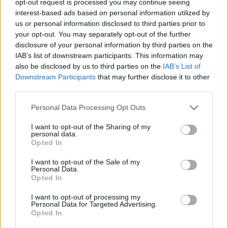
opt-out request is processed you may continue seeing
sokadik Shakespeare-főszerepéről vagy a minden
interest-based ads based on personal information utilized by
évben direkt a fesztiválra készített (vagy félig
us or personal information disclosed to third parties prior to
elkészített) „hazai” előadásról - azaz idén
your opt-out. You may separately opt-out of the further
Vidnyánszky Ahogy tetszikjéről - még nem is
disclosure of your personal information by third parties on the
beszéltünk.
IAB’s list of downstream participants. This information may
also be disclosed by us to third parties on the
IAB’s List of
Downstream Participants
that may further disclose it to other
third parties.
Please note that this website/app uses one or more Google
Personal Data Processing Opt Outs
services and may gather and store information including but
not limited to your visit or usage behaviour. You may click to
I want to opt-out of the Sharing of my
personal data.
grant or deny consent to Google and its third-party tags to
Opted In
use your data for below specified purposes in below Google
consent section.
I want to opt-out of the Sale of my
Personal Data.
Opted In
I want to opt-out of processing my
Personal Data for Targeted Advertising.
Opted In