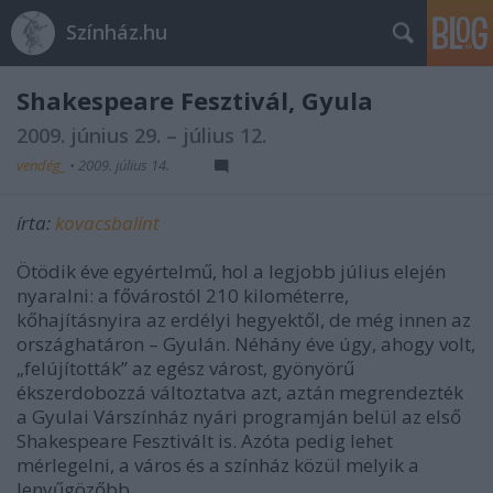
Színház.hu
Shakespeare Fesztivál, Gyula
2009. június 29. – július 12.
vendég_
•
2009. július 14.
írta:
kovacsbalint
Ötödik éve egyértelmű, hol a legjobb július elején
nyaralni: a fővárostól 210 kilométerre,
kőhajításnyira az erdélyi hegyektől, de még innen az
országhatáron – Gyulán. Néhány éve úgy, ahogy volt,
„felújították” az egész várost, gyönyörű
ékszerdobozzá változtatva azt, aztán megrendezték
a Gyulai Várszínház nyári programján belül az első
Shakespeare Fesztivált is. Azóta pedig lehet
mérlegelni, a város és a színház közül melyik a
lenyűgözőbb.