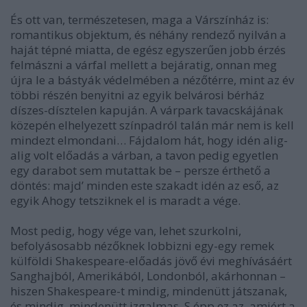
És ott van, természetesen, maga a Várszínház is:
romantikus objektum, és néhány rendező nyilván a
haját tépné miatta, de egész egyszerűen jobb érzés
felmászni a várfal mellett a bejáratig, onnan meg
újra le a bástyák védelmében a nézőtérre, mint az év
többi részén benyitni az egyik belvárosi bérház
díszes-dísztelen kapuján. A várpark tavacskájának
közepén elhelyezett színpadról talán már nem is kell
mindezt elmondani… Fájdalom hát, hogy idén alig-
alig volt előadás a várban, a tavon pedig egyetlen
egy darabot sem mutattak be – persze érthető a
döntés: majd’ minden este szakadt idén az eső, az
egyik Ahogy tetsziknek el is maradt a vége.
Most pedig, hogy vége van, lehet szurkolni,
befolyásosabb nézőknek lobbizni egy-egy remek
külföldi Shakespeare-előadás jövő évi meghívásáért
Sanghajból, Amerikából, Londonból, akárhonnan –
hiszen Shakespeare-t mindig, mindenütt játszanak,
és mindig, mindenütt izgalmas. S épp ez az, amiért a