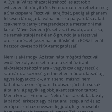
A Gyulai Várszínházat létrehozó, és azt több
évtizeden át irányító Sík Ferenc már nem élhette meg
a Shakespeare Fesztivál létrejöttét, pedig alighanem
lelkesen támogatta volna: hosszú pályafutása alatt
csaknem tucatnyit megrendezett a mester drámái
közül. Művét Gedeon József viszi tovább; aprócska,
de remek stábjának élén ő gründolja a fesztivál
oroszlánrészét (összehasonlításként: a POSZT-énál
hatszor kevesebb NKA-támogatással).
Nem is akárhogy. Az isten háta mögötti fesztivál
évről évre olyasmiket mutat a színház iránt
elkötelezettek számára – vagyis csak egy részük
számára: a közönség, érthetetlen módon, látszólag
egyre fogyatkozik –, amit sehol máshol nem
láthatnak az országban. Többször járt itt a sokak
által a világ egyik legjobbjaként számon tartott
Meno Fortas, Eimuntas Nekrošius társulata; tavaly
Japánból érkezett egy páratlanul szép, a nó és az
európai színházművészet legjobb, legnemesebb
hagyományait összetalálkoztató Téli rege (én