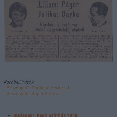
Korabeli írások:
-
Beszélgetés Pünkösti Andorral
-
Beszélgetés Páger Antallal
Budapest, Pesti Színház 1948.