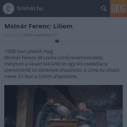
Színház.hu
Molnár Ferenc: Liliom
szinhazhu
•
2009. szeptember 17.
1908-ban jelenik meg
Molnár Ferenc Muzsika című novelláskötete,
melyben a vásári kikiáltó és egy kis cselédlány
szerelméről írt története olvasható, a címe Az altató
mese. Ez lesz a Liliom alapötlete.