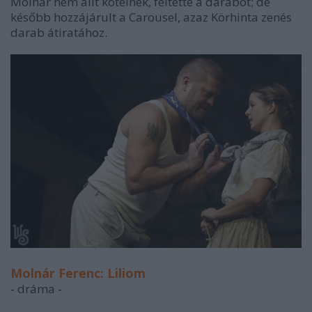
Molnár nem állt kötélnek, féltette a darabot; de
később hozzájárult a Carousel, azaz Körhinta zenés
darab átiratához.
Molnár Ferenc: Liliom
- dráma -