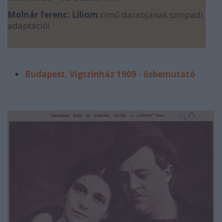
Molnár ferenc: Liliom
című darabjának színpadi
adaptációi
Budapest, Vígszínház 1909 - ősbemutató