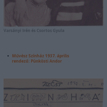
Varsányi Irén és Csortos Gyula
Művész Színház 1937. április
rendező: Pünkösti Andor