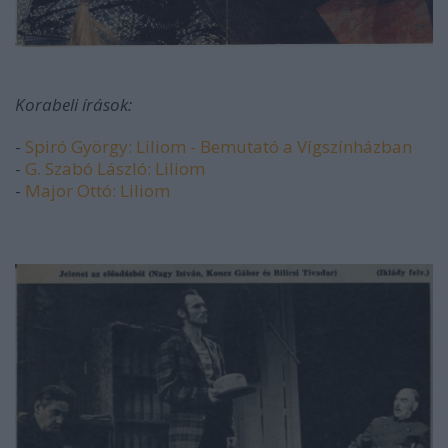
Korabeli írások:
-
Spiró György: Liliom - Bemutató a Vígszínházban
-
G. Szabó László: Liliom
-
Major Ottó: Liliom