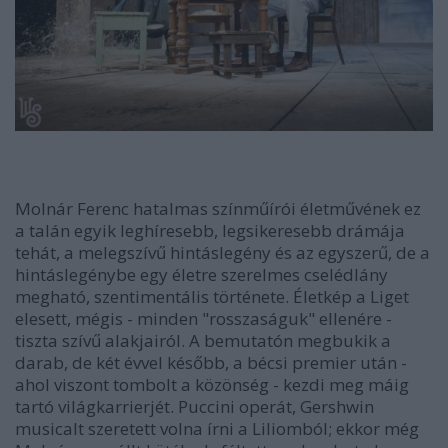
Molnár Ferenc hatalmas színműírói életművének ez
a talán egyik leghíresebb, legsikeresebb drámája
tehát, a melegszívű hintáslegény és az egyszerű, de a
hintáslegénybe egy életre szerelmes cselédlány
megható, szentimentális története. Életkép a Liget
elesett, mégis - minden "rosszaságuk" ellenére -
tiszta szívű alakjairól. A bemutatón megbukik a
darab, de két évvel később, a bécsi premier után -
ahol viszont tombolt a közönség - kezdi meg máig
tartó világkarrierjét. Puccini operát, Gershwin
musicalt szeretett volna írni a Liliomból; ekkor még