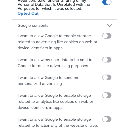
Retention, Sale, and/or Sharing of my
Personal Data that Is Unrelated with the
Purposes for which it was collected.
Opted Out
Google consents
I want to allow Google to enable storage
related to advertising like cookies on web or
device identifiers in apps.
Korabeli írások:
- Halász Péter: Reggeli levél - Keljen fel Liliom és
I want to allow my user data to be sent to
jöjjön
Google for online advertising purposes.
- Pesti Színház: Liliom
- Lackó Géza: Liliom
I want to allow Google to send me
personalized advertising.
Budapest, Petőfi Színház 1963.03.26.
I want to allow Google to enable storage
rendező: Szendrő József
related to analytics like cookies on web or
device identifiers in apps.
I want to allow Google to enable storage
related to functionality of the website or app.