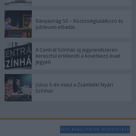
functionality and fraud prevention, and other
user protection.
Bányavirág 50 – Közönségtalálkozó és
jubileumi előadás
A Centrál Színház új jegyrendszeren
keresztül értékesíti a következő évad
jegyeit
Július 5-én indul a Zsámbéki Nyári
Színház
SÜTI BEÁLLÍTÁSOK MÓDOSÍTÁSA