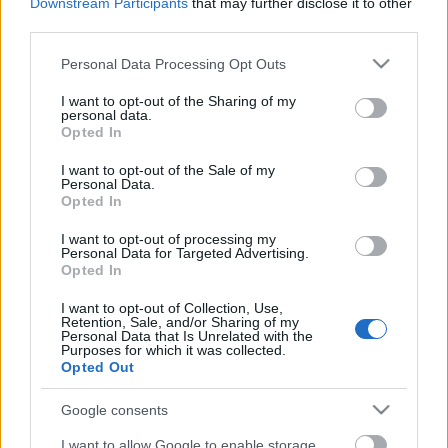
koreográfusé, Bozsik Yvette-é. A korábbi Bozsik-féle
Downstream Participants
that may further disclose it to other
színpadi valóságokkal való bárminemű egyezés
third parties.
pedig korántsem a véletlen műve. A színlap azt ígéri
Please note that this website/app uses one or more Google
ugyanis: a rendező-koreográfus eddigi
Personal Data Processing Opt Outs
services and may gather and store information including but
munkásságának különböző okokból, önként vagy
not limited to your visit or usage behaviour. You may click to
I want to opt-out of the Sharing of my
kényszerűségből kimaradt jeleneteit kapjuk meg
personal data.
grant or deny consent to Google and its third-party tags to
újragondolva és -strukturálva. Az előadás
Opted In
use your data for below specified purposes in below Google
ilyenformán nyitott mű: kinek-kinek a Bozsik-
consent section.
I want to opt-out of the Sale of my
univerzumban való jártassága szerint ötlenek fel
Personal Data.
képek, érzések, hangulatok korábbi előadásokból és
Opted In
előadásokról - szerencséseknek az
Emi
től a
Gyermekjátékok
ig -, miközben természetesen nem
I want to opt-out of processing my
Personal Data for Targeted Advertising.
hosszú évek során elraktározott maradékokból
Opted In
összetákolt ön-hommage, hanem önálló és új
műalkotás az
Újravágva
című produkció.
I want to opt-out of Collection, Use,
Retention, Sale, and/or Sharing of my
Personal Data that Is Unrelated with the
Markó Róbert kritikája az Újravágva előadásáról
Purposes for which it was collected.
Opted Out
A cikk folytatása a Tánckritika.hu-n >>>
Google consents
I want to allow Google to enable storage