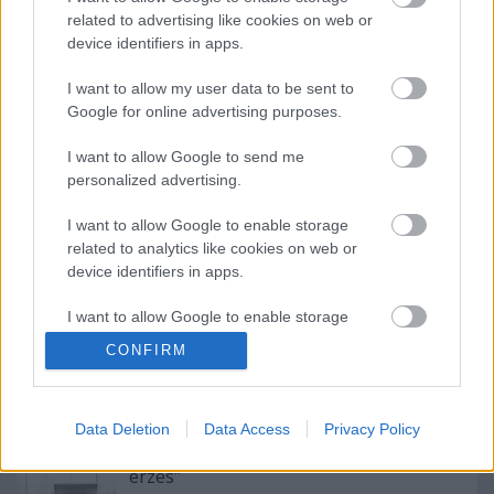
related to advertising like cookies on web or
device identifiers in apps.
I want to allow my user data to be sent to
Google for online advertising purposes.
I want to allow Google to send me
personalized advertising.
I want to allow Google to enable storage
related to analytics like cookies on web or
Ajánlott bejegyzések:
device identifiers in apps.
I want to allow Google to enable storage
related to functionality of the website or app.
Meghalt Böröndi Tamás
CONFIRM
I want to allow Google to enable storage
related to personalization.
Data Deletion
Data Access
Privacy Policy
„Csonka évadot zárni nem felemelő
I want to allow Google to enable storage
érzés"
related to security, including authentication