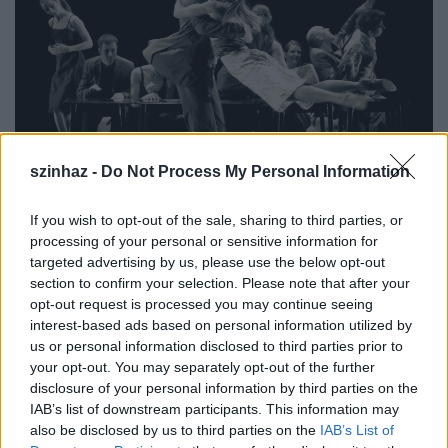
szinhaz -
Do Not Process My Personal Information
If you wish to opt-out of the sale, sharing to third parties, or
fotó:
Horváth Judit
© Bozsik Yvette Társulat
processing of your personal or sensitive information for
targeted advertising by us, please use the below opt-out
section to confirm your selection. Please note that after your
opt-out request is processed you may continue seeing
Forte kezdik, piano végzik, sok beszéd erről-arról,
interest-based ads based on personal information utilized by
kevés cselekmény, öt pud szerelem. Meg öt pud
us or personal information disclosed to third parties prior to
önreflexió (legalább), meg humor és tragikum és
your opt-out. You may separately opt-out of the further
korízlés és belterj, és olykor-olykor mindez nekünk
disclosure of your personal information by third parties on the
is, rólunk is szól, akik a nézőtéren ülünk; amíg a
IAB’s list of downstream participants. This information may
főszerep, persze, a színpadra sem lépő
also be disclosed by us to third parties on the
IAB’s List of