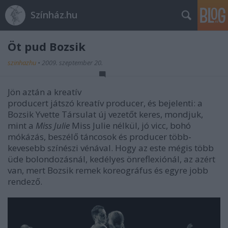
Színház.hu
Öt pud Bozsik
szinhazhu
•
2009. szeptember 20.
Jön aztán a kreatív
producert játszó kreatív producer, és bejelenti: a
Bozsik Yvette Társulat új vezetőt keres, mondjuk,
mint a
Miss Julie
Miss Julie nélkül, jó vicc, bohó
mókázás, beszélő táncosok és producer több-
kevesebb színészi vénával. Hogy az este mégis több
üde bolondozásnál, kedélyes önreflexiónál, az azért
van, mert Bozsik remek koreográfus és egyre jobb
rendező.