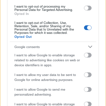
I want to opt-out of processing my
Personal Data for Targeted Advertising.
Opted In
I want to opt-out of Collection, Use,
Retention, Sale, and/or Sharing of my
Personal Data that Is Unrelated with the
Purposes for which it was collected.
Opted Out
Google consents
I want to allow Google to enable storage
related to advertising like cookies on web or
device identifiers in apps.
I want to allow my user data to be sent to
Google for online advertising purposes.
I want to allow Google to send me
personalized advertising.
Az előadás hat új színész közreműködésével került
felújításra, velük együtt az új szereposztás tagjai:
I want to allow Google to enable storage