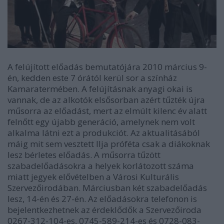
A felújított előadás bemutatójára 2010 március 9-
én, kedden este 7 órától kerül sor a színház
Kamaratermében. A felújításnak anyagi okai is
vannak, de az alkotók elsősorban azért tűzték újra
műsorra az előadást, mert az elmúlt kilenc év alatt
felnőtt egy újabb generáció, amelynek nem volt
alkalma látni ezt a produkciót. Az aktualitásából
máig mit sem vesztett Ilja próféta csak a diákoknak
lesz bérletes előadás. A műsorra tűzött
szabadelőadásokra a helyek korlátozott száma
miatt jegyek elővételben a Városi Kulturális
Szervezőirodában. Márciusban két szabadelőadás
lesz, 14-én és 27-én. Az előadásokra telefonon is
bejelentkezhetnek az érdeklődők a Szervezőiroda
0267-312-104-es, 0745-589-214-es és 0728-083-