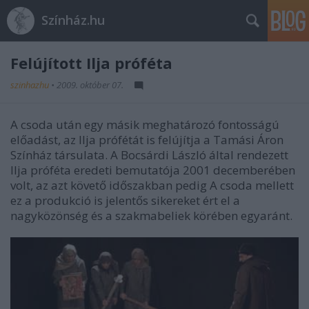
Színház.hu
Felújított Ilja próféta
szinhazhu
•
2009. október 07.
A csoda után egy másik meghatározó fontosságú
előadást, az Ilja prófétát is felújítja a Tamási Áron
Színház társulata. A Bocsárdi László által rendezett
Ilja próféta eredeti bemutatója 2001 decemberében
volt, az azt követő időszakban pedig A csoda mellett
ez a produkció is jelentős sikereket ért el a
nagyközönség és a szakmabeliek körében egyaránt.