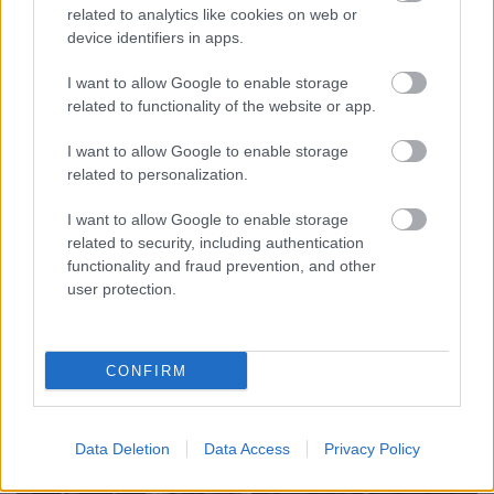
Pálffy Tibor,
Szalma Hajnalka
,
Kicsid
Gizella
,
related to analytics like cookies on web or
Gajzágó Zsuzsa
,
P. Magyarosi Imola
,
Erdei Gábor
,
device identifiers in apps.
Szakács László,
Nagy Alfréd, Diószegi Attila,
Márton Lóránt, Fazakas Misi, D. Albu
I want to allow Google to enable storage
related to functionality of the website or app.
Annamária, Pál Ferenczi Gyöngyi, Nemes
Levente, Mátray László
és
Nagy Lázár József
. Az
I want to allow Google to enable storage
előadás színpadra állításában
Bocsárdi László
related to personalization.
rendező közvetlen munkatársa volt
Bartha József
díszlet- és jelmeztervező, valamint Könczei Árpád
I want to allow Google to enable storage
zeneszerző.
related to security, including authentication
functionality and fraud prevention, and other
user protection.
CONFIRM
Data Deletion
Data Access
Privacy Policy