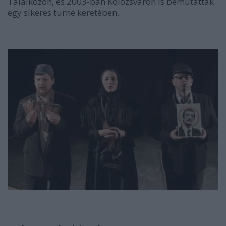
Találkozón, és 2003-ban Kolozsváron is bemutatták
egy sikeres turné keretében.