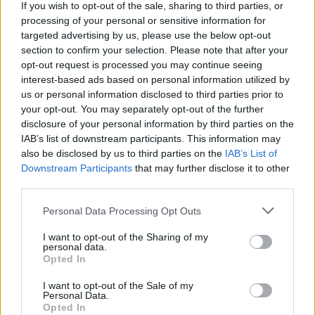
If you wish to opt-out of the sale, sharing to third parties, or
tablója, az emberi sötétség és korlátoltság
processing of your personal or sensitive information for
karikatúrája; az emberség és józan ész
targeted advertising by us, please use the below opt-out
manifesztuma az általánosan terjedő szűkagyúság,
section to confirm your selection. Please note that after your
ostobaság és manipuláció felett.
opt-out request is processed you may continue seeing
interest-based ads based on personal information utilized by
us or personal information disclosed to third parties prior to
your opt-out. You may separately opt-out of the further
disclosure of your personal information by third parties on the
IAB’s list of downstream participants. This information may
also be disclosed by us to third parties on the
IAB’s List of
Downstream Participants
that may further disclose it to other
third parties.
Please note that this website/app uses one or more Google
Personal Data Processing Opt Outs
services and may gather and store information including but
not limited to your visit or usage behaviour. You may click to
I want to opt-out of the Sharing of my
personal data.
grant or deny consent to Google and its third-party tags to
Opted In
use your data for below specified purposes in below Google
consent section.
I want to opt-out of the Sale of my
Personal Data.
Opted In