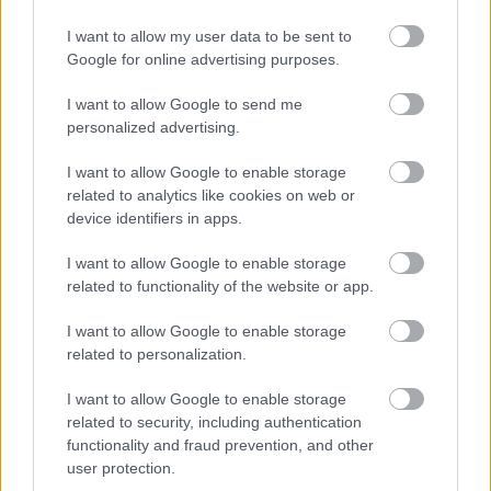
Crimp a.N.N.a.
című darabját, amely a MobilFront
Műhellyel közös előadásként a szerző első
I want to allow my user data to be sent to
magyarországi bemutatója volt. Az ő munkájának
Google for online advertising purposes.
eredménye a PS122-vel és a Pont Műhellyel közös
produkció, az Untitled Mars, amelyet New Yorkban
I want to allow Google to send me
huszonegyszer, Budapesten háromszor játszottak.)
personalized advertising.
Kevésbé látványos, ám fontos feladata a külföldi
tendenciák követése, a kultúraközi kapcsolatok
I want to allow Google to enable storage
related to analytics like cookies on web or
életben tartása, drámák kiválasztása, fordíttatása,
device identifiers in apps.
megjelentetése, valamint projektek kidolgozása az
ismeretek terjesztésére. Az itthoni viszonyokat
I want to allow Google to enable storage
figyelembe véve mindez nem kis feladat -
related to functionality of the website or app.
elhivatottság, hozzáértés, kreativitás és
fáradhatatlan munka kérdése, záloga pedig a
I want to allow Google to enable storage
minőség és a nyitottság."
(
Miklós Melánia
- revizor
related to personalization.
online)
Pejó Róbert
1964-ben született Aradon, ahonnan
I want to allow Google to enable storage
Feldkirchbe (Ausztria) emigrált családjával.
related to security, including authentication
Amatőrfilmesként több rövidfilm producer-
functionality and fraud prevention, and other
rendezője, melyeket számos nemzetközi fesztivál
user protection.
tűzött műsorára. A Cresendót (játékfilm) az Osztrák