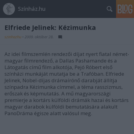
Színház.hu
Elfriede Jelinek: Kézimunka
szinhazhu
•
2009. október 28.
Az idei filmszemlén rendezői díjat nyert fiatal német-
magyar filmrendező, a Dallas Pashamande és a
Látogatás című film alkotója, Pejó Róbert első
színházi munkáját mutatja be a Trafóban. Elfriede
Jelinek, Nobel-díjas drámaírónő darabját állítja
színpadra Kézimunka címmel, a téma rasszizmus,
erőszak és képmutatás. A mű magyarországi
premierje a kortárs külföldi drámák hazai és kortárs
magyar darabok külföldi bemutatására alakult
PanoDráma égisze alatt valósul meg.