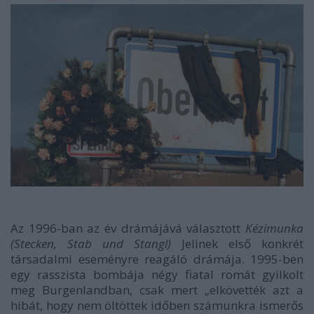
Az 1996-ban az év drámájává választott
Kézimunka
(Stecken, Stab und Stangl)
Jelinek első konkrét
társadalmi eseményre reagáló drámája. 1995-ben
egy rasszista bombája négy fiatal romát gyilkolt
meg Burgenlandban, csak mert „elkövették azt a
hibát, hogy nem öltöttek időben számunkra ismerős