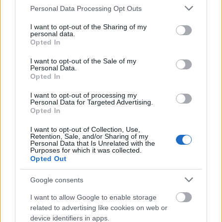
Please note that this website/app uses one or more Google
Támogatók: Goethe Intézet Budapest, Kulturforum
Personal Data Processing Opt Outs
services and may gather and store information including but
Österreich, Oktatási és Kulturális Minisztérium,
not limited to your visit or usage behaviour. You may click to
I want to opt-out of the Sharing of my
Budapest Főváros Önkormányzata
personal data.
grant or deny consent to Google and its third-party tags to
Opted In
use your data for below specified purposes in below Google
consent section.
I want to opt-out of the Sale of my
Personal Data.
"Az idei évadban többször találkozhattunk a
Opted In
Merényi Anna dramaturg, fordító, produkciós vezető
által alapított és működtetett PanoDráma nevével,
I want to opt-out of processing my
Personal Data for Targeted Advertising.
amely a kortárs külföldi drámák magyarországi és a
Opted In
kortárs magyar drámák külföldi népszerűsítésére
létrejött szervezet.
I want to opt-out of Collection, Use,
Retention, Sale, and/or Sharing of my
Personal Data that Is Unrelated with the
A PanoDráma tevékenysége eddig főleg
Purposes for which it was collected.
felolvasószínházi események formájában valósult
Opted Out
meg, amelyek ismeretlen kortárs szerzők műveit
tolmácsolták. Emellett hazai és külföldi előadások
Google consents
produkciós partnerként működött közre, elsősorban
I want to allow Google to enable storage
nem financiális, hanem szervezésbeli és „tartalmi"
related to advertising like cookies on web or
módon. (Merényi Anna fordította például
Martin
device identifiers in apps.