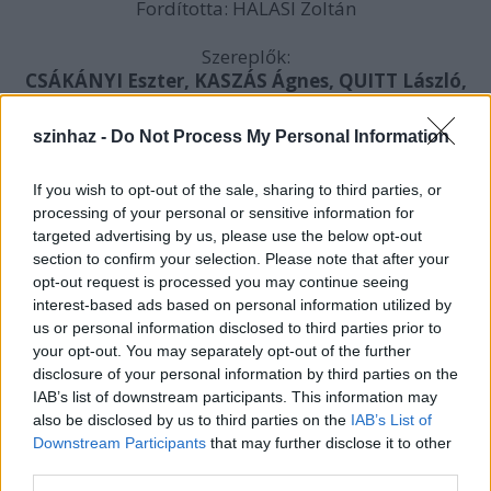
Fordította: HALASI Zoltán
Szereplők:
CSÁKÁNYI Eszter, KASZÁS Ágnes, QUITT László,
SCHERER Péter, STUBNYA Béla, SZALAY
Marianna
szinhaz -
Do Not Process My Personal Information
Látvány:
IZSÁK Lili
If you wish to opt-out of the sale, sharing to third parties, or
Dramaturg:
MERÉNYI Anna
processing of your personal or sensitive information for
Fény:
ÉLTETŐ András
targeted advertising by us, please use the below opt-out
A rendező munkatársa:
TÜŰ Zsófi
section to confirm your selection. Please note that after your
Produkciós asszisztens:
CSÓKA Tímea
opt-out request is processed you may continue seeing
Kreatív producer:
LENGYEL Anna
interest-based ads based on personal information utilized by
Rendező:
PEJÓ Róbert
us or personal information disclosed to third parties prior to
Időpont: 2010. április 21-23. (sze-p) 20:00
your opt-out. You may separately opt-out of the further
Helyszín:
Trafó
disclosure of your personal information by third parties on the
Jegyár: 2500 Ft, diákjegy: 1900 Ft, a Trafó bérlet
IAB’s list of downstream participants. This information may
érvényeis!
also be disclosed by us to third parties on the
IAB’s List of
Downstream Participants
that may further disclose it to other
Az előadás a Rowohlt Verlag engedélyével, a Creativ
third parties.
Media közvetítésével jött létre.