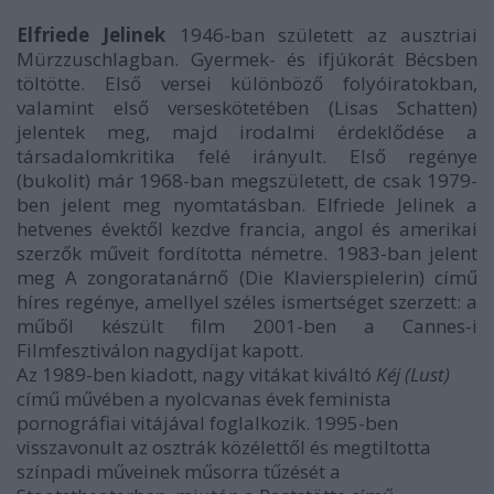
Elfriede Jelinek
1946-ban született az ausztriai
Mürzzuschlagban. Gyermek- és ifjúkorát Bécsben
töltötte. Első versei különböző folyóiratokban,
valamint első verseskötetében (Lisas Schatten)
jelentek meg, majd irodalmi érdeklődése a
társadalomkritika felé irányult. Első regénye
(bukolit) már 1968-ban megszületett, de csak 1979-
ben jelent meg nyomtatásban. Elfriede Jelinek a
hetvenes évektől kezdve francia, angol és amerikai
szerzők műveit fordította németre. 1983-ban jelent
meg A zongoratanárnő (Die Klavierspielerin) című
híres regénye, amellyel széles ismertséget szerzett: a
műből készült film 2001-ben a Cannes-i
Filmfesztiválon nagydíjat kapott.
Az 1989-ben kiadott, nagy vitákat kiváltó
Kéj (Lust)
című művében a nyolcvanas évek feminista
pornográfiai vitájával foglalkozik. 1995-ben
visszavonult az osztrák közélettől és megtiltotta
színpadi műveinek műsorra tűzését a