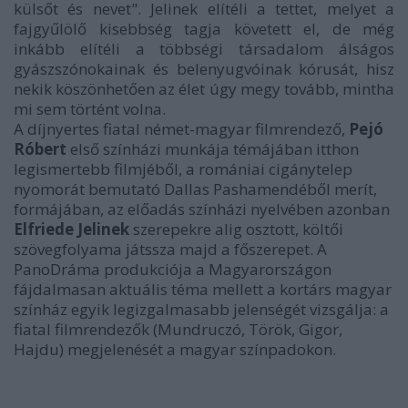
külsőt és nevet". Jelinek elítéli a tettet, melyet a
fajgyűlölő kisebbség tagja követett el, de még
inkább elítéli a többségi társadalom álságos
gyászszónokainak és belenyugvóinak kórusát, hisz
nekik köszönhetően az élet úgy megy tovább, mintha
mi sem történt volna.
A díjnyertes fiatal német-magyar filmrendező,
Pejó
Róbert
első színházi munkája témájában itthon
legismertebb filmjéből, a romániai cigánytelep
nyomorát bemutató Dallas Pashamendéből merít,
formájában, az előadás színházi nyelvében azonban
Elfriede Jelinek
szerepekre alig osztott, költői
szövegfolyama játssza majd a főszerepet. A
PanoDráma produkciója a Magyarországon
fájdalmasan aktuális téma mellett a kortárs magyar
színház egyik legizgalmasabb jelenségét vizsgálja: a
fiatal filmrendezők (Mundruczó, Török, Gigor,
Hajdu) megjelenését a magyar színpadokon.