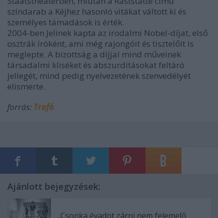
Staatstheaterben, miután a Raststätte című
színdarab a Kéjhez hasonló vitákat váltott ki és
személyes támadások is érték.
2004-ben Jelinek kapta az irodalmi Nobel-díjat, első
osztrák íróként, ami még rajongóit és tisztelőit is
meglepte. A bizottság a díjjal mind műveinek
társadalmi kliséket és abszurditásokat feltáró
jellegét, mind pedig nyelvezetének szenvedélyét
elismerte.
forrás:
Trafó
Ajánlott bejegyzések:
„Csonka évadot zárni nem felemelő