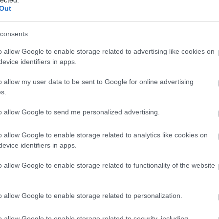
Out
consents
o allow Google to enable storage related to advertising like cookies on
evice identifiers in apps.
o allow my user data to be sent to Google for online advertising
s.
tő Kata a Liliom c. előadásban
to allow Google to send me personalized advertising.
Liliomot mutat nekünk, aki nem illeszkedik be, nem
o allow Google to enable storage related to analytics like cookies on
evice identifiers in apps.
an Thümer nagyon érzékenyen valósítja meg szerepé
bító sebességű előadásban Bodó minden színésznek 
o allow Google to enable storage related to functionality of the website
 (díszlet: Pascal Raich) egymásutánjából izga
o allow Google to enable storage related to personalization.
tele van humorra, arról Juli naiv barátnője, Mari (S
o allow Google to enable storage related to security, including