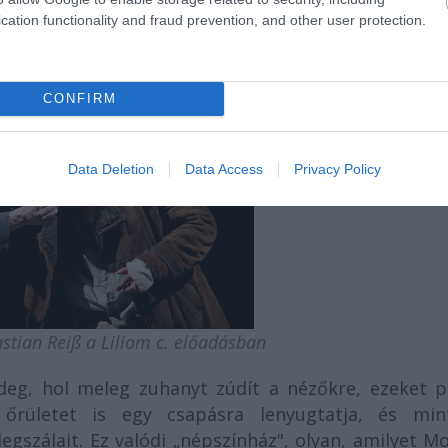
omas Frank) és Steffi Krautz gondoskodik, mi
cation functionality and fraud prevention, and other user protection.
 M. Schmidt, Der Standard, 15. März 2010/
CONFIRM
Data Deletion
Data Access
Privacy Policy
tian Reiß a Liliom c. előadásban
ideg, hol meleg zuhanyt zúdít a nézőkre, ezeket p
őrületet is egy csapásra lenyugtatja, és min
gszálait. Ez valódi „népszínház", olyan, amilyet M