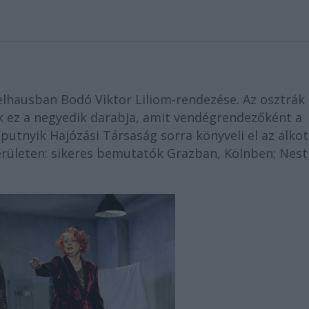
lhausban Bodó Viktor Liliom-rendezése. Az osztrák
 ez a negyedik darabja, amit vendégrendezőként a
Szputnyik Hajózási Társaság sorra könyveli el az alkot
ületen: sikeres bemutatók Grazban, Kölnben; Nest