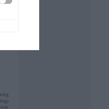
nt a
edig
tegy
olnár