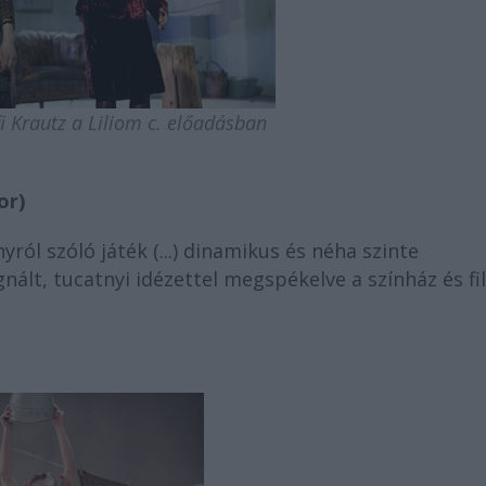
fi Krautz a Liliom c. előadásban
or)
yról szóló játék (...) dinamikus és néha szinte
ált, tucatnyi idézettel megspékelve a színház és fi