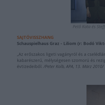
Pető Kata és Stef
SAJTÓVISSZHANG
Schauspielhaus Graz - Liliom (r: Bodó Vikt
„Az erőszakos ligeti vagányról és a cselédlán
kabarészerű, mélységesen szomorú és rezign
évtizedeiből.
/Peter Kolb, APA, 13. März 2010/