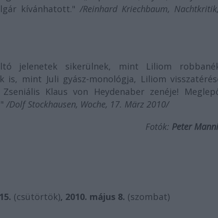
lgár kívánhatott."
/Reinhard Kriechbaum, Nachtkritik
tó jelenetek sikerülnek, mint Liliom robbané
s, mint Juli gyász-monológja, Liliom visszatérés
Zseniális Klaus von Heydenaber zenéje! Meglep
!"
/Dolf Stockhausen, Woche, 17. März 2010/
Fotók:
Peter Mann
15.
(csütörtök)
, 2010. május 8.
(szombat)