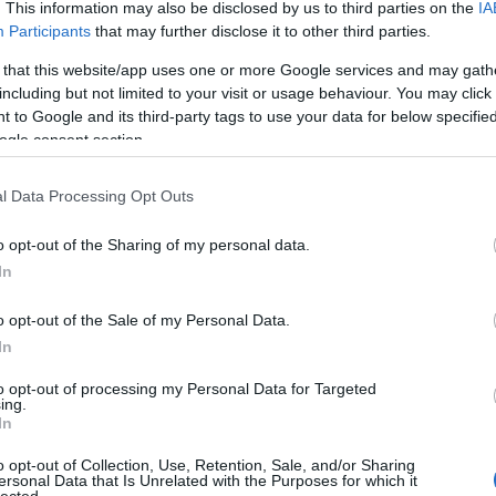
eplőben hihetetlen játékkedvet ébresztenie.
. This information may also be disclosed by us to third parties on the
IA
Participants
that may further disclose it to other third parties.
el hódítja meg Liliomot. Pető Kata tartást és csö
 that this website/app uses one or more Google services and may gath
futószalagon sikerül megható pillanatokat teremte
including but not limited to your visit or usage behaviour. You may click 
tinger, Thomas Frank, Gerti Pall, Martina Stilp, F
 to Google and its third-party tags to use your data for below specifi
ogle consent section.
Wenzl - mindannyian kis szerepekből nagy művész
nnek megfelelően lelkes taps jutalmazott."
/Mic
l Data Processing Opt Outs
o opt-out of the Sharing of my personal data.
In
o opt-out of the Sale of my Personal Data.
In
to opt-out of processing my Personal Data for Targeted
ing.
In
o opt-out of Collection, Use, Retention, Sale, and/or Sharing
ersonal Data that Is Unrelated with the Purposes for which it
lected.