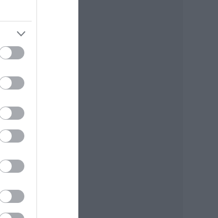
 akar
t és
időt
lmas
ophie