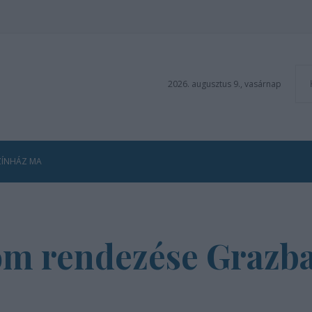
2026. augusztus 9., vasárnap
ZÍNHÁZ MA
iom rendezése Grazb