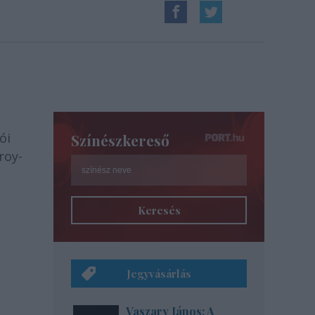
ói
Színészkereső
roy-
Keresés
Jegyvásárlás
Vaszary János: A