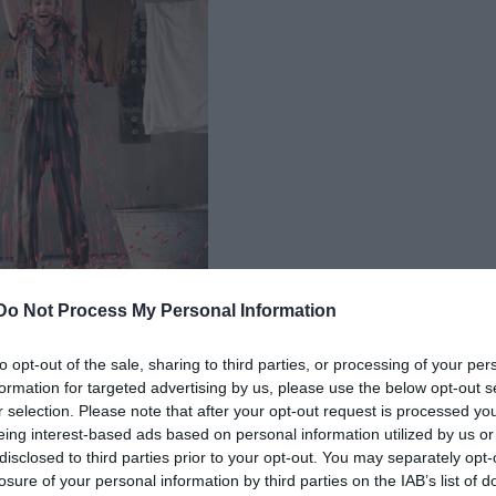
Do Not Process My Personal Information
to opt-out of the sale, sharing to third parties, or processing of your per
 a Liliom c. előadásban
formation for targeted advertising by us, please use the below opt-out s
r selection. Please note that after your opt-out request is processed y
 legújabb grazi produkiójával is igazolta. A nagysz
eing interest-based ads based on personal information utilized by us or
el ugrál ide-oda a groteszk és a mély tragikum, a 
disclosed to third parties prior to your opt-out. You may separately opt-
 magyar rendezőnek megint csak sikerül a társul
losure of your personal information by third parties on the IAB’s list of