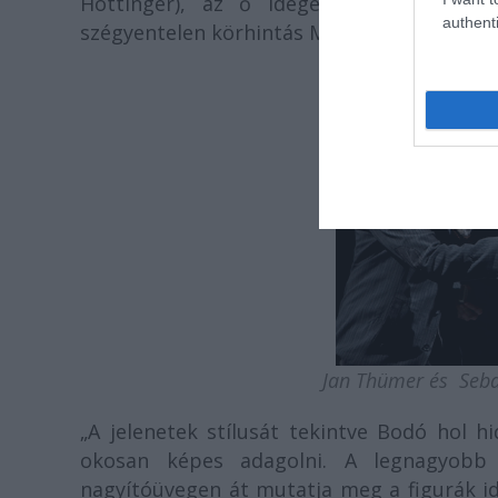
Hottinger), az ő ideges vőlegénye (Th
authenti
szégyentelen körhintás Muskátné."
/Colette
Jan Thümer és Sebas
„A jelenetek stílusát tekintve Bodó hol h
okosan képes adagolni. A legnagyobb 
nagyítóüvegen át mutatja meg a figurák ide