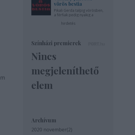
vörös bestia
Pikali Gerda talpig vörösben,
a férfiak pedig nyakig a
pácban - az Újszínházban!
hirdetés
Színházi premierek
Nincs
megjeleníthető
lm
elem
Archívum
2020 november
(
2
)