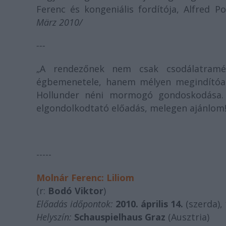
Ferenc és kongeniális fordítója, Alfred Po
März 2010/
---
„A rendezőnek nem csak csodálatramél
égbemenetele, hanem mélyen megindítóak i
Hollunder néni mormogó gondoskodása. 
elgondolkodtató előadás, melegen ajánlom
-----
Molnár Ferenc: Liliom
(r:
Bodó Viktor
)
Előadás időpontok:
2010. április 14.
(szerda),
Helyszín:
Schauspielhaus Graz
(Ausztria)