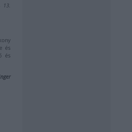
, 13.
kony
e és
ő és
inger