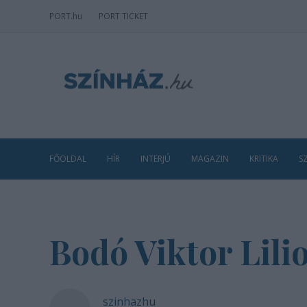
PORT
.hu
PORT TICKET
FŐOLDAL
HÍR
INTERJÚ
MAGAZIN
KRITIKA
S
Bodó Viktor Lil
szinhazhu