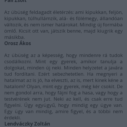
Páll Zsolt
Az übüség feldagadt életérzés: ami kipukkan, feljön,
kipukkan, túlhullámzik, alá- és fölémegy, állandóan
változik, és nem ismer határokat. Mindig új formába
ömlő. Kicsit ott van, játszik benne, majd kiugrik egy
másikba.
Orosz Ákos
Az übüség az a képesség, hogy mindenre rá tudok
csodálkozni. Mint egy gyerek, amikor tanulja a
dolgokat, minden új neki. Minden helyzetet a javára
tud fordítani. Ezért sebezhetetlen. Ha megnyeri a
hatalmat az is jó, ha elveszti, az is, mert kinek kéne a
hatalom? Olyan, mint egy gyerek, még kér csokit. De
nem gondol arra, hogy fájni fog a hasa, vagy hogy a
testvérének nem jut. Neki az kell, és csak erre tud
figyelni. Úgy együgyű, hogy mindig egy ügye van.
Egy ügy van mindig, amire figyel, és a többi nem
érdekli.
Lendváczky Zoltán