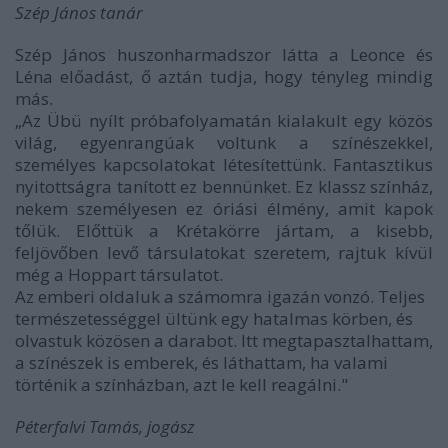
Szép János tanár
Szép János huszonharmadszor látta a Leonce és
Léna előadást, ő aztán tudja, hogy tényleg mindig
más.
„Az Übü nyílt próbafolyamatán kialakult egy közös
világ, egyenrangúak voltunk a színészekkel,
személyes kapcsolatokat létesítettünk. Fantasztikus
nyitottságra tanított ez bennünket. Ez klassz színház,
nekem személyesen ez óriási élmény, amit kapok
tőlük. Előttük a Krétakörre jártam, a kisebb,
feljövőben levő társulatokat szeretem, rajtuk kívül
még a Hoppart társulatot.
Az emberi oldaluk a számomra igazán vonzó. Teljes
természetességgel ültünk egy hatalmas körben, és
olvastuk közösen a darabot. Itt megtapasztalhattam,
a színészek is emberek, és láthattam, ha valami
történik a színházban, azt le kell reagálni."
Péterfalvi Tamás, jogász