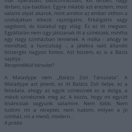
már operában, bábszínházban, kis térben, nagy
térben, sza-badban. Egyre inkább azt éreztem, most
valami olyat akarok, mint amikor az ember otthon a
szobájában elkezd rajzolgatni, firkálgatni vagy
vagdosni, és kialakul egy világ. És ez itt megvan.
Egyáltalán nem úgy játszanak itt a színészek, mintha
egy nagy színházban lennének. A móka - ahogy te
mondtad, a huncutság -, a játékra való állandó
bizsergés nagyon fontos. Azt hiszem, ez is a Bázis
sajátja.
Receptnélküli társulat?
A Maladype nem „Balázs Zoli Társulata". A
Maladype azt jelenti, ez itt Balázs Zoli helye, ez a
feladata, ahogy az egyik színésznek ez a dolga, a
másik színésznek meg az. A közös, hogy mi együtt
kíváncsiak vagyunk valamire. Nem több. Nem
tudom mi a receptet, nem tudom, milyen a jó
színház, mi a menő, modern...
A próba