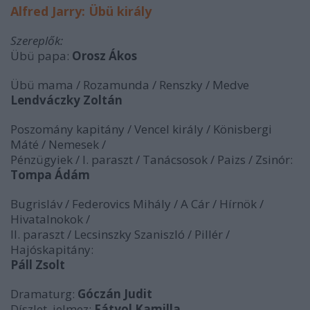
Alfred Jarry: Übü király
Szereplők:
Übü papa:
Orosz Ákos
Übü mama / Rozamunda / Renszky / Medve
Lendváczky Zoltán
Poszomány kapitány / Vencel király / Könisbergi
Máté / Nemesek /
Pénzügyiek / I. paraszt / Tanácsosok / Paizs / Zsinór:
Tompa Ádám
Bugrisláv / Federovics Mihály / A Cár / Hírnök /
Hivatalnokok /
II. paraszt / Lecsinszky Szaniszló / Pillér /
Hajóskapitány:
Páll Zsolt
Dramaturg:
Góczán Judit
Díszlet, jelmez:
Fátyol Kamilla