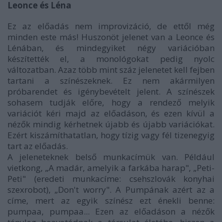
Leonce és Léna
Ez az előadás nem improvizáció, de ettől még
minden este más! Huszonöt jelenet van a Leonce és
Lénában, és mindegyiket négy variációban
készítették el, a monológokat pedig nyolc
változatban. Azaz több mint száz jelenetet kell fejben
tartani a színészeknek. Ez nem akármilyen
próbarendet és igénybevételt jelent. A színészek
sohasem tudják előre, hogy a rendező melyik
variációt kéri majd az előadáson, és ezen kívül a
nézők mindig kérhetnek újabb és újabb variációkat.
Ezért kiszámíthatatlan, hogy tízig vagy fél tizenegyig
tart az előadás.
A jeleneteknek belső munkacímük van. Például
vietkong, „A madár, amelyik a farkába harap", „Peti-
Peti" (eredeti munkacíme: csehszlovák konyhai
szexrobot), „Don't worry". A Pumpának azért az a
címe, mert az egyik színész ezt énekli benne:
pumpaa, pumpaa... Ezen az előadáson a nézők