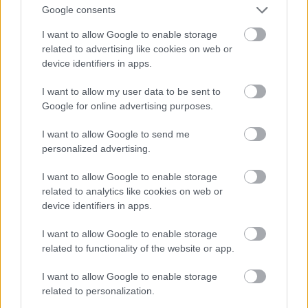
Maladypében, ezek a színészek a határátlépő
Google consents
kategóri-ába tartoznak. Mert nem a Vígszínházban
vagy a Nemzetiben, jó körülmények között
I want to allow Google to enable storage
related to advertising like cookies on web or
próbálnak repertoár szín-házban becsületesen helyt
device identifiers in apps.
állni, és nagy művészek árnyékában alkotni, hanem
ők egy független társulat mellett döntöttek.
I want to allow my user data to be sent to
Lehetetlen próbakörülmények között küzdenek nap
Google for online advertising purposes.
mint nap. Nem akármilyen próbabeosztással, nem
akármilyen munkamódszerekkel, igénybevétellel. De
I want to allow Google to send me
azt hiszem, ez a befektetés nekik biztosan hosszú
personalized advertising.
távú, és biztos, hogy valahová vezet.
Találkozás
I want to allow Google to enable storage
related to analytics like cookies on web or
Két „őstagja" van a Maladypének, Fátyol Hermina és
device identifiers in apps.
Fátyol Kamilla. A Jacques és a Bolondok iskolája óta
velem vannak. A legfrissebb Orosz Ákos (Zsámbéki
I want to allow Google to enable storage
Gábor és Zsótér Sándor osztályában végzett) és
related to functionality of the website or app.
Lendváczky Zoli (a Meczner-Csizmadia osztályban
végzett bábszínészként) - ők a Főiskoláról jöttek
I want to allow Google to enable storage
hozzám. Tompa Ádám már két éve van velünk.
related to personalization.
Energikus, dinamikus, elkötelezett. Páll Zsolt