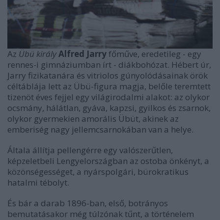
Az
Übü király
Alfred Jarry
főműve, eredetileg - egy
rennes-i gimnáziumban írt - diákbohózat. Hébert úr,
Jarry fizikatanára és vitriolos gúnyolódásainak örök
céltáblája lett az Übü-figura magja, belőle teremtett
tizenöt éves fejjel egy világirodalmi alakot: az olykor
ocsmány, hálátlan, gyáva, kapzsi, gyilkos és zsarnok,
olykor gyermekien amorális Übüt, akinek az
emberiség nagy jellemcsarnokában van a helye.
Általa állítja pellengérre egy valószerűtlen,
képzeletbeli Lengyelországban az ostoba önkényt, a
közönségességet, a nyárspolgári, bürokratikus
hatalmi tébolyt.
És bár a darab 1896-ban, első, botrányos
bemutatásakor még túlzónak tűnt, a történelem