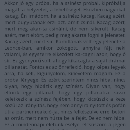
Akkor jó egy próba, ha a színész próbál, kipróbálja
magát, a helyzetet, a lehetőséget. Eközben nagyokat
kacag. Én imádom, ha a színész kacag. Kacag azért,
mert bugyutának érzi azt, amit csinál. Kacag azért,
mert meg akar-ta csinálni, de nem sikerült. Kacag
azért, mert eltört, pedig meg akarta fogni a jelenetet.
Kacag azért, mert sír. Kamillának volt egy jelenete a
Leonce-ban, amikor zokogott, annyira fájt neki
valami, és egyszerre elkezdett ka-cagni azon, hogy ő
sír. Ez gyönyörű volt, ahogy kikacagta a saját drámai
pillanatát. Fontos ez az önreflexió, hogy képes legyek
arra, ha kell, kigúnyolom, kinevetem magam. Ez a
próba lényege. És ezért szerintem nincs hiba, nincs
olyan, hogy hibázik egy színész. Olyan van, hogy
eltörik egy pillanat, hogy egy pillanatra zavar
keletkezik a színész fejében, hogy kicsúszik a keze
közül az irányítás, hogy nem annyira nyitott és pofán
üti a partner reakció-ja, nincs felkészülve erre, betöri
az orrát, mert nem húzta be a fejét. De ez nem hiba.
Ez a mindennapi életünk esélye: elcsúszom a jégen