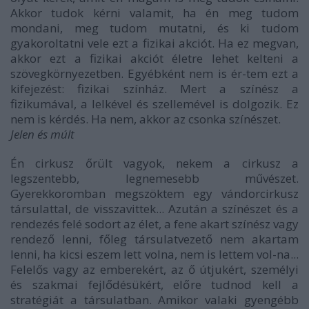
Akkor tudok kérni valamit, ha én meg tudom
mondani, meg tudom mutatni, és ki tudom
gyakoroltatni vele ezt a fizikai akciót. Ha ez megvan,
akkor ezt a fizikai akciót életre lehet kelteni a
szövegkörnyezetben. Egyébként nem is ér-tem ezt a
kifejezést: fizikai színház. Mert a színész a
fizikumával, a lelkével és szellemével is dolgozik. Ez
nem is kérdés. Ha nem, akkor az csonka színészet.
Jelen és múlt
Én cirkusz őrült vagyok, nekem a cirkusz a
legszentebb, legnemesebb művészet.
Gyerekkoromban megszöktem egy vándorcirkusz
társulattal, de visszavittek... Azután a színészet és a
rendezés felé sodort az élet, a fene akart színész vagy
rendező lenni, főleg társulatvezető nem akartam
lenni, ha kicsi eszem lett volna, nem is lettem vol-na...
Felelős vagy az emberekért, az ő útjukért, személyi
és szakmai fejlődésükért, előre tudnod kell a
stratégiát a társulatban. Amikor valaki gyengébb