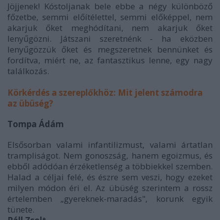
Jöjjenek! Kóstoljanak bele ebbe a négy különböző
főzetbe, semmi előítélettel, semmi előképpel, nem
akarjuk őket meghódítani, nem akarjuk őket
lenyűgözni. Játszani szeretnénk - ha eközben
lenyűgözzük őket és megszeretnek bennünket és
fordítva, miért ne, az fantasztikus lenne, egy nagy
találkozás.
Körkérdés a szereplőkhöz: Mit jelent számodra
az übüség?
Tompa Ádám
Elsősorban valami infantilizmust, valami ártatlan
trampliságot. Nem gonoszság, hanem egoizmus, és
ebből adódóan érzéketlenség a többiekkel szemben.
Halad a céljai felé, és észre sem veszi, hogy ezeket
milyen módon éri el. Az übüség szerintem a rossz
értelemben „gyereknek-maradás", korunk egyik
tünete.