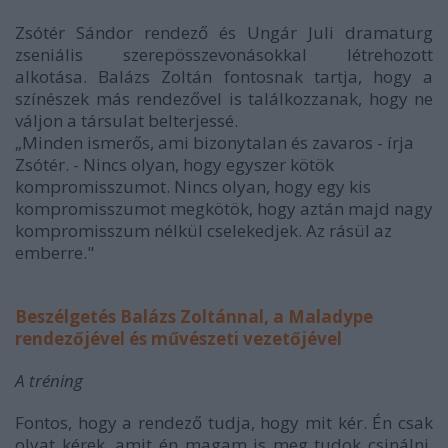
Zsótér Sándor rendező és Ungár Juli dramaturg
zseniális szerepösszevonásokkal létrehozott
alkotása. Balázs Zoltán fontosnak tartja, hogy a
színészek más rendezővel is találkozzanak, hogy ne
váljon a társulat belterjessé.
„Minden ismerős, ami bizonytalan és zavaros - írja
Zsótér. - Nincs olyan, hogy egyszer kötök
kompromisszumot. Nincs olyan, hogy egy kis
kompromisszumot megkötök, hogy aztán majd nagy
kompromisszum nélkül cselekedjek. Az rásül az
emberre."
Beszélgetés Balázs Zoltánnal, a Maladype
rendezőjével és művészeti vezetőjével
A tréning
Fontos, hogy a rendező tudja, hogy mit kér. Én csak
olyat kérek, amit én magam is meg tudok csinálni.