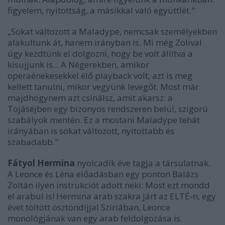
figyelem, nyitottság, a másikkal való együttlét."
„Sokat változott a Maladype, nemcsak személyekben
alakultunk át, hanem irányban is. Mi még Zolival
úgy kezdtünk el dolgozni, hogy be volt állítva a
kisujjunk is... A Négerekben, amikor
operaénekesekkel élő playback volt, azt is meg
kellett tanulni, mikor vegyünk levegőt. Most már
majdhogynem azt csinálsz, amit akarsz: a
Tojáséjben egy bizonyos rendszeren belül, szigorú
szabályok mentén. Ez a mostani Maladype tehát
irányában is sokat változott, nyitottabb és
szabadabb."
Fátyol Hermina
nyolcadik éve tagja a társulatnak.
A Leonce és Léna előadásban egy ponton Balázs
Zoltán ilyen instrukciót adott neki: Most ezt mondd
el arabul is! Hermina arab szakra járt az ELTÉ-n, egy
évet töltött ösztöndíjjal Szíriában, Leonce
monológjának van egy arab feldolgozása is.