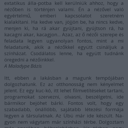
extatikus álla-potba kell kerülniük ahhoz, hogy a
nézőben is történjen valami. Én a nézővel való
egyértelmű, emberi kapcsolatot szeretném
kialakítani. Ha kedve van, jöjjön be, ha nincs kedve,
menjen ki, ha rá akar gyújtani, gyújtson rá, ha
kacagni akar, kacagjon... Azaz, az ő nézői szerepe és
feladata legyen ugyanolyan fontos, mint a mi
feladatunk, akik a nézőkkel együtt csináljuk a
színházat. Csodálatos lenne, ha együtt tudnánk
öregedni a nézőinkkel.
A Maladype Bázis
Itt, ebben a lakásban a magunk tempójában
dolgozhatunk. Ez az otthonosság nem kényelmet
jelent. Ez egy kuc-kó, itt lehet filmvetítéseket tartani,
programokat szervezni, olvasni, beszélgetni, ide
bármikor bejöhet bárki. Fontos volt, hogy egy
szabadabb, önállóbb, sajátabb létezési formája
legyen a társulatnak. Az Übü már ide készült. Na-
gyon nem vágytam már színházi térbe. Dolgoztam