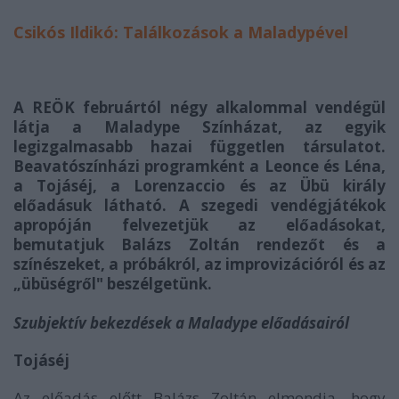
Csikós Ildikó: Találkozások a Maladypével
A REÖK februártól négy alkalommal vendégül
látja a Maladype Színházat, az egyik
legizgalmasabb hazai független társulatot.
Beavatószínházi programként a Leonce és Léna,
a Tojáséj, a Lorenzaccio és az Übü király
előadásuk látható. A szegedi vendégjátékok
apropóján felvezetjük az előadásokat,
bemutatjuk Balázs Zoltán rendezőt és a
színészeket, a próbákról, az improvizációról és az
„übüségről" beszélgetünk.
Szubjektív bekezdések a Maladype előadásairól
Tojáséj
Az előadás előtt Balázs Zoltán elmondja, hogy