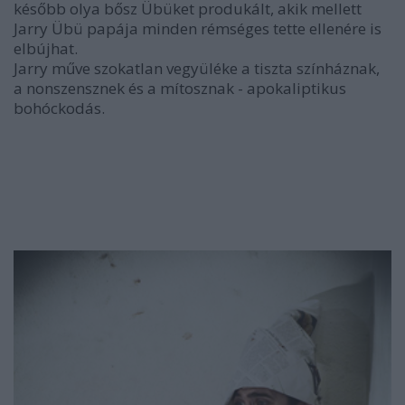
később olya bősz Übüket produkált, akik mellett
Jarry Übü papája minden rémséges tette ellenére is
elbújhat.
Jarry műve szokatlan vegyüléke a tiszta színháznak,
a nonszensznek és a mítosznak - apokaliptikus
bohóckodás.