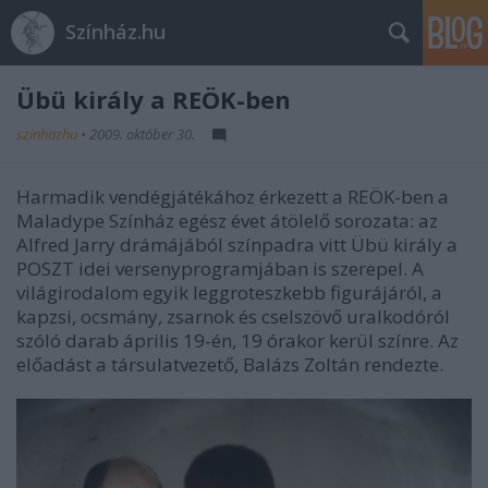
Színház.hu
Übü király a REÖK-ben
szinhazhu
•
2009. október 30.
Harmadik vendégjátékához érkezett a REÖK-ben a
Maladype Színház egész évet átölelő sorozata: az
Alfred Jarry drámájából színpadra vitt Übü király a
POSZT idei versenyprogramjában is szerepel. A
világirodalom egyik leggroteszkebb figurájáról, a
kapzsi, ocsmány, zsarnok és cselszövő uralkodóról
szóló darab április 19-én, 19 órakor kerül színre. Az
előadást a társulatvezető, Balázs Zoltán rendezte.