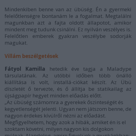
Mindenkiben benne van az übüség. Én a gyermeki
felelőtlenségre bontanám le a fogalmat. Megtalálni
magunkban azt a fajta oldott állapotot, amikor
mindent meg tudunk csinálni. Ez nyilván veszélyes is.
Felelőtlen emberek gyakran veszélybe sodorják
magukat.
Villám beszélgetések
Fátyol Kamilla
hetedik éve tagja a Maladype
társulatának. Az utóbbi időben több önálló
kiállítása is volt, installá-ciókat készít. Az Übü
díszletét ő tervezte, és ő állítja be statikailag az
újságpapír hegyet minden előadás előtt.
„Az übüség számomra a gyerekek őszinteségét és
kegyetlenségét jelenti. Ugyan nem játszom benne, de
nagyon érdekes kívülről nézni az előadást.
Megfigyelhetem, hogy azok a hibák, amiket én is el
szoktam követni, milyen nagyon kis dolgokon
múlnak. Alapdolog, amire figyelünk a munkánkban: