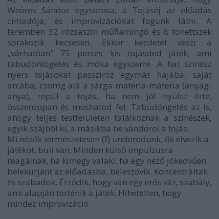
Weöres Sándor egysorosa, a Tojáséj az előadás
címadója, és improvizációkat fogunk látni. A
teremben 32 rózsaszín műflamingó és 6 tonettszék
sorakozik kecsesen. Ekkor kezdetét veszi a
„várhatóan" 75 perces kis tojásded játék, ami
tabudöntögetés és móka egyszerre. A hat színész
nyers tojásokat passzíroz egymás hajába, saját
arcába, csorog alá a sárga matéria-máteria (anyag-
anya), repül a tojás, ha nem jól nyúlsz érte,
összeroppan és moshatod fel. Tabudöngetés az is,
ahogy teljes testfelületen találkoznak a színészek,
egyik szájból ki, a másikba be vándorol a tojás.
Mi nézők természetesen (?) undorodunk, ők élvezik a
játékot, buli van. Minden külső impulzusra
reagálnak, ha kimegy valaki, ha egy néző jókedvűen
belekurjant az előadásba, beleszövik. Koncentráltak
és szabadok. Érződik, hogy van egy erős váz, szabály,
ami alapján történik a játék. Hihetetlen, hogy
mindez improvizáció.