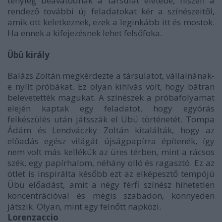
tényleg beavatódnak a társulat életébe, hiszen a
rendező további új feladatokat kér a színészeitől,
amik ott keletkeznek, ezek a leginkább itt és mostok.
Ha ennek a kifejezésnek lehet felsőfoka.
Übü király
Balázs Zoltán megkérdezte a társulatot, vállalnának-
e nyílt próbákat. Ez olyan kihívás volt, hogy bátran
belevetették magukat. A színészek a próbafolyamat
elején kaptak egy feladatot, hogy egyórás
felkészülés után játsszák el Übü történetét. Tompa
Ádám és Lendváczky Zoltán kitalálták, hogy az
előadás egész világát újságpapírra építenék, így
nem volt más kellékük az üres térben, mint a rácsos
szék, egy papírhalom, néhány olló és ragasztó. Ez az
ötlet is inspirálta később ezt az elképesztő tempójú
Übü előadást, amit a négy férfi színész hihetetlen
koncentrációval és mégis szabadon, könnyeden
játszik. Olyan, mint egy felnőtt napközi.
Lorenzaccio