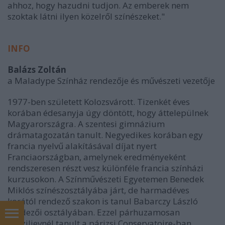
ahhoz, hogy hazudni tudjon. Az emberek nem
szoktak látni ilyen közelről színészeket."
INFO
Balázs Zoltán
a Maladype Színház rendezője és művészeti vezetője
1977-ben született Kolozsvárott. Tizenkét éves
korában édesanyja úgy döntött, hogy áttelepülnek
Magyarországra. A szentesi gimnázium
drámatagozatán tanult. Negyedikes korában egy
francia nyelvű alakításával díjat nyert
Franciaországban, amelynek eredményeként
rendszeresen részt vesz különféle francia színházi
kurzusokon. A Színművészeti Egyetemen Benedek
Miklós színészosztályába járt, de harmadéves
korától rendező szakon is tanul Babarczy László
rendezői osztályában. Ezzel párhuzamosan
Vasziljevnél tanult a párizsi Conservatoire-ban,