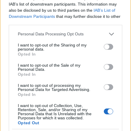
IAB’s list of downstream participants. This information may
Rá kellett jönnöm, mindent csak saját magamon
also be disclosed by us to third parties on the
IAB’s List of
keresztül tudok megfogalmazni. Nem tudok egy
Downstream Participants
that may further disclose it to other
nagy tölgy ár-nyékában szorongani, hogy kövessem
third parties.
a tölgy növésirányát, terebélyességét. Nekem a saját
napfényemet kell magamba szívnom, magamnak
Please note that this website/app uses one or more Google
Personal Data Processing Opt Outs
kell fotoszintetizálnom, és akkor esetleg valami
services and may gather and store information including but
rügyeket is tudok hajtani. Ha letö-rik, leszakad,
not limited to your visit or usage behaviour. You may click to
I want to opt-out of the Sharing of my
personal data.
elkorcsosul, akkor az az én rügyem. Nem háríthatom
grant or deny consent to Google and its third-party tags to
Opted In
senkire sem a felelősséget. Magyarul, én a személyes
use your data for below specified purposes in below Google
kockázatvállalást választottam.
consent section.
I want to opt-out of the Sale of my
Kockáztass!
Personal Data.
Opted In
Nekem saját magamban kellett határokat átlépnem,
I want to opt-out of processing my
kockáztatnom, hogy azt tudjam mondani a
Personal Data for Targeted Advertising.
színészeimnek, hogy kockáztass. Ne a langyost, ne a
Opted In
biztonságost válaszd, amit ki tudsz számítani.
I want to opt-out of Collection, Use,
Érdekeljen és inspiráljon a saját lehetőségeidnek és
Retention, Sale, and/or Sharing of my
személyiségednek a határa. Erre nem mindenki
Personal Data that Is Unrelated with the
Purposes for which it was collected.
alkalmas, ez tény. De mindenki nevel-hető ebbe az
Opted Out
irányba. Én azt hiszem, akik most vannak a