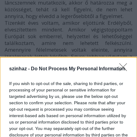
láncszemnek mutatkozik, akkor ő határozza meg a
közösséget, tehát rá kell figyelni, de nem lehet
annyira, hogy elvedd a legerősebbtől a figyelmet.
Tizenkét éves voltam, amikor eljöttünk Erdélyből,
elveszítettem mindent. Amikor végigstoppoltam
Európát sok emberrel, helyzettel és lehetőséggel
találkoztam, amire nem lehetett felkészülni.
Amennyire félelmetesek voltak eleinte, annyira
izgalmasak lettek később. Egyre jobban vágytam a
kiszámíthatatlan helyzetekre. Minden érde-kelt: a
szinhaz -
Do Not Process My Personal Information
mozgás, a báb, az opera, főleg az, hogy ezeket
hogyan lehet egybeolvasztani.
Fontos, hogy a médium (ahogy én a színészt
If you wish to opt-out of the sale, sharing to third parties, or
nevezem) és a néző számára egyre tágabb
processing of your personal or sensitive information for
vektorokat, azaz egyre izgalmasabb eszközöket
targeted advertising by us, please use the below opt-out
biztosítsak, hogy önmagukat megfogalmazzák.
section to confirm your selection. Please note that after your
opt-out request is processed you may continue seeing
Ehhez természetesen nekem nagyon sok mindenbe
interest-based ads based on personal information utilized by
bele kellett ásnom magam.
us or personal information disclosed to third parties prior to
your opt-out. You may separately opt-out of the further
Saját fotoszintézis
disclosure of your personal information by third parties on the