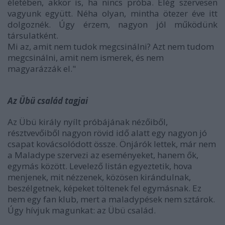
életében, akkor is, ha nincs próba. Elég szervesen
vagyunk együtt. Néha olyan, mintha ötezer éve itt
dolgoznék. Úgy érzem, nagyon jól működünk
társulatként.
Mi az, amit nem tudok megcsinálni? Azt nem tudom
megcsinálni, amit nem ismerek, és nem
magyarázzák el."
Az Übü család tagjai
Az Übü király nyílt próbájának nézőiből,
résztvevőiből nagyon rövid idő alatt egy nagyon jó
csapat kovácsolódott össze. Önjárók lettek, már nem
a Maladype szervezi az eseményeket, hanem ők,
egymás között. Levelező listán egyeztetik, hova
menjenek, mit nézzenek, közösen kirándulnak,
beszélgetnek, képeket töltenek fel egymásnak. Ez
nem egy fan klub, mert a maladypések nem sztárok.
Úgy hívjuk magunkat: az Übü család.