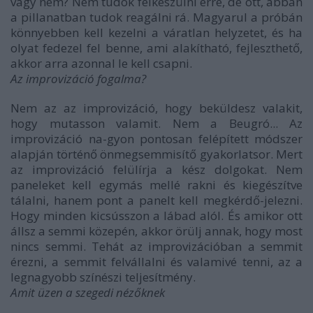
vagy nem? Nem tudok felkészülni erre, de ott, abban
a pillanatban tudok reagálni rá. Magyarul a próbán
könnyebben kell kezelni a váratlan helyzetet, és ha
olyat fedezel fel benne, ami alakítható, fejleszthető,
akkor arra azonnal le kell csapni.
Az improvizáció fogalma?
Nem az az improvizáció, hogy beküldesz valakit,
hogy mutasson valamit. Nem a Beugró... Az
improvizáció na-gyon pontosan felépített módszer
alapján történő önmegsemmisítő gyakorlatsor. Mert
az improvizáció felülírja a kész dolgokat. Nem
paneleket kell egymás mellé rakni és kiegészítve
tálalni, hanem pont a panelt kell megkérdő-jelezni.
Hogy minden kicsússzon a lábad alól. És amikor ott
állsz a semmi közepén, akkor örülj annak, hogy most
nincs semmi. Tehát az improvizációban a semmit
érezni, a semmit felvállalni és valamivé tenni, az a
legnagyobb színészi teljesítmény.
Amit üzen a szegedi nézőknek