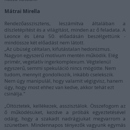
Mátrai Mirella
Rendezőasszisztens, leszámítva általában a
díszletépítést és a világítást, minden az ő feladata. A
Leonce és Léna 50. előadásán beszélgettünk -
mindössze két előadást nem látott.
„Az übüség céltalan, kifutástalan hedonizmus.
Nagyon egyszerű motívum mentén működik. Elég
primér, vegetatív ingerkomplexum. Végtelenül
egyszerű, semmi spekuláció nincs mögötte. Nem
tudom, mennyit gondolkozik, inkább cselekszik.
Nem úgy manipulál, hogy valamit végigvisz, hanem
úgy, hogy most ehhez van kedve, akkor tehát ezt
csinálja."
„Öltöztetek, kellékezek, asszisztálok. Összefogom az
ő működésüket, kezdve a próbák egyeztetésével
odáig, hogy a szakadt nadrágjukat megvarrom a
szünetben. Mindennapos tényezők vagyunk egymás