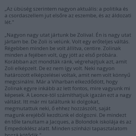
„Az übüség szerintem nagyon aktuális: a politika és
a csordaszellem jut elsőre az eszembe, és az áldozati
lét."
„Nagyon nagy utat jártunk be Zolival. Én is nagy utat
jártam be. De Zoli is velünk. Volt egy erőteljes váltás.
Régebben minden be volt állítva, centire. Zolinak
minden a fejében volt, úgy jött az első próbára.
Korábban azt mondták ránk, végrehajtjuk azt, amit
Zoli elképzelt. De ez nem így volt. Neki nagyon
határozott elképzelései voltak, amit nem volt könnyű
megcsinálni. Már a Viharban elkezdődött, hogy
Zolinak egyre inkább az lett fontos, mire vagyunk mi
képesek. A Leonce-tól számíthatjuk igazán ezt a nagy
váltást. Itt már mi találtunk ki dolgokat,
megmutattuk neki, ő ehhez hozzászólt, saját
magunk erejéből kezdtünk el dolgozni. De mindezt
én tőle tanultam a Jacques, a Bolondok iskolája és az
Empedoklész alatt. Minden színházi tapasztalatom
hozzá kötődik."