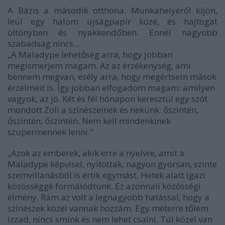
A Bázis a második otthona. Munkahelyéről kijön,
leül egy halom újságpapír közé, és hajtogat
öltönyben és nyakkendőben. Ennél nagyobb
szabadság nincs...
„A Maladype lehetőség arra, hogy jobban
megismerjem magam. Az az érzékenység, ami
bennem megvan, esély arra, hogy megértsem mások
érzelmeit is. Így jobban elfogadom magam: amilyen
vagyok, az jó. Két és fél hónapon keresztül egy szót
mondott Zoli a színészeinek és nekünk: őszintén,
őszintén, őszintén. Nem kell mindenkinek
szupermennek lenni."
„Azok az emberek, akik erre a nyelvre, amit a
Maladype képvisel, nyitottak, nagyon gyorsan, szinte
szemvillanásból is értik egymást. Hetek alatt igazi
közösséggé formálódtunk. Ez azonnali közösségi
élmény. Rám az volt a legnagyobb hatással, hogy a
színészek közel vannak hozzám. Egy méterre tőlem
izzad, nincs smink és nem lehet csalni. Túl közel van