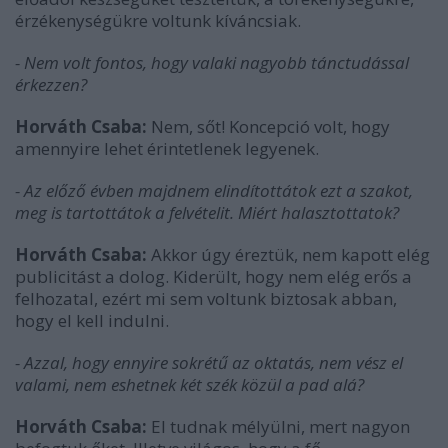
érzékenységükre voltunk kíváncsiak.
- Nem volt fontos, hogy valaki nagyobb tánctudással
érkezzen?
Horváth Csaba:
Nem, sőt! Koncepció volt, hogy
amennyire lehet érintetlenek legyenek.
- Az előző évben majdnem elindítottátok ezt a szakot,
meg is tartottátok a felvételit. Miért halasztottatok?
Horváth Csaba:
Akkor úgy éreztük, nem kapott elég
publicitást a dolog. Kiderült, hogy nem elég erős a
felhozatal, ezért mi sem voltunk biztosak abban,
hogy el kell indulni.
- Azzal, hogy ennyire sokrétű az oktatás, nem vész el
valami, nem eshetnek két szék közül a pad alá?
Horváth Csaba:
El tudnak mélyülni, mert nagyon