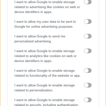
megyünk eleget külföldre, pedig jó lenne. Nem azért,
I want to allow Google to enable storage
hogy utazgassunk, hanem hogy teszteljük, mennyire
related to advertising like cookies on web or
hat az, amit csinálunk, mennyire érti a külföldi néző,
device identifiers in apps.
hiszen univerzális, amit létrehozunk a test nyelvén.
Kérdés, az is, mennyire fontos itthon, hogy
I want to allow my user data to be sent to
megmutassuk azt, amink van.
Google for online advertising purposes.
- Neked most Hamlet szereped is van. Mivel kellett
I want to allow Google to send me
megbirkóznod? Miért vállaltad?
personalized advertising.
Horváth Csaba:
Mert egy nagyszerű rendező kért
I want to allow Google to enable storage
fel. Hülyeség lett volna nemet mondani, ellentétben
related to analytics like cookies on web or
device identifiers in apps.
a megjelenő kritikákkal, amelyek nem feltétlenül
dícsérték az alakításomat. Ettől függetlenül nem
I want to allow Google to enable storage
bánom. A rendező elképzelésébe illett, hogy nem
related to functionality of the website or app.
vagyok színész, egyszóval illettem. Nehézséget a
rengeteg szöveg megtanulása jelentett, viszont
I want to allow Google to enable storage
nagyon szép munka volt.
related to personalization.
- Hogy mos át a szerep, az hogy, Shakespeare szöveget
I want to allow Google to enable storage
mondasz?
related to security, including authentication