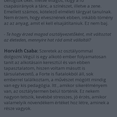
befogtuk őket. Illetve világos, hogy a fő
csapásirányok a tánc, a színészet, illetve a zene.
Emellett számos, kötelező elméleti tárgyat tanulnak.
Nem érzem, hogy elvesznének ebben, inkább tömény
az az anyag, amit el kell elsajátítaniuk. Ez nem baj.
- Te hogy érzed magad osztályvezetőként, mit változtat
az életeden, mennyire hat rád amit vállaltál?
Horváth Csaba:
Szeretek az osztályommal
dolgozni.Végül is egy alkotó ember folyamatosan
tanít az alkotásain keresztül és van ebben
tapasztalatom, hiszen voltam másutt is
társulatvezető, a Forte is fiatalokból áll, sok
emberrel találkoztam, a művészet mögött mindig
van egy kis pedagógia. Itt , amikor sikerélményem
van, az osztálytermen belül történik. Ez nekem
nagyon tetszik, kevésbé stresszes, jó érzés, amikor
valamelyik növendékem értéket hoz létre, aminek a
része vagyok.