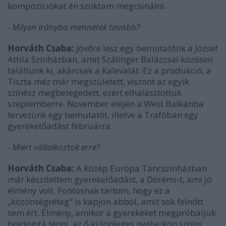
kompozíciókat én szoktam megcsinálni.
- Milyen irányba mennétek tovább?
Horváth Csaba:
Jövőre lesz egy bemutatónk a József
Attila Színházban, amit Szálinger Balázzsal közösen
találtunk ki, akárcsak a Kalevalát. Ez a produkció, a
Tiszta méz már megszületett, viszont az egyik
színész megbetegedett, ezért elhalasztottuk
szeptemberre. November elején a West Balkánba
tervezünk egy bemutatót, illetve a Trafóban egy
gyerekelőadást februárra.
- Miért vállalkoztok erre?
Horváth Csaba:
A Közép Európa Táncszínházban
már készítettem gyerekelőadást, a Dórémi-t, ami jó
élmény volt. Fontosnak tartom, hogy ez a
„közönségréteg" is kapjon abból, amit sok felnőtt
sem ért. Élmény, amikor a gyerekeket megpróbáljuk
boldoggá tenni, az ő különleges nyelvükön szólni.