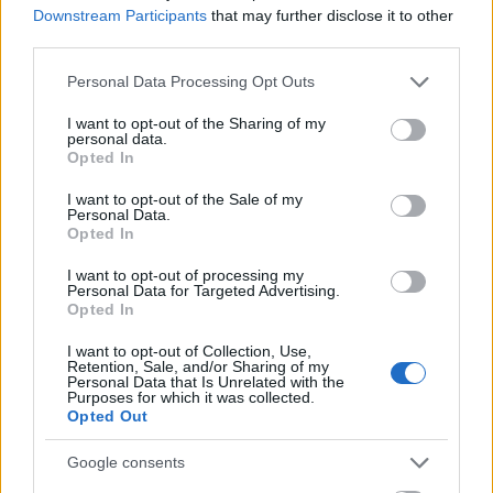
Downstream Participants
that may further disclose it to other
third parties.
Please note that this website/app uses one or more Google
Personal Data Processing Opt Outs
services and may gather and store information including but
not limited to your visit or usage behaviour. You may click to
I want to opt-out of the Sharing of my
personal data.
grant or deny consent to Google and its third-party tags to
- Szerinted mi a feltétele a változásnak, annak, hogy
Opted In
use your data for below specified purposes in below Google
mindez más megvilágításba kerüljön?
consent section.
I want to opt-out of the Sale of my
Personal Data.
Horváth Csaba:
Nem tudom, hogy az alternatív
Opted In
színházra vonatkozólag mi a megoldás, de
számunkra az, ha a bizonyos állandó játszási
I want to opt-out of processing my
Personal Data for Targeted Advertising.
lehetőséget megteremtjük. Olyan világot élünk, ahol
Opted In
a struktúra, lobbizás szavakat élvezettel használják
művészek. Ezt nem értem, hiszen más a dolgunk.
I want to opt-out of Collection, Use,
Retention, Sale, and/or Sharing of my
Ugyanakkor a menedzsment fontos részévé vált a
Personal Data that Is Unrelated with the
munkának, illetve az is sokat számít, hogy a
Purposes for which it was collected.
Opted Out
mindenkori politikai kultúra mennyire értékeli a
független színházakat. Míg más országokban
Google consents
reprezentálnak velük, nálunk erről szó sincs. Mi sem