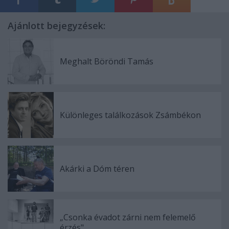
Ajánlott bejegyzések:
Meghalt Böröndi Tamás
Különleges találkozások Zsámbékon
Akárki a Dóm téren
„Csonka évadot zárni nem felemelő
érzés"