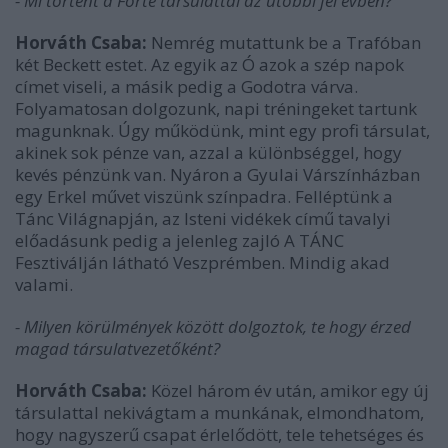
- Mi történt a Forte társulattal az utóbbi fél évben?
Horváth Csaba:
Nemrég mutattunk be a Trafóban
két Beckett estet. Az egyik az Ó azok a szép napok
címet viseli, a másik pedig a Godotra várva.
Folyamatosan dolgozunk, napi tréningeket tartunk
magunknak. Úgy működünk, mint egy profi társulat,
akinek sok pénze van, azzal a különbséggel, hogy
kevés pénzünk van. Nyáron a Gyulai Várszínházban
egy Erkel művet viszünk színpadra. Felléptünk a
Tánc Világnapján, az Isteni vidékek című tavalyi
előadásunk pedig a jelenleg zajló A TÁNC
Fesztiválján látható Veszprémben. Mindig akad
valami.
- Milyen körülmények között dolgoztok, te hogy érzed
magad társulatvezetőként?
Horváth Csaba:
Közel három év után, amikor egy új
társulattal nekivágtam a munkának, elmondhatom,
hogy nagyszerű csapat érlelődött, tele tehetséges és