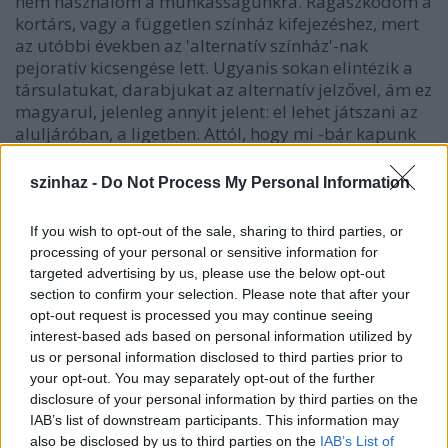
nem használom a munkásságunkra. Ragaszkodom a
kortárs, vagy a független színház kifejezéshez, mert
az utóbbi években az 'alternatív színház'-nak
pejoratív kicsengése lett. Ugyanis sokan elintézik a
társulatukat, darabjukat az alternatív jelzővel, ám ez
magyarul, jelenleg annyit jelent: el lehet játszani az
aluljáróban, a ligetben. Attól, hogy mi -bár kapunk
némi állami támogatást- rendszeren kívül
működünk, profizmusra törekszünk. Ezért
szinhaz -
Do Not Process My Personal Information
dolgozunk aránytalanul sokat, ahhoz képest, hogy
mennyi pénzt kapunk. A folyamatos próbák
If you wish to opt-out of the sale, sharing to third parties, or
elengedhetetlenek a minőséghez. Nem állítok
processing of your personal or sensitive information for
valótlant, ha azt mondom a Forte társulat profi és
targeted advertising by us, please use the below opt-out
fejlődőképes. Nem biztos, hogy ez mindenkihez eljut.
section to confirm your selection. Please note that after your
opt-out request is processed you may continue seeing
interest-based ads based on personal information utilized by
us or personal information disclosed to third parties prior to
your opt-out. You may separately opt-out of the further
disclosure of your personal information by third parties on the
IAB’s list of downstream participants. This information may
also be disclosed by us to third parties on the
IAB’s List of