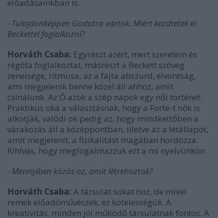
előadásainkban is.
- Tulajdonképpen Godotra vártok. Miért kezdtetek el
Beckettel foglalkozni?
Horváth Csaba:
Egyrészt azért, mert szeretem és
régóta foglalkoztat, másrészt a Beckett szöveg
zeneisége, ritmusa, az a fajta abszurd, elvontság,
ami megjelenik benne közel áll ahhoz, amit
csinálunk.
Az Ó azok a szép napok egy női történet.
Praktikus oka a választásnak, hogy a Forte-t nők is
alkotják, valódi ok pedig az, hogy mindkettőben a
várakozás áll a középpontban, illetve az a létállapot,
amit megjelenít, a fizikalitást magában hordozza.
Kihívás, hogy megfogalmazzuk ezt a mi nyelvünkön.
- Mennyiben közös az, amit létrehoztok?
Horváth Csaba:
A társulat sokat hoz, de mivel
remek előadóművészek, ez kötelességük. A
kreativitás, minden jól működő társulatnak fontos. A