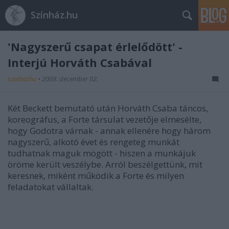
Színház.hu
'Nagyszerű csapat érlelődött' -
Interjú Horváth Csabával
szinhazhu
•
2009. december 02.
Két Beckett bemutató után Horváth Csaba táncos,
koreográfus, a Forte társulat vezetője elmesélte,
hogy Godotra várnak - annak ellenére hogy három
nagyszerű, alkotó évet és rengeteg munkát
tudhatnak maguk mögött - hiszen a munkájuk
öröme került veszélybe. Arról beszélgettünk, mit
keresnek, miként működik a Forte és milyen
feladatokat vállaltak.