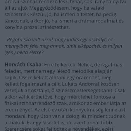
prózai színház rendező lesz, tehát, sok irányba nyitva
áll az ajtó. Meggyőződésem, hogy ha valaki
színésznek készül, jó, ha ismeri a testét, ha pedig
táncosnak, akkor jó, ha ismeri a drámairodalmat és
konyít a prózai színészethez.
- Régóta szó volt arról, hogy indíts egy osztályt; ez
mennyiben felel meg annak, amit elképzeltél, és milyen
igény hívta életre?
Horváth Csaba:
Erre felkértek. Nehéz, de izgalmas
feladat, mert nem egy létező metodika alapján
zajlik. Össze kellett állítani egy órarendet, meg
kellett fogalmazni a célt. Lukáts Andorral közösen
vezetjük az osztályt, ő színészmesterséget tanít. Csak
akkor válik érthetővé, hogy miért lehet fontosa a
fizikai színházrendező szak, amikor az ember látja az
eredményét. Az első év után könnyelműség lenne azt
mondani, hogy úton van a dolog, és mindent tudnak
a diákok. Ez egy kísérlet is, de azért annál több.
Szerencsére sokat fejlődtek a növendékek, ezért