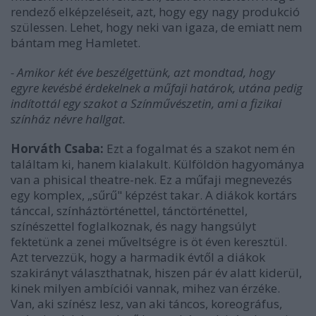
rendező elképzeléseit, azt, hogy egy nagy produkció
szülessen. Lehet, hogy neki van igaza, de emiatt nem
bántam meg Hamletet.
- Amikor két éve beszélgettünk, azt mondtad, hogy
egyre kevésbé érdekelnek a műfaji határok, utána pedig
indítottál egy szakot a Színművészetin, ami a fizikai
színház névre hallgat.
Horváth Csaba:
Ezt a fogalmat és a szakot nem én
találtam ki, hanem kialakult. Külföldön hagyománya
van a phisical theatre-nek. Ez a műfaji megnevezés
egy komplex, „sűrű" képzést takar. A diákok kortárs
tánccal, színháztörténettel, tánctörténettel,
színészettel foglalkoznak, és nagy hangsúlyt
fektetünk a zenei műveltségre is öt éven keresztül.
Azt tervezzük, hogy a harmadik évtől a diákok
szakirányt választhatnak, hiszen pár év alatt kiderül,
kinek milyen ambíciói vannak, mihez van érzéke.
Van, aki színész lesz, van aki táncos, koreográfus,