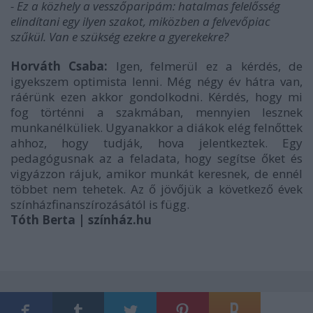
- Ez a közhely a vesszőparipám: hatalmas felelősség
elindítani egy ilyen szakot, miközben a felvevőpiac
szűkül. Van e szükség ezekre a gyerekekre?
Horváth Csaba:
Igen, felmerül ez a kérdés, de
igyekszem optimista lenni. Még négy év hátra van,
ráérünk ezen akkor gondolkodni. Kérdés, hogy mi
fog történni a szakmában, mennyien lesznek
munkanélküliek. Ugyanakkor a diákok elég felnőttek
ahhoz, hogy tudják, hova jelentkeztek. Egy
pedagógusnak az a feladata, hogy segítse őket és
vigyázzon rájuk, amikor munkát keresnek, de ennél
többet nem tehetek. Az ő jövőjük a következő évek
színházfinanszírozásától is függ.
Tóth Berta | színház.hu