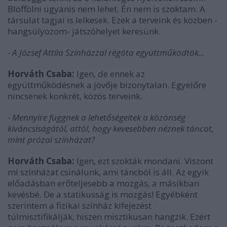
Blöffölni ugyanis nem lehet. Én nem is szoktam. A
társulat tagjai is lelkesek. Ezek a terveink és közben -
hangsúlyozom- játszóhelyet keresünk.
- A József Attila Színházzal régóta együttműködtök...
Horváth Csaba:
Igen, de ennek az
együttműködésnek a jövője bizonytalan. Egyelőre
nincsenek konkrét, közös terveink.
- Mennyire függnek a lehetőségeitek a közönség
kíváncsiságától, attól, hogy kevesebben néznek táncot,
mint prózai színházat?
Horváth Csaba:
Igen, ezt szokták mondani. Viszont
mi színházat csinálunk, ami táncból is áll. Az egyik
előadásban erőteljesebb a mozgás, a másikban
kevésbé. De a statikusság is mozgás! Egyébként
szerintem a fizikai színház kifejezést
túlmisztifikálják, hiszen misztikusan hangzik. Ezért