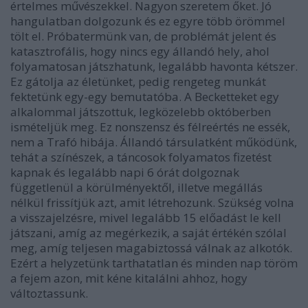
értelmes művészekkel. Nagyon szeretem őket. Jó
hangulatban dolgozunk és ez egyre több örömmel
tölt el. Próbatermünk van, de problémát jelent és
katasztrofális, hogy nincs egy állandó hely, ahol
folyamatosan játszhatunk, legalább havonta kétszer.
Ez gátolja az életünket, pedig rengeteg munkát
fektetünk egy-egy bemutatóba. A Becketteket egy
alkalommal játszottuk, legközelebb októberben
ismételjük meg. Ez nonszensz és félreértés ne essék,
nem a Trafó hibája. Állandó társulatként működünk,
tehát a színészek, a táncosok folyamatos fizetést
kapnak és legalább napi 6 órát dolgoznak
függetlenül a körülményektől, illetve megállás
nélkül frissítjük azt, amit létrehozunk. Szükség volna
a visszajelzésre, mivel legalább 15 előadást le kell
játszani, amíg az megérkezik, a saját értékén szólal
meg, amíg teljesen magabiztossá válnak az alkotók.
Ezért a helyzetünk tarthatatlan és minden nap töröm
a fejem azon, mit kéne kitalálni ahhoz, hogy
változtassunk.