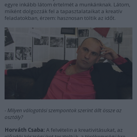
egyre inkább látom értelmét a munkánknak. Látom,
miként dolgozzák fel a tapasztalataikat a kreatív
feladatokban, érzem: hasznosan töltik az időt.
- Milyen válogatási szempontok szerint állt össze az
osztály?
Horváth Csaba:
A felvételin a kreativitásukat, az
előadói készségüket teszteltük, a törékenységükre,