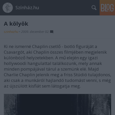
Színház.hu
A kölyök
szinhazhu
•
2009. december 02.
Ki ne ismerné Chaplin csetlő - botló figuráját a
Csavargót, aki Chaplin összes filmjében megjelenik
különböző helyzetekben. A mű elején egy igazi
hollywoodi hangulattal találkozunk, mely annak
minden pompájával tárul a szemünk elé. Majd
Charlie Chaplin jelenik meg a friss Stúdió tulajdonos,
aki csak a munkáról hajlandó tudomást venni, s még
az újszülött kisfiát sem látogatja meg.