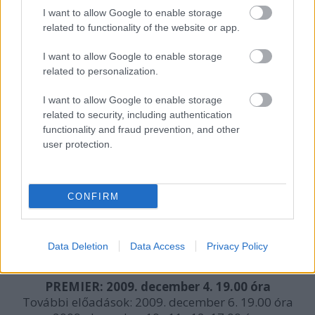
"Szeretet Fénye" Alapítvány
I want to allow Google to enable storage
related to functionality of the website or app.
Koreográfus -
O. Cser Zita
Korrepetítor -
Szabó Róbert
I want to allow Google to enable storage
Díszlet -
Babos Lászlóné Zemplenszky Nóra,
related to personalization.
Freimann Gábor
Komka Tamás, Mihályi Károly, Schadenberger
I want to allow Google to enable storage
Péter
related to security, including authentication
Jelmez -
Nusser Orsolya, Cseh Dalma
functionality and fraud prevention, and other
Smink-frizura - LUCSONY SZÉPSÉGSZIGET
user protection.
Ügyelő -
Zemplenszky Rujder Éva
Stúdió munka -
Takács András
Hangtechnika -
Horváth Zoltán
CONFIRM
Fénytechnika -
Horváth Mihály "Mityó", Németh
István
Data Deletion
Data Access
Privacy Policy
Rendezte: MAJOR TAMÁS
PREMIER: 2009. december 4. 19.00 óra
További előadások: 2009. december 6. 19.00 óra