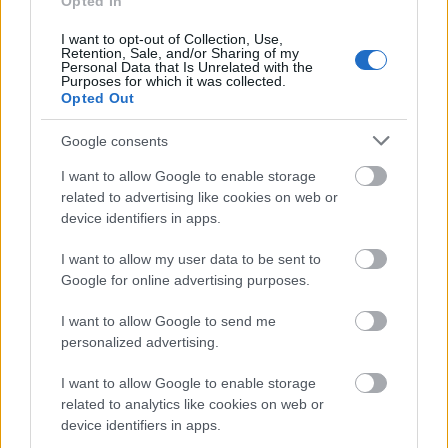
Opted In
Ben -
Nikházi Árpád
McDuft -
Muráncsik László
I want to opt-out of Collection, Use,
Retention, Sale, and/or Sharing of my
Harry -
Segesvári Zsolt
Personal Data that Is Unrelated with the
Colbert -
Kaszás Kornél
Purposes for which it was collected.
Opted Out
Rendőr -
Faragó György
Freddy -
Major Tamás
Google consents
Marta -
Samu Tímea
Betty -
Weisz Judit
I want to allow Google to enable storage
Felügyelő -
Schadenberger Péter
related to advertising like cookies on web or
Tyukowszky -
Vitéz Vilmos
device identifiers in apps.
Vizsgálóbíró -
Babos Szilárd
Ügyelő/Pincér -
Freimann Gábor
I want to allow my user data to be sent to
Lány -
Cseh Dóra
Google for online advertising purposes.
Apa -
Bakondi Ferenc
I want to allow Google to send me
Kisfiú -
Tomsics Gergő
personalized advertising.
Főpincér -
Bérci Csaba
I want to allow Google to enable storage
Közreműködik: Flex@rt Dance Tánccsoport,
related to analytics like cookies on web or
Ujhelyi Imre ált. iskola táncosai, Majoroki Nyugdíjas
device identifiers in apps.
Klub,