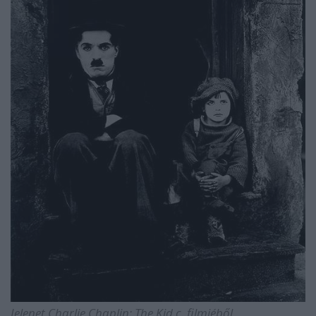
Jelenet
Charlie Chaplin: The Kid
c. filmjéből