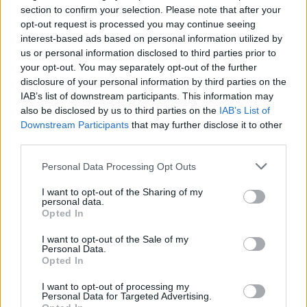
találjuk szembe magunk.
Bradányi Iván
section to confirm your selection. Please note that after your
dalszövegei nagy szenvedéllyel vallanak a figurák
opt-out request is processed you may continue seeing
lelkiállapotáról.
Pozsgai Zsolt
szövege tökéletesen
interest-based ads based on personal information utilized by
illeszkedik az „édes - bús" történethez mely minden
us or personal information disclosed to third parties prior to
chaplini film jellegzetessége.
your opt-out. You may separately opt-out of the further
disclosure of your personal information by third parties on the
IAB’s list of downstream participants. This information may
A Theatrum ad Flexum előadása
also be disclosed by us to third parties on the
IAB’s List of
Charlie Chaplin: The Kid címû film alapján
Downstream Participants
that may further disclose it to other
Nagy Tibor - Pozsgai Zsolt - Bradányi Iván
third parties.
A KÖLYÖK
Please note that this website/app uses one or more Google
Personal Data Processing Opt Outs
édes-bús musical
services and may gather and store information including but
not limited to your visit or usage behaviour. You may click to
I want to opt-out of the Sharing of my
Chaplin -
Kurucz Róbert
personal data.
grant or deny consent to Google and its third-party tags to
Jacky -
Stefán Emil / Nagy Adrián
Opted In
use your data for below specified purposes in below Google
Mary -
Blahovits Márta
consent section.
I want to opt-out of the Sale of my
Madame Foyaer -
Bertalan Zsuzsa
Personal Data.
Lucy -
Rujder Vivien
Opted In
Ted -
Komka Tamás
I want to opt-out of processing my
Ed -
Szabó Róbert
Personal Data for Targeted Advertising.
Med -
Mihályi Károly