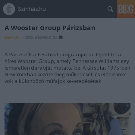
Színház.hu
A Wooster Group Párizsban
szinhazhu
•
2009. december 02.
A Párizsi Őszi Fesztivál programjában lépett fel a
híres Wooster Group, amely Tennessee Williams egy
ismeretlen darabját mutatta be. A társulat 1975-ben
New Yorkban kezdte meg működését, és előhírnöke
volt a különböző műfajok keveredésének.