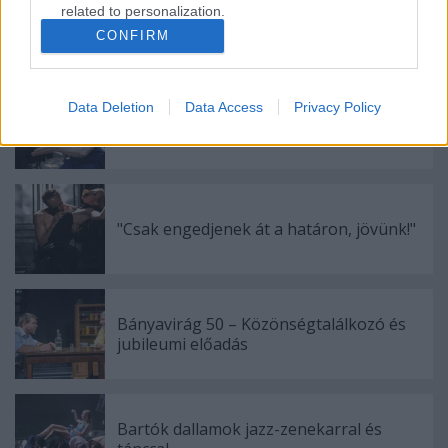
related to personalization.
CONFIRM
Ajánlott bejegyzések:
I want to allow Google to enable storage
related to security, including authentication
functionality and fraud prevention, and other
Data Deletion
Data Access
Privacy Policy
user protection.
Akárki a Dóm téren
"Csak engedjenek át a határon, jövünk!"
Bányavirág 50 – Közönségtalálkozó és
jubileumi előadás
Bartók dallamok jazz-zenekarral és