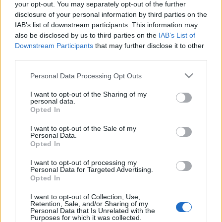
your opt-out. You may separately opt-out of the further
disclosure of your personal information by third parties on the
IAB’s list of downstream participants. This information may
also be disclosed by us to third parties on the
IAB’s List of
Downstream Participants
that may further disclose it to other
third parties.
Please note that this website/app uses one or more Google
Personal Data Processing Opt Outs
services and may gather and store information including but
not limited to your visit or usage behaviour. You may click to
I want to opt-out of the Sharing of my
personal data.
grant or deny consent to Google and its third-party tags to
Opted In
use your data for below specified purposes in below Google
consent section.
I want to opt-out of the Sale of my
Personal Data.
Opted In
Az 1980-ban publikált
Vieux Carré
egy ócska,
I want to opt-out of processing my
Personal Data for Targeted Advertising.
lepusztult családi panzióban játszódik, New-Orléans
Opted In
régi negyedében. Az erőszak, az őrület, a vállalt
homoszexualitás a témája a műnek.
I want to opt-out of Collection, Use,
Retention, Sale, and/or Sharing of my
Personal Data that Is Unrelated with the
További információk: http://www.thewoostergroup.org/
Purposes for which it was collected.