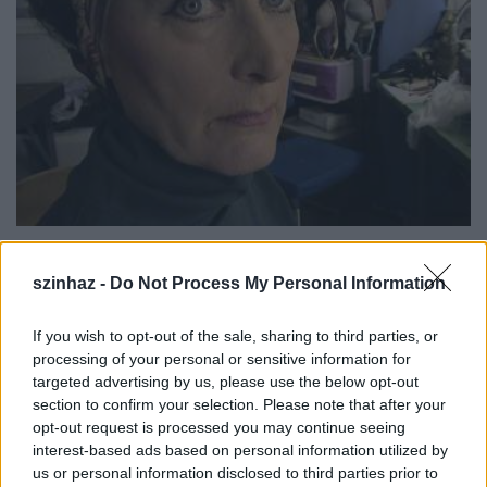
A Wooster Group híres tagjai között tartjuk számon
szinhaz -
Do Not Process My Personal Information
Willem Dafoet
, valamint az AIDS-en szenvedő
Ron
Vawtert
és az öngyilkosságot elkövető
Spalding
Gray
-t. Legújabb produkciójuk
Tennessee Williams
If you wish to opt-out of the sale, sharing to third parties, or
egyik legutolsó darabjában két szerepet játszik
processing of your personal or sensitive information for
Scott Shepherd
.
targeted advertising by us, please use the below opt-out
section to confirm your selection. Please note that after your
opt-out request is processed you may continue seeing
interest-based ads based on personal information utilized by
us or personal information disclosed to third parties prior to