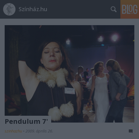
Színház.hu
Pendulum 7'
szinhazhu
•
2009. április 26.