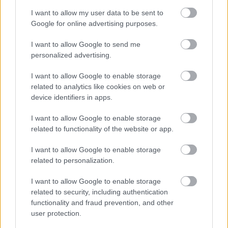
A három művészeti kart ötvöző Honvéd Együttes
I want to allow my user data to be sent to
idén ünnepli fennállásának 60. évfordulóját. A
Google for online advertising purposes.
Honvéd Együttes 2007. szeptemberében történt
átalakulása következtében a korábban önálló
I want to allow Google to send me
szervezeti egységként működő két hivatásos tánckar
personalized advertising.
- a Honvéd Táncszínház és a Budapest Táncegyüttes
- megőrizve a…
I want to allow Google to enable storage
related to analytics like cookies on web or
device identifiers in apps.
I want to allow Google to enable storage
related to functionality of the website or app.
I want to allow Google to enable storage
related to personalization.
I want to allow Google to enable storage
related to security, including authentication
functionality and fraud prevention, and other
user protection.