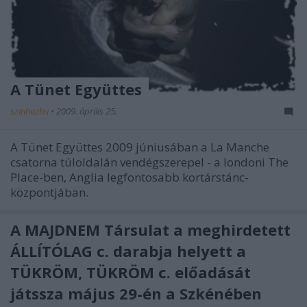
A Tünet Együttes
szinhazhu
•
2009. április 25.
A Tünet Együttes 2009 júniusában a La Manche
csatorna túloldalán vendégszerepel - a londoni The
Place-ben, Anglia legfontosabb kortárstánc-
központjában.
A MAJDNEM Társulat a meghirdetett
ÁLLÍTÓLAG c. darabja helyett a
TÜKRÖM, TÜKRÖM c. előadását
játssza május 29-én a Szkénében