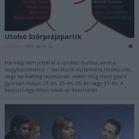
Utolsó Szörprájzpartik
szinhazhu
•
2009. április 24.
Ha még nem jöttél el a színház-buliba, amit a
nagybaromarcú ♂ barátunk tiszteletére rendezünk,
vagy ha esetleg repetáznál, akkor még most gyere
gyorsan május 24-én, 25-én, 26-án vagy 31-én. A
helyszín egy titkos lakás az Astoriánál.