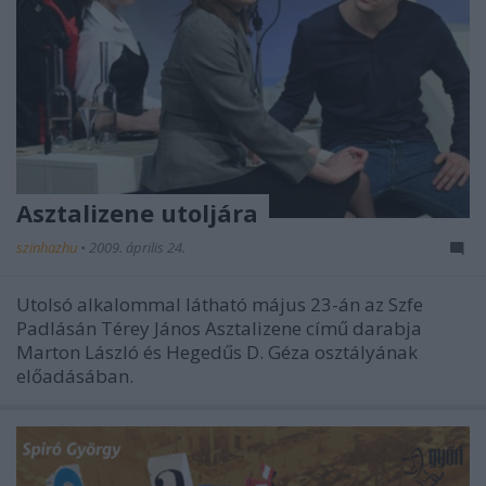
Asztalizene utoljára
szinhazhu
•
2009. április 24.
Utolsó alkalommal látható május 23-án az Szfe
Padlásán Térey János Asztalizene című darabja
Marton László és Hegedűs D. Géza osztályának
előadásában.