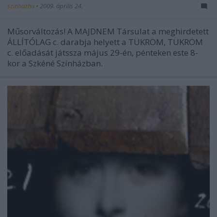
szinhazhu
•
2009. április 24.
Műsorváltozás! A MAJDNEM Társulat a meghirdetett
ÁLLÍTÓLAG c. darabja helyett a TÜKRÖM, TÜKRÖM
c. előadását játssza május 29-én, pénteken este 8-
kor a Szkéné Színházban.