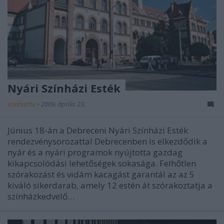
Nyári Színházi Esték
szinhazhu
•
2009. április 23.
Június 18-án a Debreceni Nyári Színházi Esték
rendezvénysorozattal Debrecenben is elkezdődik a
nyár és a nyári programok nyújtotta gazdag
kikapcsolódási lehetőségek sokasága. Felhőtlen
szórakozást és vidám kacagást garantál az az 5
kiváló sikerdarab, amely 12 estén át szórakoztatja a
színházkedvelő…