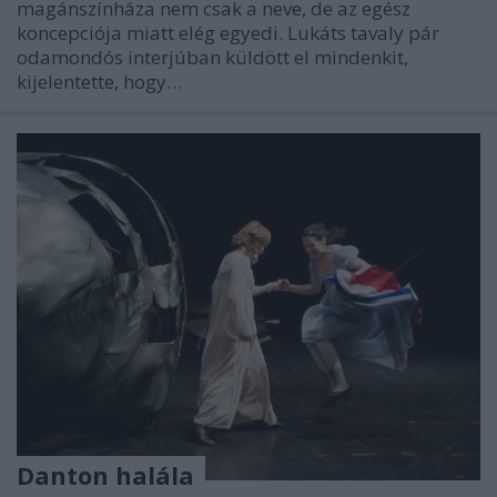
magánszínháza nem csak a neve, de az egész
koncepciója miatt elég egyedi. Lukáts tavaly pár
odamondós interjúban küldött el mindenkit,
kijelentette, hogy…
Danton halála