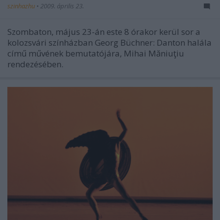
szinhazhu
•
2009. április 23.
Szombaton, május 23-án este 8 órakor kerül sor a
kolozsvári színházban Georg Büchner: Danton halála
című művének bemutatójára, Mihai Măniuţiu
rendezésében.