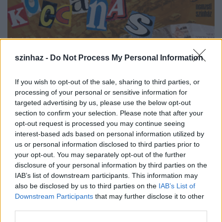
szinhaz -
Do Not Process My Personal Information
If you wish to opt-out of the sale, sharing to third parties, or
processing of your personal or sensitive information for
targeted advertising by us, please use the below opt-out
section to confirm your selection. Please note that after your
Koccanás
opt-out request is processed you may continue seeing
interest-based ads based on personal information utilized by
szinhazhu
•
2009. április 24.
us or personal information disclosed to third parties prior to
your opt-out. You may separately opt-out of the further
disclosure of your personal information by third parties on the
A Koccanás, egy keserű komédia - benne minden
IAB’s list of downstream participants. This information may
történés kiindulópontja pontosan ismerős
also be disclosed by us to third parties on the
IAB’s List of
valamennyiünk számára mindennapi életünkből,
Downstream Participants
that may further disclose it to other
csak éppen - a komédia természetének megfelelően -
third parties.
minden elszabadul, felnövekszik, már-már