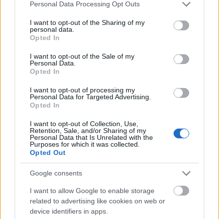
hagymázassá válik benne, de legőrültebb
Please note that this website/app uses one or more Google
Personal Data Processing Opt Outs
pillanataiban is tökéletesen…
services and may gather and store information including but
not limited to your visit or usage behaviour. You may click to
I want to opt-out of the Sharing of my
personal data.
grant or deny consent to Google and its third-party tags to
Opted In
use your data for below specified purposes in below Google
consent section.
I want to opt-out of the Sale of my
Personal Data.
Opted In
I want to opt-out of processing my
Personal Data for Targeted Advertising.
Opted In
I want to opt-out of Collection, Use,
Retention, Sale, and/or Sharing of my
Personal Data that Is Unrelated with the
Purposes for which it was collected.
Opted Out
Google consents
60 éves a Honvéd Táncszínház
I want to allow Google to enable storage
szinhazhu
•
2009. április 24.
related to advertising like cookies on web or
device identifiers in apps.