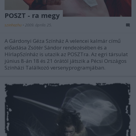
POSZT - ra megy
szinhazhu
•
2009. április 25.
A Gárdonyi Géza Színház A velencei kalmár című
előadása Zsótér Sándor rendezésében és a
HírlapSzínház is utazik az POSZTra. Az egri társulat
június 8-án 18 és 21 órától játszik a Pécsi Országos
Színházi Találkozó versenyprogramjában.