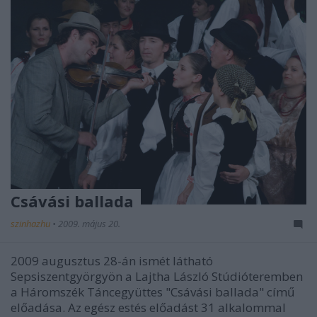
Csávási ballada
szinhazhu
•
2009. május 20.
2009 augusztus 28-án ismét látható
Sepsiszentgyörgyön a Lajtha László Stúdióteremben
a Háromszék Táncegyüttes "Csávási ballada" című
előadása. Az egész estés előadást 31 alkalommal