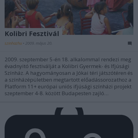
Kolibri Fesztivál
szinhazhu
•
2009. május 20.
2009. szeptember 5-én 18. alkalommal rendezi meg
évadnyitó fesztiválját a Kolibri Gyermek- és Ifjúsági
Színház. A hagyományosan a Jókai téri játszótéren és
a színházépületben megtartott előadássorozathoz a
Platform 11+ európai uniós ifjúsági színházi projekt
szeptember 4-8. között Budapesten zajló…