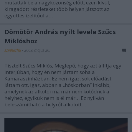
mutatták be a nagyközönség előtt, ezen kívül,
kiragadott részleteket több helyen játszott az
együttes ízelítőül a…
Dömötör András nyílt levele Szűcs
Miklóshoz
szinhazhu
•
2009. május 20.
Tisztelt Szűcs Miklós, Meglepő, hogy azt állítja egy
interjúban, hogy én nem jártam soha a
Kamaraszínházban. Ez nem igaz, sok előadást
láttam ott, igaz, abban a „hőskorban” inkább,
amelynek az alkotói ma már nem kötődnek a
helyhez, egyikük nem is él már… Ez nyilván
beleszámítható a helyről alkotott…