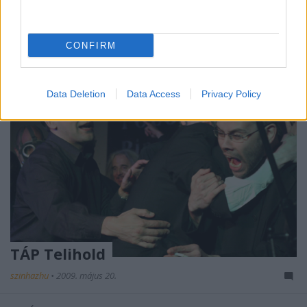
Vidámság és Derű Országos Seregszemléje.
CONFIRM
Data Deletion
Data Access
Privacy Policy
TÁP Telihold
szinhazhu
•
2009. május 20.