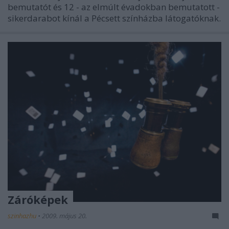
bemutatót és 12 - az elmúlt évadokban bemutatott -
sikerdarabot kínál a Pécsett színházba látogatóknak.
Záróképek
szinhazhu
•
2009. május 20.