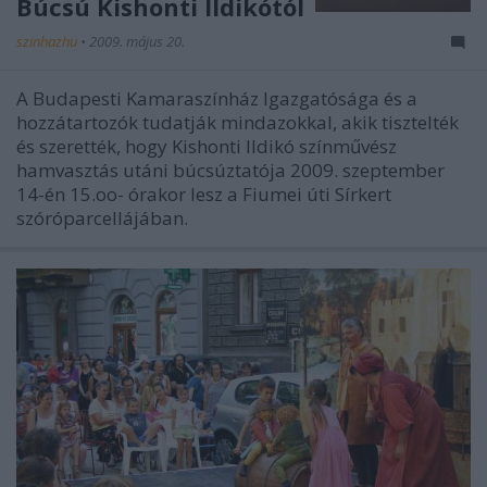
Búcsú Kishonti Ildikótól
szinhazhu
•
2009. május 20.
A Budapesti Kamaraszínház Igazgatósága és a
hozzátartozók tudatják mindazokkal, akik tisztelték
és szerették, hogy Kishonti Ildikó színművész
hamvasztás utáni búcsúztatója 2009. szeptember
14-én 15.oo- órakor lesz a Fiumei úti Sírkert
szóróparcellájában.