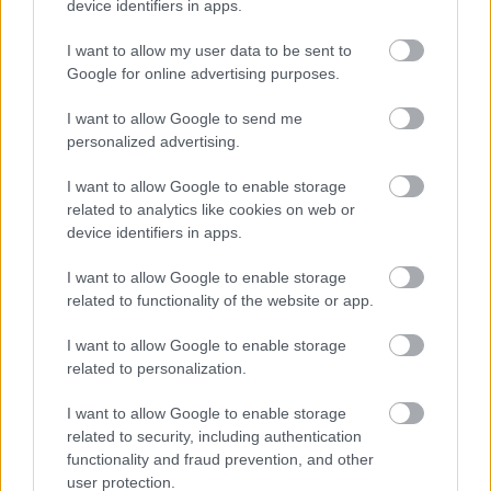
device identifiers in apps.
I want to allow my user data to be sent to
Google for online advertising purposes.
I want to allow Google to send me
personalized advertising.
I want to allow Google to enable storage
related to analytics like cookies on web or
device identifiers in apps.
I want to allow Google to enable storage
related to functionality of the website or app.
Vidor Fesztivál
I want to allow Google to enable storage
szinhazhu
•
2009. május 20.
related to personalization.
Színházi előadásokkal, koncertekkel, filmvetítésekkel,
I want to allow Google to enable storage
kiállításokkal és számos egyéb programmal várja a
related to security, including authentication
közönséget augusztus 28. és szeptember 5. között
functionality and fraud prevention, and other
Nyíregyházán és környékén a VIII. Vidor Fesztivál, a
user protection.