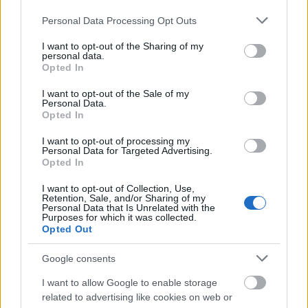
Please note that this website/app uses one or more Google
Personal Data Processing Opt Outs
services and may gather and store information including but
not limited to your visit or usage behaviour. You may click to
I want to opt-out of the Sharing of my
personal data.
grant or deny consent to Google and its third-party tags to
Opted In
use your data for below specified purposes in below Google
consent section.
I want to opt-out of the Sale of my
Personal Data.
Opted In
Miskolci Nemzeti Színház
I want to opt-out of processing my
Personal Data for Targeted Advertising.
szinhazhu
•
2009. május 20.
Opted In
Halasi Imre, a Miskolci Nemzeti Színház igazgatója a
I want to opt-out of Collection, Use,
Retention, Sale, and/or Sharing of my
hetedik közös évadot nyitotta meg a társulattal
Personal Data that Is Unrelated with the
augusztus 24-én a Nagyszínházban. Sok és szép
Purposes for which it was collected.
Opted Out
munka vár a színház tagjaira: összesen tizennégy új
bemutatóval, tizenkét műsoron tartott produkcióval
Google consents
és számos vendégelőadással várják a közönséget…
I want to allow Google to enable storage
related to advertising like cookies on web or