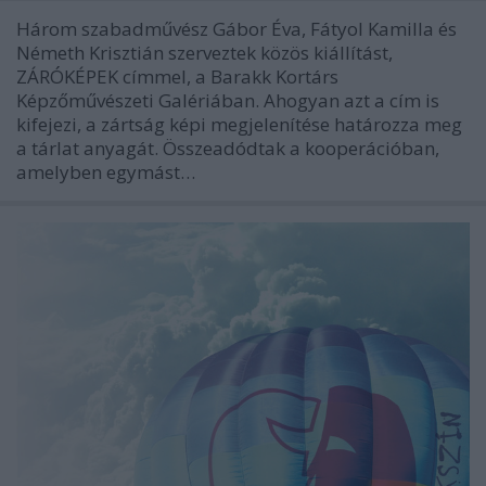
Három szabadművész Gábor Éva, Fátyol Kamilla és
Németh Krisztián szerveztek közös kiállítást,
ZÁRÓKÉPEK címmel, a Barakk Kortárs
Képzőművészeti Galériában. Ahogyan azt a cím is
kifejezi, a zártság képi megjelenítése határozza meg
a tárlat anyagát. Összeadódtak a kooperációban,
amelyben egymást…