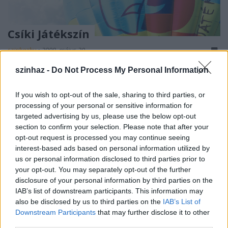
Csíki Játékszín
szinhazhu
•
2009. május 20.
szinhaz -
Do Not Process My Personal Information
A Csíki Játékszín XI. évadát a Hunyadi László
Kamarateremben nyitja meg szeptember 12-én, Urs
If you wish to opt-out of the sale, sharing to third parties, or
Widmer Nagykutyák című drámájából készült
processing of your personal or sensitive information for
stúdióelőadással. A színház jegypénztára
targeted advertising by us, please use the below opt-out
szeptember elsején nyit, ezzel a nappal kezdődően
section to confirm your selection. Please note that after your
válthatók bérletek tavalyi árakon az új színházi
opt-out request is processed you may continue seeing
szezonra.
interest-based ads based on personal information utilized by
us or personal information disclosed to third parties prior to
your opt-out. You may separately opt-out of the further
disclosure of your personal information by third parties on the
IAB’s list of downstream participants. This information may
also be disclosed by us to third parties on the
IAB’s List of
Downstream Participants
that may further disclose it to other
third parties.