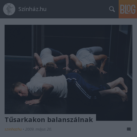
Színház.hu
Tűsarkakon balanszálnak
szinhazhu
•
2009. május 20.