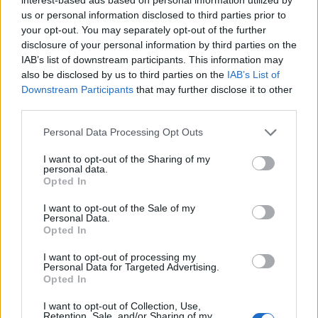
us or personal information disclosed to third parties prior to
your opt-out. You may separately opt-out of the further
disclosure of your personal information by third parties on the
IAB’s list of downstream participants. This information may
also be disclosed by us to third parties on the
IAB’s List of
Downstream Participants
that may further disclose it to other
third parties.
Please note that this website/app uses one or more Google
Othello a Vígszínházban
Personal Data Processing Opt Outs
services and may gather and store information including but
szinhazhu
•
2009. június 19.
not limited to your visit or usage behaviour. You may click to
I want to opt-out of the Sharing of my
personal data.
grant or deny consent to Google and its third-party tags to
Opted In
use your data for below specified purposes in below Google
Szombaton került színre a Vígszínház Shakespeare-
consent section.
sorozatának következő darabja, az Othello Eszenyi
I want to opt-out of the Sale of my
Personal Data.
Enikő rendezésében. A színház kiváló művészei-
Opted In
Börcsök Enikő, Reviczky Gábor, Vallai Péter, Tahi
Tóth László és Varju Kálmán - mellett a közönség
I want to opt-out of processing my
Personal Data for Targeted Advertising.
három vendégművészt is láthat az előadásban. Jagót
Opted In
a…
I want to opt-out of Collection, Use,
Retention, Sale, and/or Sharing of my