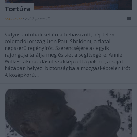
Tortúra
szinhazhu
•
2009. június 21.
Súlyos autóbaleset éri a behavazott, néptelen
coloradói országúton Paul Sheldont, a fiatal
népszerű regényírót. Szerencséjére az egyik
rajongója találja meg és siet a segítségére. Annie
Wilkes, aki ráadásul szakképzett ápolónö, a saját
házában helyezi biztonságba a mozgásképtelen írót.
A középkorú…