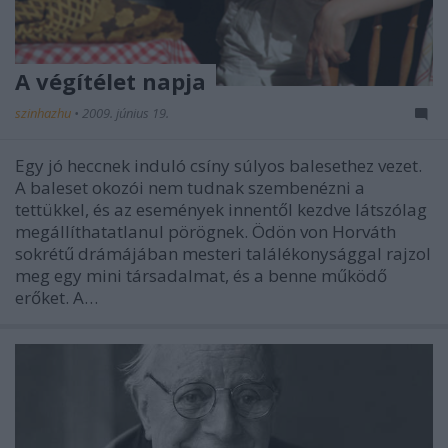
A végítélet napja
szinhazhu
•
2009. június 19.
Egy jó heccnek induló csíny súlyos balesethez vezet.
A baleset okozói nem tudnak szembenézni a
tettükkel, és az események innentől kezdve látszólag
megállíthatatlanul pörögnek. Ödön von Horváth
sokrétű drámájában mesteri találékonysággal rajzol
meg egy mini társadalmat, és a benne működő
erőket. A…