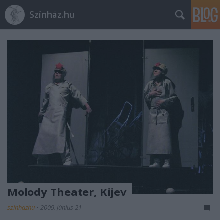
Színház.hu
Molody Theater, Kijev
szinhazhu
•
2009. június 21.