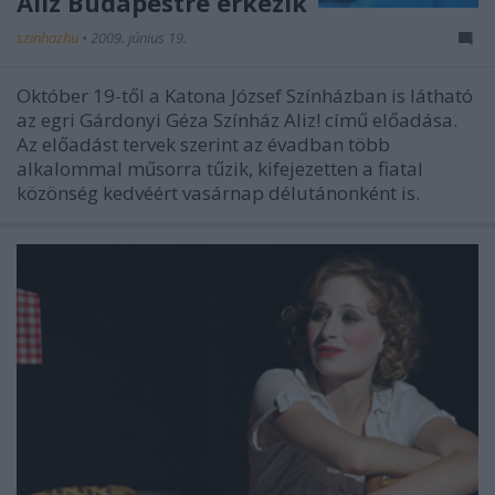
Aliz Budapestre érkezik
szinhazhu
•
2009. június 19.
Október 19-től a Katona József Színházban is látható
az egri Gárdonyi Géza Színház Aliz! című előadása.
Az előadást tervek szerint az évadban több
alkalommal műsorra tűzik, kifejezetten a fiatal
közönség kedvéért vasárnap délutánonként is.