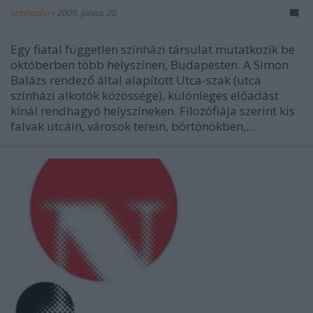
szinhazhu
•
2009. június 20.
Egy fiatal független színházi társulat mutatkozik be
októberben több helyszínen, Budapesten. A Simon
Balázs rendező által alapított Utca-szak (utca
színházi alkotók közössége), különleges előadást
kínál rendhagyó helyszíneken. Filozófiája szerint kis
falvak utcáin, városok terein, börtönökben,…