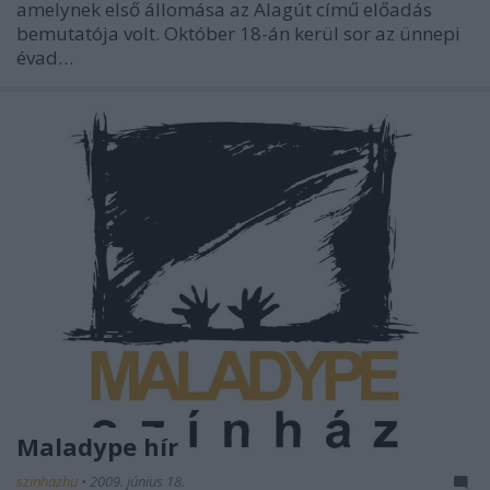
amelynek első állomása az Alagút című előadás
bemutatója volt. Október 18-án kerül sor az ünnepi
évad…
Maladype hír
szinhazhu
•
2009. június 18.