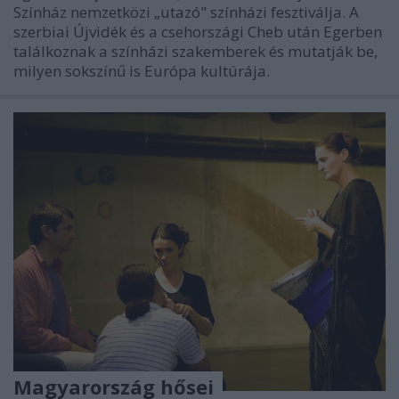
Színház nemzetközi „utazó" színházi fesztiválja. A
szerbiai Újvidék és a csehországi Cheb után Egerben
találkoznak a színházi szakemberek és mutatják be,
milyen sokszínű is Európa kultúrája.
Magyarország hősei