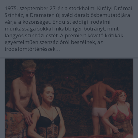
1975. szeptember 27-én a stockholmi Királyi Drámai
Színház, a Dramaten új svéd darab ősbemutatójára
várja a közönséget. Enquist eddigi irodalmi
munkássága sokkal inkább ígér botrányt, mint
langyos színházi estét. A premiert követő kritikák
egyértelműen szenzációról beszélnek, az
irodalomtörténészek…