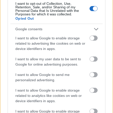
I want to opt-out of Collection, Use,
Retention, Sale, and/or Sharing of my
Personal Data that Is Unrelated with the
Purposes for which it was collected.
Opted Out
Google consents
I want to allow Google to enable storage
related to advertising like cookies on web or
device identifiers in apps.
I want to allow my user data to be sent to
Google for online advertising purposes.
Sikerek után és bemutatók előtt
I want to allow Google to send me
szinhazhu
•
2009. július 28.
personalized advertising.
90. idényét kezdte szeptemberben a pozsonyi
I want to allow Google to enable storage
Szlovák Nemzeti Színház. Az idénynyitó túl zajosra
related to analytics like cookies on web or
sikeredett, ugyanis előbb az opera-, később a prózai
device identifiers in apps.
társulat vezetője is lemondott. Egyedül a balett-
társulat vezetője, Mário Radačovskýnem fordult
I want to allow Google to enable storage