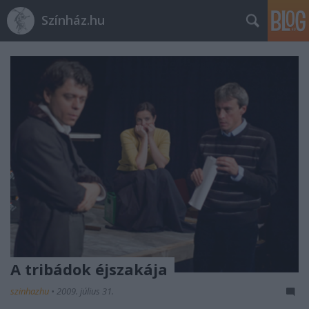
Színház.hu
A tribádok éjszakája
szinhazhu
•
2009. július 31.