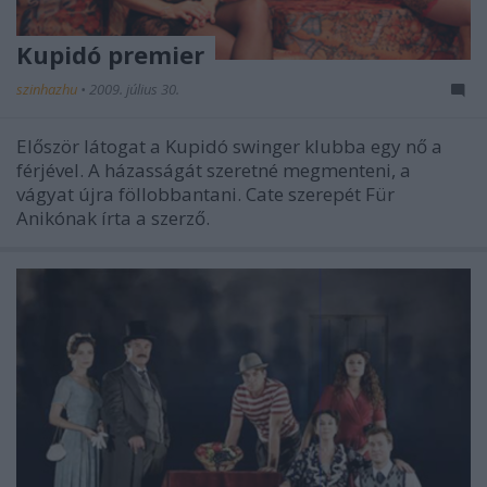
Kupidó premier
szinhazhu
•
2009. július 30.
Először látogat a Kupidó swinger klubba egy nő a
férjével. A házasságát szeretné megmenteni, a
vágyat újra föllobbantani. Cate szerepét Für
Anikónak írta a szerző.