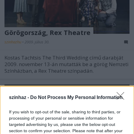
Görögország, Rex Theatre
szinhazhu
•
2009. július 30.
Kostas Tachtsis The Third Wedding című darabját
2009. november 13-án mutatták be a görög Nemzeti
Színházban, a Rex Theatre színpadán.
szinhaz -
Do Not Process My Personal Information
If you wish to opt-out of the sale, sharing to third parties, or
processing of your personal or sensitive information for
targeted advertising by us, please use the below opt-out
section to confirm your selection. Please note that after your