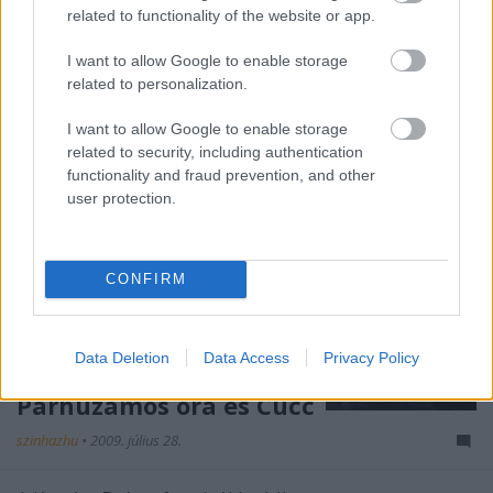
Sylvia Hroncová igazgatónő ellen, akinek a vezetési…
related to functionality of the website or app.
I want to allow Google to enable storage
related to personalization.
I want to allow Google to enable storage
related to security, including authentication
functionality and fraud prevention, and other
user protection.
CONFIRM
Data Deletion
Data Access
Privacy Policy
Párhuzamos óra és Cucc
szinhazhu
•
2009. július 28.