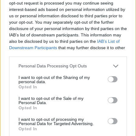
opt-out request is processed you may continue seeing
interest-based ads based on personal information utilized by
us or personal information disclosed to third parties prior to
your opt-out. You may separately opt-out of the further
disclosure of your personal information by third parties on the
IAB’s list of downstream participants. This information may
also be disclosed by us to third parties on the
IAB’s List of
A megtartó örvény
Downstream Participants
that may further disclose it to other
szinhazhu
•
2009. július 28.
third parties.
Please note that this website/app uses one or more Google
Personal Data Processing Opt Outs
"Terhem hordom, cipelem. Számot adok viselt
services and may gather and store information including but
dolgaimról. Feledni próbálom a feledhetetlent,
not limited to your visit or usage behaviour. You may click to
I want to opt-out of the Sharing of my
tisztítom sebeimet és kavarom a levegőt magam
personal data.
grant or deny consent to Google and its third-party tags to
Opted In
körül. Egyedül vagyok -magányomban. Nem látok
use your data for below specified purposes in below Google
magamon kívülre - el. Tovaszáll a lehetőség és elinal
consent section.
I want to opt-out of the Sale of my
a bátorságom is már. Kicsikarok egy halovány
Personal Data.
Opted In
sikolyt…
I want to opt-out of processing my
Personal Data for Targeted Advertising.
Opted In