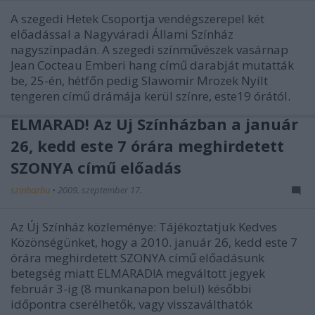
A szegedi Hetek Csoportja vendégszerepel két
előadással a Nagyváradi Állami Színház
nagyszínpadán. A szegedi színművészek vasárnap
Jean Cocteau Emberi hang című darabját mutatták
be, 25-én, hétfőn pedig Slawomir Mrozek Nyílt
tengeren című drámája kerül színre, este19 órától.
ELMARAD! Az Új Színházban a január
26, kedd este 7 órára meghirdetett
SZONYA című előadás
szinhazhu
•
2009. szeptember 17.
Az Új Színház közleménye: Tájékoztatjuk Kedves
Közönségünket, hogy a 2010. január 26, kedd este 7
órára meghirdetett SZONYA című előadásunk
betegség miatt ELMARAD!A megváltott jegyek
február 3-ig (8 munkanapon belül) későbbi
időpontra cserélhetők, vagy visszaválthatók