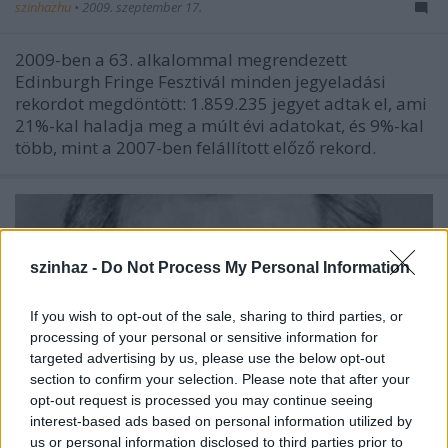
szinhazhu
•
2009. szeptember 17.
2009-ben a 63. alkalommal megrendezett
Edinburgh Fringe Fesztivál minden jegyeladási
rekordot megdöntött: 1.859.235 jegyet adtak el, ami
21%-kal haladja meg a múlt évi adatokat, és 9%-kal
több, mint a 2007-ben felállított előző rekord.
szinhaz -
Do Not Process My Personal Information
If you wish to opt-out of the sale, sharing to third parties, or
processing of your personal or sensitive information for
targeted advertising by us, please use the below opt-out
section to confirm your selection. Please note that after your
opt-out request is processed you may continue seeing
interest-based ads based on personal information utilized by
us or personal information disclosed to third parties prior to