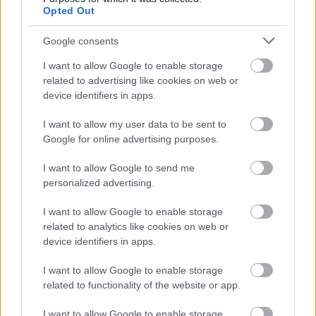
Opted Out
Google consents
I want to allow Google to enable storage
related to advertising like cookies on web or
device identifiers in apps.
Molnár Ferenc: Liliom
I want to allow my user data to be sent to
Google for online advertising purposes.
szinhazhu
•
2009. szeptember 17.
I want to allow Google to send me
1908-ban jelenik meg Molnár Ferenc Muzsika című
personalized advertising.
novelláskötete, melyben a vásári kikiáltó és egy kis
I want to allow Google to enable storage
cselédlány szerelméről írt története olvasható, a
related to analytics like cookies on web or
címe Az altató mese. Ez lesz a Liliom alapötlete.
device identifiers in apps.
Major Tamásra emlékezve
I want to allow Google to enable storage
related to functionality of the website or app.
szinhazhu
•
2009. szeptember 16.
I want to allow Google to enable storage