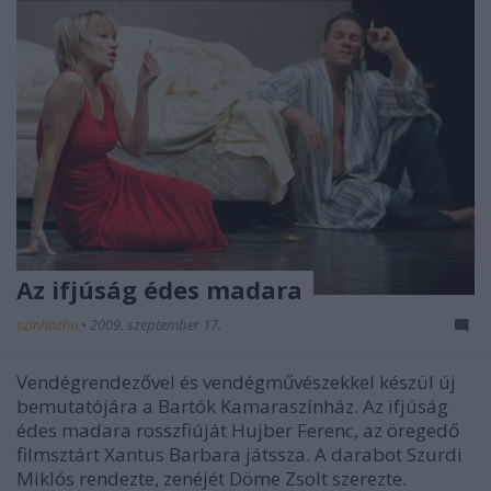
Az ifjúság édes madara
szinhazhu
•
2009. szeptember 17.
Vendégrendezővel és vendégművészekkel készül új
bemutatójára a Bartók Kamaraszínház. Az ifjúság
édes madara rosszfiúját Hujber Ferenc, az öregedő
filmsztárt Xantus Barbara játssza. A darabot Szurdi
Miklós rendezte, zenéjét Döme Zsolt szerezte.