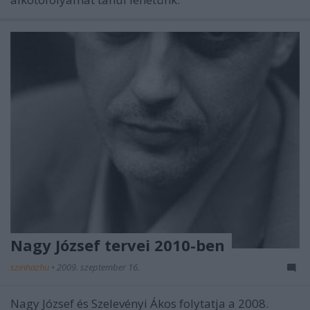
Nagy József tervei 2010-ben
szinhazhu
•
2009. szeptember 16.
Nagy József és Szelevényi Ákos folytatja a 2008.