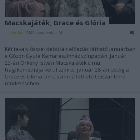
Macskajáték, Grace és Glória
szinhazhu
•
2009. szeptember 16.
Két tavaly ősszel debütált előadás látható januárban
a Gózon Gyula Kamaraszínház színpadán. Január
23-án Örkény István Macskajáték című
tragikomédiája kerül színre, január 28-án pedig a
Grace és Glória című színmű látható Csiszár Imre
rendezésében.