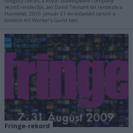
Gregory Doran, a Royal Shakespeare Company
vezető rendezője, aki David Tennant-tel rendezte a
Hamletet, 2010. január 21-én előadást tartott a
londoni Art Worker's Guild-ben.
Fringe-rekord