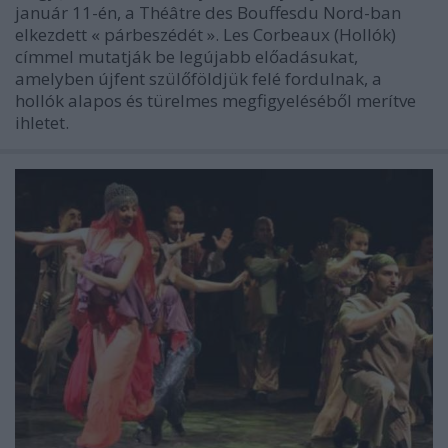
január 11-én, a Théâtre des Bouffesdu Nord-ban
elkezdett « párbeszédét ». Les Corbeaux (Hollók)
címmel mutatják be legújabb előadásukat,
amelyben újfent szülőföldjük felé fordulnak, a
hollók alapos és türelmes megfigyeléséből merítve
ihletet.