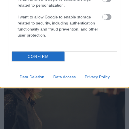
Major Tamás születésének 100. évfordulója
related to personalization.
alkalmából a budapesti Katona József Színház, a
I want to allow Google to enable storage
Magyar Színház, a Nemzeti Színház valamint a
related to security, including authentication
Magyar Színházi Társaság 2010. január 26. kedden
functionality and fraud prevention, and other
15 órakor koszorúzást rendez a Fiumei úti sírkertben
user protection.
(42/1 -A-12.).
CONFIRM
Data Deletion
Data Access
Privacy Policy