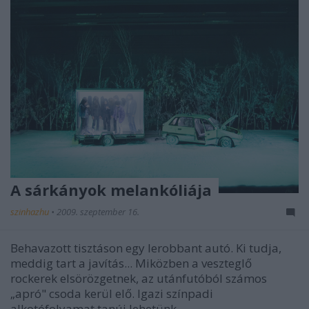
A sárkányok melankóliája
szinhazhu
•
2009. szeptember 16.
Behavazott tisztáson egy lerobbant autó. Ki tudja,
meddig tart a javítás... Miközben a veszteglő
rockerek elsörözgetnek, az utánfutóból számos
„apró" csoda kerül elő. Igazi színpadi
alkotófolyamat tanúi lehetünk.