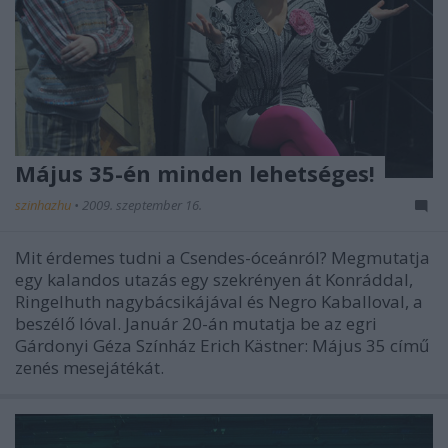
Május 35-én minden lehetséges!
szinhazhu
•
2009. szeptember 16.
Mit érdemes tudni a Csendes-óceánról? Megmutatja
egy kalandos utazás egy szekrényen át Konráddal,
Ringelhuth nagybácsikájával és Negro Kaballoval, a
beszélő lóval. Január 20-án mutatja be az egri
Gárdonyi Géza Színház Erich Kästner: Május 35 című
zenés mesejátékát.