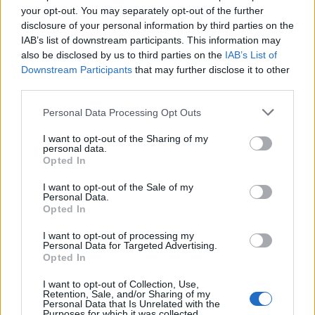
your opt-out. You may separately opt-out of the further
disclosure of your personal information by third parties on the
Árvácska premier
IAB’s list of downstream participants. This information may
also be disclosed by us to third parties on the
IAB’s List of
szinhazhu
•
2009. szeptember 17.
Downstream Participants
that may further disclose it to other
third parties.
A Karinthy Színház és a Nemes Nagy Ágnes Humán
Please note that this website/app uses one or more Google
Szakközépiskola Színész II. szakképzésének 14.
Personal Data Processing Opt Outs
services and may gather and store information including but
évfolyamának együttműködésében kerül
not limited to your visit or usage behaviour. You may click to
I want to opt-out of the Sharing of my
bemutatásra a Móricz Zsigmond Árvácska című
personal data.
grant or deny consent to Google and its third-party tags to
regényének felhasználásával készült azonos című
Opted In
use your data for below specified purposes in below Google
színpadi mű, a diákszínjátszókkal gyakran dolgozó
consent section.
I want to opt-out of the Sale of my
Vidovszky György…
Personal Data.
Opted In
I want to opt-out of processing my
Personal Data for Targeted Advertising.
Opted In
I want to opt-out of Collection, Use,
Retention, Sale, and/or Sharing of my
Personal Data that Is Unrelated with the
Purposes for which it was collected.