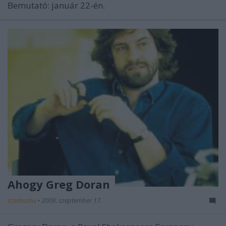
Bemutató: január 22-én.
Ahogy Greg Doran
szinhazhu
•
2009. szeptember 17.