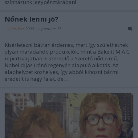
színházunk jegypénztárában!
Nőnek lenni jó?
szinhazhu
•
2009. szeptember 17.
Kísérletezni bátran érdemes, mert így születhetnek
olyan maradandó produkciók, mint a Bakelit M.A.C.
repertoárjában is szereplő a Szerető nőd című,
Nobel díjas írónő regényén alapuló alkotás. Az
alaphelyzet közhelyes, így abból kihozni bármi
eredetit is nagy falat, de…