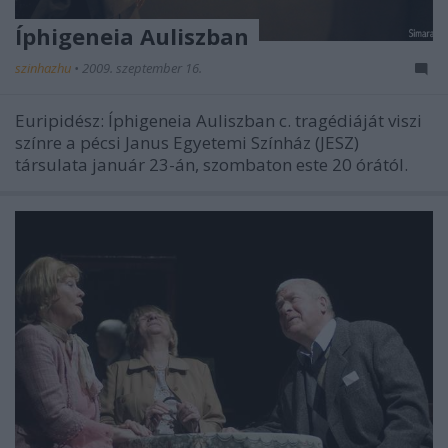
Íphigeneia Auliszban
szinhazhu
•
2009. szeptember 16.
Euripidész: Íphigeneia Auliszban c. tragédiáját viszi
színre a pécsi Janus Egyetemi Színház (JESZ)
társulata január 23-án, szombaton este 20 órától.