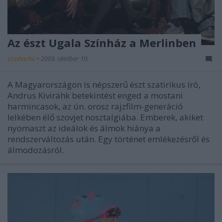
Az észt Ugala Színház a Merlinben
szinhazhu
•
2009. október 10.
A Magyarországon is népszerű észt szatirikus író,
Andrus Kivirähk betekintést enged a mostani
harmincasok, az ún. orosz rajzfilm-generáció
lelkében élő szovjet nosztalgiába. Emberek, akiket
nyomaszt az ideálok és álmok hiánya a
rendszerváltozás után. Egy történet emlékezésről és
álmodozásról.