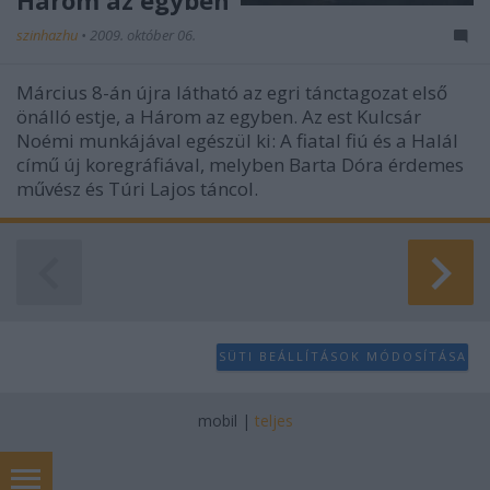
szinhazhu
•
2009. október 06.
Március 8-án újra látható az egri tánctagozat első
önálló estje, a Három az egyben. Az est Kulcsár
Noémi munkájával egészül ki: A fiatal fiú és a Halál
című új koregráfiával, melyben Barta Dóra érdemes
művész és Túri Lajos táncol.
SÜTI BEÁLLÍTÁSOK MÓDOSÍTÁSA
mobil
|
teljes