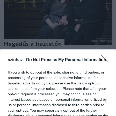
Hegedűs a háztetőn
szinhazhu
•
2009. október 09.
szinhaz -
Do Not Process My Personal Information
Az idei évad utolsó vígszínházbeli bemutatójaként a
Hegedűs a háztetőn című zenés darab kerül színre
If you wish to opt-out of the sale, sharing to third parties, or
március 12-én és 13-án . Tevje szerepét Hegedűs D.
processing of your personal or sensitive information for
Géza és Reviczky Gábor, Goldét Igó Éva és Halász
targeted advertising by us, please use the below opt-out
Judit játsszák, valamint láthatják - többek között -
section to confirm your selection. Please note that after your
Láng Annamáriát, Kovács Patríciát, Bata Évát,…
opt-out request is processed you may continue seeing
interest-based ads based on personal information utilized by
us or personal information disclosed to third parties prior to
your opt-out. You may separately opt-out of the further
disclosure of your personal information by third parties on the