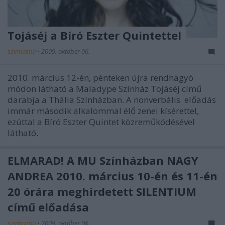
Tojáséj a Bíró Eszter Quintettel
szinhazhu
•
2009. október 06.
2010. március 12-én, pénteken újra rendhagyó
módon látható a Maladype Színház Tojáséj című
darabja a Thália Színházban. A nonverbális előadás
immár második alkalommal élő zenei kísérettel,
ezúttal a Bíró Eszter Quintet közreműködésével
látható.
ELMARAD! A MU Színházban NAGY
ANDREA 2010. március 10-én és 11-én
20 órára meghirdetett SILENTIUM
című előadása
szinhazhu
•
2009. október 06.