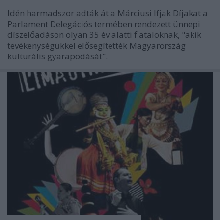
Idén harmadszor adták át a Márciusi Ifjak Díjakat a
Parlament Delegációs termében rendezett ünnepi
díszelőadáson olyan 35 év alatti fiataloknak, "akik
tevékenységükkel elősegítették Magyarország
kulturális gyarapodását".