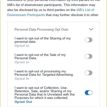
IAB’s list of downstream participants. This information may
also be disclosed by us to third parties on the
IAB’s List of
Downstream Participants
that may further disclose it to other
third parties.
Please note that this website/app uses one or more Google
Personal Data Processing Opt Outs
services and may gather and store information including but
not limited to your visit or usage behaviour. You may click to
I want to opt-out of the Sharing of my
personal data.
grant or deny consent to Google and its third-party tags to
Opted In
use your data for below specified purposes in below Google
consent section.
I want to opt-out of the Sale of my
Personal Data.
Opted In
Szerelem(.hu)
I want to opt-out of processing my
szinhazhu
•
2009. október 09.
Personal Data for Targeted Advertising.
Opted In
A Németországban élő olasz rendező, Paolo Magelli
I want to opt-out of Collection, Use,
nem először rendez Miskolcon. Idén a 2005-ös Agyő
Retention, Sale, and/or Sharing of my
Európa, Európa agyő című munkájához hasonlóan
Personal Data that Is Unrelated with the
Purposes for which it was collected.
két előadásban dolgoz fel egy témát, amely jelen
Opted Out
esetben Barta Lajos novellája alapján a szerelem. A