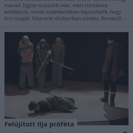
marad. Egyre rosszabb neki, mert mindenre
emlékezik, minek következtében képzelhetik, hogy
érzi magát. Sztarenki elsősorban színész. Rendező.…
Felújított Ilja próféta