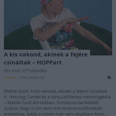
A kis vakond, akinek a fejére
csináltak – HOPPart
Kis esti sz*rakodás
mummin
•
2009. október 09.
Máthé Zsolt: A kis vakond, akinek a fejére csináltak
(r. Herczeg Tamás és a társulat)Verses melotragédia
– Máthé Zsolt átiratában. Színházas berkekből
tudjuk, hogy a cím nem volt ennyire szofisztikált
eredetileg, tehát a címen már nem akadtam fenn...