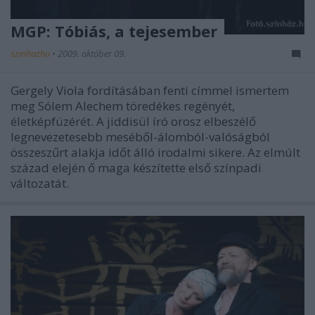
MGP: Tóbiás, a tejesember
szinhazhu
•
2009. október 09.
Gergely Viola fordításában fenti címmel ismertem
meg Sólem Alechem töredékes regényét,
életképfüzérét. A jiddisül író orosz elbeszélő
legnevezetesebb meséből-álomból-valóságból
összeszűrt alakja időt álló irodalmi sikere. Az elmúlt
század elején ő maga készítette első színpadi
változatát.