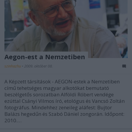
Aegon-est a Nemzetiben
szinhazhu
•
2009. október 08.
A Képzett társítások - AEGON-estek a Nemzetiben
című tehetséges magyar alkotókat bemutató
beszélgetős sorozatban Alföldi Róbert vendége
ezúttal Csányi Vilmos író, etológus és Vancsó Zoltán
fotográfus. Mindehhez zeneileg aláfest: Bujtor
Balázs hegedűn és Szabó Dániel zongorán. Időpont:
2010.…