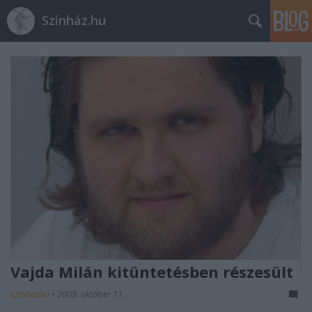
Színház.hu
Vajda Milán kitüntetésben részesült
szinhazhu
•
2009. október 11.