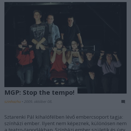
MGP: Stop the tempo!
szinhazhu
•
2009. október 08.
Sztarenki Pál kihalófélben lévő embercsoport tagja:
színházi ember. Ilyent nem képeznek, különösen nem
a teatro-tanodákban. Színházi ember születik és úgy