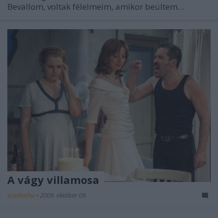
Bevallom, voltak félelmeim, amikor beültem…
A vágy villamosa
szinhazhu
•
2009. október 09.