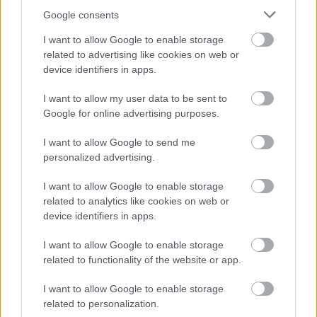
párhuzamosan készülő két előadás egymást
Google consents
követő…
I want to allow Google to enable storage
related to advertising like cookies on web or
device identifiers in apps.
I want to allow my user data to be sent to
Google for online advertising purposes.
I want to allow Google to send me
personalized advertising.
I want to allow Google to enable storage
related to analytics like cookies on web or
device identifiers in apps.
I want to allow Google to enable storage
related to functionality of the website or app.
Gyulai Várszínház - 47. évad
I want to allow Google to enable storage
szinhazhu
•
2009. október 09.
related to personalization.