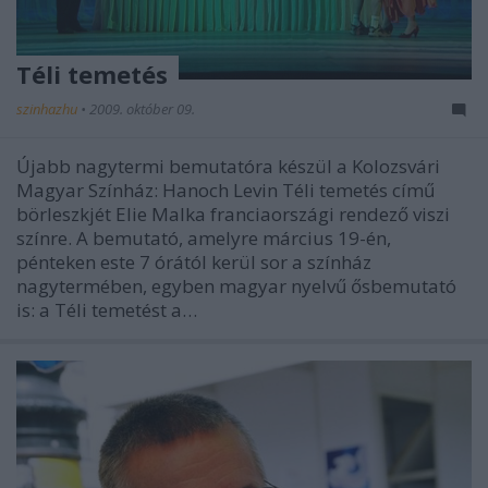
Téli temetés
szinhazhu
•
2009. október 09.
Újabb nagytermi bemutatóra készül a Kolozsvári
Magyar Színház: Hanoch Levin Téli temetés című
börleszkjét Elie Malka franciaországi rendező viszi
színre. A bemutató, amelyre március 19-én,
pénteken este 7 órától kerül sor a színház
nagytermében, egyben magyar nyelvű ősbemutató
is: a Téli temetést a…