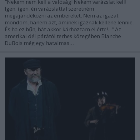
"Nekem nem kell a valóság! Nekem varázslat kell!
Igen, igen, én varázslattal szeretném
megajándékozni az embereket. Nem az igazat
mondom, hanem azt, aminek igaznak kellene lennie.
És ha ez bűn, hát akkor kárhozzam el érte!..." Az
amerikai dél párától terhes közegében Blanche
DuBois még egy hatalmas…