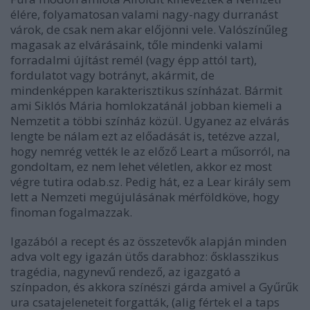
élére, folyamatosan valami nagy-nagy durranást
várok, de csak nem akar előjönni vele. Valószínűleg
magasak az elvárásaink, tőle mindenki valami
forradalmi újítást remél (vagy épp attól tart),
fordulatot vagy botrányt, akármit, de
mindenképpen karakterisztikus színházat. Bármit
ami Siklós Mária homlokzatánál jobban kiemeli a
Nemzetit a többi színház közül. Ugyanez az elvárás
lengte be nálam ezt az előadását is, tetézve azzal,
hogy nemrég vették le az előző Leart a műsorról, na
gondoltam, ez nem lehet véletlen, akkor ez most
végre tutira odab.sz. Pedig hát, ez a Lear király sem
lett a Nemzeti megújulásának mérföldköve, hogy
finoman fogalmazzak.
Igazából a recept és az összetevők alapján minden
adva volt egy igazán ütős darabhoz: ősklasszikus
tragédia, nagynevű rendező, az igazgató a
színpadon, és akkora színészi gárda amivel a Gyűrűk
ura csatajeleneteit forgatták, (alig fértek el a taps