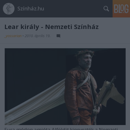
Színház.hu
Lear király - Nemzeti Színház
_yossarian
•
2010. április 19.
Fura módon amióta Alföldit kinevezték a Nemzeti