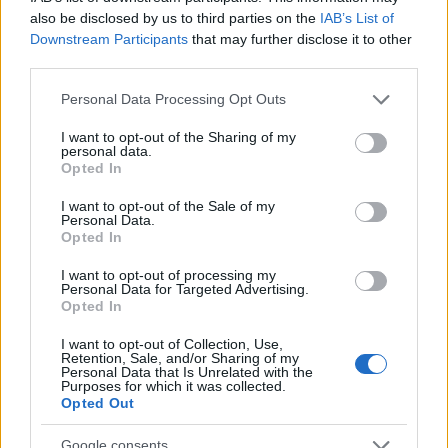
hanem mert tényleg viccesek, ugyanakkor
also be disclosed by us to third parties on the
IAB’s List of
gördülékeny legyen és ne hasson erőltetettnek a
Downstream Participants
that may further disclose it to other
szöveg modernizálása.
third parties.
Please note that this website/app uses one or more Google
Personal Data Processing Opt Outs
services and may gather and store information including but
not limited to your visit or usage behaviour. You may click to
I want to opt-out of the Sharing of my
personal data.
grant or deny consent to Google and its third-party tags to
Opted In
use your data for below specified purposes in below Google
consent section.
I want to opt-out of the Sale of my
Personal Data.
Opted In
I want to opt-out of processing my
Personal Data for Targeted Advertising.
Opted In
I want to opt-out of Collection, Use,
Retention, Sale, and/or Sharing of my
A szereplőgárdával kapcsolatban már felemás
Personal Data that Is Unrelated with the
Purposes for which it was collected.
érzéseim vannak. Kulka például magához képest
Opted Out
középszerű (ami persze elfogult véleményem szerint
így is kimagasló teljesítmény másokkal összevetve),
Google consents