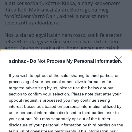
alatt két sorban), köztük Kulka, a nagy kedvencem,
Rába Roli, Makranczi Zalán, Bodrogi, na meg
fordítóként Varró Dani, akinek a neve szintén
bevonzott az előadásra.
Nos, a darab egyáltalán nem rossz, sőt kifejezetten
tetszett, csak egyszerűen semmi elvárt extrát nem
adott, úgyhogy csak azért, hogy legyen egy másik
is, talán nem kellett volna újrarendeztetni ilyen rövid
időn belül.
szinhaz -
Do Not Process My Personal Information
A díszlet a darab egyik erőssége szerintem,
If you wish to opt-out of the sale, sharing to third parties, or
egyszerre minimalista (két szürke fal) és kreatív
processing of your personal or sensitive information for
(viccesen váltogatják a jeleneteket az ablakokban), a
targeted advertising by us, please use the below opt-out
másik pedig a fordítás. Varró Daninak a Maszat-
section to confirm your selection. Please note that after your
hegy óta hasít a népszerűsége, és most is ügyesen
opt-out request is processed you may continue seeing
megoldotta azt a nem könnyű feladatot, hogy úgy
interest-based ads based on personal information utilized by
ültesse át Shakespeare-t, hogy megmaradjon a
us or personal information disclosed to third parties prior to
szöveg eredeti eleganciája, a vicces részeken ne azért
your opt-out. You may separately opt-out of the further
nevessek, mert Shakespeare és mert színházban illik,
disclosure of your personal information by third parties on the
IAB’s list of downstream participants. This information may