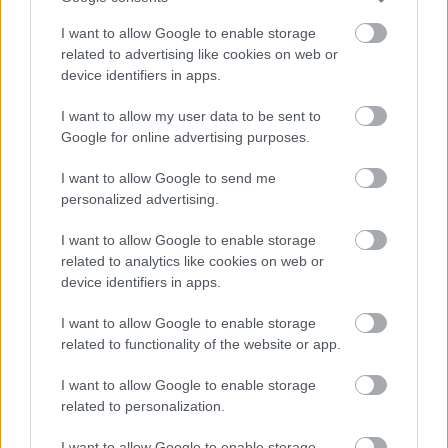
kissé enerváltnak tűnik és csak az előadás második
felében kezd magához térni. A leamortizálódott
I want to allow Google to enable storage
exuralkodó alakítása a vége felé elég hiteles, már
related to advertising like cookies on web or
csak egy Fedél nélkül hiányzik a kezéből és simán
device identifiers in apps.
mehetne aluljárózni a művész úr. A két számító
I want to allow my user data to be sent to
nővért alakító Schell Judit és Nagy Mari nagyon
Google for online advertising purposes.
eltalálták a szerepüket (drumlin különösen a
combközépig érő bőrcsizmában találta kimagaslóan
I want to allow Google to send me
..ööö..tehetségesnek Schell művésznőt, mint azt
personalized advertising.
megjegyezte az előadás alatt), ezzel szemben a
rózsaszín szerkójában joviálisan bárgyúnak ható
I want to allow Google to enable storage
Mészáros Piroska kifejezetten gyengén és
related to analytics like cookies on web or
hiteltelenül játszotta az apjáért aggódó lányt, ahogy
device identifiers in apps.
színtelen-szenvetlen hangon a semmibe révedve
hadarta a szövegét. Rába Roli viszont úgy tűnik, a
I want to allow Google to enable storage
már kiválóan elsajátított és lépten-nyomon elsütött
related to functionality of the website or app.
„őrült” (lásd Kamarás Iván
videóján itt
) szerepe mellé
talált egy másik testhezállót is, a sunyi kis genyót,
I want to allow Google to enable storage
amit most nagyon autentikusan adott elő. Itt
related to personalization.
kérdezném meg halkan, ha már Krétakör, hogy vajon
I want to allow Google to enable storage