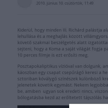
2010. június 10. csütörtök, 11:49
Kiderül, hogy minden III. Richárd palástja a
lehullása és a meghajlás között villámgyor
követő szakmai beszélgetés alatt izgatottan
sejteni, hogy a Koma a saját világát fogja 
10 perces filmje is ezt erősíti meg.
Posztapokaliptikus vízióval van dolgunk, a
káoszban egy csapat csepűrágó keresi a hel
sztoriban kóválygó színészek különböző kre
jelenetek követik egymást. Nekem legjobban
be, amiben ugyan sok eredeti nincs, viszo
bólogatásba kezd az erőltetett tájszólás ha