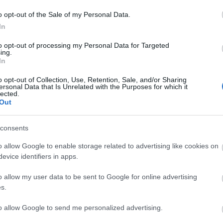
o opt-out of the Sale of my Personal Data.
In
to opt-out of processing my Personal Data for Targeted
ing.
In
o opt-out of Collection, Use, Retention, Sale, and/or Sharing
ersonal Data that Is Unrelated with the Purposes for which it
lected.
Out
consents
o allow Google to enable storage related to advertising like cookies on
evice identifiers in apps.
o allow my user data to be sent to Google for online advertising
s.
elképesztő módon ontja magából a színdarabokat,
to allow Google to send me personalized advertising.
ja a bélyegét a végtermékekre, így elég konfekcióí