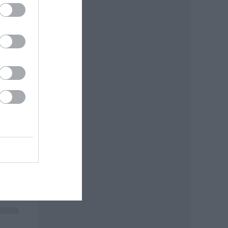
kodó
éka