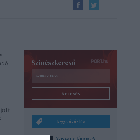
s
Színészkereső
adó
a
Keresés
jött
s
Jegyvásárlás
Vaszary János: A