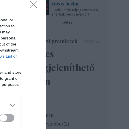
vörös bestia
Pikali Gerda talpig vörösben,
a férfiak pedig nyakig a
pácban - az Újszínházban!
sonal or
hirdetés
ection to
ou may
 personal
Színházi premierek
out of the
Nincs
 downstream
B’s List of
megjeleníthető
er and store
elem
to grant or
ed purposes
Archívum
2020 november
(
2
)