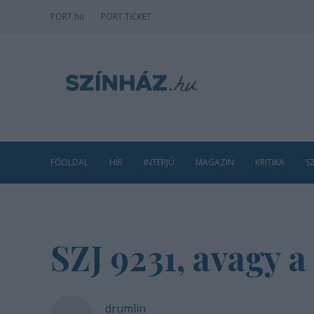
PORT
.hu
PORT TICKET
FŐOLDAL
HÍR
INTERJÚ
MAGAZIN
KRITIKA
S
SZJ 9231, avagy 
drumlin