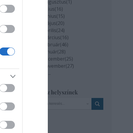
2020 augusztus
(
1
)
2020 július
(
16
)
2020 június
(
15
)
2020 május
(
20
)
2020 április
(
24
)
2020 március
(
16
)
2020 február
(
46
)
2020 január
(
28
)
2019 december
(
25
)
2019 november
(
27
)
Tovább
...
Szinház helyszínek
zűek