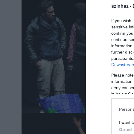
szinhaz -
If you wish 
sensitive in
confirm you
continue se
information 
further disc
participants
Downstream 
Please note
information 
deny consent
in below Go
Persona
I want t
Opted 