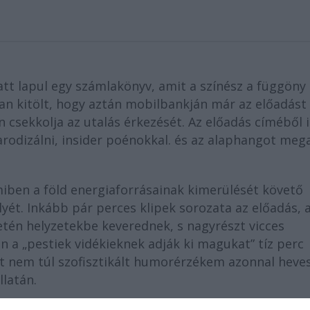
latt lapul egy számlakönyv, amit a színész a függöny
san kitölt, hogy aztán mobilbankján már az előadást
 csekkolja az utalás érkezését. Az előadás címéből i
parodizálni, insider poénokkal. és az alaphangot meg
miben a föld energiaforrásainak kimerülését követő
yét. Inkább pár perces klipek sorozata az előadás, 
tén helyzetekbe keverednek, s nagyrészt vicces
 a „pestiek vidékieknek adják ki magukat” tíz perc 
nt nem túl szofisztikált humorérzékem azonnal heve
llatán.