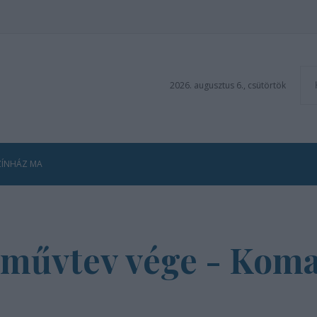
2026. augusztus 6., csütörtök
ZÍNHÁZ MA
a művtev vége - Kom