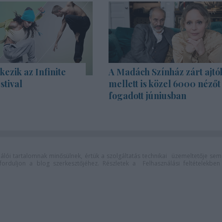
kezik az Infinite
A Madách Színház zárt ajtó
stival
mellett is közel 6000 nézőt
fogadott júniusban
lói tartalomnak minősülnek, értük a
szolgáltatás technikai
üzemeltetője sem
n forduljon a blog szerkesztőjéhez. Részletek a
Felhasználási feltételekben