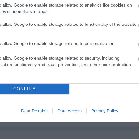
 jön le, hogy ujjgyakorlattal van dolgunk, s nagyobb
o allow Google to enable storage related to analytics like cookies on
. Azért az 1 óra 40 perces program könnyed és
evice identifiers in apps.
 is leköti a figyelmet, bár számomra azért voltak
o allow Google to enable storage related to functionality of the website
kadásában bejátszhatott a 35 fokos teremben ural
ól teljesít, legjobban Vékes Csaba és Jaskó Bálint ját
vid jelenéseiben - az előadás felvezetéseként leadott
o allow Google to enable storage related to personalization.
sorolása.
o allow Google to enable storage related to security, including
cation functionality and fraud prevention, and other user protection.
CONFIRM
Data Deletion
Data Access
Privacy Policy