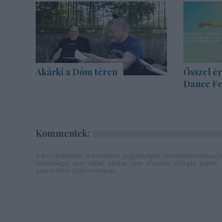
Akárki a Dóm téren
Ősszel ér
Dance Fe
Kommentek:
A hozzászólások a
vonatkozó jogszabályok
értelmében felhaszná
felelősséget nem vállal, azokat nem ellenőrzi. Kifogás eseté
adatvédelmi tájékoztatóban
.