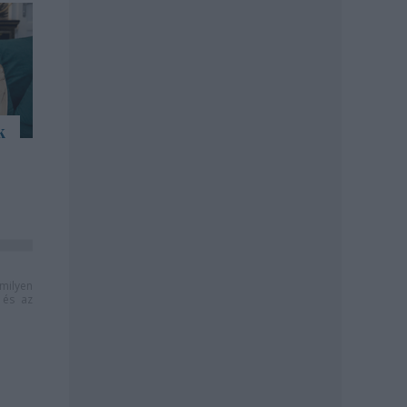
k
milyen
és az