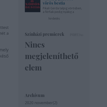
vörös bestia
Pikali Gerda talpig vörösben,
a férfiak pedig nyakig a
pácban - az Újszínházban!
hirdetés
ttest
mét a
Színházi premierek
Nincs
mely
megjeleníthető
késő
elem
Archívum
2020 november
(
2
)