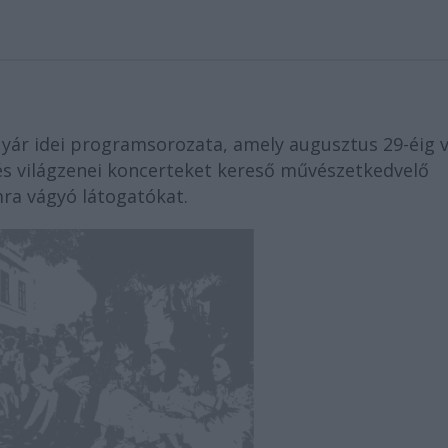
Nyár idei programsorozata, amely augusztus 29-éig v
 és világzenei koncerteket kereső művészetkedvelő
ra vágyó látogatókat.