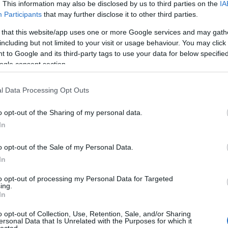
. This information may also be disclosed by us to third parties on the
IA
épőjegy: 2500 Ft
Participants
that may further disclose it to other third parties.
n. Tagjai fiatal, nemzetközi elismerést kivívott, tehet
 that this website/app uses one or more Google services and may gath
including but not limited to your visit or usage behaviour. You may click 
o Mattioli. A társulat merőben új zenei nyelvezetet alakítot
 to Google and its third-party tags to use your data for below specifi
 egységes történetté fűzött igényes válogatás a legnépsz
ogle consent section.
arabjait a társulat egyedi felfogású rendezésben, a Fellini f
atlan díszletezéssel, igényes élőzenei előadásban kíná
l Data Processing Opt Outs
 a humor, mely az eredeti opera buffa részletek poénjai
a különböző darabok egymásra reflektálnak. A kitűnő szí
o opt-out of the Sharing of my personal data.
ást gyakorolnak az opera világában nem járatos nézőkre 
In
zöveg, hanem a játék meséli. Az Amarcord Társulat kivívta m
rtté tette művészetüket Olaszországban és világszerte
o opt-out of the Sale of my Personal Data.
többek között az Operaházban és a Művészetek Palotájában.
In
to opt-out of processing my Personal Data for Targeted
ing.
In
o opt-out of Collection, Use, Retention, Sale, and/or Sharing
ersonal Data that Is Unrelated with the Purposes for which it
lected.