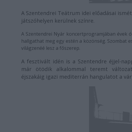
A Szentendrei Teátrum idei előadásai ismé
játszóhelyen kerülnek színre.
A Szentendrei Nyár koncertprogramjában évek óta 
hallgathat meg egy estén a közönség. Szombat e
világzenéé lesz a főszerep.
A fesztivált idén is a Szentendre éjjel-n
már ötödik alkalommal teremt változat
éjszakáig igazi mediterrán hangulatot a vá