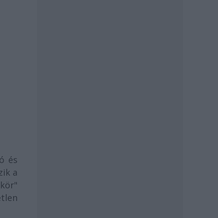
tó és
zik a
gkör"
etlen