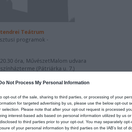
tendrei Teátrum
sztusi programok -
 20.30 óra, MűvészetMalom udvara
színházterme (Pátriárka u. 7.)
FILLÉRES OPERA
Do Not Process My Personal Information
arcord (Modena) előadása
Előadják:
to opt-out of the sale, sharing to third parties, or processing of your per
 Zanasi
- színművész
formation for targeted advertising by us, please use the below opt-out s
iano Barbolini
- tenor
r selection. Please note that after your opt-out request is processed y
an Llukaci
- hegedű
eing interest-based ads based on personal information utilized by us or
Biancucci
- zongora
disclosed to third parties prior to your opt-out. You may separately opt-
losure of your personal information by third parties on the IAB’s list of
 bariton, fisarmonica, rendező