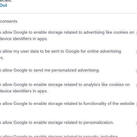
Out
consents
o allow Google to enable storage related to advertising like cookies on
evice identifiers in apps.
o allow my user data to be sent to Google for online advertising
s.
to allow Google to send me personalized advertising.
zerelmi bájitalával kezdődik, melyben egy ravasz keresked
 amely minden betegséget meggyógyít és minden vágyat, kíván
o allow Google to enable storage related to analytics like cookies on
magának megkaparintani ezt a csodaszert, amitől szépek, o
evice identifiers in apps.
gjobb énjüket, elnyerve a közönség tetszését. Kérdés, ho
o allow Google to enable storage related to functionality of the website
ábbá fiataloknak, gyerekeknek, akiket közelebb hoz
o allow Google to enable storage related to personalization.
 tanulsága, hogy az opera nem feltétlenül „komoly"
o allow Google to enable storage related to security, including