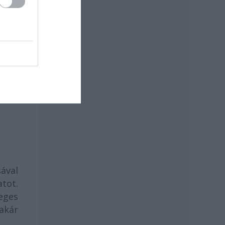
ával
atot.
eges
akár