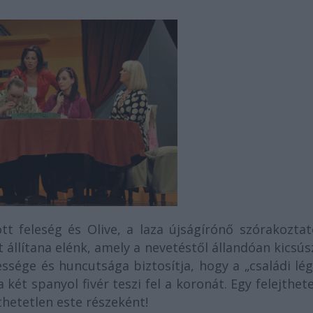
ott feleség és Olive, a laza újságírónő szórakozta
állítana elénk, amely a nevetéstől állandóan kicsús
ssége és huncutsága biztosítja, hogy a „családi lé
ét spanyol fivér teszi fel a koronát. Egy felejthet
jthetetlen este részeként!