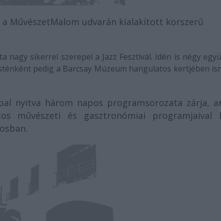
t a MűvészetMalom udvarán kialakított korszerű
nagy sikerrel szerepel a Jazz Fesztivál. Idén is négy együ
sténként pedig a Barcsay Múzeum hangulatos kertjében is
appal nyitva három napos programsorozata zárja, a
os művészeti és gasztronómiai programjaival 
rosban.