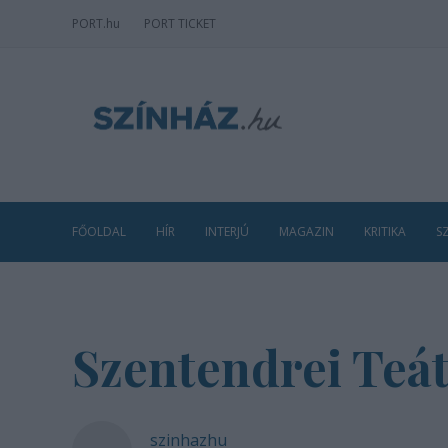
PORT
.hu
PORT TICKET
FŐOLDAL
HÍR
INTERJÚ
MAGAZIN
KRITIKA
S
Szentendrei Teá
szinhazhu