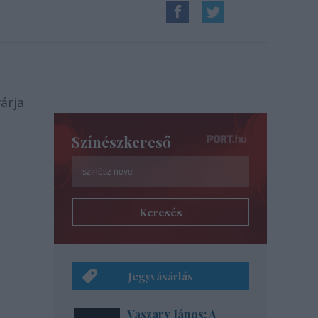
árja
Színészkereső
Keresés
Jegyvásárlás
Vaszary János: A