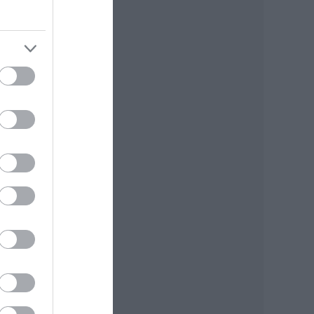
ő azt
ságot
kosak
gy ki
hat