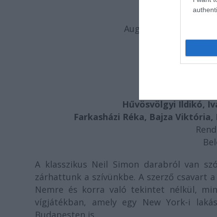
authenti
Augusztus 7. szombat
(Esőnap:
NEIL SI
- Víg
A Szágu
Hűvösvölgyi Ildikó, Iv
Farkasházi Réka, Bajza Viktória,
Rend
Bel
A klasszikus Neil Simon darabról van sz
zárhattunk a szívünkbe. A szerző csavart a
Nemre és korra való tekintet nélkül, m
vígjátékban, amely egy New York-i laká
Budapesten is.