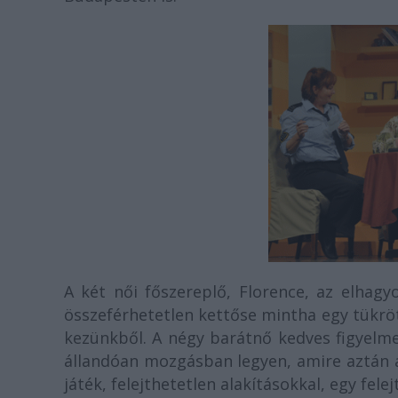
A két női főszereplő, Florence, az elhagy
összeférhetetlen kettőse mintha egy tükröt 
kezünkből. A négy barátnő kedves figyelme
állandóan mozgásban legyen, amire aztán a k
játék, felejthetetlen alakításokkal, egy fele