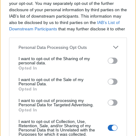
your opt-out. You may separately opt-out of the further
Várjuk tehát a jelentkezőket: Bérczes László, Nánay
disclosure of your personal information by third parties on the
István és Tompa Andrea, a Műhely vezetői.
IAB’s list of downstream participants. This information may
also be disclosed by us to third parties on the
IAB’s List of
Downstream Participants
that may further disclose it to other
third parties.
Please note that this website/app uses one or more Google
Personal Data Processing Opt Outs
Beküldendő: egy vagy több színházi kritika-esszé
services and may gather and store information including but
(5-10.000 leütés);
not limited to your visit or usage behaviour. You may click to
I want to opt-out of the Sharing of my
personal data.
Cím: „Hajónapló Műhely 8." - noe@barka.hu
grant or deny consent to Google and its third-party tags to
Opted In
vagy: 1476 Budapest Pf. 254;
use your data for below specified purposes in below Google
Határidő: 2010. október 1.
consent section.
I want to opt-out of the Sale of my
Personal Data.
Opted In
I want to opt-out of processing my
Personal Data for Targeted Advertising.
Opted In
I want to opt-out of Collection, Use,
Retention, Sale, and/or Sharing of my
Personal Data that Is Unrelated with the
Purposes for which it was collected.