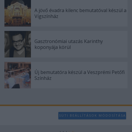
A jövő évadra kilenc bemutatóval készül a
Vígszínház
Gasztronómiai utazás Karinthy
koponyája körül
Új bemutatóra készül a Veszprémi Petőfi
Színház
SÜTI BEÁLLÍTÁSOK MÓDOSÍTÁSA