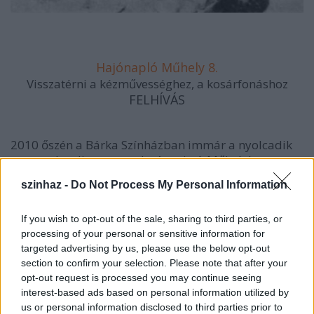
Hajónapló Műhely 8.
Visszatérni a kézművességhez, a kosárfonáshoz
FELHÍVÁS
2010 őszén a Bárka Színházban immár a nyolcadik
csoport kezdi meg tanulmányait. A Műhelyben
színikritikus- és dramaturg-jelölteket, színházról
szinhaz -
Do Not Process My Personal Information
felelősen gondolkodó személyiségeket szeretnénk
képezni. A Műhely (legalább) egy szempontból
If you wish to opt-out of the sale, sharing to third parties, or
alapvetően különbözik a létező újságíró-stúdióktól:
processing of your personal or sensitive information for
a 18-30 év közötti pályázók sikeres felvételi esetén
targeted advertising by us, please use the below opt-out
ingyen vehetnek részt a kétéves tanfolyamon. A
section to confirm your selection. Please note that after your
hallgatók különböző műfajokat tanulnak a
opt-out request is processed you may continue seeing
színikritikától a portréig, az interjútól a rövid
interest-based ads based on personal information utilized by
szinopszisírásig.
us or personal information disclosed to third parties prior to