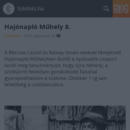
Színház.hu
Hajónapló Műhely 8.
szinhazhu
•
2010. augusztus 30.
A Bérczes László és Nánay István nevével fémjelzett
Hajónapló Műhelyben ősztől a nyolcadik csoport
kezdi meg tanulmányait, hogy újra néhány, a
színházról felelősen gondolkodó fiatallal
gyarapodhasson a szakma. Október 1-ig van
lehetőség a csatlakozásra.