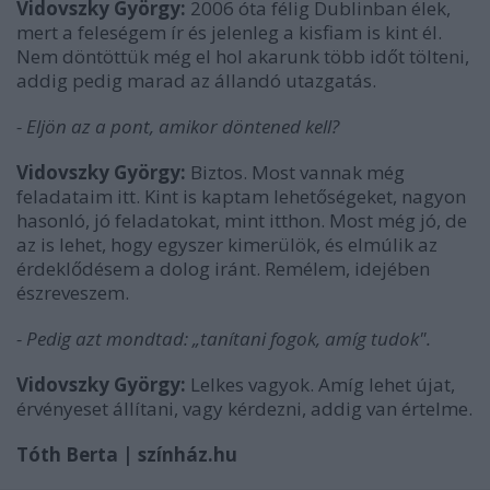
Vidovszky György:
2006 óta félig Dublinban élek,
mert a feleségem ír és jelenleg a kisfiam is kint él.
Nem döntöttük még el hol akarunk több időt tölteni,
addig pedig marad az állandó utazgatás.
- Eljön az a pont, amikor döntened kell?
Vidovszky György:
Biztos. Most vannak még
feladataim itt. Kint is kaptam lehetőségeket, nagyon
hasonló, jó feladatokat, mint itthon. Most még jó, de
az is lehet, hogy egyszer kimerülök, és elmúlik az
érdeklődésem a dolog iránt. Remélem, idejében
észreveszem.
- Pedig azt mondtad: „tanítani fogok, amíg tudok".
Vidovszky György:
Lelkes vagyok. Amíg lehet újat,
érvényeset állítani, vagy kérdezni, addig van értelme.
Tóth Berta | színház.hu