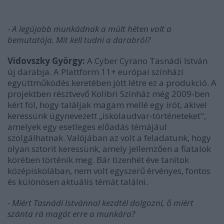
- A legújabb munkádnak a múlt héten volt a
bemutatója. Mit kell tudni a darabról?
Vidovszky György:
A Cyber Cyrano Tasnádi István
új darabja. A Plattform 11+ európai színházi
együttműködés keretében jött létre ez a produkció. A
projektben résztvevő Kolibri Színház még 2009-ben
kért föl, hogy találjak magam mellé egy írót, akivel
keressünk úgynevezett „iskolaudvar-történeteket",
amelyek egy esetleges előadás témájául
szolgálhatnak. Valójában az volt a feladatunk, hogy
olyan sztorit keressünk, amely jellemzően a fiatalok
körében történik meg. Bár tizenhét éve tanítok
középiskolában, nem volt egyszerű érvényes, fontos
és különösen aktuális témát találni.
- Miért Tasnádi Istvánnal kezdtél dolgozni, ő miért
szánta rá magát erre a munkára?