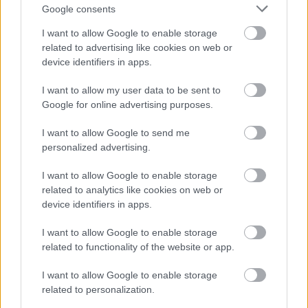
láthattam, ami tökéletesen megfelelt annak, amit
Google consents
Brook „halott színháznak" nevez. Egyetemista
koromban kezdtem beleszeretni a kaposvári és a
I want to allow Google to enable storage
katonás előadásokba, de a mai napig gyűlölöm azt a
related to advertising like cookies on web or
színházat, ami nem vesz tudomást a saját valódi
device identifiers in apps.
szerepéről, a körülöttünk lévő világ kihívásairól,
I want to allow my user data to be sent to
amelyik csak a maga eltartásából születik, és ami
Google for online advertising purposes.
álságos sémák, témák ismételgetésében teljesedik
ki. Amikor kőszínházban dolgozhatok, arra
I want to allow Google to send me
törekszem, hogy azt a korosztályt szólítsam meg,
personalized advertising.
amelyiknek ma alig készül előadás egyébként, és
mindezt úgy tegyem a kollégáimmal együtt, hogy
I want to allow Google to enable storage
közben halálosan komolyan vesszük őket. Nem
related to analytics like cookies on web or
kiszolgálunk, hanem provokálunk, nem alámegyünk,
device identifiers in apps.
hanem, amennyire csak lehet „fölemeljük a lécet".
I want to allow Google to enable storage
- Miért nem rendezel felnőtt előadást?
related to functionality of the website or app.
Vidovszky György:
Ezek az előadások felnőtteknek
I want to allow Google to enable storage
is szólnak: az
Iskola a határon
t vagy az
Istentelen
related to personalization.
ifjúság
ot mindenképpen ide sorolom. A tavasz