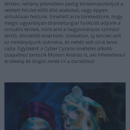
térben, néhány jelenetben pedig körbemaszkoljuk a
vetített felület előtt álló alakokat, vagy éppen
virtuálisan festünk. Emellett arra törekedtünk, hogy
mégis ugyanolyan dramaturgiai funkciót adjunk a
virtuális térnek, mint ami a hagyományos színházi
tértől, díszlettől elvárható. Szokatlan, új terület volt
ez mindnyájunk számára, és nehéz volt úrrá lenni
rajta. Egybként a Cyber Cyrano kivételes alkotó-
csapathoz tartozik Monori András is, aki hihetetlenül
érzékeny és dögös zenét írt a darabhoz!