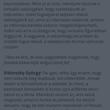
kapcsolatban. Mire jó az sms, mennyire hiszünk a
virtuális valóságban, hogy szelektálunk az
interneten, miért fogadjuk el teljesen létező
valóságként azt, amit az interneten találunk, amikor
az információértéke sokszor megkérdőjelezhető,
miért van arra szükségünk, hogy virtuális figurákban
higgyünk. A vágyaink, a sebzettségünk emberi és
öröktől fogva létező, a beteljesülés formái változtak
csupán.
- Félre ne érts, de nem szégyelltétek magatokat, hogy
fiatalok kálváriáját dolgozzátok fel?
Vidovszky György:
De igen, néha úgy érzem, hogy
nem voltunk elég óvatosak, körültekintőek. Annak
idején is felszakítottuk a sebeket, és most, a
bemutató környékén is biztos újra előtérbe kerül
náluk ez a téma. Másrészt viszont az, ami velük
megesett, annyira fontos és jellemző, ha tetszik
aktuális, hogy be kell mutatni másoknak is! Persze,