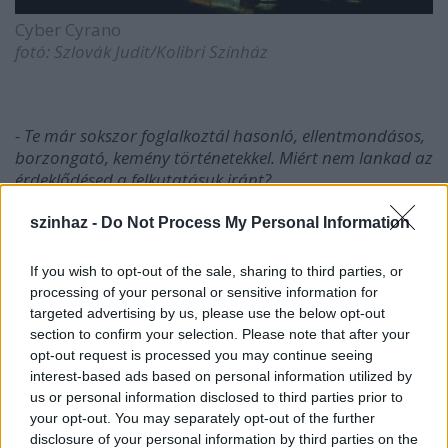
Cyber Cyrano
fotó: Szlovák Judit/Kolibri Színház
- Te már sokszor foglalkoztál hasonló, ellentmondásos,
borzongató, kemény történetekkel. Miért nem lankad az
érdeklődésed a felkutatásuk iránt?
Vidovszky György:
A bennem lévő hiányérzet miatt
szinhaz -
Do Not Process My Personal Information
érdekelnek az ehhez hasonló témák, emiatt is
tanítok. Az iskolának életreszóló élményeket és
If you wish to opt-out of the sale, sharing to third parties, or
irányokat kellene adnia és élnie kéne azzal az
processing of your personal or sensitive information for
inspiratív szellemi helyzettel, amibe kerülhet egy
targeted advertising by us, please use the below opt-out
középiskolás. Én a lelkem mélyéig dühös vagyok
section to confirm your selection. Please note that after your
arra a négy évre, amit eltöltöttem a gimnáziumban,
opt-out request is processed you may continue seeing
mert ott egyszerűen nem történt semmi. Ezért 25
interest-based ads based on personal information utilized by
évesen kezdtem rácsodálkozni a világra: a
us or personal information disclosed to third parties prior to
Vörösmarty drámatagozatára belépve értettem meg
your opt-out. You may separately opt-out of the further
igazából, hogy milyen hatalmas lehetőség rejlik a
disclosure of your personal information by third parties on the