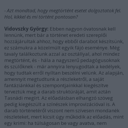
- Azt mondtad, hogy megtörtént esetet dolgoztatok fel.
Hol, kikkel és mi történt pontosan?
Vidovszky György:
Ebben nagyon óvatosnak kell
lennünk, mert bár a történet eredeti szereplői
hozzájárultak ahhoz, hogy ebből darabot készítsünk,
ez számukra a közelmúlt egyik fájó eseménye. Még
tavaly találkoztunk azzal az osztállyal, ahol mindez
megtörtént, és - hála a nagyszerű pedagógusoknak
és szülőknek - már annyira lenyugodtak a kedélyek,
hogy tudtak erről nyíltan beszélni velünk. Az alapján,
amennyit megtudtunk a részleketről, a saját
fantáziánkkal és szempontjainkkal kiegészítve
terveztük meg a darab struktúráját, amit aztán
Tasnádi megírt. Az előadásban elhangzó szöveg
pedig kiegészült a színészek improvizációval is. A
darab történetéről viszont nem szívesen mondanék
részleteket, mert kicsit úgy működik az előadás, mint
egy krimi: ha túlságosan be vagy avatva, nem