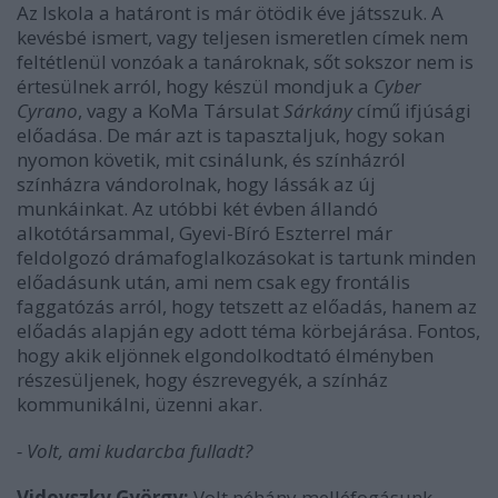
Az Iskola a határont is már ötödik éve játsszuk. A
kevésbé ismert, vagy teljesen ismeretlen címek nem
feltétlenül vonzóak a tanároknak, sőt sokszor nem is
értesülnek arról, hogy készül mondjuk a
Cyber
Cyrano
, vagy a KoMa Társulat
Sárkány
című ifjúsági
előadása. De már azt is tapasztaljuk, hogy sokan
nyomon követik, mit csinálunk, és színházról
színházra vándorolnak, hogy lássák az új
munkáinkat. Az utóbbi két évben állandó
alkotótársammal, Gyevi-Bíró Eszterrel már
feldolgozó drámafoglalkozásokat is tartunk minden
előadásunk után, ami nem csak egy frontális
faggatózás arról, hogy tetszett az előadás, hanem az
előadás alapján egy adott téma körbejárása. Fontos,
hogy akik eljönnek elgondolkodtató élményben
részesüljenek, hogy észrevegyék, a színház
kommunikálni, üzenni akar.
- Volt, ami kudarcba fulladt?
Vidovszky György:
Volt néhány melléfogásunk.