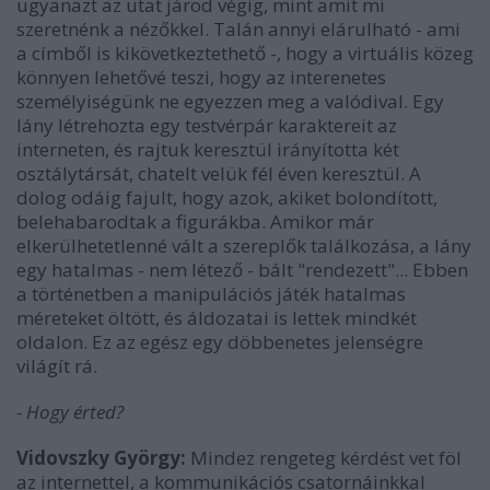
ugyanazt az utat járod végig, mint amit mi
szeretnénk a nézőkkel. Talán annyi elárulható - ami
a címből is kikövetkeztethető -, hogy a virtuális közeg
könnyen lehetővé teszi, hogy az interenetes
személyiségünk ne egyezzen meg a valódival. Egy
lány létrehozta egy testvérpár karaktereit az
interneten, és rajtuk keresztül irányította két
osztálytársát, chatelt velük fél éven keresztül. A
dolog odáig fajult, hogy azok, akiket bolondított,
belehabarodtak a figurákba. Amikor már
elkerülhetetlenné vált a szereplők találkozása, a lány
egy hatalmas - nem létező - bált "rendezett"... Ebben
a történetben a manipulációs játék hatalmas
méreteket öltött, és áldozatai is lettek mindkét
oldalon. Ez az egész egy döbbenetes jelenségre
világít rá.
- Hogy érted?
Vidovszky György:
Mindez rengeteg kérdést vet föl
az internettel, a kommunikációs csatornáinkkal