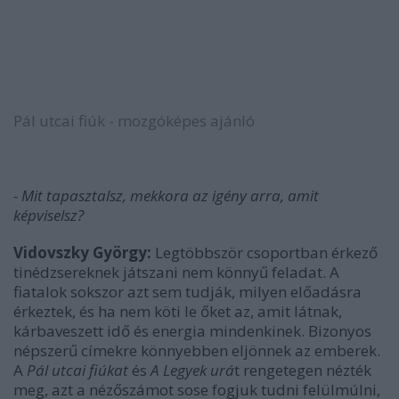
Pál utcai fiúk - mozgóképes ajánló
- Mit tapasztalsz, mekkora az igény arra, amit
képviselsz?
Vidovszky György:
Legtöbbször csoportban érkező
tinédzsereknek játszani nem könnyű feladat. A
fiatalok sokszor azt sem tudják, milyen előadásra
érkeztek, és ha nem köti le őket az, amit látnak,
kárbaveszett idő és energia mindenkinek. Bizonyos
népszerű címekre könnyebben eljönnek az emberek.
A
Pál utcai fiúkat
és
A Legyek urá
t rengetegen nézték
meg, azt a nézőszámot sose fogjuk tudni felülmúlni,