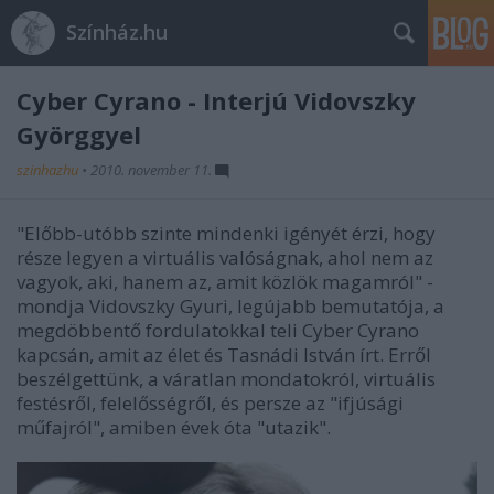
Színház.hu
Cyber Cyrano - Interjú Vidovszky
Györggyel
szinhazhu
•
2010. november 11.
"Előbb-utóbb szinte mindenki igényét érzi, hogy
része legyen a virtuális valóságnak, ahol nem az
vagyok, aki, hanem az, amit közlök magamról" -
mondja Vidovszky Gyuri, legújabb bemutatója, a
megdöbbentő fordulatokkal teli Cyber Cyrano
kapcsán, amit az élet és Tasnádi István írt. Erről
beszélgettünk, a váratlan mondatokról, virtuális
festésről, felelősségről, és persze az "ifjúsági
műfajról", amiben évek óta "utazik".