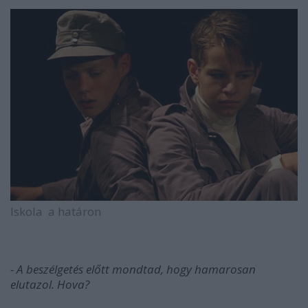
Iskola a határon
- A beszélgetés előtt mondtad, hogy hamarosan
elutazol. Hova?