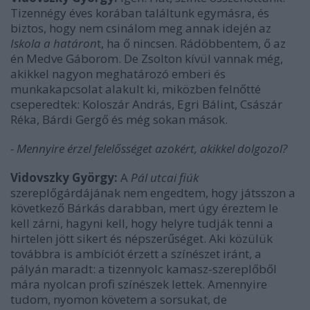
Tizennégy éves korában találtunk egymásra, és
biztos, hogy nem csinálom meg annak idején az
Iskola a határon
t, ha ő nincsen. Rádöbbentem, ő az
én Medve Gáborom. De Zsolton kívül vannak még,
akikkel nagyon meghatározó emberi és
munkakapcsolat alakult ki, miközben felnőtté
cseperedtek: Koloszár András, Egri Bálint, Császár
Réka, Bárdi Gergő és még sokan mások.
- Mennyire érzel felelősséget azokért, akikkel dolgozol?
Vidovszky György:
A
Pál utcai fiúk
szereplőgárdájának nem engedtem, hogy játsszon a
következő Bárkás darabban, mert úgy éreztem le
kell zárni, hagyni kell, hogy helyre tudják tenni a
hirtelen jött sikert és népszerűséget. Aki közülük
továbbra is ambíciót érzett a színészet iránt, a
pályán maradt: a tizennyolc kamasz-szereplőből
mára nyolcan profi színészek lettek. Amennyire
tudom, nyomon követem a sorsukat, de