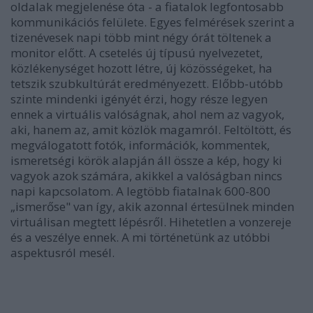
oldalak megjelenése óta - a fiatalok legfontosabb
kommunikációs felülete. Egyes felmérések szerint a
tizenévesek napi több mint négy órát töltenek a
monitor előtt. A csetelés új típusú nyelvezetet,
közlékenységet hozott létre, új közösségeket, ha
tetszik szubkultúrát eredményezett. Előbb-utóbb
szinte mindenki igényét érzi, hogy része legyen
ennek a virtuális valóságnak, ahol nem az vagyok,
aki, hanem az, amit közlök magamról. Feltöltött, és
megválogatott fotók, információk, kommentek,
ismeretségi körök alapján áll össze a kép, hogy ki
vagyok azok számára, akikkel a valóságban nincs
napi kapcsolatom. A legtöbb fiatalnak 600-800
„ismerőse" van így, akik azonnal értesülnek minden
virtuálisan megtett lépésről. Hihetetlen a vonzereje
és a veszélye ennek. A mi történetünk az utóbbi
aspektusról mesél.