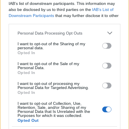
IAB’s list of downstream participants. This information may
tanításban, abban hogy élményt adjak és segítsek a
also be disclosed by us to third parties on the
IAB’s List of
felfedezésben, pedig nem akartam tanár lenni.
Downstream Participants
that may further disclose it to other
third parties.
- Hogy alakult mégis így?
Please note that this website/app uses one or more Google
Personal Data Processing Opt Outs
Vidovszky György:
Filmmel foglalkoztam, és már a
services and may gather and store information including but
kilencvenes évek közepén az volt a mániám, hogy a
not limited to your visit or usage behaviour. You may click to
I want to opt-out of the Sharing of my
középsikolákban médiát is kéne tanítani. Ez a
personal data.
grant or deny consent to Google and its third-party tags to
Opted In
tantárgy ugyanis akkor még nem létezett. A
use your data for below specified purposes in below Google
Vörösmarty Gimnáziumban lehetővé tették, hogy a
consent section.
I want to opt-out of the Sale of my
drámaórák terhére filmtörténetet tanítsak. Amikor
Personal Data.
pedig az egyik osztály hirtelen drámatanár nélkül
Opted In
maradt, Keresztúri József kollégám rámbökött: „te
I want to opt-out of processing my
csináld", és kezembe nyomott egy Gabnai-, illetve
Personal Data for Targeted Advertising.
egy Kaposi-könyvet. Ősszel már drámát tanítottam:
Opted In
az azóta már elhunyt Nagy Miklóssal együtt vittük
I want to opt-out of Collection, Use,
az osztályt. Egyébként nemcsak tanár nem akartam
Retention, Sale, and/or Sharing of my
lenni, hanem a színház is nagyon távol állt tőlem:
Personal Data that Is Unrelated with the
Purposes for which it was collected.
szörnyű színházi élményeim voltak középiskolás
Opted Out
koromban. Azt hiszem túl sok olyan előadást