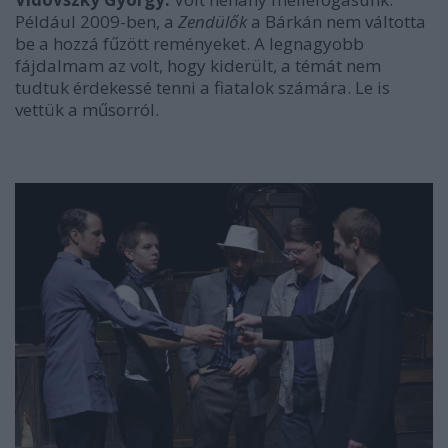
Például 2009-ben, a
Zendülők
a Bárkán nem váltotta
be a hozzá fűzött reményeket. A legnagyobb
fájdalmam az volt, hogy kiderült, a témát nem
tudtuk érdekessé tenni a fiatalok számára. Le is
vettük a műsorról.