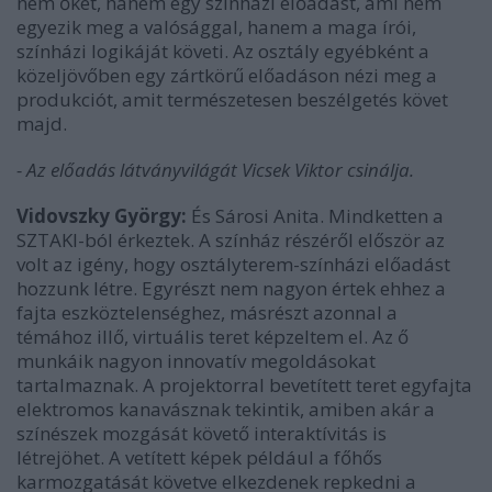
nem őket, hanem egy színházi előadást, ami nem
egyezik meg a valósággal, hanem a maga írói,
színházi logikáját követi. Az osztály egyébként a
közeljövőben egy zártkörű előadáson nézi meg a
produkciót, amit természetesen beszélgetés követ
majd.
- Az előadás látványvilágát Vicsek Viktor csinálja.
Vidovszky György:
És Sárosi Anita. Mindketten a
SZTAKI-ból érkeztek. A színház részéről először az
volt az igény, hogy osztályterem-színházi előadást
hozzunk létre. Egyrészt nem nagyon értek ehhez a
fajta eszköztelenséghez, másrészt azonnal a
témához illő, virtuális teret képzeltem el. Az ő
munkáik nagyon innovatív megoldásokat
tartalmaznak. A projektorral bevetített teret egyfajta
elektromos kanavásznak tekintik, amiben akár a
színészek mozgását követő interaktívitás is
létrejöhet. A vetített képek például a főhős
karmozgatását követve elkezdenek repkedni a