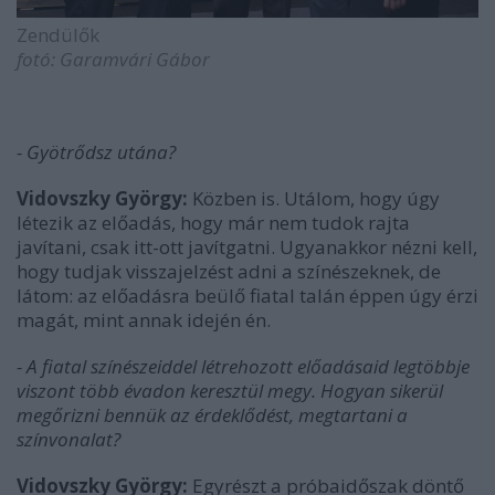
Zendülők
fotó: Garamvári Gábor
- Gyötrődsz utána?
Vidovszky György:
Közben is. Utálom, hogy úgy
létezik az előadás, hogy már nem tudok rajta
javítani, csak itt-ott javítgatni. Ugyanakkor nézni kell,
hogy tudjak visszajelzést adni a színészeknek, de
látom: az előadásra beülő fiatal talán éppen úgy érzi
magát, mint annak idején én.
- A fiatal színészeiddel létrehozott előadásaid legtöbbje
viszont több évadon keresztül megy. Hogyan sikerül
megőrizni bennük az érdeklődést, megtartani a
színvonalat?
Vidovszky György:
Egyrészt a próbaidőszak döntő