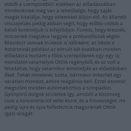
ebből a szempontból: ezekben az előadásokban
mindenkinek meg van a lehetősége, hogy saját
magát kitalálja, hogy ötletekkel álljon elő. Az állandó
visszajelzés pedig abban segít, hogy előbb-utóbb a
belső kontrolljuk is kifejlődjön. Fontos, hogy érezzék,
nincsenek magukra hagyva a próbaidőszak végén.
Másrészt vannak trükkök is időnként: az
Iskola a
határon
nál például az elmúlt két évadban minden
előadásra hoztam a főbb szereplőknek egy-egy új
mondatot valamelyik Ottlik regényből, és az volt a
feladatuk, hogy valamikor elmondják az előadásban
őket. Tehát mindenki tudta, bármikor érkezhet egy
váratlan mondat, amire reagálnia kell. Ezzel azonnal
megszűnt minden automatizmus a színpadon.
Gyönyörű dolgok születtek így, amiből a közönség
csak a koncentrációt vette észre, és a frissességet, mi
pedig újra és újra felfedeztük magunknak Ottlik
igazi világát.