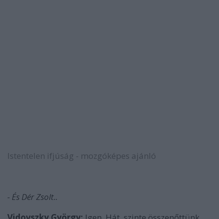
Istentelen ifjúság
- mozgóképes ajánló
- És Dér Zsolt..
Vidovszky György:
Igen. Hát, szinte összenőttünk.