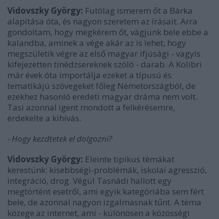
Vidovszky György:
Futólag ismerem őt a Bárka
alapítása óta, és nagyon szeretem az írásait. Arra
gondoltam, hogy megkérem őt, vágjunk bele ebbe a
kalandba, aminek a vége akár az is lehet, hogy
megszületik végre az első magyar ifjúsági - vagyis
kifejezetten tinédzsereknek szóló - darab. A Kolibri
már évek óta importálja ezeket a típusú és
tematikájú szövegeket főleg Németországból, de
ezekhez hasonló eredeti magyar dráma nem volt.
Tasi azonnal igent mondott a felkérésemre,
érdekelte a kihívás.
- Hogy kezdtetek el dolgozni?
Vidovszky György:
Eleinte tipikus témákat
kerestünk: kisebbségi-problémák, iskolai agresszió,
integráció, drog. Végül Tasnádi hallott egy
megtörtént esetről, ami egyik kategóriába sem fért
bele, de azonnal nagyon izgalmasnak tűnt. A téma
közege az internet, ami - különösen a közösségi