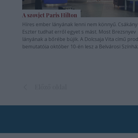
A szovjet Paris Hilton
Híres ember lányának lenni nem könnyű. Csákány
Eszter tudhat erről egyet s mást. Most Brezsnyev
lányának a bőrébe bújik. A Dolcsaja Vita című pro
bemutatója október 10-én lesz a Belvárosi Színhá
Az előadást, mely alkotói összmunka volt, Ardai Pe
hollandiai Space Színház alapítója…
Előző oldal