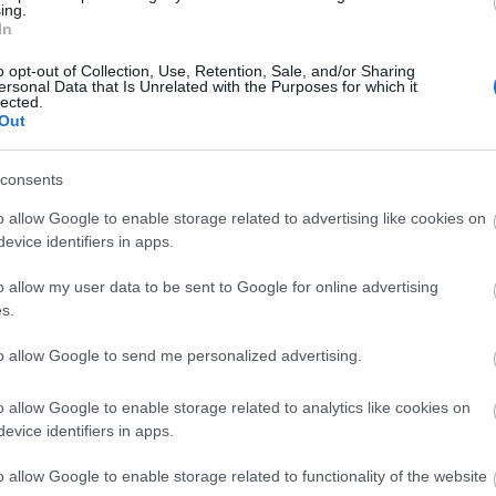
ing.
ad
bemutató a Budapesti Őszi Fesztivál programjának
In
és
része.
o opt-out of Collection, Use, Retention, Sale, and/or Sharing
ersonal Data that Is Unrelated with the Purposes for which it
lected.
Out
consents
o allow Google to enable storage related to advertising like cookies on
evice identifiers in apps.
o allow my user data to be sent to Google for online advertising
T@rtuffe.hu
s.
Egy klasszikus darab újraértelmezése a technikai
to allow Google to send me personalized advertising.
hatalom tükrében. Tartuffe 1400 kilométerről,
házi
Párizsból (Mai Manó Ház) az Internet segítségével
o allow Google to enable storage related to analytics like cookies on
Plugor
manipulálja a Budapesten (RS9 Színház) élő Orgont
evice identifiers in apps.
ztúri
családját.
o allow Google to enable storage related to functionality of the website