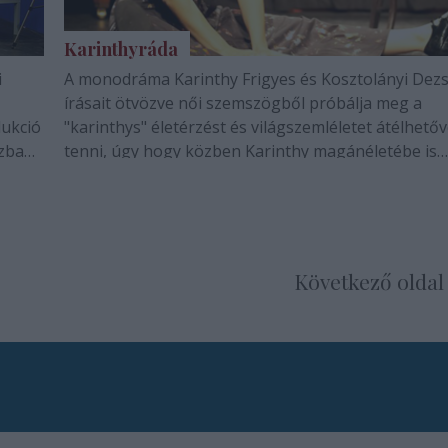
Karinthyráda
i
A monodráma Karinthy Frigyes és Kosztolányi Dez
írásait ötvözve női szemszögből próbálja meg a
dukció
"karinthys" életérzést és világszemléletet átélhető
zban.
tenni, úgy hogy közben Karinthy magánéletébe is
tra, a
bepillantást nyerhetünk.
Következő oldal