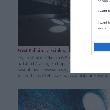
or app.
I want t
I want t
authenti
West Balkán - a színház
Legkorábbi emlékem a WB-ről: nagy nehezen kiju
az isten háta mögé a Kopaszi-gátra, majd pár óráv
később nem kevéssé részegen bérriksázunk vissz
Gellért térre. Azóta csak nagyvonalakban követte
város különböző pontjaink újra és újra reinkarná
szórakozóhely sztoriját, amikor azonban…