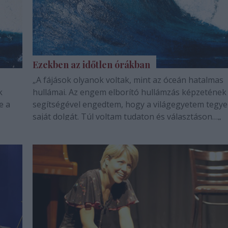
Ezekben az időtlen órákban
„A fájások olyanok voltak, mint az óceán hatalmas
k
hullámai. Az engem elborító hullámzás képzetének
e a
segítségével engedtem, hogy a világegyetem tegye
saját dolgát. Túl voltam tudaton és választáson…„