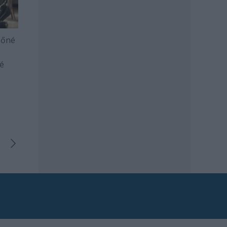
sőné
vé