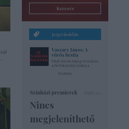
Keresés
Jegyvásárlás
Vaszary János: A
sal
vörös bestia
Pikali Gerda talpig vörösben,
a férfiak pedig nyakig a
pácban - az Újszínházban!
hirdetés
Színházi premierek
Nincs
megjeleníthető