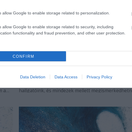
o allow Google to enable storage related to personalization.
o allow Google to enable storage related to security, including
cation functionality and fraud prevention, and other user protection.
CONFIRM
Szépírói mesterkurzus
tunk
A Magyar Író Akadémia nem hagyományos egyet
al
képzést indít. A Szépíró mesterkurzuson mesterség
Data Deletion
Data Access
Privacy Policy
a a
tudást, írói technikákat és módszereket sajátíthatn
m a
hallgatóink, és mindezek mellett megismerkedhetn
lódó
kortárs irodalom nagyjainak életpályájával, írói
műhelytitkaival.