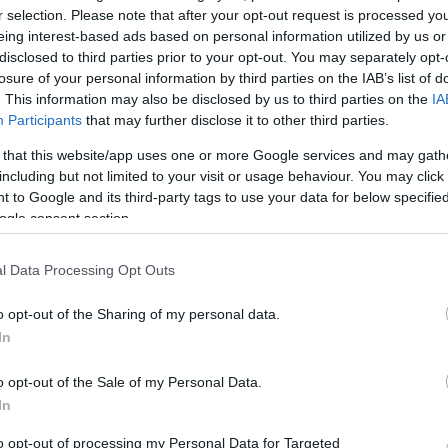
r selection. Please note that after your opt-out request is processed y
Az első magyarországi Moholy-Nagy performance
eing interest-based ads based on personal information utilized by us or
10-e
debütált szerdán a Millenárison. A negatív VARIETÉ
disclosed to third parties prior to your opt-out. You may separately opt-
álra
című sziluett előadás Fény lények, lebilincselő szilue
losure of your personal information by third parties on the IAB’s list of
y
játék, testek ritmusos, egymásba oldódó hömpölyg
. This information may also be disclosed by us to third parties on the
IA
 vagy
Hétköznapi torz tükreink, sebesség és külvárosi k
Participants
that may further disclose it to other third parties.
ópa…
- „élő fényképek"-ből komponált…
 that this website/app uses one or more Google services and may gath
including but not limited to your visit or usage behaviour. You may click 
 to Google and its third-party tags to use your data for below specifi
ogle consent section.
l Data Processing Opt Outs
o opt-out of the Sharing of my personal data.
In
Dobozok és skatulyák
o opt-out of the Sale of my Personal Data.
Bozsik Yvette ismét gyerekelőadásra készül: ezútta
In
Szepes Mária klasszikus figuráját, Pöttyös Pannit ke
zatos,
életre a Thália Színház Arizona Stúdiójában. A
to opt-out of processing my Personal Data for Targeted