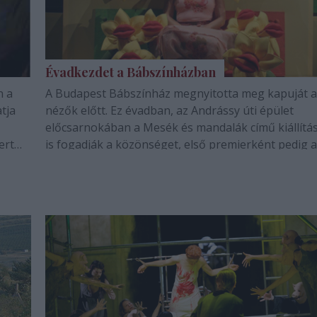
Évadkezdet a Bábszínházban
n a
A Budapest Bábszínház megnyitotta meg kapuját a
tja
nézők előtt. Ez évadban, az Andrássy úti épület
előcsarnokában a Mesék és mandalák című kiállítás
ert
is fogadják a közönséget, első premierként pedig a
s
Csipkerózsika kerül műsorra.