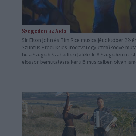
Szegeden az Aida
Sir Elton John és Tim Rice musicaljét október 22-é
Szuntus Produkciós Irodával együttműködve muta
be a Szegedi Szabadtéri Játékok. A Szegeden most
először bemutatásra kerülő musicalben olyan ism
művészek lépnek fel, mint Oláh Ibolya vagy Xantu
Barbara.