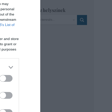
ou may
 personal
Szinház helyszínek
out of the
tt-
 downstream
ése.
B’s List of
utyák
er and store
to grant or
ed purposes
l
lti