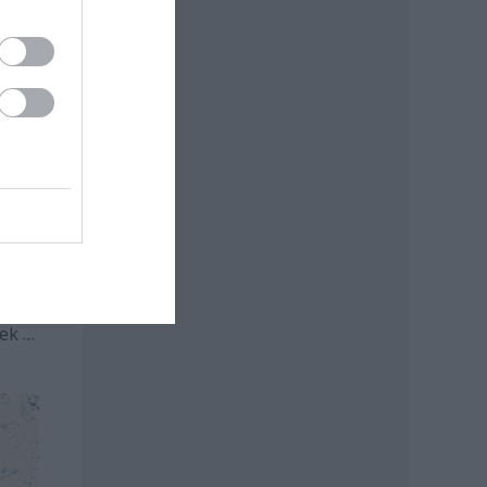
emi
beli
ak el
ek a