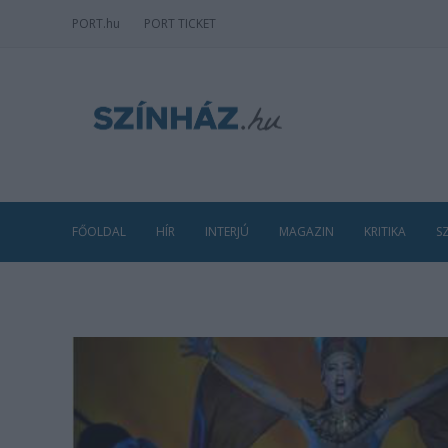
PORT
.hu
PORT TICKET
FŐOLDAL
HÍR
INTERJÚ
MAGAZIN
KRITIKA
S