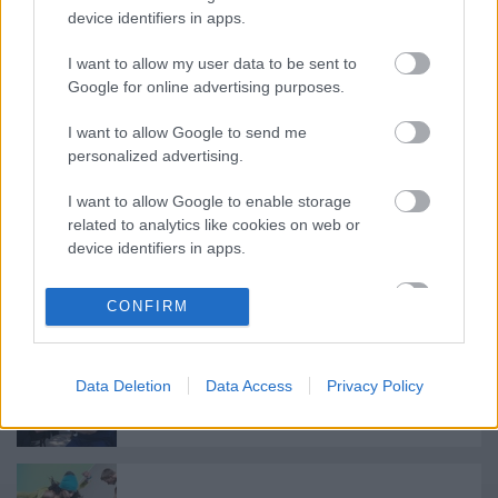
Forrás:
ITI Magyar Központ
device identifiers in apps.
I want to allow my user data to be sent to
Google for online advertising purposes.
I want to allow Google to send me
personalized advertising.
Ajánlott bejegyzések:
I want to allow Google to enable storage
related to analytics like cookies on web or
device identifiers in apps.
Nagy sikerrel zárult a Veszprémi Petőfi
Színház érzékenyítő fesztiválja
I want to allow Google to enable storage
CONFIRM
related to functionality of the website or app.
I want to allow Google to enable storage
Data Deletion
Data Access
Privacy Policy
related to personalization.
Akárki a Dóm téren
I want to allow Google to enable storage
related to security, including authentication
functionality and fraud prevention, and other