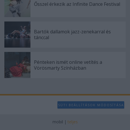
user protection.
Ősszel érkezik az Infinite Dance Festival
Bartók dallamok jazz-zenekarral és
tánccal
Pénteken ismét online vetítés a
Vörösmarty Színházban
SÜTI BEÁLLÍTÁSOK MÓDOSÍTÁSA
mobil
|
teljes