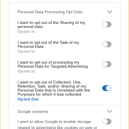
third parties.
Please note that this website/app uses one or more Google
Personal Data Processing Opt Outs
services and may gather and store information including but
not limited to your visit or usage behaviour. You may click to
I want to opt-out of the Sharing of my
personal data.
grant or deny consent to Google and its third-party tags to
Opted In
use your data for below specified purposes in below Google
Az MC 93 -Bobigny a nagy portugál drámaírónak,
consent section.
I want to opt-out of the Sale of my
Antonio Lobo Antunes
drámáit mutatja be
Personal Data.
Georges Lavaudant
rendezésében,
Botho Strauss:
Opted In
Ithaque
című darabját pedig
Jean-Louis Martinelli
I want to opt-out of processing my
állítja színpadra. Különleges előadásnak ígérkezik
Personal Data for Targeted Advertising.
Koltes: La Nuit juste avant les forêt
című darabja,
Opted In
amely
Patrice Chéreau
rendezésében lesz látható a
I want to opt-out of Collection, Use,
Louvre-ban található Atelier színpadon 2011.
Retention, Sale, and/or Sharing of my
novemberében.
Personal Data that Is Unrelated with the
Purposes for which it was collected.
Clermont-Ferrand-ban januárban mutatják be
Opted Out
Krzysztof Warlikowski
rendezésében
La Fin
című
előadást, amelynek szövegét többek között Koltès,
Google consents
Kafka és Coetzee műveiből állította össze a rendező.
A produkciót később az Odeonban is műsorra tűzik
I want to allow Google to enable storage
februárban.
related to advertising like cookies on web or