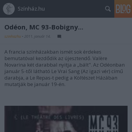
Színház.hu
Odéon, MC 93-Bobigny...
szinhazhu
•
2011. január 14.
A francia színházakban ismét sok érdekes
bemutatóval kezdődik az újesztendő. Valère
Novarina két darabbal nyitja a „bált". Az Odéonban
január 5-től látható Le Vrai Sang (Az igazi vér) című
darabja, a Le Repas-t pedig a Költészet Házában
mutatják be január 19-én.