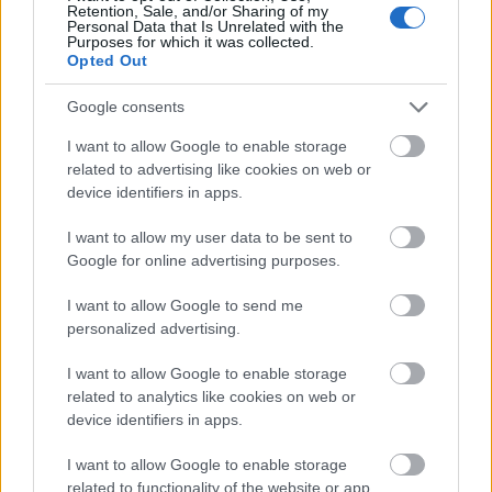
Retention, Sale, and/or Sharing of my
Personal Data that Is Unrelated with the
Purposes for which it was collected.
Opted Out
Google consents
I want to allow Google to enable storage
related to advertising like cookies on web or
device identifiers in apps.
A K.V. Társulat
I want to allow my user data to be sent to
Google for online advertising purposes.
A társulat honlapján olvasható, mit rejt a K.V.
rövidítés: " Közös Vélemény....vagy Külön
I want to allow Google to send me
Vélemény....de néha gondolhatunk egy csésze forró
personalized advertising.
és gőzölgő kávéra is."
I want to allow Google to enable storage
A K.V. Társulat 2006-ban jött létre, alapítói és
related to analytics like cookies on web or
vezetői: Száger Zsuzsanna és Urbanovits Krisztina.
device identifiers in apps.
Mindketten hosszú éveken át voltak a kaposvári
színház színésznői, mindaz, amit ott tanultak,
I want to allow Google to enable storage
tapasztaltak egész további pályájukat
related to functionality of the website or app.