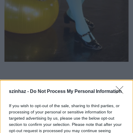
K.V. Társulat
Ünnepeink
szinhaz -
Do Not Process My Personal Information
performansz
Szöveg:
Juhász Kristóf és a társulat
If you wish to opt-out of the sale, sharing to third parties, or
processing of your personal or sensitive information for
Szereplők:
targeted advertising by us, please use the below opt-out
Bartsch Kata, Juhász Kristóf, Dióssy Gábor,
section to confirm your selection. Please note that after your
Markó Róbert, Stefanovics Angéla, Száger
opt-out request is processed you may continue seeing