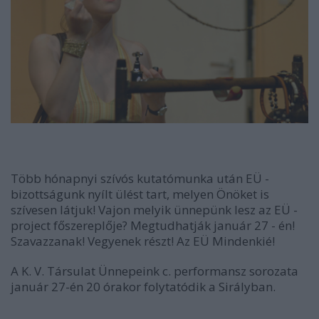
Több hónapnyi szívós kutatómunka után EÜ -
bizottságunk nyílt ülést tart, melyen Önöket is
szívesen látjuk! Vajon melyik ünnepünk lesz az EÜ -
project főszereplője? Megtudhatják január 27 - én!
Szavazzanak! Vegyenek részt! Az EÜ Mindenkié!
A K. V. Társulat Ünnepeink c. performansz sorozata
január 27-én 20 órakor folytatódik a Sirályban.