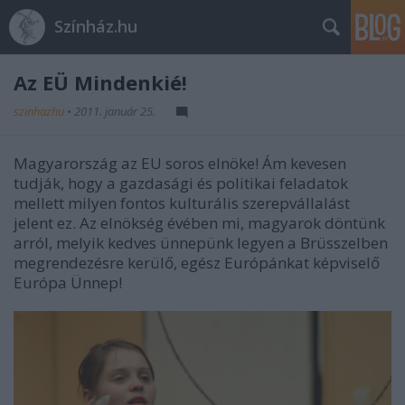
Színház.hu
Az EÜ Mindenkié!
szinhazhu
•
2011. január 25.
Magyarország az EU soros elnöke! Ám kevesen
tudják, hogy a gazdasági és politikai feladatok
mellett milyen fontos kulturális szerepvállalást
jelent ez. Az elnökség évében mi, magyarok döntünk
arról, melyik kedves ünnepünk legyen a Brüsszelben
megrendezésre kerülő, egész Európánkat képviselő
Európa Ünnep!