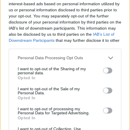
Zsuzsanna, Urbanovits Krisztina
interest-based ads based on personal information utilized by
us or personal information disclosed to third parties prior to
your opt-out. You may separately opt-out of the further
disclosure of your personal information by third parties on the
Bemutató: 2011. január 27. 20.00
IAB’s list of downstream participants. This information may
Helyszín:
Sirály
(1061 Budapest, Király u. 50.)
also be disclosed by us to third parties on the
IAB’s List of
JEGYRENDELÉS>>>
Downstream Participants
that may further disclose it to other
third parties.
Please note that this website/app uses one or more Google
Personal Data Processing Opt Outs
services and may gather and store information including but
not limited to your visit or usage behaviour. You may click to
I want to opt-out of the Sharing of my
personal data.
grant or deny consent to Google and its third-party tags to
Opted In
use your data for below specified purposes in below Google
consent section.
I want to opt-out of the Sale of my
Personal Data.
Opted In
I want to opt-out of processing my
Personal Data for Targeted Advertising.
Opted In
I want to opt-out of Collection, Use,