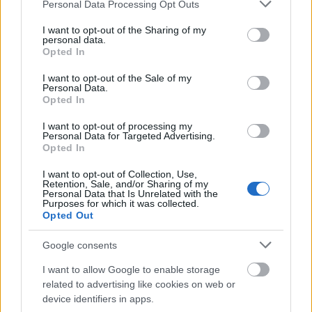
Please note that this website/app uses one or more Google
Personal Data Processing Opt Outs
próbaidőszak?
services and may gather and store information including but
not limited to your visit or usage behaviour. You may click to
I want to opt-out of the Sharing of my
personal data.
- GY.T.:
Szeptembertől indult és decembertől
grant or deny consent to Google and its third-party tags to
Opted In
növekvő intenzitással próbáltunk. az utolsó
use your data for below specified purposes in below Google
hetekben szinte normális színházi próbaként napi 8-
consent section.
I want to opt-out of the Sale of my
10 órát.
Personal Data.
Opted In
- Kiknek ajánlaná az előadást?
I want to opt-out of processing my
Personal Data for Targeted Advertising.
- GY.T.:
Elsősorban a saját generációmnak szól, de a
Opted In
fiatalok, azaz a szereplőgárda generációja is
I want to opt-out of Collection, Use,
rendkívül élvezi a tapasztalat szerint ezt a
Retention, Sale, and/or Sharing of my
testbeszéden, akrobatikán alapuló fizikum színházat
Personal Data that Is Unrelated with the
Purposes for which it was collected.
(testszínházat) .
Opted Out
Gödöllei Anna
Google consents
---------
I want to allow Google to enable storage
related to advertising like cookies on web or
GNM Színitanoda - Fizikai színház:
device identifiers in apps.