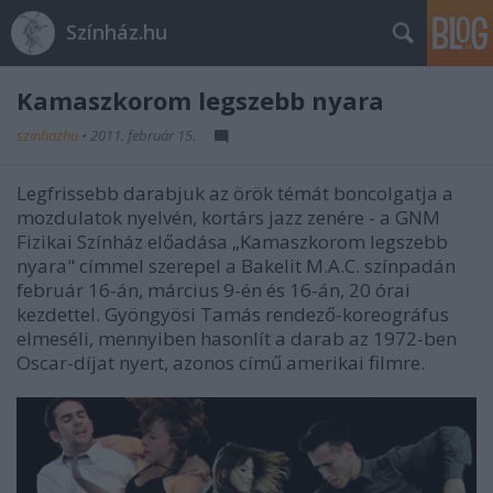
Színház.hu
Kamaszkorom legszebb nyara
szinhazhu
•
2011. február 15.
Legfrissebb darabjuk az örök témát boncolgatja a
mozdulatok nyelvén, kortárs jazz zenére - a GNM
Fizikai Színház előadása „Kamaszkorom legszebb
nyara" címmel szerepel a Bakelit M.A.C. színpadán
február 16-án, március 9-én és 16-án, 20 órai
kezdettel. Gyöngyösi Tamás rendező-koreográfus
elmeséli, mennyiben hasonlít a darab az 1972-ben
Oscar-díjat nyert, azonos című amerikai filmre.