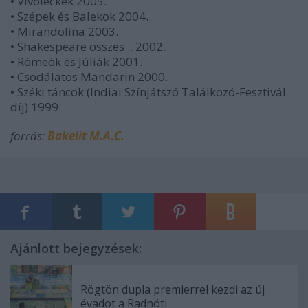
• Vívóleckék 2005.
• Szépek és Balekok 2004.
• Mirandolina 2003.
• Shakespeare összes... 2002.
• Rómeók és Júliák 2001.
• Csodálatos Mandarin 2000.
• Széki táncok (Indiai Színjátszó Találkozó-Fesztivál
díj) 1999.
forrás:
Bakelit M.A.C.
Ajánlott bejegyzések:
Rögtön dupla premierrel kezdi az új
évadot a Radnóti