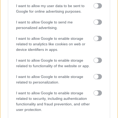
Kamaszkorom legszebb nyara
Időpontok: 2011. február 16., március 9., március
I want to allow my user data to be sent to
Google for online advertising purposes.
16. 20:00
Helyszín: Bakelit Multi Art Center, 1095
I want to allow Google to send me
Budapest, Soroksári út 164.
personalized advertising.
Jegyáraink: felnőtt: 1600 Ft, diák/nyugdíjas: 1200 Ft,
szakmai: 1000 Ft
I want to allow Google to enable storage
Jegyfoglalás telefonon: +36 1 347 0803 (hétfőtől
related to analytics like cookies on web or
péntekig munkaidőben) és +36 30 516 5225 (hétvégén és
device identifiers in apps.
ünnepnapokon).
E-mail: jegy@bakelitstudio.hu
I want to allow Google to enable storage
related to functionality of the website or app.
I want to allow Google to enable storage
A GNM Fizikai Színház
related to personalization.
A GNM Színitanoda Egyesület Művészeti
I want to allow Google to enable storage
Szakközépiskola 27 éve, Fizikai Színház tagozata
related to security, including authentication
pedig 11 éve működik. Állandóan változik a társulat,
functionality and fraud prevention, and other
mert a végzős hallgatók egy része természetesen
user protection.
dolgozik, de visszajárnak és együtt dolgozhatnak az