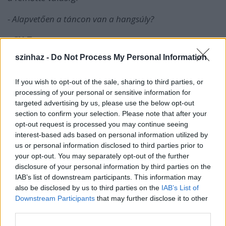
- Alapvetően a táncon van a hangsúly?
- GY.T.:
Nem. Ez mozgásszínház, azaz verbalitás
nélküli színház. Akrobatika, kontaktok, verekedések,
szinhaz -
Do Not Process My Personal Information
tánc, de mégis az átélés a fő feladat, és hogy hogyan
kötik össze ezeket a különböző mozgásszerkezeteket.
If you wish to opt-out of the sale, sharing to third parties, or
processing of your personal or sensitive information for
- Nem először játszik a társulat a Bakelitben. Miben lesz
targeted advertising by us, please use the below opt-out
más ez az előadás, mint a Bál vagy az Éden?
section to confirm your selection. Please note that after your
opt-out request is processed you may continue seeing
- GY.T.:
Mindegyik előadás az oktatási anyagot
interest-based ads based on personal information utilized by
tükrözi, hiszen a színészképzésben ez egy
us or personal information disclosed to third parties prior to
ügyességfejlesztő tréning összefoglalása, illetve
your opt-out. You may separately opt-out of the further
nagyon fontos, hogy a hallgatók színházi
disclosure of your personal information by third parties on the
körülmények között tudják alkalmazni a
IAB’s list of downstream participants. This information may
megszerzett készségeket vagy betanult
also be disclosed by us to third parties on the
IAB’s List of
mozgásformákat színészmesterséggel ötvözve.
Downstream Participants
that may further disclose it to other
third parties.
- Február 7-én volt a Kamaszkorom... premierje a
nyíregyházi Táncfarsangon. Mennyi ideig tartott a