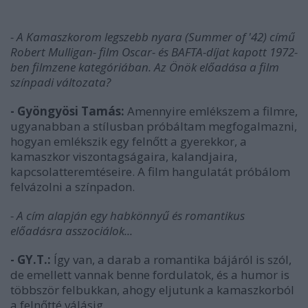
- A Kamaszkorom legszebb nyara (Summer of '42) című
Robert Mulligan- film Oscar- és BAFTA-díjat kapott 1972-
ben filmzene kategóriában. Az Önök előadása a film
színpadi változata?
- Gyöngyösi Tamás:
Amennyire emlékszem a filmre,
ugyanabban a stílusban próbáltam megfogalmazni,
hogyan emlékszik egy felnőtt a gyerekkor, a
kamaszkor viszontagságaira, kalandjaira,
kapcsolatteremtéseire. A film hangulatát próbálom
felvázolni a színpadon.
- A cím alapján egy habkönnyű és romantikus
előadásra asszociálok...
- GY.T.:
Így van, a darab a romantika bájáról is szól,
de emellett vannak benne fordulatok, és a humor is
többször felbukkan, ahogy eljutunk a kamaszkorból
a felnőtté válásig.