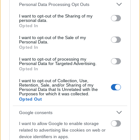
A színpadi mű egyes tételeit rögzítették, ezekkel a
Please note that this website/app uses one or more Google
Personal Data Processing Opt Outs
részletekkel kerestek és találtak társproducereket a
services and may gather and store information including but
filmhez Kanadában és Szlovéniában - így
not limited to your visit or usage behaviour. You may click to
I want to opt-out of the Sharing of my
készülhetett el a film. "Együtt választottuk ki a
personal data.
grant or deny consent to Google and its third-party tags to
Opted In
főszereplőket,
László Zsoltot
, aki a filmbeli
use your data for below specified purposes in below Google
koreográfust alakítja, Steve Court, a
consent section.
I want to opt-out of the Sale of my
Magyarországról elszakadt művészt - tehát jórészt
Personal Data.
Opted In
saját magát - a rendező,
Hules Endre
játssza.
Melkvi Bea
és
Zsigmond Emőke
(színművészeti
I want to opt-out of processing my
egyetemista), aki csak névrokona a híres
Personal Data for Targeted Advertising.
operatőrnek, a táncos szerepekben láthatók" -
Opted In
részletezte
Zsuráfszky Zoltán
.
I want to opt-out of Collection, Use,
Retention, Sale, and/or Sharing of my
Personal Data that Is Unrelated with the
Purposes for which it was collected.
Opted Out
Mint megjegyezte, már a táncjáték története is
tükrözte a film alapkérdését: meddig engedhetünk a
Google consents
csábításnak, mikor válik egy megalkuvó egyezség az
ördöggel való táncból haláltánccá? A film főhőse,
I want to allow Google to enable storage
Steve, egy táncosból lett impresszárió, aki húsz év
related to advertising like cookies on web or
után visszatér szülőföldjére, Magyarországra, ahol
device identifiers in apps.