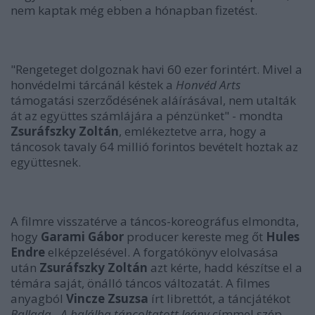
nem kaptak még ebben a hónapban fizetést.
"Rengeteget dolgoznak havi 60 ezer forintért. Mivel a
honvédelmi tárcánál késtek a
Honvéd Arts
támogatási szerződésének aláírásával, nem utalták
át az együttes számlájára a pénzünket" - mondta
Zsuráfszky Zoltán
, emlékeztetve arra, hogy a
táncosok tavaly 64 millió forintos bevételt hoztak az
együttesnek.
A filmre visszatérve a táncos-koreográfus elmondta,
hogy
Garami Gábor
producer kereste meg őt
Hules
Endre
elképzelésével. A forgatókönyv elolvasása
után
Zsuráfszky Zoltán
azt kérte, hadd készítse el a
témára saját, önálló táncos változatát. A filmes
anyagból
Vincze Zsuzsa
írt librettót, a táncjátékot
Ballada - A halálba táncoltatott leány
címmel szép