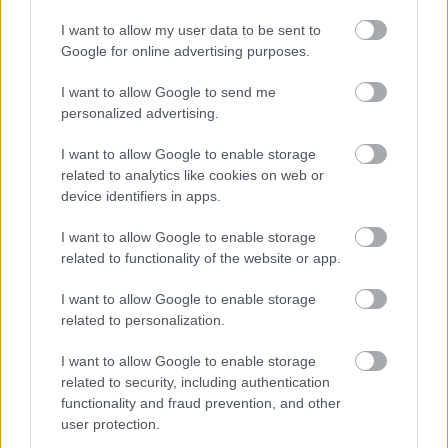
öccse továbbra is ugyanazzal a társulattal,
ugyanabban a lerobbant stúdióban dolgozik, ahol
I want to allow my user data to be sent to
Google for online advertising purposes.
együtt kezdtek. A két testvér úgy dönt, hogy felújítják
utolsó közös sikerüket, A halálba táncoltatott leány
I want to allow Google to send me
balladájából készült táncdarabot. A múlt árnyai
personalized advertising.
azonban újra kísértenek, amikor Steve elhatározza,
hogy elégtételt vesz régi sérelmeiért.
I want to allow Google to enable storage
related to analytics like cookies on web or
device identifiers in apps.
A film operatőrének
Zsigmond Vilmos
t "szerezték
I want to allow Google to enable storage
meg", a külső felvételeket ő készítette. "Csodáltam a
related to functionality of the website or app.
munkabírását. A próbatermi forgatások idején
azonban el kellett mennie egy másik filmhez, így
I want to allow Google to enable storage
azokat
Honti Zoltán
fényképezte. A zeneszerző
Kiss
related to personalization.
Ferenc
" - tette hozzá a koreográfus.
I want to allow Google to enable storage
Zsuráfszky Zoltán
természetesen már látta az
related to security, including authentication
elkészült alkotást. "Nagyon dinamikusan,
functionality and fraud prevention, and other
mondhatnám "amerikaiasan" van megvágva. Azt
user protection.
hiszem, olyan mű jött létre, amely akár Európában,