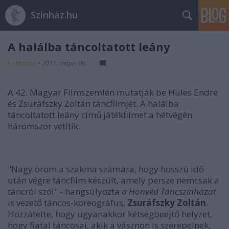
Színház.hu
A halálba táncoltatott leány
szinhazhu
•
2011. május 06.
A 42. Magyar Filmszemlén mutatják be Hules Endre
és Zsuráfszky Zoltán táncfilmjét. A halálba
táncoltatott leány című játékfilmet a hétvégén
háromszor vetítik.
"Nagy öröm a szakma számára, hogy hosszú idő
után végre táncfilm készült, amely persze nemcsak a
táncról szól" - hangsúlyozta
a Honvéd Táncszínházat
is vezető táncos-koreográfus,
Zsuráfszky Zoltán
.
Hozzátette, hogy ugyanakkor kétségbeejtő helyzet,
hogy fiatal táncosai, akik a vásznon is szerepelnek,