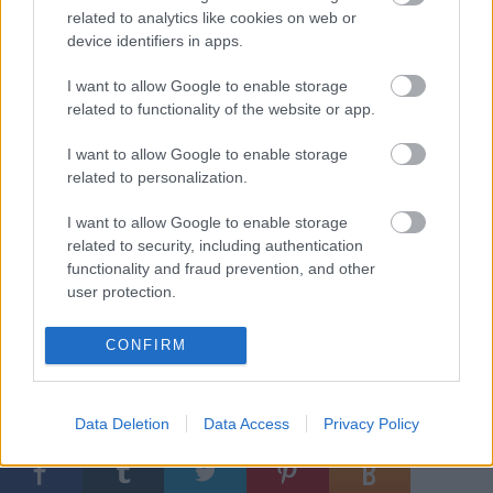
related to analytics like cookies on web or
Svédországi tartózkodása alatt (1956-1957) kezdte
device identifiers in apps.
el a növényi hajszálcsövekre, kapillárisokra
emlékeztető rajzait, finoman ívelt formákat ritmizáló
I want to allow Google to enable storage
lírai absztrakt képeit. A 60-as évek első harmadától
related to functionality of the website or app.
születtek meg a rebbenékenyen finom belső
térképek, a szinte zenei hatású, ritmikus tagolású
I want to allow Google to enable storage
krétarajzok.
related to personalization.
Az évtized vége felé "a lírai nőművész" szerepkörével
I want to allow Google to enable storage
radikálisan szakítva egyre jobban foglalkoztatta a
related to security, including authentication
tiszta színsíkok harmóniája és ritmikája, úgynevezett
functionality and fraud prevention, and other
piros képein, majd lépcsős, koporsós, végül körös
user protection.
művein a perspektíva csapdahelyzetei, a hideg-
meleg színskála egymásra hatása érdekelték - áll a
CONFIRM
kiállításról szóló ismertetőben.
Data Deletion
Data Access
Privacy Policy