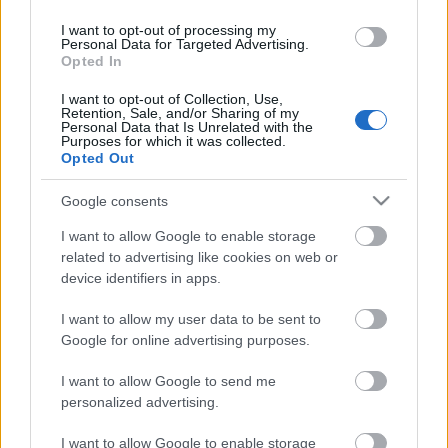
férjével,
Vajda Lajossal
. 1935-től 1939-ig az
Iparművészeti Iskola
Aba Novák Vilmos
I want to opt-out of processing my
szabadiskolájában tanult.
Personal Data for Targeted Advertising.
Opted In
I want to opt-out of Collection, Use,
A szentendrei fiatal művészek többségéhez
Retention, Sale, and/or Sharing of my
hasonlóan a szerkezetet hangsúlyozó, de gyengéden
Personal Data that Is Unrelated with the
Purposes for which it was collected.
lírai pasztelleket, főként önarcképeket és
Opted Out
csendéleteket készített. 1946-tól második férjével,
Jakovits Józseffel
együtt az Európai Iskola és az
Google consents
Elvont művészek magyarországi csoportja
I want to allow Google to enable storage
kiállításain szerepelt, szürrealista ízű enigmatikus
related to advertising like cookies on web or
bibliai parafrázisok és karcsú, táncoló
device identifiers in apps.
kromoszómaformák alkotója. 1948-ban festette meg
az addigi törekvései összefoglalásának is értékelhető
I want to allow my user data to be sent to
Szentendrét. A fordulat éve után a művészeti
Google for online advertising purposes.
nyilvánosságból kiszorulva keveset alkotott, de az ott
dolgozó Jakovits és
Bálint Endre
mellett a Vajda-
I want to allow Google to send me
hagyatékot is őrző lakása évtizedekre a magyar
personalized advertising.
alternatív művészeti törekvések egyik otthona lett.
I want to allow Google to enable storage