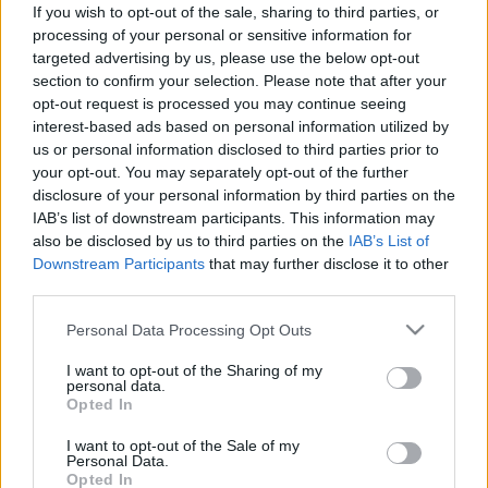
If you wish to opt-out of the sale, sharing to third parties, or
processing of your personal or sensitive information for
targeted advertising by us, please use the below opt-out
section to confirm your selection. Please note that after your
opt-out request is processed you may continue seeing
Vajda Júlia: Absztrakt táj
interest-based ads based on personal information utilized by
us or personal information disclosed to third parties prior to
your opt-out. You may separately opt-out of the further
Alföldi Róbert
szerint
Vajda Júlia
- ahogy egész
disclosure of your personal information by third parties on the
életében, halála pillanatáig keresi a válaszokat,
IAB’s list of downstream participants. This information may
keresi a helyes utat, és nem fél bármerre elindulni,
also be disclosed by us to third parties on the
IAB’s List of
hogy megtalálja - szellemi rokonságot mutat
Downstream Participants
that may further disclose it to other
Madách Imre hőseivel. "Talán annyi csak a
third parties.
különbség, hogy Ádám, Éva és Lucifer ugyanazon
személyben, Vajda Júliában létezik, aki így
Please note that this website/app uses one or more Google
Personal Data Processing Opt Outs
önmagával és önmagában járja be a madáchi utat" -
services and may gather and store information including but
mutatott rá a kiállításról szóló ismertetőben.
not limited to your visit or usage behaviour. You may click to
I want to opt-out of the Sharing of my
personal data.
grant or deny consent to Google and its third-party tags to
Opted In
use your data for below specified purposes in below Google
Vajda Júlia
(1913-1982) festőművész Pozsonyból
consent section.
I want to opt-out of the Sale of my
áttelepülve 1935-ben ismerkedett meg későbbi
Personal Data.
Opted In