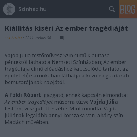
Színház.hu
Kiállítás kíséri Az ember tragédiáját
szinhazhu
•
2011. május 06.
Vajda Júlia festőművész Szín című kiállítása
péntektől látható a Nemzeti Színházban; Az ember
tragédiája című előadáshoz kapcsolódó tárlatot az
épület előcsarnokában láthatja a közönség a darab
bemutatójának napjától.
Alföldi Róbert
igazgató, ennek kapcsán elmondta:
Az ember tragédiáját
műsorra tűzve
Vajda Júlia
festőművész jutott eszébe. Mint mondta, Vajda
Júliának legalább annyi korszaka van, ahány szín
Madách művében.