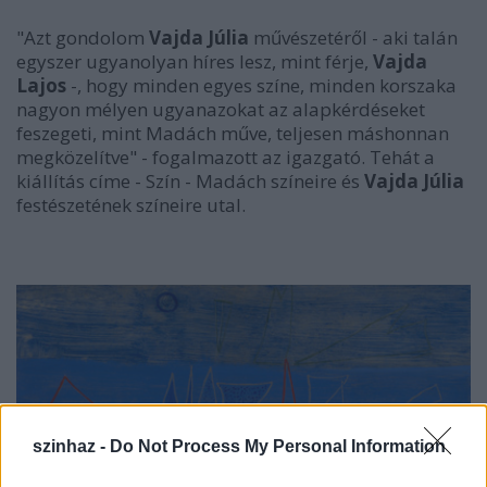
"Azt gondolom
Vajda Júlia
művészetéről - aki talán
egyszer ugyanolyan híres lesz, mint férje,
Vajda
Lajos
-, hogy minden egyes színe, minden korszaka
nagyon mélyen ugyanazokat az alapkérdéseket
feszegeti, mint Madách műve, teljesen máshonnan
megközelítve" - fogalmazott az igazgató. Tehát a
kiállítás címe - Szín - Madách színeire és
Vajda Júlia
festészetének színeire utal.
szinhaz -
Do Not Process My Personal Information