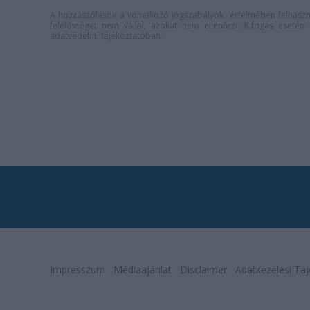
A hozzászólások a
vonatkozó jogszabályok
értelmében felhaszná
felelősséget nem vállal, azokat nem ellenőrzi. Kifogás eseté
adatvédelmi tájékoztatóban
.
Impresszum
Médiaajánlat
Disclaimer
Adatkezelési Táj