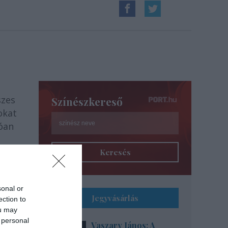
szes
Színészkereső
okat
lóan
Keresés
sonal or
Jegyvásárlás
ection to
ou may
 personal
Vaszary János: A