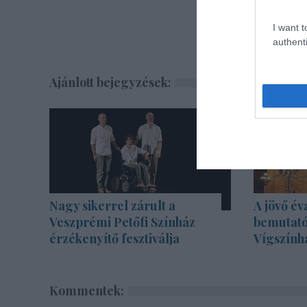
I want t
authenti
Ajánlott bejegyzések:
Nagy sikerrel zárult a
A jövő év
Veszprémi Petőfi Színház
bemutató
érzékenyítő fesztiválja
Vígszính
Kommentek: