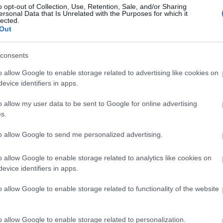
.
o opt-out of Collection, Use, Retention, Sale, and/or Sharing
ersonal Data that Is Unrelated with the Purposes for which it
lected.
gy foglalkoztatják
Tóth Kriszta
művei; most
Valaki
Out
elynek létrehozásában a Magyar Televízió koproduce
övőben többször is műsorra kerül.
consents
ti Egyetem hallgatója egy
Zsótér Sándor
által ta
o allow Google to enable storage related to advertising like cookies on
evice identifiers in apps.
d Brecht
Rettegés és ínség a Harmadik Birodalomban
különleges képi világú, stúdióban forgatott fekete-
o allow my user data to be sent to Google for online advertising
t, hogy a jövőben lehetőség lesz a megtekintésére
s.
ént éppen
Zsótér
rendezésében mutatta be diplo
to allow Google to send me personalized advertising.
o allow Google to enable storage related to analytics like cookies on
Gombaszögi 
evice identifiers in apps.
o allow Google to enable storage related to functionality of the website
o allow Google to enable storage related to personalization.