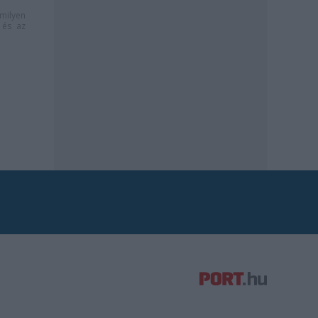
milyen
és az