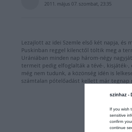
2011. május 07. szombat, 23:35
Lezajlott az idei Szemle első két napja, és
Puskinban reggel kilenctől töltik meg a te
Urániában minden nap három-négy nagyjáté
termeit pedig elfoglalták a tévé-, kisjáté
még nem tudunk, a közönség idén is lelkese
számtalan pótelőadást kellett már tegnap 
szinhaz -
If you wish 
sensitive in
confirm you
continue se