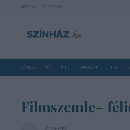
PORT
.hu
PORT TICKET
FŐOLDAL
HÍR
INTERJÚ
MAGAZIN
KRITIKA
S
Filmszemle– fél
szinhazhu