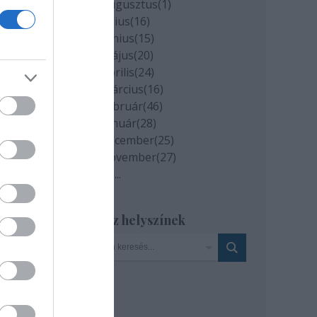
2020 augusztus
(
1
)
2020 július
(
16
)
című
2020 június
(
15
)
rként
2020 május
(
20
)
2020 április
(
24
)
2020 március
(
16
)
rtott
2020 február
(
46
)
című
2020 január
(
28
)
fehér
2019 december
(
25
)
2019 november
(
27
)
 más
Tovább
...
mázó
Szinház helyszínek
Béla