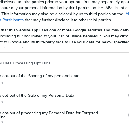
disclosed to third parties prior to your opt-out. You may separately opt-
losure of your personal information by third parties on the IAB’s list of
. This information may also be disclosed by us to third parties on the
IA
Participants
that may further disclose it to other third parties.
 that this website/app uses one or more Google services and may gath
including but not limited to your visit or usage behaviour. You may click 
 to Google and its third-party tags to use your data for below specifi
ogle consent section.
l Data Processing Opt Outs
házban - megszólalnak az alkotók
(8p)
o opt-out of the Sharing of my personal data.
In
erenc
Apacsok
című munkája. Török tévéfilmjeit 
özönség egyaránt legutóbbi munkájáért
(Spiró Gy
o opt-out of the Sale of my Personal Data.
i az akkori Filmszemle zsűrije. Az
Apacsok
ponto
In
építkező film, ami üdítő lehet azok után, hogy a ha
to opt-out of processing my Personal Data for Targeted
pesen érdekes színházi közvetítésként. A szeren
ing.
minden olyan erényét, ami sikeressé tette a Rad
In