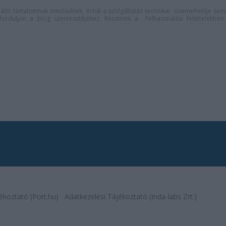
lói tartalomnak minősülnek, értük a
szolgáltatás technikai
üzemeltetője sem
n forduljon a blog szerkesztőjéhez. Részletek a
Felhasználási feltételekben
ékoztató (Port.hu)
Adatkezelési Tájékoztató (Inda-labs Zrt.)