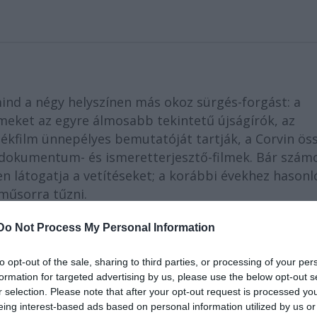
 mind a négy helyszínen más okoz sürgés-forgást: a
rmeket az egyre álmosabb tekintetű újságírók, az
kfilm ünnepélyes bemutatóját tartják, a Corvin ös
k-, dokumentum- és ismeretterjesztő-filmek. Bár szám
n látogatja a vetítéseket; a korábbi évekhez hason
műsorra tűzni.
Do Not Process My Personal Information
to opt-out of the sale, sharing to third parties, or processing of your per
formation for targeted advertising by us, please use the below opt-out s
r selection. Please note that after your opt-out request is processed y
eing interest-based ads based on personal information utilized by us or