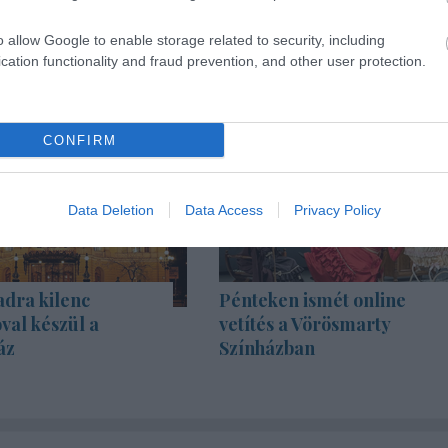
o allow Google to enable storage related to security, including
cation functionality and fraud prevention, and other user protection.
CONFIRM
Data Deletion
Data Access
Privacy Policy
adra kilenc
Pénteken ismét online
val készül a
vetítés a Vörösmarty
áz
Színházban