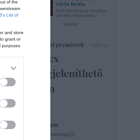
out of the
vörös bestia
 downstream
Pikali Gerda talpig vörösben,
B’s List of
a férfiak pedig nyakig a
pácban - az Újszínházban!
hirdetés
er and store
to grant or
Színházi premierek
ed purposes
Nincs
megjeleníthető
elem
nagy
örgy:
san
sonló
csés
Archívum
nóti
2020 november
(
2
)