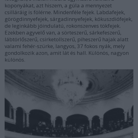
koponyákat, azt hiszem, a gúla a mennyezet
csilláráig is fölérne. Mindenféle fejek. Labdafejek,
görögdinnyefejek, sárgadinnyefejek, kókuszdiófejek,
de leginkább jóindulatú, rokonszenves tökfejek.
Ezekben agyvelő van, a sörteszerű, sárkefeszerű,
lábtörlőszerű, csirketollszerű, piheszerű hajak alatt
valami fehér-szürke, langyos, 37 fokos nyák, mely
gondolkozik azon, amit lát és hall. Különös, nagyon
különös.