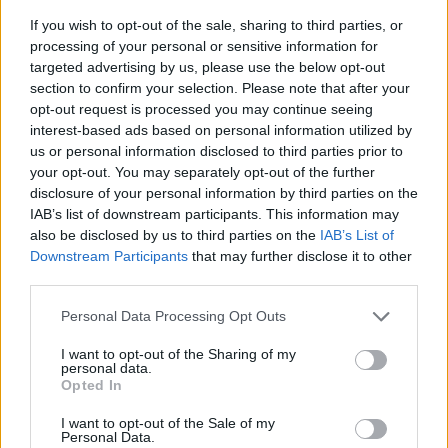
Föltétlenül buta és bárgyú. Ez mindenkire áll, kivétel
If you wish to opt-out of the sale, sharing to third parties, or
nélkül. E sorok írójára is, amennyiben nem a
processing of your personal or sensitive information for
nézőteret szemléli, mint most, hanem a színpadot.
targeted advertising by us, please use the below opt-out
Amint fölemeli a fejét, és arcát odatartja a színpad
section to confirm your selection. Please note that after your
felé, oly gyermetegen, hogy pofon lehetne csapni,
opt-out request is processed you may continue seeing
jobbról is, balról is, oly kereken és gömbölyűen,
interest-based ads based on personal information utilized by
hogy akár rá is ülhetne vele a zártszékre, konok
us or personal information disclosed to third parties prior to
ostobaság nyilatkozik meg rajta, kotnyeles
your opt-out. You may separately opt-out of the further
fontoskodás, angyali tájékozatlanság, s
disclosure of your personal information by third parties on the
nevetőingeremet úgy csiklandozza, hogy elkacagom
IAB’s list of downstream participants. This information may
magam. Ilyen elmés gondolatokat látok rajta:
also be disclosed by us to third parties on the
IAB’s List of
„ejnye", „mi lesz", „no most", „kis hamis", „ojjé",
Downstream Participants
that may further disclose it to other
„hallatlan". Minden arc meghízik a kíváncsiságtól, a
third parties.
sovány is. Minden ormány elfitul, fölpisztul a
Please note that this website/app uses one or more Google
Personal Data Processing Opt Outs
figyelemtől, még a görbe orr is, a sasorr is, a
services and may gather and store information including but
karvalyorr is.
not limited to your visit or usage behaviour. You may click to
I want to opt-out of the Sharing of my
personal data.
grant or deny consent to Google and its third-party tags to
Fönn az orrtő körül kirajzolódik a szigorú omega-
Opted In
use your data for below specified purposes in below Google
ránc, de különben a hús petyhüdt, a vonások
consent section.
I want to opt-out of the Sale of my
lottyadtak, mert az emberek érezve, hogy nem
Personal Data.