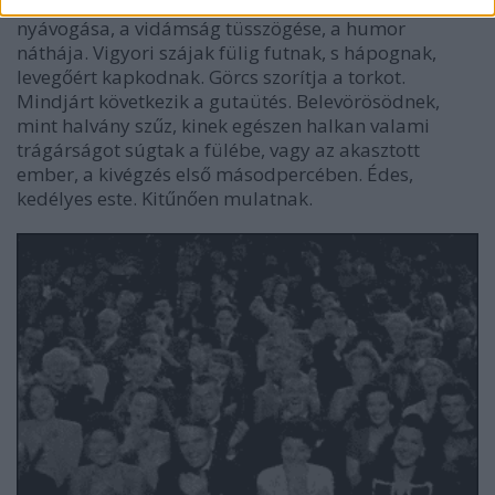
galambturbékolás és kígyószisszenés. A derű
nyávogása, a vidámság tüsszögése, a humor
náthája. Vigyori szájak fülig futnak, s hápognak,
levegőért kapkodnak. Görcs szorítja a torkot.
Mindjárt következik a gutaütés. Belevörösödnek,
mint halvány szűz, kinek egészen halkan valami
trágárságot súgtak a fülébe, vagy az akasztott
ember, a kivégzés első másodpercében. Édes,
kedélyes este. Kitűnően mulatnak.