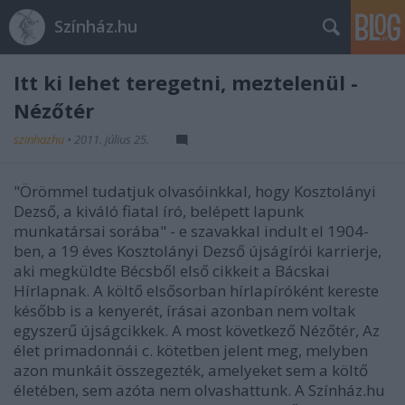
Színház.hu
Itt ki lehet teregetni, meztelenül -
Nézőtér
szinhazhu
•
2011. július 25.
"Örömmel tudatjuk olvasóinkkal, hogy Kosztolányi
Dezső, a kiváló fiatal író, belépett lapunk
munkatársai sorába" - e szavakkal indult el 1904-
ben, a 19 éves Kosztolányi Dezső újságírói karrierje,
aki megküldte Bécsből első cikkeit a Bácskai
Hírlapnak. A költő elsősorban hírlapíróként kereste
később is a kenyerét, írásai azonban nem voltak
egyszerű újságcikkek. A most következő Nézőtér, Az
élet primadonnái c. kötetben jelent meg, melyben
azon munkáit összegezték, amelyeket sem a költő
életében, sem azóta nem olvashattunk. A Színház.hu