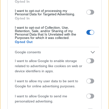
törődik velük senki, nem pózolnak, nem öltik föl azt a
Opted In
tükörkifejezést, melyet még akkor sem tesznek le,
mikor egészen egyedül vannak. Csak az alvó arcok
I want to opt-out of processing my
Personal Data for Targeted Advertising.
lehetnek ilyenek, sötétben, hogy senki nem kíméli
Opted In
őket. Most azonban erre a népes társaságra, mely
együtt a tömeg képzelet-álmát alussza, ébren, éles
I want to opt-out of Collection, Use,
Retention, Sale, and/or Sharing of my
világosság derül. Köztük egy igazi alvó is, egy kövér
Personal Data that Is Unrelated with the
úr, kék lüszterkabátban, ki mázsás feje után hajolva,
Purposes for which it was collected.
Opted Out
mely folyton előre vonja a törzsét, minden
pillanatban bele akar zuhanni az alvás jótékony
Google consents
örvényébe, de szegény tartva attól a balítélettől,
hogy színházban nem illik aludni, minden
I want to allow Google to enable storage
pillanatban felriad.
related to advertising like cookies on web or
device identifiers in apps.
Ezerszemű Cézár. Ilyen közelről. Külön-külön a szem
is nevetséges. Mihelyt figyel, elveszti érdekességét,
I want to allow my user data to be sent to
nyílt, becsületes, bamba lesz. Isteni nőszemek,
Google for online advertising purposes.
boszorkányos leányszemek, melyektől
megtébolyodnék, ha csak nékem játszanának,
I want to allow Google to send me
minden varázs nélkül valók, mint az üvegajtók kék
personalized advertising.
vagy barna ablakocskái. Kitárulnak a csodákra,