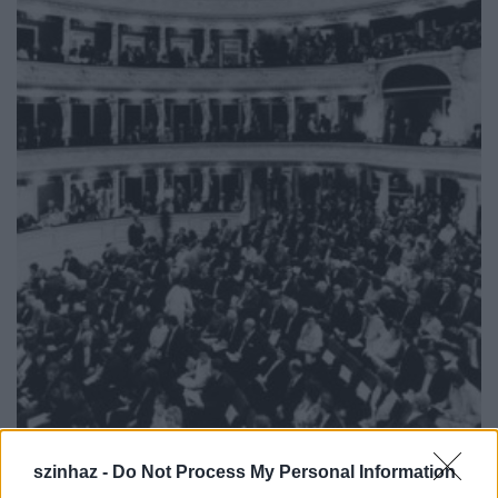
Szegedi Nemzeti Színház
szinhaz -
Do Not Process My Personal Information
Most következnek az arcok. A néző arca buta.