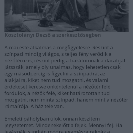
Kosztolányi Dezső a szerkesztőségben
A mai este alkalmas a megfigyelésre. Részint a
színpad mindig világos, s teljes fény verődik a
nézőtérre is, részint pedig a barátomnak a darabját
játsszák, amely oly unalmas, hogy lehetetlen csak
egy másodpercig is figyelni a színpadra, az
alakjaira, kiket nem tud mozgatni, és valami
érdekeset keresve önkéntelenül a nézőtér felé
fordulok, a nézők felé, kiket határozottan tud
mozgatni, nem minta színpad, hanem mint a nézőtér
rámaírója. A ház tele van.
Emeleti páholyban ülök, onnan készítem
jegyzetemet. Mindenekelőtt a fejek. Mennyi fej. Ha
levágnák, s indián módra egymásra raknák a