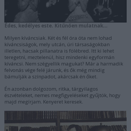
Édes, kedélyes este. Kitűnően mulatnak...
Milyen kíváncsiak. Két és fél óra óta nem lohad
kíváncsiságok, mely utcán, úri társaságokban
illetlen, hacsak pillanatra is fölébred. Itt ki lehet
teregetni, meztelenül, hisz mindenki egyformán
kíváncsi. Nem szégyellik magukat? Már a harmadik
felvonás vége felé járunk, és ők még mindig
bámulják a színpadot, akárcsak én őket.
Én azonban dolgozom, ritka, tárgyilagos
észvételeket, nemes megfigyeléseket gyűjtök, hogy
majd megírjam. Kenyeret keresek.