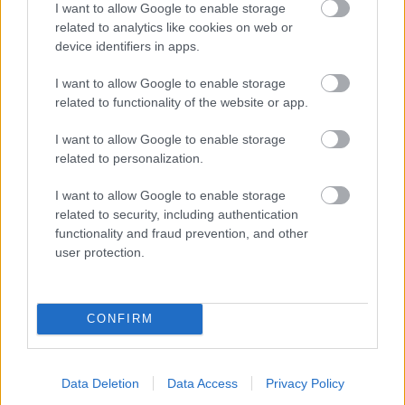
I want to allow Google to enable storage
semmit se adnak maguktól, csak be akarnak valamit
related to analytics like cookies on web or
fogadni. A férfiak szeme meg éppen rettenetes. Kerek
device identifiers in apps.
hajóablakok, kipuffadó kerti golyók vagy lapos
szörnyűségek. Leginkább két tükörtojás egy zsíros
I want to allow Google to enable storage
rostélyoson. Ha sírnak, és itatják az egereket, akkor
related to functionality of the website or app.
elfog a düh. Zsebkendők repülnek elő, a szemek
kivörösödnek, mint a temetésen. Eddig, tekintve,
I want to allow Google to enable storage
hogy ezren felül ülnek itt, vagy másfél liter sósvizet
related to personalization.
locsolhattak el. Lekiáltok hangosan, hogy
vigasztaljam őket, beleszólok az előadásba, hogy
I want to allow Google to enable storage
nem igaz az egész, sose búslakodjatok, de ők rám se
related to security, including authentication
hederítenek.
functionality and fraud prevention, and other
user protection.
Aztán a nevetés. Jaj, a nevetés százféle hangja,
ezerféle fintora. A kuncogás, vihogás, nyihározás,
ökrendezés, röhögés skálája. Ez a kacaj úgy bugyog
CONFIRM
ki ennek a fruskának száján-orrán, mint a szódavíz.
Micsoda köpködése és okádása a jókedvnek.
Micsoda sípolás és sivalkodás. Micsoda cincogás és
Data Deletion
Data Access
Privacy Policy
vinnyogás. Malacvisítás és disznóröfögés,