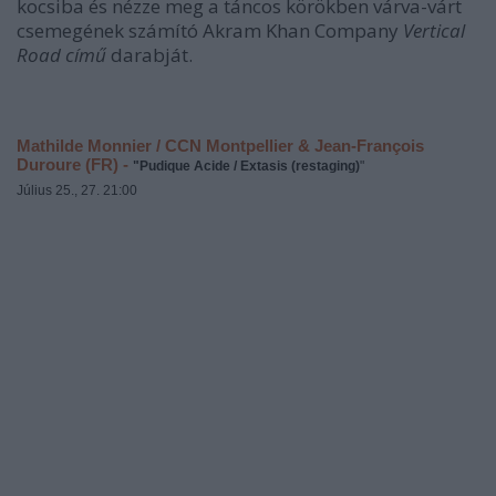
kocsiba és nézze meg a táncos körökben várva-várt
csemegének számító Akram Khan Company
Vertical
Road című
darabját.
Mathilde Monnier / CCN Montpellier & Jean-François
Duroure (FR) -
"Pudique Acide / Extasis (restaging)
"
Július 25., 27. 21:00