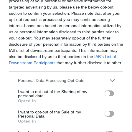
processing of your personal or sensitive information for
targeted advertising by us, please use the below opt-out
section to confirm your selection. Please note that after your
opt-out request is processed you may continue seeing
interest-based ads based on personal information utilized by
us or personal information disclosed to third parties prior to
your opt-out. You may separately opt-out of the further
disclosure of your personal information by third parties on the
Meg Stuart & Philipp Gehmacher (DE/US & AT) -
Maybe
IAB’s list of downstream participants. This information may
forever
also be disclosed by us to third parties on the
IAB’s List of
Downstream Participants
that may further disclose it to other
third parties.
Július 29. 21:00, 31. 20:00
Please note that this website/app uses one or more Google
Personal Data Processing Opt Outs
services and may gather and store information including but
not limited to your visit or usage behaviour. You may click to
I want to opt-out of the Sharing of my
personal data.
grant or deny consent to Google and its third-party tags to
Opted In
use your data for below specified purposes in below Google
consent section.
I want to opt-out of the Sale of my
Personal Data.
Opted In