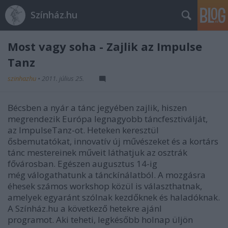
Színház.hu
Most vagy soha - Zajlik az Impulse
Tanz
szinhazhu
•
2011. július 25.
Bécsben a nyár a tánc jegyében zajlik, hiszen
megrendezik Európa legnagyobb táncfesztiválját,
az ImpulseTanz-ot. Heteken keresztül
ősbemutatókat, innovatív új művészeket és a kortárs
tánc mestereinek műveit láthatjuk az osztrák
fővárosban. Egészen augusztus 14-ig
még válogathatunk a tánckínálatból. A mozgásra
éhesek számos workshop közül is választhatnak,
amelyek egyaránt szólnak kezdőknek és haladóknak.
A Színház.hu a következő hetekre ajánl
programot. Aki teheti, legkésőbb holnap üljön