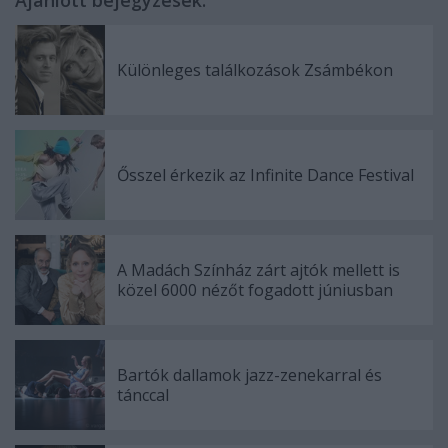
Ajánlott bejegyzések:
Különleges találkozások Zsámbékon
Ősszel érkezik az Infinite Dance Festival
A Madách Színház zárt ajtók mellett is
közel 6000 nézőt fogadott júniusban
Bartók dallamok jazz-zenekarral és
tánccal