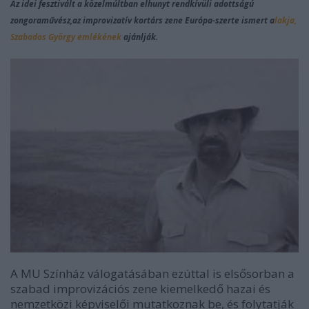
Az idei fesztivált a közelmúltban elhunyt rendkívüli adottságú
zongoraművész,az improvizatív kortárs zene Európa-szerte ismert a
lakja,
Szabados György emlékének
ajánlják.
A MU Színház válogatásában ezúttal is elsősorban a
szabad improvizációs zene kiemelkedő hazai és
nemzetközi képviselői mutatkoznak be, és folytatják