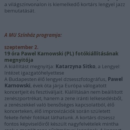
a világszínvonalon is kiemelkedő kortárs lengyel jazz
bemutatását.
A MU Színház programja:
szeptember 2.
19 óra Pawel Karnowski (PL) fotókiállításának
megnyitója
A kiállítást megnyitja:
Katarzyna Sitko
, a Lengyel
Intézet igazgatóhelyettese
A Budapesten élő lengyel dzsesszfotográfus,
Pawel
Karnowski
, évek óta járja Európa válogatott
koncertjeit és fesztiváljait. Kiállításán nem beállított
zenészportrékat, hanem a zene iránti lelkesedésből,
a zenészekkel való bensőséges kapcsolatból, élő
koncerteken, élő improvizációk során született
fekete-fehér fotókat láthatunk. A kortárs dzsessz
fontos képviselőiről készült nagyfelvételek mintha