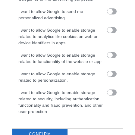
20 óra
I want to allow Google to send me
Tóth Viktor Tercett feat. Hamid Drake
personalized advertising.
Tóth Viktor
– szaxofon
Szandai Mátyás
– bőgő
I want to allow Google to enable storage
Hamid Drake
(usa) –
related to analytics like cookies on web or
device identifiers in apps.
Tóth Viktor
a fiatal jazz-szaxofonos generáció
kiemelkedő, rendkívül sokoldalú zenésze. Több
I want to allow Google to enable storage
felállásban játszott és játszik Európa, valamint az
related to functionality of the website or app.
Egyesült Államok számos jazz fesztiválján, saját
tercettjét vezeti, zenét szerez, verseket ír, népdalokat
I want to allow Google to enable storage
gyűjt, táncosokkal duettezik. Rendszeresen
related to personalization.
koncertezik az improvizatív jazz olyan külföldi
kiválóságaival, mint
Hamid Drake, Henry
I want to allow Google to enable storage
related to security, including authentication
Franklyn, William Parker
. Climbing with mountains
functionality and fraud prevention, and other
című albuma a 2007-es év legjobb jazz lemeze lett, a
user protection.
Fidelio országos szavazásán pedig őt választották
meg a 2010-es év jazz személyiségének
szeptember 4.
20 óra
CONFIRM