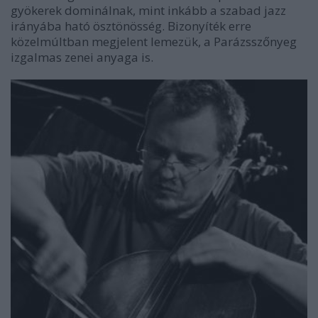
gyökerek dominálnak, mint inkább a szabad jazz
irányába ható ösztönösség. Bizonyíték erre
közelmúltban megjelent lemezük, a Parázsszőnyeg
izgalmas zenei anyaga is.