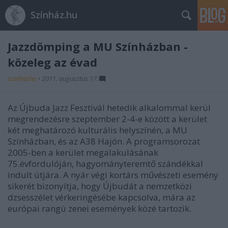
Színház.hu
Jazzdömping a MU Színházban -
közeleg az évad
szinhazhu
•
2011. augusztus 17.
Az Újbuda Jazz Fesztivál hetedik alkalommal kerül
megrendezésre szeptember 2-4-e között a kerület
két meghatározó kulturális helyszínén, a MU
Színházban, és az A38 Hajón. A programsorozat
2005-ben a kerület megalakulásának
75.évfordulóján, hagyományteremtő szándékkal
indult útjára. A nyár végi kortárs művészeti esemény
sikerét bizonyítja, hogy Újbudát a nemzetközi
dzsesszélet vérkeringésébe kapcsolva, mára az
európai rangú zenei események közé tartozik.