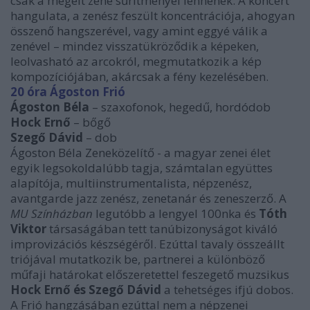
csak a megélt zene sűrítményei lennének. A koncert
hangulata, a zenész feszült koncentrációja, ahogyan
összenő hangszerével, vagy amint eggyé válik a
zenével – mindez visszatükröződik a képeken,
leolvasható az arcokról, megmutatkozik a kép
kompozíciójában, akárcsak a fény kezelésében.
20 óra Ágoston Frió
Ágoston Béla
– szaxofonok, hegedű, hordódob
Hock Ernő
– bőgő
Szegő Dávid
– dob
Ágoston Béla Zeneközelítő - a magyar zenei élet
egyik legsokoldalúbb tagja, számtalan együttes
alapítója, multiinstrumentalista, népzenész,
avantgarde jazz zenész, zenetanár és zeneszerző. A
MU Színházban
legutóbb a lengyel 100nka és
Tóth
Viktor
társaságában tett tanúbizonyságot kiváló
improvizációs készségéről. Ezúttal tavaly összeállt
triójával mutatkozik be, partnerei a különböző
műfaji határokat előszeretettel feszegető muzsikus
Hock Ernő és Szegő Dávid
a tehetséges ifjú dobos.
A Frió hangzásában ezúttal nem a népzenei