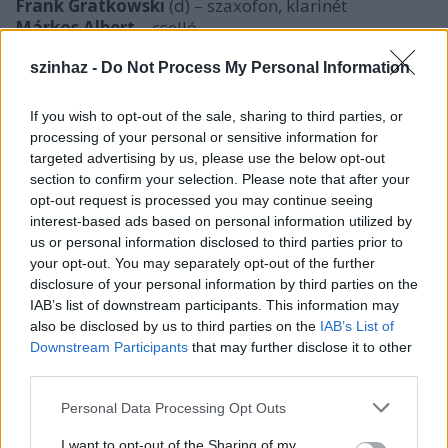
Frank Gratkowski
(d) – szaxofon, klarinét
Márkos Albert
– cselló
Mezei Szilárd
- brácsa
szinhaz -
Do Not Process My Personal Information
„2010 tavaszán meghívást kaptam a "Scene Ungarn
in NRW" Fesztiválra (a németországi Nordrhein-
Westfalen a szülőföldem). Ez nagyszerű lehetőség
If you wish to opt-out of the sale, sharing to third parties, or
volt arra, hogy újra találkozzak a magyar
processing of your personal or sensitive information for
csellistával, Márkos Alberttel, akivel egyszer
targeted advertising by us, please use the below opt-out
dolgoztam már együtt egy zenei szimpóziumon,
section to confirm your selection. Please note that after your
opt-out request is processed you may continue seeing
Koppenhágában. A nordrhein-westfaleni fúvós Frank
interest-based ads based on personal information utilized by
Gratkowskit választottam partneremül, akivel a
us or personal information disclosed to third parties prior to
nyolcvanas évek végétől rendszeresen játszom
your opt-out. You may separately opt-out of the further
együtt. Albert pedig Mezei Szilárd brácsaművészt
disclosure of your personal information by third parties on the
javasolta, akivel már számtalan zenei projekten
IAB’s list of downstream participants. This information may
dolgozott együtt. Mi négyen az első pillanattól
also be disclosed by us to third parties on the
IAB’s List of
kezdve mind emberileg, mind zeneileg tökéletesen
Downstream Participants
that may further disclose it to other
megértettük egymást, ezért úgy döntöttünk,
third parties.
folytatjuk a közös munkát, mégpedig állandó
formációban, DuH néven: D, mint Németország és H,
Please note that this website/app uses one or more Google
Personal Data Processing Opt Outs
mint Magyarország. Kvartettünk zenei anyagát
services and may gather and store information including but
lemezen rögzítettük, amelyet most a magyar
not limited to your visit or usage behaviour. You may click to
I want to opt-out of the Sharing of my