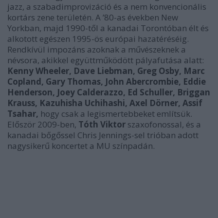
jazz, a szabadimprovizáció és a nem konvencionális
kortárs zene területén. A ’80-as években New
Yorkban, majd 1990-től a kanadai Torontóban élt és
alkotott egészen 1995-ös európai hazatéréséig.
Rendkívül impozáns azoknak a művészeknek a
névsora, akikkel együttműködött pályafutása alatt:
Kenny Wheeler, Dave Liebman, Greg Osby, Marc
Copland, Gary Thomas, John Abercrombie, Eddie
Henderson, Joey Calderazzo, Ed Schuller, Briggan
Krauss, Kazuhisha Uchihashi, Axel Dörner, Assif
Tsahar,
hogy csak a legismertebbeket említsük.
Először 2009-ben,
Tóth Viktor
szaxofonossal, és a
kanadai bőgőssel Chris Jennings-sel trióban adott
nagysikerű koncertet a MU színpadán.