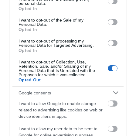
personal data.
közönségnek szeretnénk bemutatni.”
Martin Blume
grant or deny consent to Google and its third-party tags to
Opted In
use your data for below specified purposes in below Google
consent section.
I want to opt-out of the Sale of my
Personal Data.
Opted In
I want to opt-out of processing my
Personal Data for Targeted Advertising.
Opted In
I want to opt-out of Collection, Use,
Retention, Sale, and/or Sharing of my
Personal Data that Is Unrelated with the
Purposes for which it was collected.
Opted Out
Google consents
I want to allow Google to enable storage
related to advertising like cookies on web or
device identifiers in apps.
I want to allow my user data to be sent to
szeptember 3.
Google for online advertising purposes.