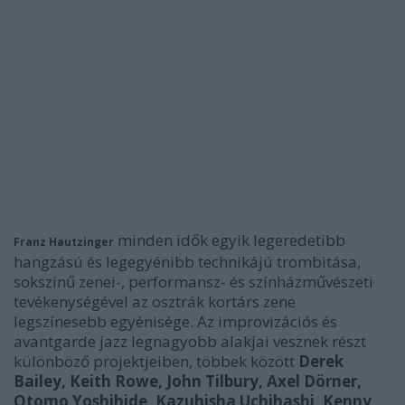
minden idők egyik legeredetibb
Franz Hautzinger
hangzású és legegyénibb technikájú trombitása,
sokszínű zenei-, performansz- és színházművészeti
tevékenységével az osztrák kortárs zene
legszínesebb egyénisége. Az improvizációs és
avantgarde jazz legnagyobb alakjai vesznek részt
különböző projektjeiben, többek között
Derek
Bailey, Keith Rowe, John Tilbury, Axel Dörner,
Otomo Yoshihide, Kazuhisha Uchihashi, Kenny