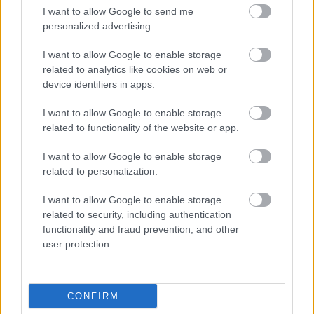
I want to allow Google to send me
bábosok Blattner Géza-díját. Azt éreztem, hogy az
personalized advertising.
átadóknak fogalmuk sincs, hogy kinek adnak át
díjat, és miért. Ledarálták az egész eseményt.
I want to allow Google to enable storage
Annyira szomorú volt, hogy igazából az összes
related to analytics like cookies on web or
fájdalmam, ami azzal kapcsolatban volt, hogy én
device identifiers in apps.
még nem kaptam ilyen díjat, szinte elmúlt. Arra
gondoltam, hogy ez borzasztó, az ember erre vágyik?
I want to allow Google to enable storage
Aztán nyilván jó elmondani, hogy kaptam egy díjat,
related to functionality of the website or app.
vagy hogy elértem valamit".
I want to allow Google to enable storage
Műsorvezetők:
Csákányi Eszter, Pál András
related to personalization.
Szereplők:
I want to allow Google to enable storage
related to security, including authentication
Ács Norbert, Bercsényi Péter, Fillár István, Gémes
functionality and fraud prevention, and other
Antos, Jegercsik Csaba, Kocsis Rozi, Pavletits
user protection.
Béla, Ruttkai Laura, Soltész Bözse, Szatmári
Attila, Szúkenyik Tamás
CONFIRM
Díszlet:
Kalmár Bence