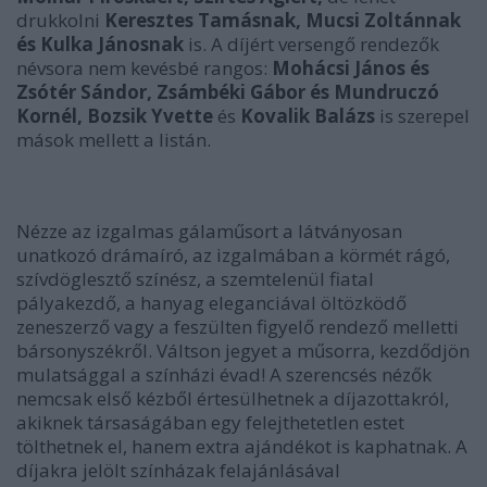
drukkolni
Keresztes Tamásnak, Mucsi Zoltánnak
és Kulka Jánosnak
is. A díjért versengő rendezők
névsora nem kevésbé rangos:
Mohácsi János és
Zsótér Sándor, Zsámbéki Gábor és Mundruczó
Kornél, Bozsik Yvette
és
Kovalik Balázs
is szerepel
mások mellett a listán.
Nézze az izgalmas gálaműsort a látványosan
unatkozó drámaíró, az izgalmában a körmét rágó,
szívdöglesztő színész, a szemtelenül fiatal
pályakezdő, a hanyag eleganciával öltözködő
zeneszerző vagy a feszülten figyelő rendező melletti
bársonyszékről. Váltson jegyet a műsorra, kezdődjön
mulatsággal a színházi évad! A szerencsés nézők
nemcsak első kézből értesülhetnek a díjazottakról,
akiknek társaságában egy felejthetetlen estet
tölthetnek el, hanem extra ajándékot is kaphatnak. A
díjakra jelölt színházak felajánlásával