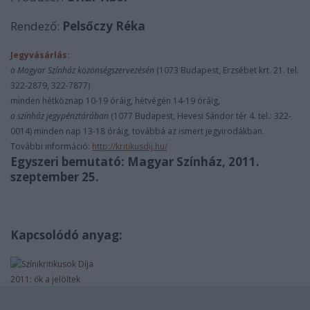
Rendező:
Pelsőczy Réka
Jegyvásárlás:
a Magyar Színház közönségszervezésén
(1073 Budapest, Erzsébet krt. 21. tel.
322-2879, 322-7877)
minden hétköznap 10-19 óráig, hétvégén 14-19 óráig,
a színház jegypénztárában
(1077 Budapest, Hevesi Sándor tér 4. tel.: 322-
0014) minden nap 13-18 óráig, továbbá az ismert jegyirodákban.
További információ:
http://kritikusdij.hu/
Egyszeri bemutató: Magyar Színház, 2011.
szeptember 25.
Kapcsolódó anyag: