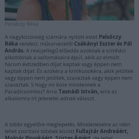
Pelsőczy Réka
A nagyközönség számára nyitott estet
Pelsőczy
Réka
rendezi, műsorvezetői
Csákányi Eszter és Pál
András.
A revüjellegű előadás azoknak a színházi
alkotóknak a vallomásaira épül, akik az elmúlt
három évtizedben díjat kaptak vagy éppen nem
kaptak díjat. És azokéra a kritikusokéra, akik jelöltek
vagy éppen nem jelöltek, szavaztak vagy éppen nem
szavaztak. S hogy mi köze mindennek a
Paradicsomhoz? Arra
Tasnádi István,
erre az
alkalomra írt jelenetei adnak választ.
A többi egyelőre meglepetés. Mindenesetre az idén
lehet szorítani többek között
Fullajtár Andreáért,
Molnár Piroskáért, Szirtes Ágiért,
de lehet