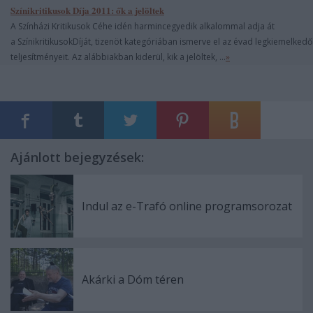
Színikritikusok Díja 2011: ők a jelöltek
A Színházi Kritikusok Céhe idén harmincegyedik alkalommal adja át
a SzínikritikusokDíját, tizenöt kategóriában ismerve el az évad legkiemelked
teljesítményeit. Az alábbiakban kiderül, kik a jelöltek, ...
»
Ajánlott bejegyzések:
Indul az e-Trafó online programsorozat
Akárki a Dóm téren