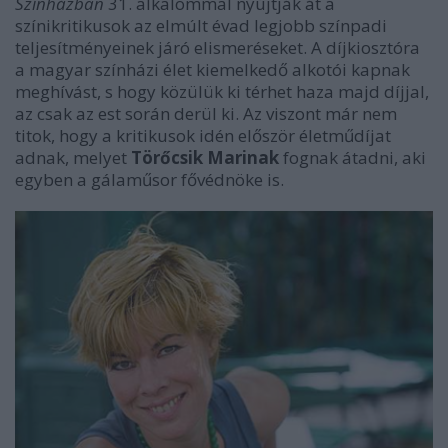
Színházban
31. alkalommal nyújtják át a
színikritikusok az elmúlt évad legjobb színpadi
teljesítményeinek járó elismeréseket. A díjkiosztóra
a magyar színházi élet kiemelkedő alkotói kapnak
meghívást, s hogy közülük ki térhet haza majd díjjal,
az csak az est során derül ki. Az viszont már nem
titok, hogy a kritikusok idén először életműdíjat
adnak, melyet
Törőcsik Marinak
fognak átadni, aki
egyben a gálaműsor fővédnöke is.