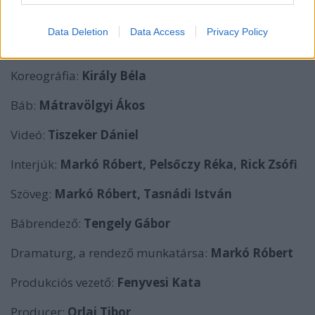
Jelmez:
Fodor Annamária
Data Deletion
Data Access
Privacy Policy
Zene:
Nyitrai László
Koreográfia:
Király Béla
Báb:
Mátravölgyi Ákos
Videó:
Tiszeker Dániel
Interjúk:
Markó Róbert, Pelsőczy Réka, Rick Zsófi
Szöveg:
Markó Róbert, Tasnádi István
Bábrendező:
Tengely Gábor
Dramaturg, a rendező munkatársa:
Markó Róbert
Produkciós vezető:
Fenyvesi Kata
Producer:
Orlai Tibor