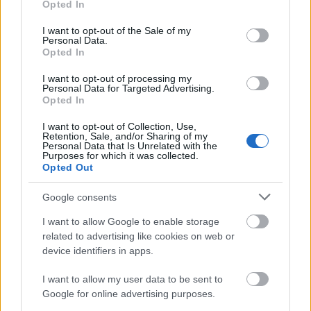
Opted In
use your data for below specified purposes in below Google
consent section.
I want to opt-out of the Sale of my
Personal Data.
Opted In
I want to opt-out of processing my
Personal Data for Targeted Advertising.
Opted In
I want to opt-out of Collection, Use,
Retention, Sale, and/or Sharing of my
Personal Data that Is Unrelated with the
Purposes for which it was collected.
Opted Out
Történetek a Paradicsomból
Google consents
avagy a Színikritikusok Díja 2011
I want to allow Google to enable storage
: "Magyarországon nincs kultúrája
Pelsőczy Réka
related to advertising like cookies on web or
annak, hogyan lehet egy díjátadót úgy megcsinálni,
device identifiers in apps.
hogy méltó legyen ahhoz, aki adja, és ahhoz is, aki
kapja. Most ott voltam a művészeti díjak átadásán,
I want to allow my user data to be sent to
mert az egyik barátom, Tengely Gábor – aki
Google for online advertising purposes.
egyébként a tavalyi gálát rendezte – megkapta a