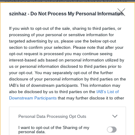
színházjegyeket, ajándékutalványokat és bérleteket
sorsolnak ki a helyszínen, az érvényes jeggyel
szinhaz -
Do Not Process My Personal Information
rendelkező nézők között, a jelenlévő színészek
közreműködésével.
If you wish to opt-out of the sale, sharing to third parties, or
processing of your personal or sensitive information for
targeted advertising by us, please use the below opt-out
section to confirm your selection. Please note that after your
opt-out request is processed you may continue seeing
interest-based ads based on personal information utilized by
us or personal information disclosed to third parties prior to
your opt-out. You may separately opt-out of the further
disclosure of your personal information by third parties on the
IAB’s list of downstream participants. This information may
also be disclosed by us to third parties on the
IAB’s List of
Downstream Participants
that may further disclose it to other
third parties.
Please note that this website/app uses one or more Google
Personal Data Processing Opt Outs
services and may gather and store information including but
not limited to your visit or usage behaviour. You may click to
I want to opt-out of the Sharing of my
personal data.
grant or deny consent to Google and its third-party tags to