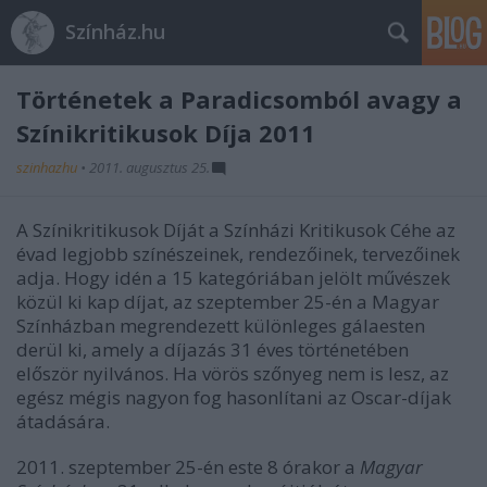
Színház.hu
Történetek a Paradicsomból avagy a
Színikritikusok Díja 2011
szinhazhu
•
2011. augusztus 25.
A Színikritikusok Díját a Színházi Kritikusok Céhe az
évad legjobb színészeinek, rendezőinek, tervezőinek
adja. Hogy idén a 15 kategóriában jelölt művészek
közül ki kap díjat, az szeptember 25-én a Magyar
Színházban megrendezett különleges gálaesten
derül ki, amely a díjazás 31 éves történetében
először nyilvános. Ha vörös szőnyeg nem is lesz, az
egész mégis nagyon fog hasonlítani az Oscar-díjak
átadására.
2011. szeptember 25-én este 8 órakor a
Magyar