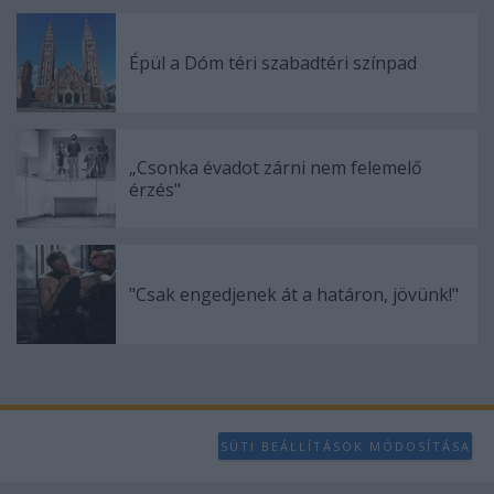
Épül a Dóm téri szabadtéri színpad
„Csonka évadot zárni nem felemelő
érzés"
"Csak engedjenek át a határon, jövünk!"
SÜTI BEÁLLÍTÁSOK MÓDOSÍTÁSA