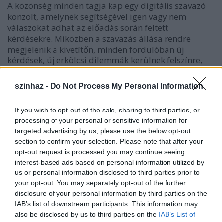
A közönség minden tagja kap egy digitális szavazó
konzolt, amelynek segítségével igen vagy nem
válaszokat adhat az előadás során feltett
kérdésekre. Miközben a szavazás állása rendre
megjelenik a kivetítőn, minden fordulóban új
kérdések, új erkölcsi dilemmák kerülnek felszínre,
ezzel egyre összetettebbé és nehezebbé téve a
döntéshozatalt. A játék során, a színházi előadás
szinhaz -
Do Not Process My Personal Information
teremtette biztonságos buborékban könnyebbé
válik empatikusan, a közösségi értékeket, érdekeket
If you wish to opt-out of the sale, sharing to third parties, or
az egyéni prioritások fölé rendelve dönteni és
processing of your personal or sensitive information for
szavazni.
targeted advertising by us, please use the below opt-out
section to confirm your selection. Please note that after your
A patkószeg nélkül oda a patkó, patkó nélkül oda a
opt-out request is processed you may continue seeing
ló, ló nélkül oda a huszár, huszár nélkül oda a
interest-based ads based on personal information utilized by
hadsereg, hadsereg nélkül elvész a csata, ha oda a
us or personal information disclosed to third parties prior to
csata, elvész a haza.’
your opt-out. You may separately opt-out of the further
disclosure of your personal information by third parties on the
IAB’s list of downstream participants. This information may
also be disclosed by us to third parties on the
IAB’s List of