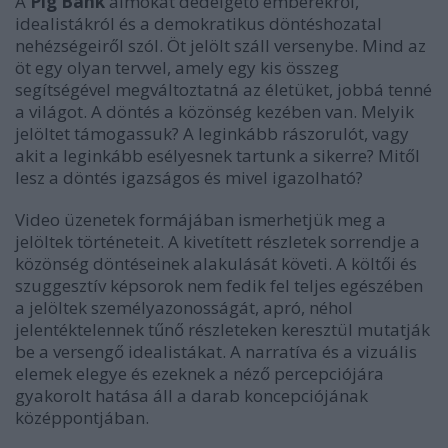
A
Pig Bank
álmokat
dédelgető emberekről,
idealistákról és a demokratikus döntéshozatal
nehézségeiről szól. Öt jelölt száll versenybe. Mind az
öt egy olyan tervvel, amely egy kis összeg
segítségével megváltoztatná az életüket, jobbá tenné
a világot. A döntés a közönség kezében van. Melyik
jelöltet támogassuk? A leginkább rászorulót, vagy
akit a leginkább esélyesnek tartunk a sikerre? Mitől
lesz a döntés igazságos és mivel igazolható?
Video üzenetek formájában ismerhetjük meg a
jelöltek történeteit. A kivetített részletek sorrendje a
közönség döntéseinek alakulását követi. A költői és
szuggesztív képsorok nem fedik fel teljes egészében
a jelöltek személyazonosságát, apró, néhol
jelentéktelennek tűnő részleteken keresztül mutatják
be a versengő idealistákat. A narratíva és a vizuális
elemek elegye és ezeknek a néző percepciójára
gyakorolt hatása áll a darab koncepciójának
középpontjában.