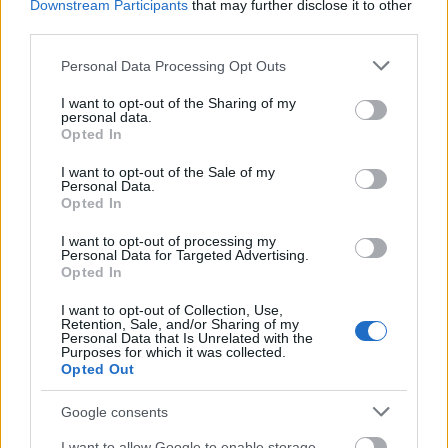
Downstream Participants
that may further disclose it to other
third parties.
Please note that this website/app uses one or more Google
Personal Data Processing Opt Outs
services and may gather and store information including but
not limited to your visit or usage behaviour. You may click to
I want to opt-out of the Sharing of my
personal data.
grant or deny consent to Google and its third-party tags to
Opted In
use your data for below specified purposes in below Google
consent section.
I want to opt-out of the Sale of my
Personal Data.
Opted In
I want to opt-out of processing my
A Space Színházról
Personal Data for Targeted Advertising.
Opted In
Az
Ardai Petra és Luc van Loo
alapította SPACE
I want to opt-out of Collection, Use,
színház 2007 áprilisában mutatkozott be
Retention, Sale, and/or Sharing of my
Budapesten az
Emlékmű a jelennek
című köztéri
Personal Data that Is Unrelated with the
Purposes for which it was collected.
hangjátékkal a
Trafóban
. A 2008-as Low Fesztivál
Opted Out
keretében bemutatott
Holland Cunami
című
„áldokumentarista krízis-színházi” előadásuk,
Google consents
amelyet eredetileg a Keleti pályaudvaron adtak elő,
I want to allow Google to enable storage