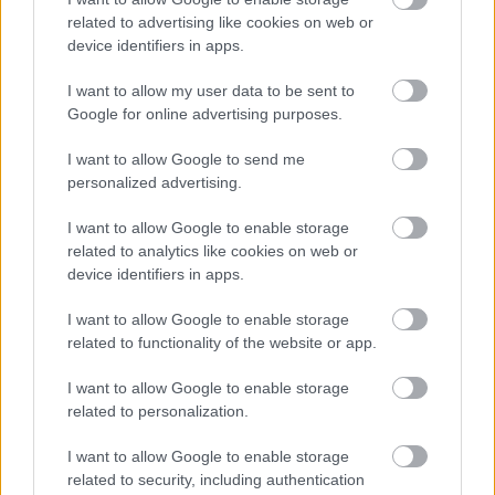
nagy sikerrel szerepelt Pécsett, Sopronban a VOLT
Fesztiválon, a szegedi Thealteren, a Szigeten és
related to advertising like cookies on web or
device identifiers in apps.
Debrecenben az Alternatív Színházi Szemlén is.
I want to allow my user data to be sent to
Google for online advertising purposes.
PIG BANK
I want to allow Google to send me
Élő crowd-funding (közösségi finanszírozás) revü
personalized advertising.
Koncepció:
Ardai Petra, Luc van Loo
I want to allow Google to enable storage
Szereplők:
Ardai Petra, Luc van Loo
és a jelöltek
related to analytics like cookies on web or
device identifiers in apps.
Dramaturg és társszerző:
Veress Anna
I want to allow Google to enable storage
Szoftverfejlesztés (szavazó rendszer):
Sylvain Vriens
related to functionality of the website or app.
Jelmez:
Schopp Ildikó
I want to allow Google to enable storage
related to personalization.
Technikai vezető:
Marco Chardon
I want to allow Google to enable storage
Vizuális tervezés:
DuplaStudio Domján Gábor
related to security, including authentication