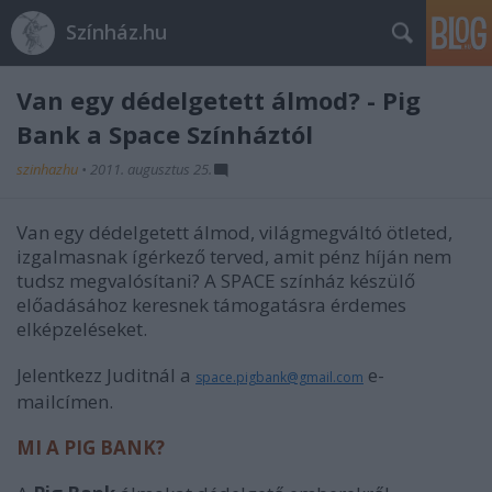
Színház.hu
Van egy dédelgetett álmod? - Pig
Bank a Space Színháztól
szinhazhu
•
2011. augusztus 25.
Van egy dédelgetett álmod, világmegváltó ötleted,
izgalmasnak ígérkező terved, amit pénz híján nem
tudsz megvalósítani? A SPACE színház készülő
előadásához keresnek támogatásra érdemes
elképzeléseket.
Jelentkezz Juditnál a
e-
space.pigbank@gmail.com
mailcímen.
MI A PIG BANK?