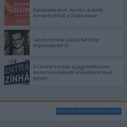
Kamaradarabok, kortárs drámák,
koncertszínház a Teátrumban
Gasztronómiai utazás Karinthy
koponyája körül
A Centrál Színház új jegyrendszeren
keresztül értékesíti a következő évad
jegyeit
SÜTI BEÁLLÍTÁSOK MÓDOSÍTÁSA