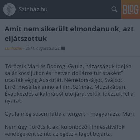
Színház.hu
Amit nem sikerült elmondanunk, azt
eljátszottuk
szinhazhu
•
2011. augusztus 28.
Törőcsik Mari és Bodrogi Gyula, házasságuk idején
saját kocsijukon és “hetven dolláros turistaként”
utazták végig Ausztriát, Németországot, Svájcot.
Erről meséltek anno a Film, Színház, Muzsikában.
Évadkezdés alkalmából utoljára, velük idézzük fel a
nyarat.
Gyula még sosem látta a tengert – magyarázza Mari.
Nem úgy Törőcsik, aki különböző filmfesztiválok
vendégeként szinte az egész világot bejárta.