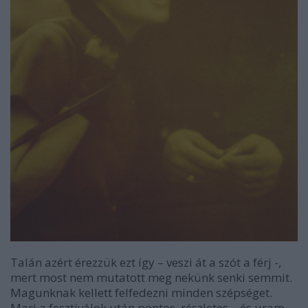
Talán azért érezzük ezt így – veszi át a szót a férj -,
mert most nem mutatott meg nekünk senki semmit.
Magunknak kellett felfedezni minden szépséget.
Mari a fesztiválok után pontos, részletes – és uram