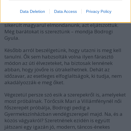
Data Deletion
Data Access
Privacy Policy
-Na, de hát így is megértettünk mindenkit. Amit nem
sikerült magyarul elmondanunk, azt eljátszottuk.
Még barátokat is szereztünk – mondja Bodrogi
Gyula.
Később arról beszélgetünk, hogy utazni is meg kell
tanulni. Ők sem habzsolták volna ilyen fárasztó
módon az úti élvezeteket, ha biztosak lennének
abban, hogy jövőre is útrakelhetnek. Dehát az
időzavar, az esetleges elfoglaltságok, ki tudja, nem
akadályozzák-e meg őket.
Végezetül persze szó esik a szerepekről is, amelyeket
most próbálnak. Törőcsik Mari a Villámfénynél női
főszerepét próbálja, Bodrogi pedig a
Gyermekszínházban vendégszerepel majd. Na, és a
közös vágyakról? Szeretnének ezidén is együtt
játszani egy igazán jó, modern, táncos-énekes