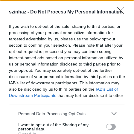
bocsá, néha kimerítő – beszámolót tart. Így aztán
szinhaz -
Do Not Process My Personal Information
Franciaországban is ismerős volt nekem is minden,
amit Mari látott. Leginkább azonban a Rodin
múzeumnak örültünk, amelyet közösen sikerült
If you wish to opt-out of the sale, sharing to third parties, or
önmagunknak felfedezni.
processing of your personal or sensitive information for
targeted advertising by us, please use the below opt-out
-Jártunk Cannes-ban is. El sem tudom mondani,
section to confirm your selection. Please note that after your
milyen óriási a változás a fesztiválok és a
opt-out request is processed you may continue seeing
milliomosok Cannes-ja között – szól Törőcsik. Akkor,
interest-based ads based on personal information utilized by
us or personal information disclosed to third parties prior to
amikor én képviseltem a Magyar filmgyártást,
your opt-out. You may separately opt-out of the further
mindenhová be lehetett látni. A fesztiválok alatt
disclosure of your personal information by third parties on the
mindenhol megbámultak mindent és mindenkit.
IAB’s list of downstream participants. This information may
Kedvesen bohém a hangulat. De ilyenkor a
also be disclosed by us to third parties on the
IAB’s List of
milliomosok nyaralóját, s még a szabadstrandot is
Downstream Participants
that may further disclose it to other
palánkok védik.
third parties.
-Turistaként utaztunk, s a mindenkori
Please note that this website/app uses one or more Google
Personal Data Processing Opt Outs
szegényemberek ellenszenvével néztük a
services and may gather and store information including but
milliomosok kiskutyáit “akik” nyáron is kosztümöt és
not limited to your visit or usage behaviour. You may click to
I want to opt-out of the Sharing of my
personal data.
cipőcskét viselnek.
grant or deny consent to Google and its third-party tags to