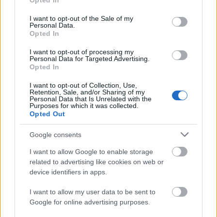
Opted In
use your data for below specified purposes in below Google
Aztán arról beszélgetünk, hogy az ő korosztályuk,
consent section.
I want to opt-out of the Sale of my
pontosabban a huszonnyolc-harminc eves
Personal Data.
Opted In
értelmiségiek mennyire nem tudnak idegen
nyelveket, ők maguk sem beszélnek – csupán
I want to opt-out of processing my
magyarul. A jelenség okánál hosszabban időzünk,
Personal Data for Targeted Advertising.
Mari azt mondja:
Opted In
I want to opt-out of Collection, Use,
-Könnyű a nyugati színésznőknek. Azok beszélnek
Retention, Sale, and/or Sharing of my
franciául, angolul, olaszul, németül. De hiszen hol
Personal Data that Is Unrelated with the
Purposes for which it was collected.
Franciaországban, hol Amerikában, máskor
Opted Out
Németországban töltenek esetleg éveket. Én
magamról tudom, milyen jó is lett volna Charles
Google consents
Boyerval közös nyelvet találni, hiszen a tolmácsok
útján a tolmácsok egyéniségét ismerheti meg az
I want to allow Google to enable storage
idegen, s az ember, ha tolmácsolják, többnyire
related to advertising like cookies on web or
közhelyeket mond… - Bizony, tanulni kellene! De én
device identifiers in apps.
is mindig csak elkezdem az angolt, s egy-két hét
I want to allow my user data to be sent to
szorgalmas tanulását csakhamar abba kell
Google for online advertising purposes.
hagynom. Hol egy filmszerep miatt, máskor meg
azért, mert a színpad nem engedi…