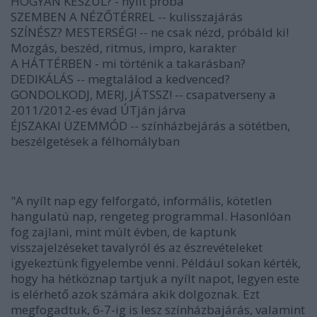
HOGYAN KÉSZÜL? - nyílt próba
SZEMBEN A NÉZŐTÉRREL -- kulisszajárás
SZÍNÉSZ? MESTERSÉG! -- ne csak nézd, próbáld ki!
Mozgás, beszéd, ritmus, impro, karakter
A HÁTTÉRBEN - mi történik a takarásban?
DEDIKÁLÁS -- megtalálod a kedvenced?
GONDOLKODJ, MERJ, JÁTSSZ! -- csapatverseny a
2011/2012-es évad ÚTján járva
ÉJSZAKAI ÜZEMMÓD -- színházbejárás a sötétben,
beszélgetések a félhomályban
"A nyílt nap egy felforgató, informális, kötetlen
hangulatú nap, rengeteg programmal. Hasonlóan
fog zajlani, mint múlt évben, de kaptunk
visszajelzéseket tavalyról és az észrevételeket
igyekeztünk figyelembe venni. Például sokan kérték,
hogy ha hétköznap tartjuk a nyílt napot, legyen este
is elérhető azok számára akik dolgoznak. Ezt
megfogadtuk, 6-7-ig is lesz színházbajárás, valamint