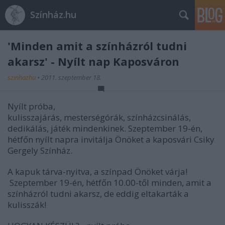
Színház.hu
'Minden amit a színházról tudni
akarsz' - Nyílt nap Kaposváron
szinhazhu
•
2011. szeptember 18.
Nyílt próba,
kulisszajárás, mesterségórák, színházcsinálás,
dedikálás, játék mindenkinek. Szeptember 19-én,
hétfőn nyílt napra invitálja Önöket a kaposvári Csiky
Gergely Színház.
A kapuk tárva-nyitva, a színpad Önöket várja!
Szeptember 19-én, hétfőn 10.00-től minden, amit a
színházról tudni akarsz, de eddig eltakarták a
kulisszák!