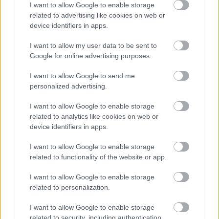
I want to allow Google to enable storage
varrodákba, kelléktárba
related to advertising like cookies on web or
device identifiers in apps.
10.00– 10.45 mesterségóra 1. Lugosi Györggyel:
mozgástréning, vívás, verekedés (stúdió)
I want to allow my user data to be sent to
Google for online advertising purposes.
10.00–11.00 színházcsinálók* 1: jelenetek
színpadra vitele teljes technikai apparátussal
I want to allow Google to send me
(próbaterem)
personalized advertising.
10.30– 11.15 mesedramatizálás: mini
I want to allow Google to enable storage
próbafolyamat miniknek (téli kert)
related to analytics like cookies on web or
device identifiers in apps.
11.00– 11.45 mesterségóra 2. Tóth Gézával:
improvizáció, szituáció, játék (stúdió)
I want to allow Google to enable storage
related to functionality of the website or app.
11.00– 12.00 színházcsinálók* 2: jelenetek
színpadra vitele teljes technikai apparátussal
I want to allow Google to enable storage
(próbaterem)
related to personalization.
11.00– 13.30 Újratervezés-társasjáték*: 6
I want to allow Google to enable storage
állomáson feladatok, rejtvények az évad
related to security, including authentication