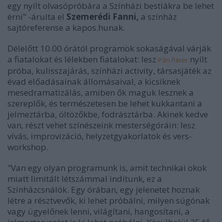
egy nyílt olvasópróbára a Színházi bestiákra be lehet
érni" -árulta el
Szemerédi Fanni,
a színház
sajtóreferense a kapos.hunak.
Délelőtt 10.00 órától programok sokaságával várják
a fiatalokat és lélekben fiatalokat: lesz
nyílt
Pán Péter
próba, kulisszajárás, színházi activity, társasjáték az
évad előadásainak állomásaival, a kicsiknek
mesedramatizálás, amiben ők maguk lesznek a
szereplők, és természetesen be lehet kukkantani a
jelmeztárba, öltözőkbe, fodrásztárba. Akinek kedve
van, részt vehet színészeink mesterségóráin: lesz
vívás, improvizáció, helyzetgyakorlatok és vers-
workshop.
"Van egy olyan programunk is, amit technikai okok
miatt limitált létszámmal indítunk, ez a
Színházcsnálók. Egy órában, egy jelenetet hoznak
létre a résztvevők, ki lehet próbálni, milyen súgónak
vagy ügyelőnek lenni, világítani, hangosítani, a