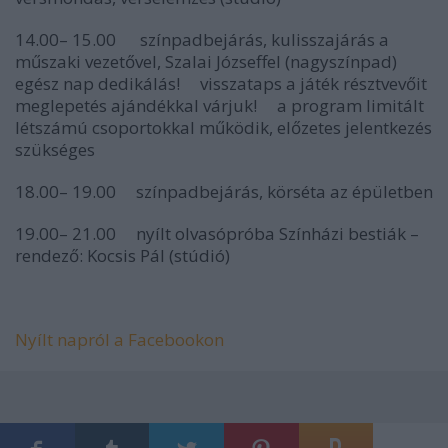
14.00– 15.00 színpadbejárás, kulisszajárás a
műszaki vezetővel, Szalai Józseffel (nagyszínpad)
egész nap dedikálás! visszataps a játék résztvevőit
meglepetés ajándékkal várjuk! a program limitált
létszámú csoportokkal működik, előzetes jelentkezés
szükséges
18.00– 19.00 színpadbejárás, körséta az épületben
19.00– 21.00 nyílt olvasópróba Színházi bestiák –
rendező: Kocsis Pál (stúdió)
Nyílt napról a Facebookon