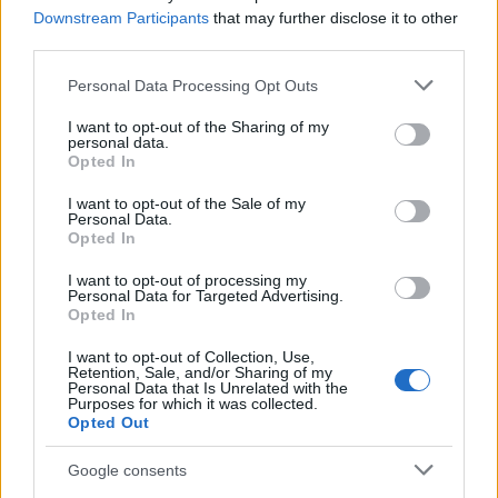
Downstream Participants
that may further disclose it to other
third parties.
Please note that this website/app uses one or more Google
Personal Data Processing Opt Outs
services and may gather and store information including but
not limited to your visit or usage behaviour. You may click to
I want to opt-out of the Sharing of my
personal data.
grant or deny consent to Google and its third-party tags to
Opted In
use your data for below specified purposes in below Google
consent section.
I want to opt-out of the Sale of my
Personal Data.
Opted In
Böngésszék át a részletes programot!
I want to opt-out of processing my
Personal Data for Targeted Advertising.
Opted In
Délelőtt:
I want to opt-out of Collection, Use,
10.00– 11.00 Pán Péter nyílt próba – rendező:
Retention, Sale, and/or Sharing of my
Personal Data that Is Unrelated with the
Kelemen József (nagyszínpad) (RÖPTETÉS A
Purposes for which it was collected.
SZÍNPADON!)
Opted Out
10.00– 14.00 körséta az épületben:
Google consents
jelmezfelpróbálás, bekukkantás az öltözőkbe,