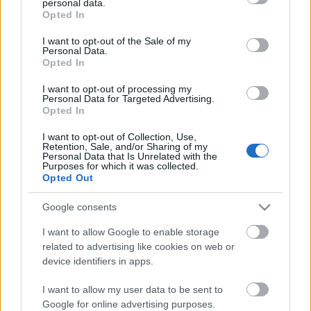
personal data.
grant or deny consent to Google and its third-party tags to
majd le. A színésznek a rácsok mögött hozzá kell
Opted In
use your data for below specified purposes in below Google
majd szoknia a mindennapos motozáshoz, csak
consent section.
alakzatban mozoghat többi elítélt társával és
I want to opt-out of the Sale of my
Personal Data.
vezényszavakkal kap parancsokat.
Opted In
Kapcsolódó anyagok:
I want to opt-out of processing my
Personal Data for Targeted Advertising.
Opted In
Stohl: börtönshowra sem vágyom
6-8 fős cellába vonul Stohl - megvan a pontos időpont
I want to opt-out of Collection, Use,
Retention, Sale, and/or Sharing of my
Personal Data that Is Unrelated with the
Purposes for which it was collected.
Opted Out
Google consents
I want to allow Google to enable storage
related to advertising like cookies on web or
Ajánlott bejegyzések:
device identifiers in apps.
I want to allow my user data to be sent to
Google for online advertising purposes.
Indul az e-Trafó online programsorozat