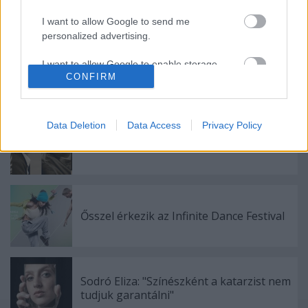
I want to allow Google to send me
personalized advertising.
I want to allow Google to enable storage
Meghalt Böröndi Tamás
CONFIRM
related to analytics like cookies on web or
device identifiers in apps.
I want to allow Google to enable storage
Data Deletion
Data Access
Privacy Policy
related to functionality of the website or app.
Különleges találkozások Zsámbékon
I want to allow Google to enable storage
related to personalization.
I want to allow Google to enable storage
Ősszel érkezik az Infinite Dance Festival
related to security, including authentication
functionality and fraud prevention, and other
user protection.
Sodró Eliza: "Színészként a katarzist nem
tudjuk garantálni"