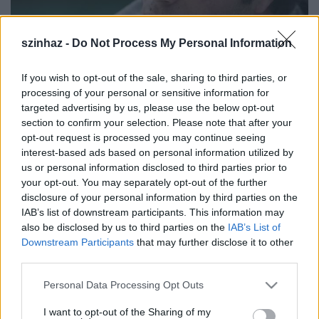
szinhaz -
Do Not Process My Personal Information
If you wish to opt-out of the sale, sharing to third parties, or
processing of your personal or sensitive information for
targeted advertising by us, please use the below opt-out
Felmondtak
Stohlnak
a Nemzetiben –
számolt be
section to confirm your selection. Please note that after your
mai számában a Bors című napilap
. Alföldinek
opt-out request is processed you may continue seeing
állami intézmény vezetőjeként nem volt más
interest-based ads based on personal information utilized by
választása, de hangsúlyozta: szabadulása után
us or personal information disclosed to third parties prior to
visszavárják a színészt.
your opt-out. You may separately opt-out of the further
disclosure of your personal information by third parties on the
Stohl a napokban búcsúzott el a társulat tagjaitól, a
IAB’s list of downstream participants. This information may
napilap információi szerint mindenki megkönnyezte
also be disclosed by us to third parties on the
IAB’s List of
a találkozót, különösen a műsorvezető, aki többször
Downstream Participants
that may further disclose it to other
is elsírta magát.
third parties.
Stohl András alig két hét múlva, október 5-én kezdi
Please note that this website/app uses one or more Google
Personal Data Processing Opt Outs
meg tíz hónapos börtönbüntetését, amit
services and may gather and store information including but
valószínűleg a tököli fiatalkorúak börtönében tölt
not limited to your visit or usage behaviour. You may click to
I want to opt-out of the Sharing of my