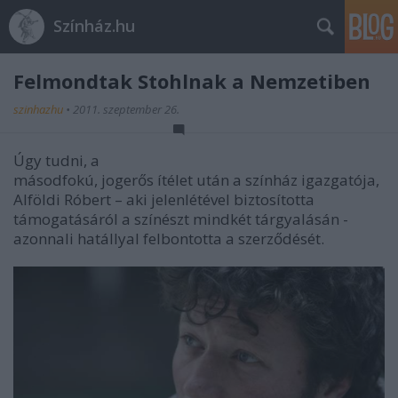
Színház.hu
Felmondtak Stohlnak a Nemzetiben
szinhazhu
•
2011. szeptember 26.
Úgy tudni, a
másodfokú, jogerős ítélet után a színház igazgatója,
Alföldi Róbert – aki jelenlétével biztosította
támogatásáról a színészt mindkét tárgyalásán -
azonnali hatállyal felbontotta a szerződését.