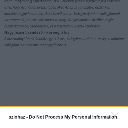
az öt - még mindig repertoáron levő – előadás jelentőségénél fogva érdemes
arra, hogy ily módon prezentálják őket. Az opus változatos, esztétikai,
(anti)ideológiai hozzáállásában következetes. Melegen ajánlom kollégáimnak,
barátaimnak, sőt ellenségeimnek is, hogy látogassanak el október végén
Észak-Bácskába, Szabadkára, és a Kosztolányi Dezső Színházba.
Nagy József, rendező – koreográfus
A Kosztolányi Dezső Színház egy érdekes, és izgalmas színház, melegen ajánlom
kollégáim, és mindenki más figyelmébe is.
szinhaz -
Do Not Process My Personal Information