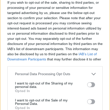
If you wish to opt-out of the sale, sharing to third parties, or
processing of your personal or sensitive information for
targeted advertising by us, please use the below opt-out
section to confirm your selection. Please note that after your
Haris Pašović, rendező, East West theatre Company (Szarajevo)
opt-out request is processed you may continue seeing
Nem túlzás azt állítani, hogy manapság a Kosztolányi Dezső Színház a
interest-based ads based on personal information utilized by
legvitálisabb színházak egyike Európában. A szerb, magyar, román határhoz is
us or personal information disclosed to third parties prior to
közel fekvő városban, ahol Közép-Európa legnagyobb politikai, szociológiai,
your opt-out. You may separately opt-out of the further
nemzeti és kulturális kérdései koncentrálódnak, egy kis társulat - mely eredeti,
disclosure of your personal information by third parties on the
és művészileg izgalmas - lenyűgöző bátorsággal avatkozik bele a valóságba.
IAB’s list of downstream participants. This information may
Senki sem ismeri Urbán András tehetségének és gondolatainak útjait. Minden
also be disclosed by us to third parties on the
IAB’s List of
előadása üdítően meglepő. A rendezői munkássága előzmény nélküli,
Downstream Participants
that may further disclose it to other
páratlan, megfoghatatlan, titokzatos, és mégis, úgy érzem meleg, s
third parties.
lehengerlően optimista. A színház színészei egyfajta Urbán-transzban
Please note that this website/app uses one or more Google
játszanak. Technikailag briliánsak, de nem ez munkájuk lényege. Ami
Personal Data Processing Opt Outs
services and may gather and store information including but
lélegzetelállító, az játékuk intenzitása, érzelmi mélysége. Amikor becsalogatnak
not limited to your visit or usage behaviour. You may click to
I want to opt-out of the Sharing of my
a borzongató irracionális labirintusukba, és elkísérnek saját félelmeim
personal data.
grant or deny consent to Google and its third-party tags to
határáig, öniróniájuk hidegzuhanyát zúdítják rám. A Kosztolányi Dezső
Opted In
use your data for below specified purposes in below Google
Színház társulata olyan helyszínekre kalauzolja nézőit, ahová senki más nem
consent section.
I want to opt-out of the Sale of my
képes. Művészetük visszhangja a legjobb hír, mely Közép-Európából érkezett az
Personal Data.
utóbbi években. S ennek nem pusztán kulturális hírértéke van, hanem ennél
Opted In