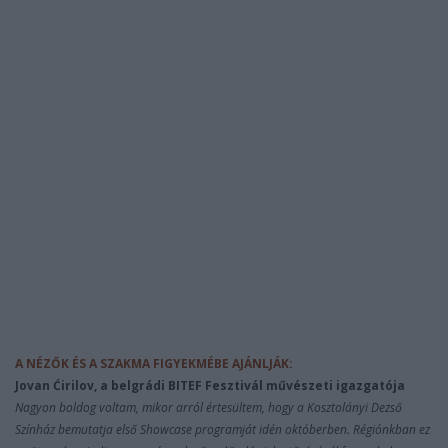
A NÉZŐK ÉS A SZAKMA FIGYEKMÉBE AJÁNLJÁK:
Jovan Ćirilov, a belgrádi BITEF Fesztivál művészeti igazgatója
Nagyon boldog voltam, mikor arról értesültem, hogy a Kosztolányi Dezső
Színház bemutatja első Showcase programját idén októberben. Régiónkban ez