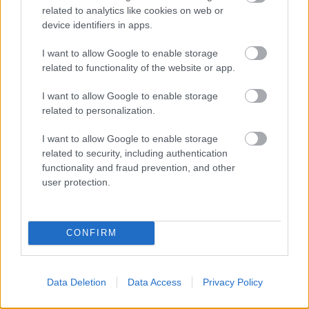
Színházban. A produkciók bemutatójuk
related to analytics like cookies on web or
sorrendjében kerülnek a közönség elé:
device identifiers in apps.
október 21. péntek
I want to allow Google to enable storage
related to functionality of the website or app.
16.00 - Brecht - The Hardcore Machine
I want to allow Google to enable storage
20.30 - Urbi et orbi
related to personalization.
október 22. szombat
I want to allow Google to enable storage
related to security, including authentication
16.00 - Turbo Paradiso
functionality and fraud prevention, and other
user protection.
20.30 - The Beach
CONFIRM
Data Deletion
Data Access
Privacy Policy