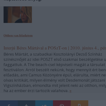
Otthon van feladatom
Interjú Béres Mártával a POSzT-on | 2010. június 4., pé
Béres Mártát, a szabadkai Kosztolányi Dezső Színház
színésznőjét az idei POSZT első szakmai beszélgetése 
faggattuk. A The beach-csel képviseli magát a társulat
fesztiválon. Arról beszélt nekünk, hogy mennyit ért ben
előadás, ami Camus Közönyére épül, elárulta, miért n
olvas kritikát, milyen élmény volt Desdemonát játszani
Vígszínházban, elmondta mit jelent neki az otthon, mil
ha az ember érzi tartozik valahova.
»