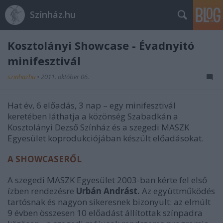
Színház.hu
Kosztolányi Showcase - Évadnyitó
minifesztivál
szinhazhu
•
2011. október 06.
Hat év, 6 előadás, 3 nap – egy minifesztivál
keretében láthatja a közönség Szabadkán a
Kosztolányi Dezső Színház és a szegedi MASZK
Egyesület koprodukciójában készült előadásokat.
A SHOWCASERŐL
A szegedi MASZK Egyesület 2003-ban kérte fel első
ízben rendezésre
Urbán Andrást.
Az együttműködés
tartósnak és nagyon sikeresnek bizonyult: az elmúlt
9 évben összesen 10 előadást állítottak színpadra