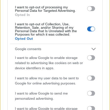
jóval sokrétűbb.
I want to opt-out of processing my
Personal Data for Targeted Advertising.
Opted In
I want to opt-out of Collection, Use,
Retention, Sale, and/or Sharing of my
Personal Data that Is Unrelated with the
Purposes for which it was collected.
Opted Out
Google consents
I want to allow Google to enable storage
related to advertising like cookies on web or
device identifiers in apps.
I want to allow my user data to be sent to
Google for online advertising purposes.
I want to allow Google to send me
A
Kosztolányi Showcase
programjában az utóbbi
personalized advertising.
hat év termését láthatják a nézők 2011. október
21-23. között Szabadkán, a Kosztolányi Dezső
I want to allow Google to enable storage