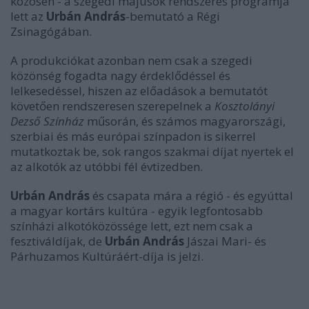
közösen - a szegedi májusok rendszeres programja
lett az
Urbán András
-bemutató a Régi
Zsinagógában.
A produkciókat azonban nem csak a szegedi
közönség fogadta nagy érdeklődéssel és
lelkesedéssel, hiszen az előadások a bemutatót
követően rendszeresen szerepelnek a
Kosztolányi
Dezső Színház
műsorán, és számos magyarországi,
szerbiai és más európai színpadon is sikerrel
mutatkoztak be, sok rangos szakmai díjat nyertek el
az alkotók az utóbbi fél évtizedben.
Urbán András
és csapata mára a régió - és egyúttal
a magyar kortárs kultúra - egyik legfontosabb
színházi alkotóközössége lett, ezt nem csak a
fesztiváldíjak, de
Urbán András
Jászai Mari- és
Párhuzamos Kultúráért-díja is jelzi.