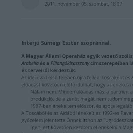
2011. november 05. szombat, 18:07
Interjú Sümegi Eszter szopránnal.
A Magyar Állami Operaház egyik vezető szólis
Arabella
és a
Pillangókisasszony
címszerepeiben lát
és terveiről kérdeztük.
Az idei évad első felében újra fellép
Tosca
ként és
előadást követően előfordulhat, hogy az énekes m
Nálam nem. Minden előadás más: a partner, a
produkció, de a zenét magát nem tudom meg
1997-ben énekeltem először, és azóta legaláb
A
Toscá
ból és az
Aidá
ból énekelt az 1992-es Pavar
győzelem jelentette Önnek itthon az "ugródeszkát
Igen, ezt követően kezdtem el énekelni a Ma