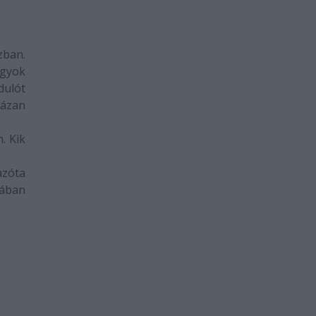
zban.
agyok
dulót
zázan
. Kik
azóta
á
ban