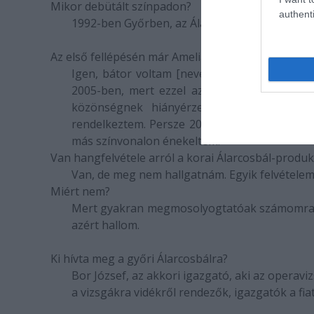
Mikor debütált színpadon?
authenti
1992-ben Győrben, az
Álarcosbál
Ameliájának
Az első fellépésén már Ameliát énekelt?
Igen, bátor voltam
[nevet]
. Akkor csak néhá
2005-ben, mert ezzel azért tényleg várni k
közönségnek hiányérzete. Csak olyan tech
rendelkeztem. Persze 2005-ben, amikor az
Ál
más színvonalon énekeltem.
Van hangfelvétele arról a korai Álarcosbál-produk
Van, de meg nem hallgatnám. Egyik felvétele
Miért nem?
Mert gyakran megmosolyogtatóak számomra, m
azért hallom.
Ki hívta meg a győri
Álarcosbál
ra?
Bor József, az akkori igazgató, aki az operav
a vizsgákra vidékről rendezők, igazgatók a fi