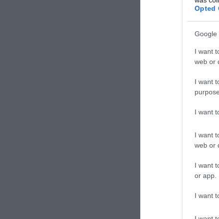
Opted 
Google 
I want t
web or d
I want t
purpose
I want 
I want t
web or d
I want t
or app.
I want t
Verdi:
A szicília
I want t