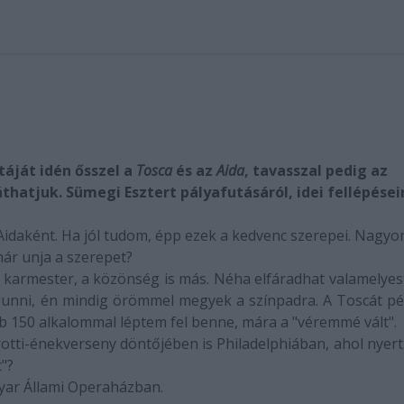
táját idén ősszel a
Tosca
és az
Aida
, tavasszal pedig az
hatjuk. Sümegi Esztert pályafutásáról, idei fellépései
Aida
ként. Ha jól tudom, épp ezek a kedvenc szerepei. Nagyo
ár unja a szerepet?
 karmester, a közönség is más. Néha elfáradhat valamelyes
unni, én mindig örömmel megyek a színpadra. A
Toscá
t pé
b 150 alkalommal léptem fel benne, mára a "véremmé vált".
otti-énekverseny döntőjében is Philadelphiában, ahol nyert.
"?
gyar Állami Operaházban.