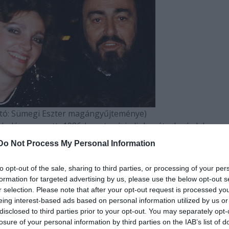
fotó: Sümegi Eszter magángyűjteménye)
skolán szerzett 1986-ban tanári diplomát, de érdekes 
gye?
Do Not Process My Personal Information
iderült, hogy én szoprán vagyok. Ágay Karola művésznő - 
j nem elhatározás kérdése...
to opt-out of the sale, sharing to third parties, or processing of your per
formation for targeted advertising by us, please use the below opt-out s
cson, ahol születtem, már négy évesen énekeltem Karácso
r selection. Please note that after your opt-out request is processed y
m, szolfézst tanultam. Schneider Lajos népdalgyűjtő Moh
eing interest-based ads based on personal information utilized by us or
környékén pedig rendszeresen tartottak "Schneider 
disclosed to third parties prior to your opt-out. You may separately opt-
losure of your personal information by third parties on the IAB’s list of
zt vettem. Később, amikor már Budapesten jártam iskolá