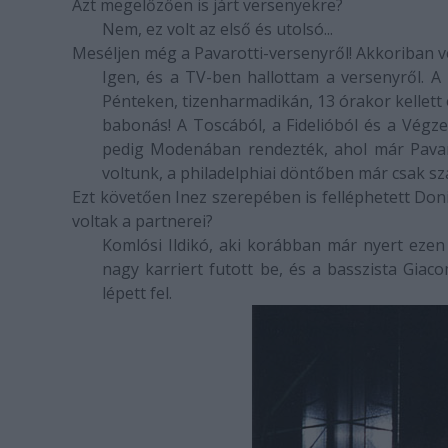
Azt megelőzően is járt versenyekre?
Nem, ez volt az első és utolsó...
Meséljen még a Pavarotti-versenyről! Akkoriban 
Igen, és a TV-ben hallottam a versenyről. A
Pénteken, tizenharmadikán, 13 órakor kellett
babonás! A
Toscá
ból, a
Fidelió
ból és a
Végze
pedig Modenában rendezték, ahol már Pavaro
voltunk, a philadelphiai döntőben már csak s
Ezt követően Inez szerepében is felléphetett Don
voltak a partnerei?
Komlósi Ildikó, aki korábban már nyert ezen
nagy karriert futott be, és a basszista Giac
lépett fel.