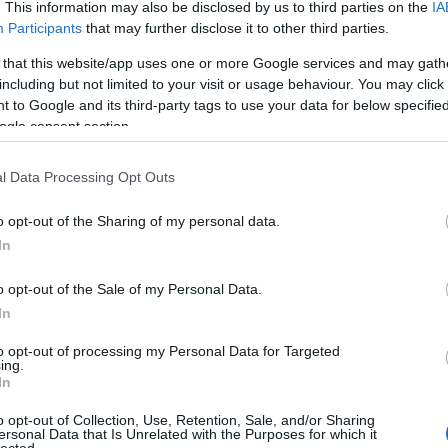
. This information may also be disclosed by us to third parties on the
IA
nár úr, mert olyan sok népdalt ismertem. Amikor Pécsett v
Participants
that may further disclose it to other third parties.
 jártam. Áriák énekléséhez persze akkor még nem volt 
 that this website/app uses one or more Google services and may gath
including but not limited to your visit or usage behaviour. You may click 
 to Google and its third-party tags to use your data for below specifi
endéke voltam, hozzá most is járok. Fontos a kontroll, me
ogle consent section.
zönség.
gy korábbi nyilatkozatában elmesélte, hogy a tanári di
l Data Processing Opt Outs
ől a véleménye: "jó lesz majd valamelyik vidéki szín
o opt-out of the Sharing of my personal data.
 fel az operatanszakra. De nem haragszom senkire. Szer
In
. Lehet egy tehetséges énekest gyötörni, de úgy gondolom,
vá való.
o opt-out of the Sale of my Personal Data.
In
to opt-out of processing my Personal Data for Targeted
ing.
In
o opt-out of Collection, Use, Retention, Sale, and/or Sharing
ersonal Data that Is Unrelated with the Purposes for which it
lected.