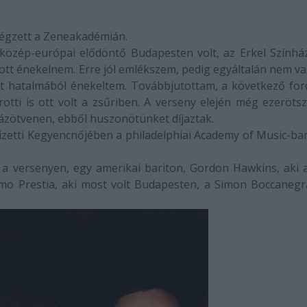
végzett a Zeneakadémián.
 közép-európai elődöntő Budapesten volt, az Erkel Színhá
 ott énekelnem. Erre jól emlékszem, pedig egyáltalán nem v
t hatalmá
ból énekeltem. Továbbjutottam, a következő for
tti is ott volt a zsűriben. A verseny elején még ezeröts
zázötvenen, ebből huszonötünket díjaztak.
izetti
Kegyencnő
jében a philadelphiai Academy of Music-ban
 a versenyen, egy amerikai bariton, Gordon Hawkins, aki 
omo Prestia, aki most volt Budapesten, a
Simon Boccanegr