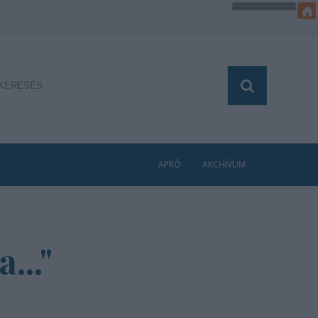
APRÓ
ARCHÍVUM
..."