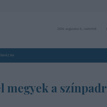
2026. augusztus 6., csütörtök
ZÍNHÁZ MA
 megyek a színpadra