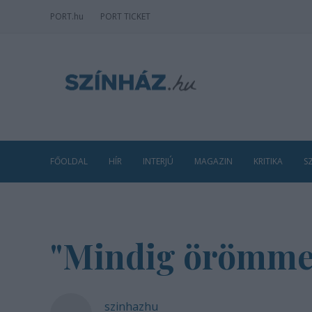
PORT
.hu
PORT TICKET
FŐOLDAL
HÍR
INTERJÚ
MAGAZIN
KRITIKA
S
"Mindig örömmel
szinhazhu