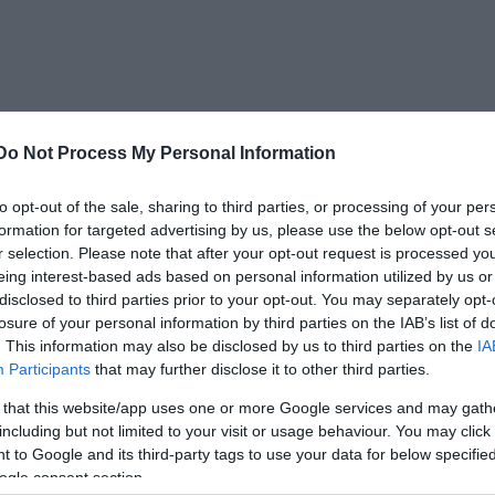
Do Not Process My Personal Information
to opt-out of the sale, sharing to third parties, or processing of your per
ó, művészeti pályára felkészítő gimnáziumi tagozatra
formation for targeted advertising by us, please use the below opt-out s
est Kortárs Művészeti Gimnázium néven.
r selection. Please note that after your opt-out request is processed y
eing interest-based ads based on personal information utilized by us or
disclosed to third parties prior to your opt-out. You may separately opt-
ajánlják ezt az iskolát, ahol a koncentráltan
fiataloknak
losure of your personal information by third parties on the IAB’s list of
s szerepet kap a művészet eszközeivel történő
. This information may also be disclosed by us to third parties on the
IA
Participants
that may further disclose it to other third parties.
al, a Bartók Béla Zeneművészeti Szakközépiskoláva
 that this website/app uses one or more Google services and may gath
ával együttműködve a 8. évfolyamban szakmai
including but not limited to your visit or usage behaviour. You may click 
 to Google and its third-party tags to use your data for below specifi
ogle consent section.