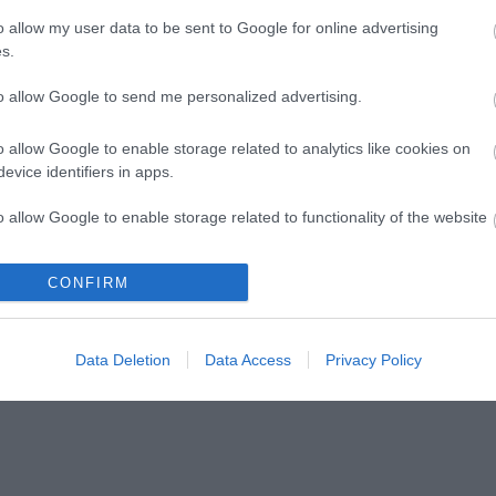
o allow my user data to be sent to Google for online advertising
s.
to allow Google to send me personalized advertising.
ág 50 –
Új bemutatóra készül a
o allow Google to enable storage related to analytics like cookies on
evice identifiers in apps.
találkozó és
Veszprémi Petőfi Színház
i előadás
o allow Google to enable storage related to functionality of the website
CONFIRM
o allow Google to enable storage related to personalization.
lói tartalomnak minősülnek, értük a
szolgáltatás technikai
üzemeltetője sem
o allow Google to enable storage related to security, including
n forduljon a blog szerkesztőjéhez. Részletek a
Felhasználási feltételekben
Data Deletion
Data Access
Privacy Policy
cation functionality and fraud prevention, and other user protection.