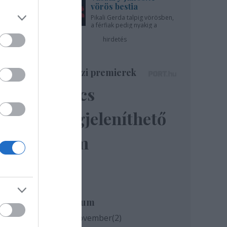
vörös bestia
Pikali Gerda talpig vörösben,
a férfiak pedig nyakig a
pácban - az Újszínházban!
hirdetés
Színházi premierek
Nincs
megjeleníthető
elem
Archívum
2020 november
(
2
)