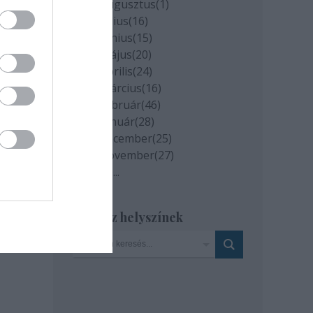
2020 augusztus
(
1
)
2020 július
(
16
)
2020 június
(
15
)
2020 május
(
20
)
2020 április
(
24
)
2020 március
(
16
)
2020 február
(
46
)
2020 január
(
28
)
2019 december
(
25
)
2019 november
(
27
)
Tovább
...
milyen
Szinház helyszínek
és az