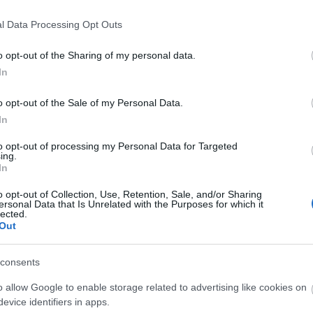
december 1.
Nyílt nap
l Data Processing Opt Outs
ti felvételire való jelentkezés határideje
o opt-out of the Sharing of my personal data.
In
észére küldendő jelentkezési lap határideje
o opt-out of the Sale of my Personal Data.
ormáció:
www.tanc.org.hu
In
to opt-out of processing my Personal Data for Targeted
ing.
In
o opt-out of Collection, Use, Retention, Sale, and/or Sharing
ersonal Data that Is Unrelated with the Purposes for which it
lected.
Out
consents
o allow Google to enable storage related to advertising like cookies on
evice identifiers in apps.