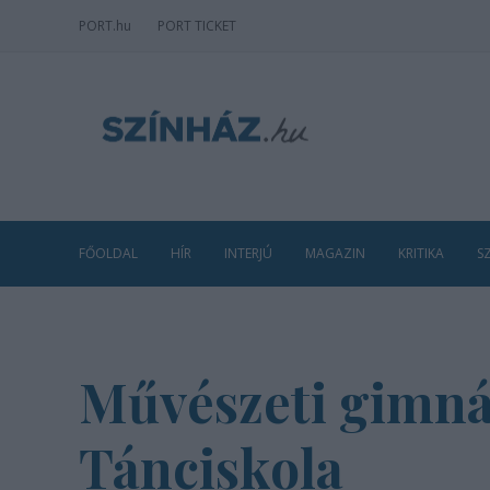
PORT
.hu
PORT TICKET
FŐOLDAL
HÍR
INTERJÚ
MAGAZIN
KRITIKA
S
Művészeti gimnáz
Tánciskola