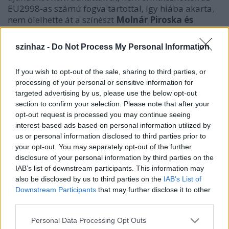
EU2998-as számú fogva tartottal, így hiába akarta,
nem ölelhette át a színészt
Molnár Piroska és
Bodrogi Gyula
sem - írja a
blikk.hu
.
szinhaz -
Do Not Process My Personal Information
If you wish to opt-out of the sale, sharing to third parties, or
processing of your personal or sensitive information for
targeted advertising by us, please use the below opt-out
section to confirm your selection. Please note that after your
opt-out request is processed you may continue seeing
interest-based ads based on personal information utilized by
us or personal information disclosed to third parties prior to
your opt-out. You may separately opt-out of the further
disclosure of your personal information by third parties on the
IAB’s list of downstream participants. This information may
also be disclosed by us to third parties on the
IAB’s List of
Downstream Participants
that may further disclose it to other
Szarvas József a börtönben
third parties.
A
Nemzeti Színház
büféjében van egy mérőszalag,
Please note that this website/app uses one or more Google
Personal Data Processing Opt Outs
amelyből Buci szabadulásáig naponta
services and may gather and store information including but