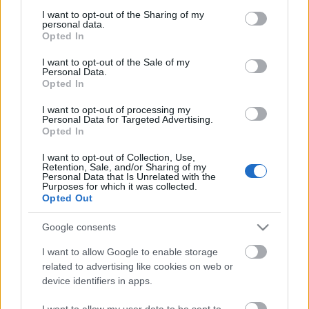
lenyisszantanak egy centit, így számolva a napokat
not limited to your visit or usage behaviour. You may click to
I want to opt-out of the Sharing of my
personal data.
kollégájuk szabadulásáig. Sokan azonban
grant or deny consent to Google and its third-party tags to
Opted In
személyesen is találkozni akartak Stohllal, a szeretet
use your data for below specified purposes in below Google
ünnepén. – A centimétervágást kedves dolognak, a
consent section.
I want to opt-out of the Sale of my
szeretetünk kifejezésének tartom. Visszavárjuk
Personal Data.
Opted In
Bandit, ha letöltötte a rá kiszabott büntetést.
Nemcsak szakmailag, de emberileg is hiányzik –
I want to opt-out of processing my
mondta a Blikknek
Bodrogi Gyula,
aki a csütörtöki,
Personal Data for Targeted Advertising.
Opted In
titokban tartott börtönelőadás konferansziéja volt.
I want to opt-out of Collection, Use,
– Nem tudtunk beszélni
Andrással,
el voltunk
Retention, Sale, and/or Sharing of my
szeparálva. Az előadás azonban jól sikerült,
Personal Data that Is Unrelated with the
Purposes for which it was collected.
mindenki igyekezett a legjobbat nyújtani – közölte a
Opted Out
Hollósi Frigyes
.
Google consents
I want to allow Google to enable storage
related to advertising like cookies on web or
device identifiers in apps.
I want to allow my user data to be sent to