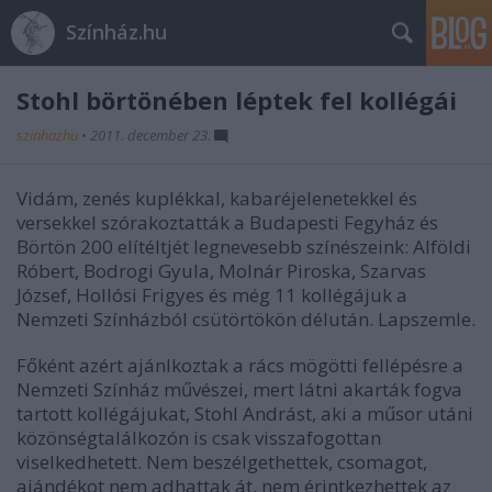
Színház.hu
Stohl börtönében léptek fel kollégái
szinhazhu
•
2011. december 23.
Vidám, zenés kuplékkal, kabaréjelenetekkel és
versekkel szórakoztatták a Budapesti Fegyház és
Börtön 200 elítéltjét legnevesebb színészeink: Alföldi
Róbert, Bodrogi Gyula, Molnár Piroska, Szarvas
József, Hollósi Frigyes és még 11 kollégájuk a
Nemzeti Színházból csütörtökön délután. Lapszemle.
Főként azért ajánlkoztak a rács mögötti fellépésre a
Nemzeti Színház művészei, mert látni akarták fogva
tartott kollégájukat, Stohl Andrást, aki a műsor utáni
közönségtalálkozón is csak visszafogottan
viselkedhetett. Nem beszélgethettek, csomagot,
ajándékot nem adhattak át, nem érintkezhettek az