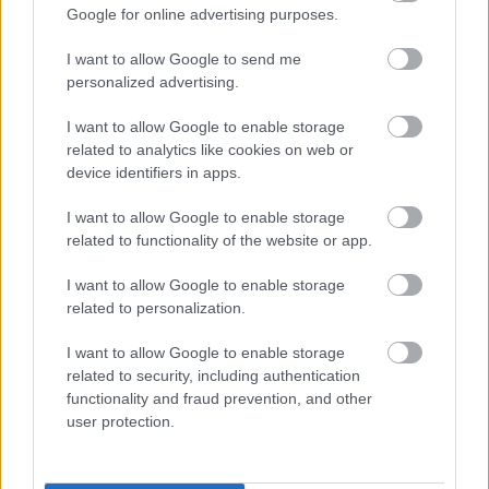
Google for online advertising purposes.
Jubileumi ajándékként zenei kreativitásra, játékra
invitálja nézőit a Maladype Színház. az apropó: a
I want to allow Google to send me
Tojáséj című előadásuk 50. alkalommal látható a
personalized advertising.
Tháliában.
I want to allow Google to enable storage
related to analytics like cookies on web or
device identifiers in apps.
I want to allow Google to enable storage
related to functionality of the website or app.
I want to allow Google to enable storage
related to personalization.
I want to allow Google to enable storage
related to security, including authentication
functionality and fraud prevention, and other
user protection.