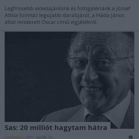
Legfrissebb videóajánlónk és fotógalériánk a József
Attila Színház legújabb darabjáról, a Háda János
által rendezett Oscar című vígjátékról.
Sas: 20 milliót hagytam hátra
szinhazhu
•
2011. április 23.