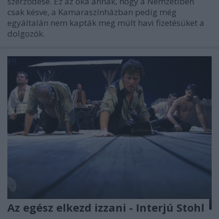
szerződése. Ez az oka annak, hogy a Nemzetiben
csak késve, a Kamaraszínházban pedig még
egyáltalán nem kapták meg múlt havi fizetésüket a
dolgozók.
Az egész elkezd izzani - Interjú Stohl