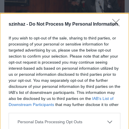
szinhaz -
Do Not Process My Personal Information
If you wish to opt-out of the sale, sharing to third parties, or
processing of your personal or sensitive information for
targeted advertising by us, please use the below opt-out
section to confirm your selection. Please note that after your
Miért dörmög a bankár és jubilál a
opt-out request is processed you may continue seeing
bankban a medve?
interest-based ads based on personal information utilized by
us or personal information disclosed to third parties prior to
szinhazhu
•
2011. április 22.
your opt-out. You may separately opt-out of the further
disclosure of your personal information by third parties on the
IAB’s list of downstream participants. This information may
A Nagyváradra az ünnepre hazalátogatók vagy épp
also be disclosed by us to third parties on the
IAB’s List of
arra járók számára kínál tartalmas kikapcsolódási
Downstream Participants
that may further disclose it to other
lehetőséget a Szigligeti Társulat: Csehov két
third parties.
egyfelvonásos bohózatát – (Medve, Jubileum)
mutatja be a Fekete Sas-palotában lévő Árkádia
Please note that this website/app uses one or more Google
Personal Data Processing Opt Outs
Bábszínházban. Csehov egyfelvonásos bohózatai, a
services and may gather and store information including but