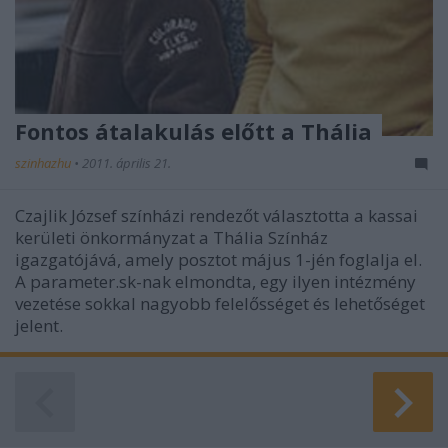
Fontos átalakulás előtt a Thália
szinhazhu
•
2011. április 21.
Czajlik József színházi rendezőt választotta a kassai
kerületi önkormányzat a Thália Színház
igazgatójává, amely posztot május 1-jén foglalja el.
A parameter.sk-nak elmondta, egy ilyen intézmény
vezetése sokkal nagyobb felelősséget és lehetőséget
jelent.