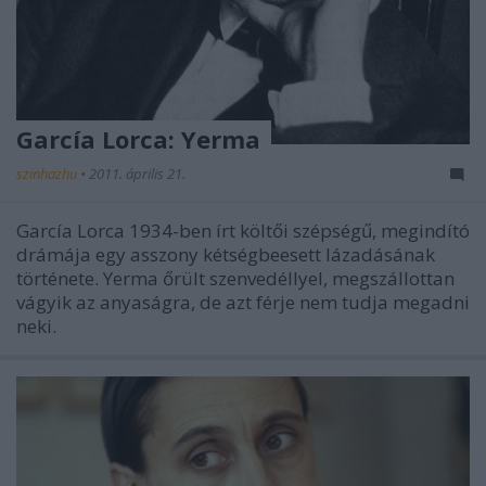
García Lorca: Yerma
szinhazhu
•
2011. április 21.
García Lorca 1934-ben írt költői szépségű, megindító
drámája egy asszony kétségbeesett lázadásának
története. Yerma őrült szenvedéllyel, megszállottan
vágyik az anyaságra, de azt férje nem tudja megadni
neki.