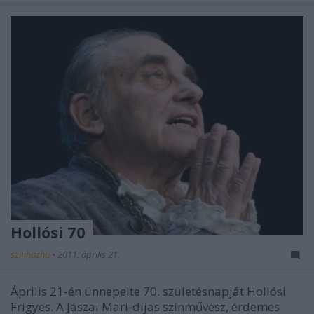
Hollósi 70
szinhazhu
•
2011. április 21.
Április 21-én ünnepelte 70. születésnapját Hollósi
Frigyes. A Jászai Mari-díjas színművész, érdemes