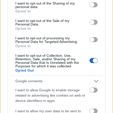
Medve és a…
not limited to your visit or usage behaviour. You may click to
I want to opt-out of the Sharing of my
personal data.
grant or deny consent to Google and its third-party tags to
Opted In
use your data for below specified purposes in below Google
consent section.
I want to opt-out of the Sale of my
Personal Data.
Opted In
I want to opt-out of processing my
Personal Data for Targeted Advertising.
Opted In
I want to opt-out of Collection, Use,
Retention, Sale, and/or Sharing of my
Personal Data that Is Unrelated with the
Purposes for which it was collected.
Opted Out
Google consents
I want to allow Google to enable storage
Nézői zeneszerzés és
related to advertising like cookies on web or
közönségtalálkozó
device identifiers in apps.
szinhazhu
•
2011. április 22.
I want to allow my user data to be sent to