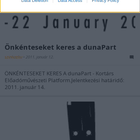
Data Deletion
Data Access
Privacy Policy
Önkénteseket keres a dunaPart
szinhazhu
•
2011. január 12.
ÖNKÉNTESEKET KERES A dunaPart - Kortárs
Előadóművészeti Platform.Jelentkezési határidő:
2011. január 14.