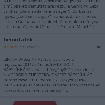
A Huszka Jenő életművének csúcsát jelentő Gül baba
című operett bemutatójára készül a Gárdonyi Géza
Színház. „Darumadár fenn az égen", „Borban az
igazság, borban a vigasz" - ismerős dalok ismerős
sorai, a Gül baba örökzöldjei. A próbák már folynak,
a bemutató január 28-án lesz, Szegvári Menyhért…
bemutatók
szinhazhu
•
2011. január 11.
CIRÓKA BÁBSZÍNHÁZ Gabi és a repülő
nagypapa2011. március 5.MESEBOLT
BÁBSZÍNHÁZA vitéz szabólegény2011. március 4.
>>>GERGELY THEÁTERBUDAPEST BÁBSZÍNHÁZ
Bőröndmese 2011. március 2. - jegyVOJTINA
BÁBSZÍNHÁZ Ki hol lakik? Bábjáték Tóth Krisztina és
Kovács András Ferenc verseiből 4…