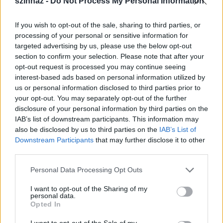
szinhaz -
Do Not Process My Personal Information
bemutatóval kezdődik az újesztendő. Valère
Novarina két darabbal nyitja a „bált". Az Odéonban
If you wish to opt-out of the sale, sharing to third parties, or
január 5-től látható Le Vrai Sang (Az igazi vér) című
processing of your personal or sensitive information for
darabja, a Le Repas-t pedig a Költészet Házában
targeted advertising by us, please use the below opt-out
mutatják be január 19-én.
section to confirm your selection. Please note that after your
opt-out request is processed you may continue seeing
interest-based ads based on personal information utilized by
us or personal information disclosed to third parties prior to
your opt-out. You may separately opt-out of the further
disclosure of your personal information by third parties on the
IAB’s list of downstream participants. This information may
also be disclosed by us to third parties on the
IAB’s List of
Downstream Participants
that may further disclose it to other
third parties.
Please note that this website/app uses one or more Google
Personal Data Processing Opt Outs
services and may gather and store information including but
not limited to your visit or usage behaviour. You may click to
I want to opt-out of the Sharing of my
personal data.
grant or deny consent to Google and its third-party tags to
Opted In
use your data for below specified purposes in below Google
consent section.
I want to opt-out of the Sale of my