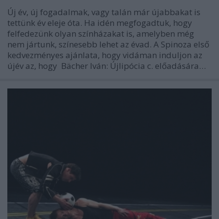
Új év, új fogadalmak, vagy talán már újabbakat is
tettünk év eleje óta. Ha idén megfogadtuk, hogy
felfedezünk olyan színházakat is, amelyben még
nem jártunk, színesebb lehet az évad. A Spinoza első
kedvezményes ajánlata, hogy vidáman induljon az
újév az, hogy Bächer Iván: Újlipócia c. előadására…