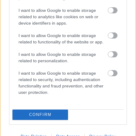
I want to allow Google to enable storage
related to analytics like cookies on web or
device identifiers in apps.
Székely népi zenés játék
I want to allow Google to enable storage
szinhazhu
•
2011. január 12.
related to functionality of the website or app.
2011. január 14-én és 15-én a budapesti József Attila
I want to allow Google to enable storage
Színházban vendégszerepel a révkomáromi Jókai
related to personalization.
Színház társulata. A színészek Tamási Áron Énekes
madár c. népi játékát adják elő.
I want to allow Google to enable storage
related to security, including authentication
functionality and fraud prevention, and other
user protection.
CONFIRM