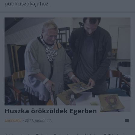
publicisztikájához.
Huszka örökzöldek Egerben
szinhazhu
•
2011. január 11.