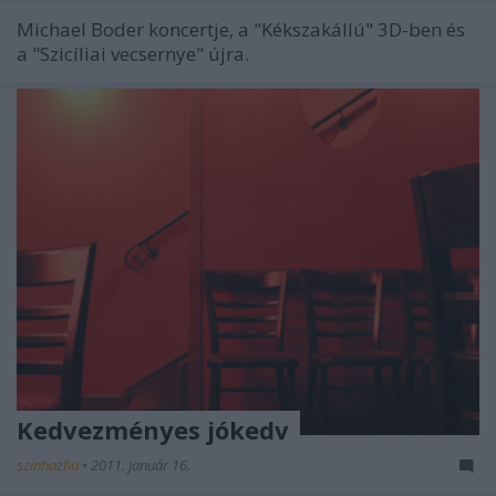
Michael Boder koncertje, a "Kékszakállú" 3D-ben és
a "Szicíliai vecsernye" újra.
Kedvezményes jókedv
szinhazhu
•
2011. január 16.