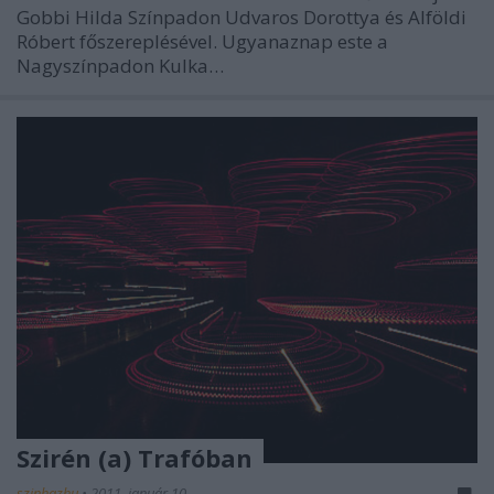
Gobbi Hilda Színpadon Udvaros Dorottya és Alföldi
Róbert főszereplésével. Ugyanaznap este a
Nagyszínpadon Kulka…
Szirén (a) Trafóban
szinhazhu
•
2011. január 10.