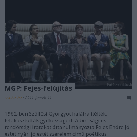
MGP: Fejes-felújítás
szinhazhu
•
2011. január 11.
1962-ben Szőllősi Györgyöt halálra ítélték,
felakasztották gyilkosságért. A bírósági és
rendőrségi iratokat áttanulmányozta Fejes Endre Jó
estét nyár, jó estét szerelem című poétikus