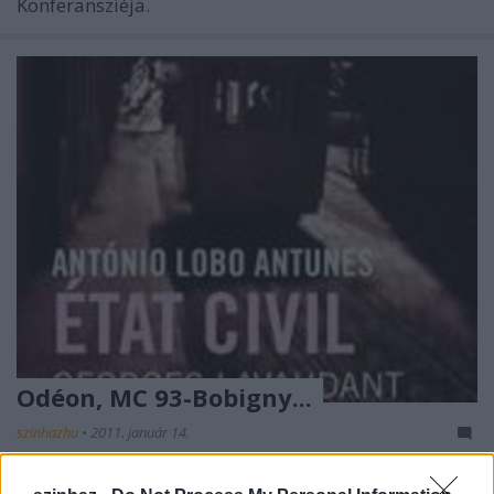
Konferansziéja.
Odéon, MC 93-Bobigny...
szinhazhu
•
2011. január 14.
A francia színházakban ismét sok érdekes