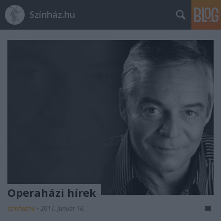
Színház.hu
Operaházi hírek
szinhazhu
•
2011. január 16.