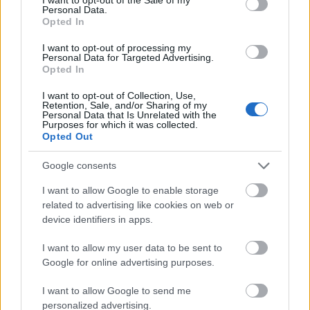
Újra, új helyen!
Personal Data.
Opted In
szinhazhu
•
2011. január 12.
I want to opt-out of processing my
Personal Data for Targeted Advertising.
Hosszú idő után ismét Minden Rossz Varietére
Opted In
készül a Táp Színház. Január 14-én pénteken 20.00(!)
I want to opt-out of Collection, Use,
órakor a SZIKRA cool-tour-house színháztermében
Retention, Sale, and/or Sharing of my
látható a legfrissebb, legsokkolóbb, legrosszabb
Personal Data that Is Unrelated with the
Purposes for which it was collected.
Varieté. Jegyfoglalás ajánlott.
Opted Out
Google consents
I want to allow Google to enable storage
related to advertising like cookies on web or
device identifiers in apps.
I want to allow my user data to be sent to
Google for online advertising purposes.
I want to allow Google to send me
personalized advertising.