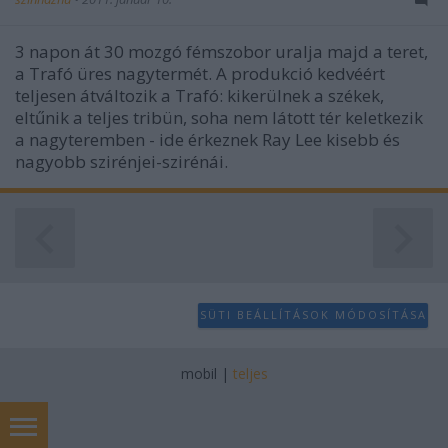
3 napon át 30 mozgó fémszobor uralja majd a teret,
a Trafó üres nagytermét. A produkció kedvéért
teljesen átváltozik a Trafó: kikerülnek a székek,
eltűnik a teljes tribün, soha nem látott tér keletkezik
a nagyteremben - ide érkeznek Ray Lee kisebb és
nagyobb szirénjei-szirénái.
SÜTI BEÁLLÍTÁSOK MÓDOSÍTÁSA
mobil
|
teljes