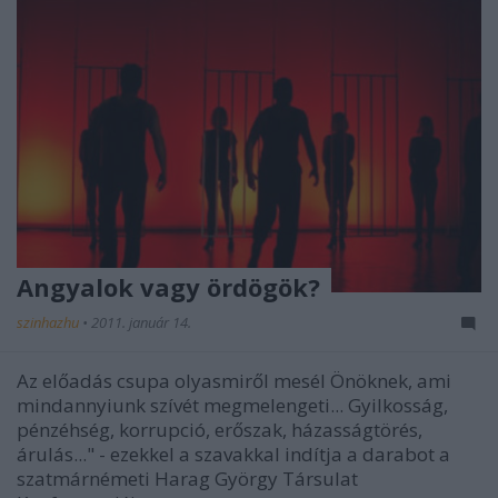
Angyalok vagy ördögök?
szinhazhu
•
2011. január 14.
Az előadás csupa olyasmiről mesél Önöknek, ami
mindannyiunk szívét megmelengeti... Gyilkosság,
pénzéhség, korrupció, erőszak, házasságtörés,
árulás..." - ezekkel a szavakkal indítja a darabot a
szatmárnémeti Harag György Társulat