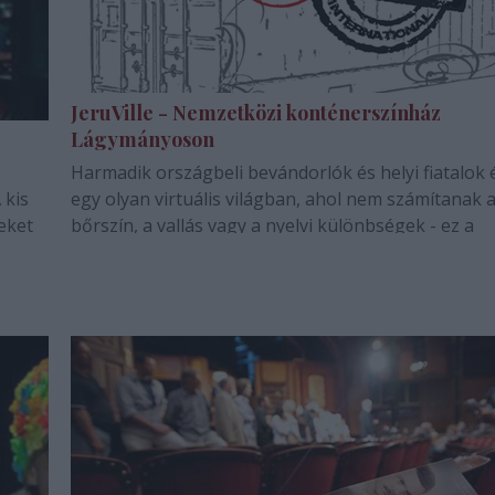
JeruVille - Nemzetközi konténerszínház
Lágymányoson
Harmadik országbeli bevándorlók és helyi fiatalok 
 kis
egy olyan virtuális világban, ahol nem számítanak 
teket
bőrszín, a vallás vagy a nyelvi különbségek - ez a
ket
JeruVille, amely két németországi előadás után mo
ágom”
Budapestre érkezett. A színházi produkcióhoz igazi
"konténerváros" épült Lágymányoson,…