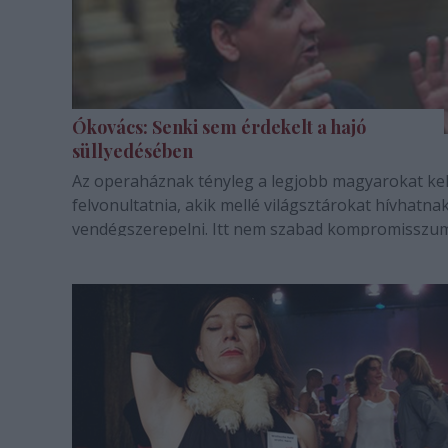
Ókovács: Senki sem érdekelt a hajó
süllyedésében
Az operaháznak tényleg a legjobb magyarokat kel
felvonultatnia, akik mellé világsztárokat hívhatna
vendégszerepelni. Itt nem szabad kompromisszu
kötni, holmi szociális és presztízsszempontok ne
játszhatnak szerepet – mondja Ókovács Szilveszter
Magyar Állami Operaház élére hétfőn…