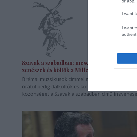
or app.
díjazás 31 éves történetében…
I want t
I want t
authenti
Szavak a szabadban: meseelőadás,
zenészek és költők a Millenárison
Brémai muzsikusok címmel meseelőadás délután, 
órától pedig dalköltők és költő-dalnokok estje vár
közönséget a Szavak a szabadban című ingyenes
látogatható programsorozat keretében a Millenár
Parkban csütörtökön.