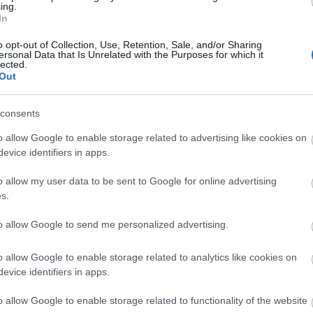
ing.
négy operett-csillaggal, a színház balettkarával és 
In
anak.
Pannon Filharmonikusokkal lép színpadra az Ez
Operett! 2 – Kettecskén című lemezének bemutató
o opt-out of Collection, Use, Retention, Sale, and/or Sharing
ersonal Data that Is Unrelated with the Purposes for which it
koncertjén. A népszerű táncos-komikus arról…
lected.
Out
consents
o allow Google to enable storage related to advertising like cookies on
evice identifiers in apps.
o allow my user data to be sent to Google for online advertising
Közönségszervezőt keres az
s.
Operettszínház
to allow Google to send me personalized advertising.
az
A Budapesti Operettszínház közönségszervezőt k
nek
o allow Google to enable storage related to analytics like cookies on
 közül
evice identifiers in apps.
ázban
y a
o allow Google to enable storage related to functionality of the website