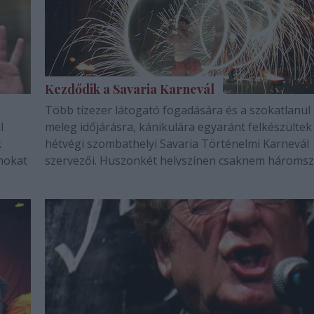
Kezdődik a Savaria Karnevál
Több tízezer látogató fogadására és a szokatlanul
l
meleg időjárásra, kánikulára egyaránt felkészültek
k
hétvégi szombathelyi Savaria Történelmi Karnevál
mokat
szervezői. Huszonkét helyszínen csaknem hároms
m
program lesz péntektől vasárnapig, a várható
, a
kánikulára tekintettel hat úgynevezett…