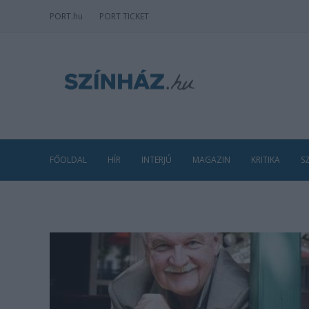
PORT
.hu
PORT TICKET
FŐOLDAL
HÍR
INTERJÚ
MAGAZIN
KRITIKA
S