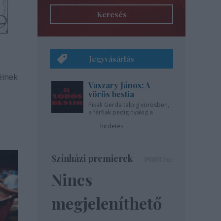
Keresés
Jegyvásárlás
élnek
Vaszary János: A
a
vörös bestia
Pikali Gerda talpig vörösben,
st
a férfiak pedig nyakig a
pácban - az Újszínházban!
hirdetés
Színházi premierek
Nincs
megjeleníthető