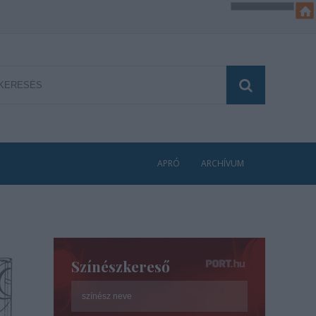
APRÓ
ARCHÍVUM
Színészkereső