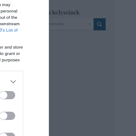
ou may
 personal
Szinház helyszínek
out of the
 downstream
B’s List of
er and store
to grant or
ed purposes
sze