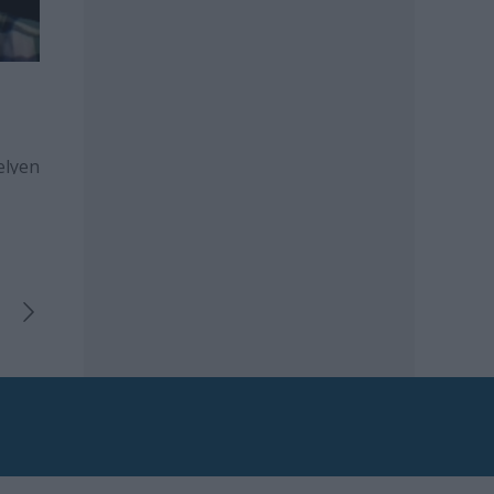
elyen
abb