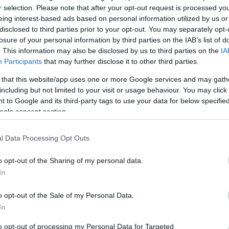
bizottságok
r selection. Please note that after your opt-out request is processed y
eing interest-based ads based on personal information utilized by us or
c élet
A felálló új grémiumok a miniszter véleményező,
disclosed to third parties prior to your opt-out. You may separately opt-
net
javaslattevő és döntés-előkészítő testületei.
losure of your personal information by third parties on the IAB’s list of
g és
. This information may also be disclosed by us to third parties on the
IA
agyó
Participants
that may further disclose it to other third parties.
 that this website/app uses one or more Google services and may gath
including but not limited to your visit or usage behaviour. You may click 
 to Google and its third-party tags to use your data for below specifi
ogle consent section.
l Data Processing Opt Outs
o opt-out of the Sharing of my personal data.
In
„Az operett magában hordozza a
boldogságot” - Peller Károllyal
o opt-out of the Sale of my Personal Data.
In
találkoztunk
ó
Augusztus 27-én, a pécsi Kodály Központban Peller
Károly, a Budapesti Operettszínház elismert művé
to opt-out of processing my Personal Data for Targeted