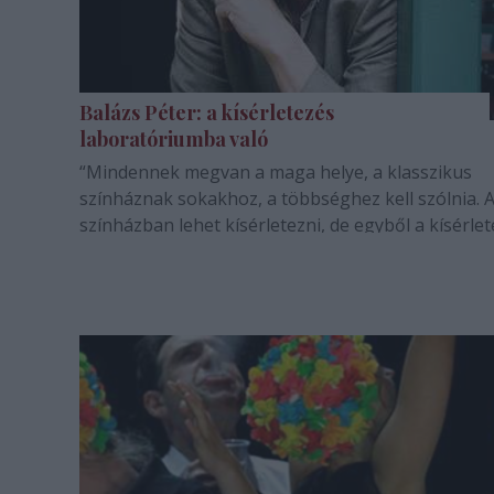
Balázs Péter: a kísérletezés
laboratóriumba való
“Mindennek megvan a maga helye, a klasszikus
színháznak sokakhoz, a többséghez kell szólnia. A
színházban lehet kísérletezni, de egyből a kísérle
felvinni nagyszínpadra, és ne adj’ isten, közpénze
bukni, ha a kísérlet nem sikerül, az nem az én vil
– mondja Balázs Péter…