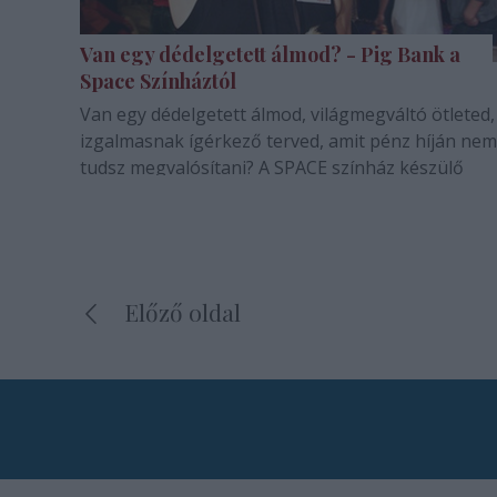
Van egy dédelgetett álmod? - Pig Bank a
Space Színháztól
Van egy dédelgetett álmod, világmegváltó ötleted,
izgalmasnak ígérkező terved, amit pénz híján nem
tudsz megvalósítani? A SPACE színház készülő
előadásához keresnek támogatásra érdemes
elképzeléseket.
Előző oldal