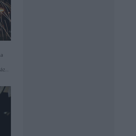
 a
záz