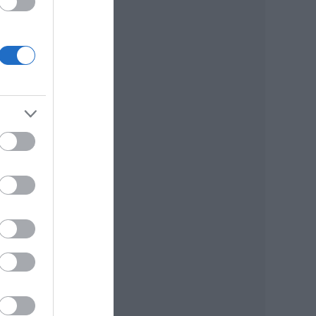
a
eres!