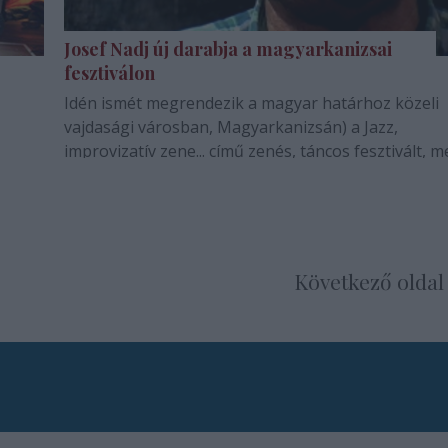
Josef Nadj új darabja a magyarkanizsai
fesztiválon
Idén ismét megrendezik a magyar határhoz közeli
vajdasági városban, Magyarkanizsán) a Jazz,
improvizatív zene... című zenés, táncos fesztivált, m
bemutatják Nagy József táncos-koreográfus legúj
produkcióját.
Következő oldal