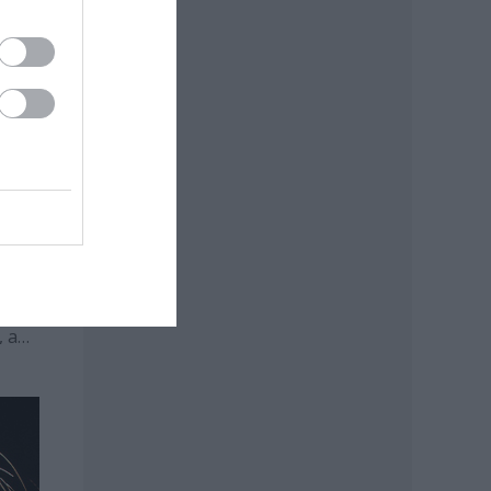
 és
, a
 Miss