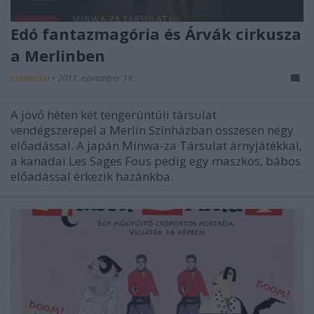
Edó fantazmagória és Árvák cirkusza
a Merlinben
szinhazhu
•
2011. november 19.
A jövő héten két tengerúntúli társulat
vendégszerepel a Merlin Színházban összesen négy
előadással. A japán Minwa-za Társulat árnyjátékkal,
a kanadai Les Sages Fous pedig egy maszkos, bábos
előadással érkezik hazánkba.