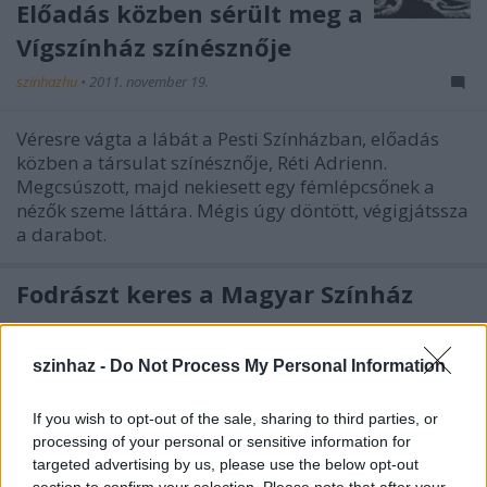
Előadás közben sérült meg a
Vígszínház színésznője
szinhazhu
•
2011. november 19.
Véresre vágta a lábát a Pesti Színházban, előadás
közben a társulat színésznője, Réti Adrienn.
Megcsúszott, majd nekiesett egy fémlépcsőnek a
nézők szeme láttára. Mégis úgy döntött, végigjátssza
a darabot.
Fodrászt keres a Magyar Színház
szinhazhu
•
2011. november 19.
szinhaz -
Do Not Process My Personal Information
Fodrász kerestetik.
If you wish to opt-out of the sale, sharing to third parties, or
processing of your personal or sensitive information for
targeted advertising by us, please use the below opt-out