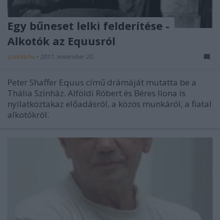
Egy bűneset lelki felderítése -
Alkotók az Equusról
szinhazhu
•
2011. november 20.
Peter Shaffer Equus című drámáját mutatta be a
Thália Színház. Alföldi Róbert és Béres Ilona is
nyilatkoztakaz előadásról, a közös munkáról, a fiatal
alkotókról.