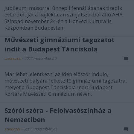
Jubileumi műsorral ünnepli fennállásának tizedik
évfordulóját a hajléktalan színjátszókból álló AHA
Színpad november 24-én a Honvéd Kulturális
Központban Budapesten.
Művészeti gimnáziumi tagozatot
indít a Budapest Tánciskola
szinhazhu
•
2011. november 20.
Már lehet jelentkezni az idén először induló,
művészeti pályára felkészítő gimnáziumi tagozatra,
melyet a Budapest Tánciskola indít Budapest
Kortárs Művészeti Gimnázium néven.
Szóról szóra - Felolvasószínház a
Nemzetiben
szinhazhu
•
2011. november 20.