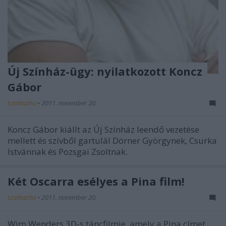
Új Színház-ügy: nyilatkozott Koncz
Gábor
szinhazhu
•
2011. november 20.
Koncz Gábor kiállt az Új Színház leendő vezetése
mellett és szívből gartulál Dörner Györgynek, Csurka
Istvánnak és Pozsgai Zsoltnak.
Két Oscarra esélyes a Pina film!
szinhazhu
•
2011. november 20.
Wim Wenders 3D-s táncfilmje, amely a Pina címet