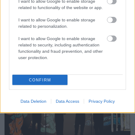
I want to allow Google to enable storage
Tragikomikus lélekkukkolás, egy szexfüggő
related to functionality of the website or app.
fiatalember kendőzetlen önvallomása és sok humor
várja A magyar Belmondó című színházi előadás
I want to allow Google to enable storage
nézőit november 25-én és 29-én a budapesti Kino
related to personalization.
Moziban. A monodrámát az ismert színész-rendező,
Baksa Imre játssza és Rába Roland, a Nemzeti
I want to allow Google to enable storage
Színház művésze…
related to security, including authentication
functionality and fraud prevention, and other
user protection.
CONFIRM
Data Deletion
Data Access
Privacy Policy