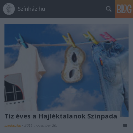
Színház.hu
Tíz éves a Hajléktalanok Színpada
szinhazhu
•
2011. november 20.