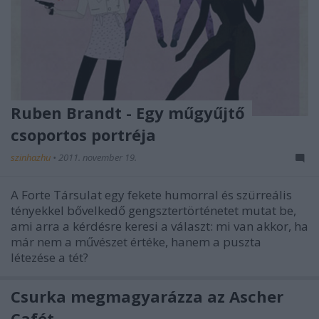
Ruben Brandt - Egy műgyűjtő
csoportos portréja
szinhazhu
•
2011. november 19.
A Forte Társulat egy fekete humorral és szürreális
tényekkel bővelkedő gengsztertörténetet mutat be,
ami arra a kérdésre keresi a választ: mi van akkor, ha
már nem a művészet értéke, hanem a puszta
létezése a tét?
Csurka megmagyarázza az Ascher
Cafét