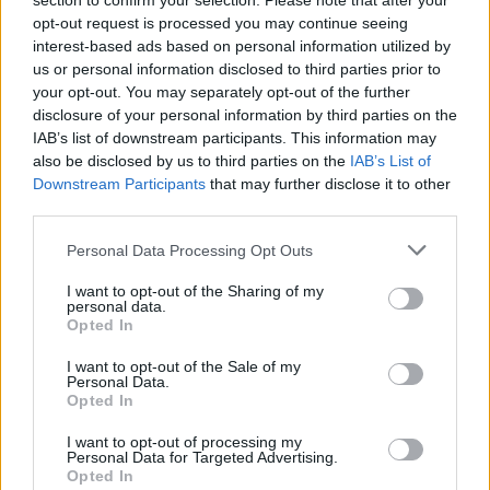
section to confirm your selection. Please note that after your
opt-out request is processed you may continue seeing
interest-based ads based on personal information utilized by
us or personal information disclosed to third parties prior to
your opt-out. You may separately opt-out of the further
disclosure of your personal information by third parties on the
IAB’s list of downstream participants. This information may
also be disclosed by us to third parties on the
IAB’s List of
Downstream Participants
that may further disclose it to other
third parties.
Please note that this website/app uses one or more Google
Personal Data Processing Opt Outs
services and may gather and store information including but
Minszkbe megy a Fodrásznő
not limited to your visit or usage behaviour. You may click to
I want to opt-out of the Sharing of my
personal data.
grant or deny consent to Google and its third-party tags to
szinhazhu
•
2011. november 19.
Opted In
use your data for below specified purposes in below Google
consent section.
I want to opt-out of the Sale of my
A minszki Panoráma Színházi Fesztiválon
Personal Data.
vendégszerepel a Fodrásznő. A kétévente
Opted In
megrendezett legrangosabb fehérorosz színházi
I want to opt-out of processing my
seregszemlén november 22-én látható a debreceni a
Personal Data for Targeted Advertising.
Csokonai Színház előadása.
Opted In