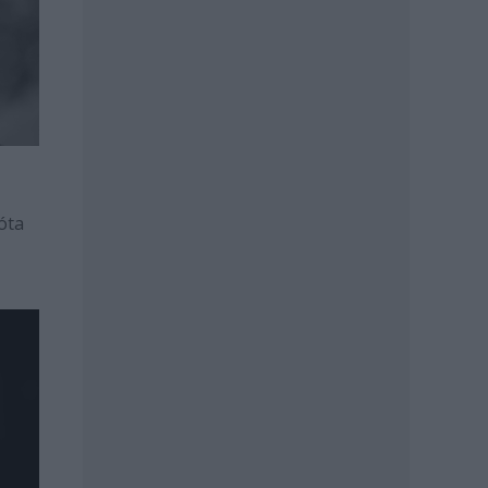
óta
k?"