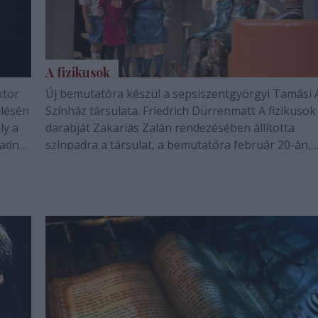
A fizikusok
ktor
Új bemutatóra készül a sepsiszentgyörgyi Tamási 
ülésén
Színház társulata. Friedrich Dürrenmatt A fizikusok
ly a
darabját Zakariás Zalán rendezésében állította
 adná
színpadra a társulat, a bemutatóra február 20-án,
 a
vasárnap este 19 órától kerül sor a színház
Nagytermében.