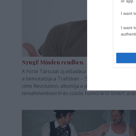
or app.
I want t
I want t
authenti
Nyugi! Minden rendben.
A Forte Társulat új előadása – melynek péntek est
a bemutatója a Trafóban – ’56 apropóján készült.
címe Revolution, alkotója a provokatív
témafelvetéseiről és csípős humoráról ismert ang
koreográfus-előadó, Nigel Charnock, aki novembe
próbál a…