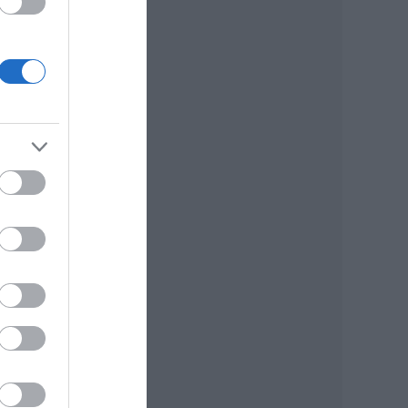
ik
eset
-i és
ünk
gery
 adó