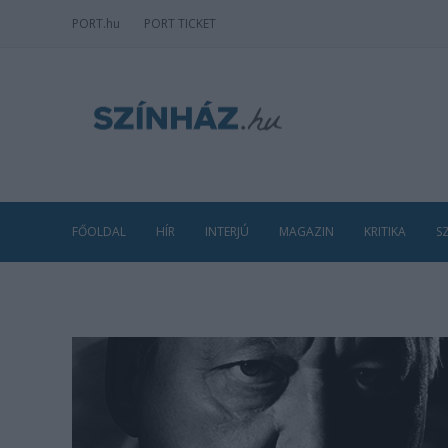
PORT
.hu
PORT TICKET
FŐOLDAL
HÍR
INTERJÚ
MAGAZIN
KRITIKA
S