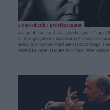
Meneszthetik a győri igazgatót
Jövő pénteken dönthet a győri közgyűlés Nagy Vi
színházigazgató menesztéséről. A lépést szerdai 
javasolta a képviselő-testület szakbizottsága, ame
vezetői pályázat lezárultáig Forgács Péter kezébe
az igazgatói teendőket - írta csütörtöki számában
Kisalföld.