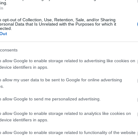
ing.
című előadás február 17-i bemutatóján a darab egy
In
főszereplője, Pál András, balestet szenvedett. A bal
 Multi
miatt a Macska a forró tetőn február 18-i és 19-i, 23
o opt-out of Collection, Use, Retention, Sale, and/or Sharing
ersonal Data that Is Unrelated with the Purposes for which it
24-i, illetve a Kár, hogy kurva…
lected.
Out
consents
o allow Google to enable storage related to advertising like cookies on
evice identifiers in apps.
o allow my user data to be sent to Google for online advertising
MGP: Meghalt Dávid Kiss Ferenc
s.
ki az
Jóllehet, együtt jártunk a Színművészetire, nem
to allow Google to send me personalized advertising.
ndon
emlékszem rá, hogy néhány szónál többet beszélt
fiúja,
volna. Kivéve egy színészileg merőben elkeseredett
o allow Google to enable storage related to analytics like cookies on
rte
életszakaszát (melyik nem volt az?), amikor a Csen
evice identifiers in apps.
utcai sok elhalt színházi kezdeményezésnek helyet
o allow Google to enable storage related to functionality of the website
előadóteremben játszott alkalmilag…