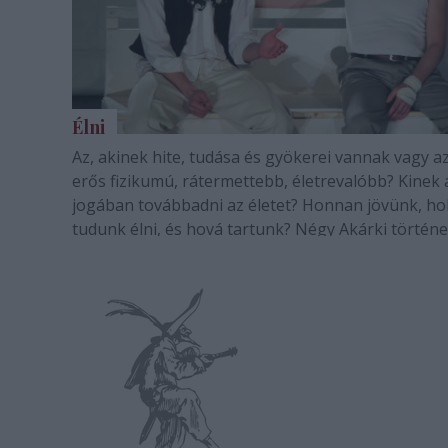
Élni
Az, akinek hite, tudása és gyökerei vannak vagy az
erős fizikumú, rátermettebb, életrevalóbb? Kinek áll
jogában továbbadni az életet? Honnan jövünk, hol
tudunk élni, és hová tartunk? Négy Akárki történe
emberé, aki valamiben hisz, az erős férfié, a jólelk
baráté és a mindenek fölött…