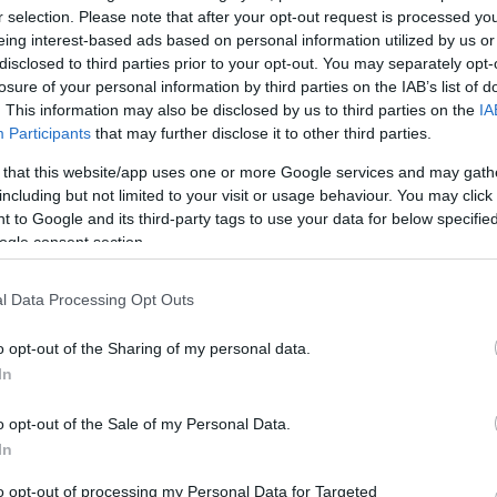
r selection. Please note that after your opt-out request is processed y
2011. február 19-én Európai történet címmel mutat
eing interest-based ads based on personal information utilized by us or
új, középiskolásoknak készült előadását a Kolibri
disclosed to third parties prior to your opt-out. You may separately opt-
dszer,
Gyermek- és Ifjúsági Színház a Kolibri Pincében. Ro
losure of your personal information by third parties on the IAB’s list of
Jelinek a romák - nem romák közötti ellentétekről í
. This information may also be disclosed by us to third parties on the
IA
ogy a
drámáját Benedek Judit állítja színpadra.
Participants
that may further disclose it to other third parties.
 that this website/app uses one or more Google services and may gath
including but not limited to your visit or usage behaviour. You may click 
 to Google and its third-party tags to use your data for below specifi
ogle consent section.
l Data Processing Opt Outs
o opt-out of the Sharing of my personal data.
In
Elmaradó előadások a Magyar Színházban
február 18 és 26 között!!
o opt-out of the Sale of my Personal Data.
kár a
In
A Magyar Színház Igazgatósága ezúton szeretné
orga
tájékoztatni a közönségét, hogy a Macska a forró 
to opt-out of processing my Personal Data for Targeted