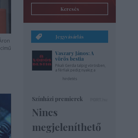
Keresés
Jegyvásárlás
Áron
 című
Vaszary János: A
vörös bestia
Pikali Gerda talpig vörösben,
a férfiak pedig nyakig a
pácban - az Újszínházban!
hirdetés
Színházi premierek
Nincs
megjeleníthető