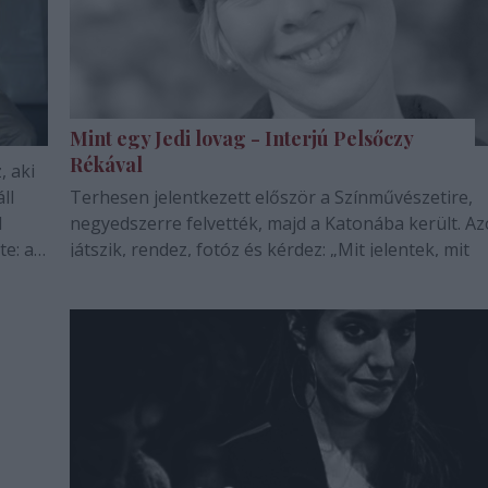
Mint egy Jedi lovag - Interjú Pelsőczy
Rékával
, aki
Terhesen jelentkezett először a Színművészetire,
negyedszerre felvették, majd a Katonába került. Az
te: az
játszik, rendez, fotóz és kérdez: „Mit jelentek, mit
ű
jelenthetek még, és mi az amit már nem jelenthete
Pelsőczy Rékával találkoztam, akinek hamarosan
bemutatják Szeret..lek című rendezését.