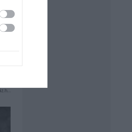
öbb,
k az
kább
áz.hu