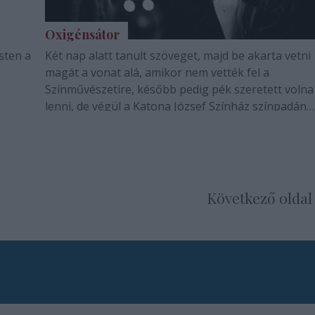
Oxigénsátor
Két nap alatt tanult szöveget, majd be akarta vetni
magát a vonat alá, amikor nem vették fel a
Színművészetire, később pedig pék szeretett volna
lenni, de végül a Katona József Színház színpadán
kötött ki. Éppen megtalálják a szerepek, jól van. Pá
Annát faggattuk.
Következő oldal