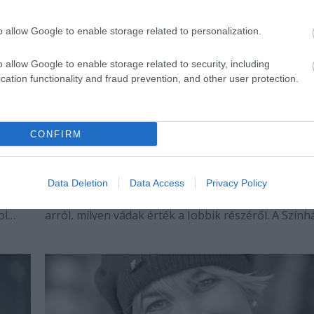
o allow Google to enable storage related to personalization.
o allow Google to enable storage related to security, including
cation functionality and fraud prevention, and other user protection.
CONFIRM
Újabb őserdők
e lesz
Alföldi Róbert a Nemzeti Színház igazgatója, már t
 A
mint 20 éve a pályán van. Eleinte színészetéről írta
Data Deletion
Data Access
Privacy Policy
újságok, később rendezéseiről, mostanában legin
ol
arról, milyen vádak érték a Jobbik részéről. A Szính
r óta
elővett egy olyan cikket, amely az embert vizsgálja.
Fogadják szeretettel.