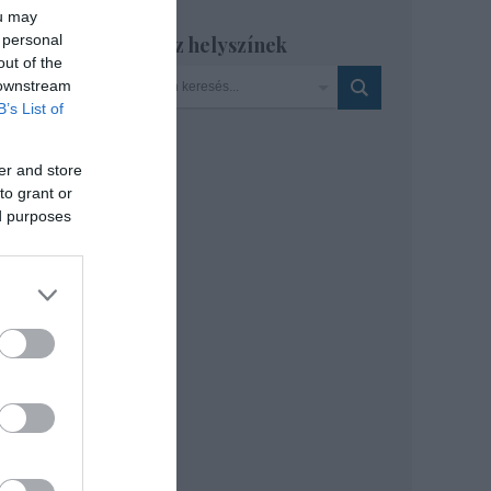
ou may
ja be
 personal
Szinház helyszínek
out of the
bert
 downstream
rt
B’s List of
er and store
to grant or
ed purposes
tetőn