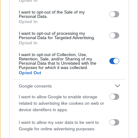
Opted In
use your data for below specified purposes in below Google
consent section.
I want to opt-out of the Sale of my
Personal Data.
Opted In
I want to opt-out of processing my
Personal Data for Targeted Advertising.
Opted In
I want to opt-out of Collection, Use,
Retention, Sale, and/or Sharing of my
Personal Data that Is Unrelated with the
Purposes for which it was collected.
Opted Out
Google consents
I want to allow Google to enable storage
A felvetésre, miszerint 2013-ra már lehet, hogy
related to advertising like cookies on web or
megszűnik a
Játékszín és a Kamaraszínház
, így nem
device identifiers in apps.
lesz mit átvenni közölte: “El tudom képzelni, hogy az
MMV Zrt.-vel felgyorsítanak tárgyalásokat a főváros
I want to allow my user data to be sent to
részéről. Innentől kezdve az MMV Zrt. az, akivel
Google for online advertising purposes.
tárgyalniuk kell. Amennyiben sikerre vezet, akkor