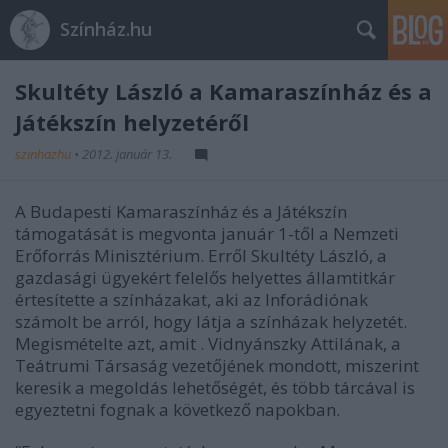
Színház.hu
Skultéty László a Kamaraszínház és a
Játékszín helyzetéről
szinhazhu
•
2012. január 13.
A Budapesti Kamaraszínház és a Játékszín
támogatását is megvonta január 1-től a Nemzeti
Erőforrás Minisztérium. Erről Skultéty László, a
gazdasági ügyekért felelős helyettes államtitkár
értesítette a színházakat, aki az Inforádiónak
számolt be arról, hogy látja a színházak helyzetét.
Megismételte azt, amit . Vidnyánszky Attilának, a
Teátrumi Társaság vezetőjének mondott, miszerint
keresik a megoldás lehetőségét, és több tárcával is
egyeztetni fognak a következő napokban.