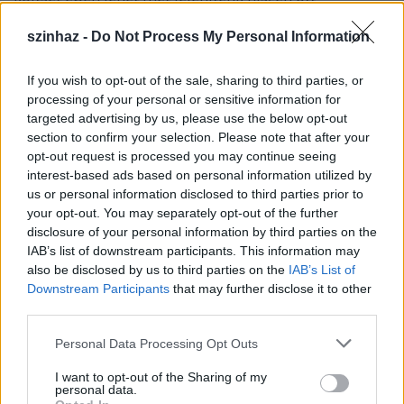
követelésként szerepel a dolgozók részéről ennek a
végelszámolási költségnek keressük a tárcán kívüli
szinhaz -
Do Not Process My Personal Information
források bevonásával való lehetőségét. Több
tárcával is egyeztetni fogunk a következő napokban
If you wish to opt-out of the sale, sharing to third parties, or
ez ügyben” – magyarázta
Skultéty László.
processing of your personal or sensitive information for
targeted advertising by us, please use the below opt-out
Csomós Miklós
a napokban arról nyilatkozott, hogy
section to confirm your selection. Please note that after your
folynak a tárgyalások három állami fenntartású
opt-out request is processed you may continue seeing
budapesti teátrum - a
Magyar Színház, a Játékszín és a Budapesti
interest-based ads based on personal information utilized by
- fővárosi átvételéről, valamint arról, hogy
us or personal information disclosed to third parties prior to
Kamaraszínház
a
átadják a szaktárcának. A
your opt-out. You may separately opt-out of the further
Budapesti Operettszínházat
disclosure of your personal information by third parties on the
kultúráért felelős főpolgármester-helyettes szerint
IAB’s list of downstream participants. This information may
az év folyamán szeretnék lezárni ezeket az ügyeket.
also be disclosed by us to third parties on the
IAB’s List of
Ennek kapcsán
Skultéty
úr arról, hogy számolt be,
Downstream Participants
that may further disclose it to other
ezen tárgyalások egy részén ő is részt vett és
third parties.
folyamatosan egyeztet a fővárossal. "A legutóbb
kapott hivatalos levél 2013-as átvételről szól, hiszen
Please note that this website/app uses one or more Google
Personal Data Processing Opt Outs
a fővárosnak is költségvetési évben kell
services and may gather and store information including but
gondolkodnia, ami 2012-re számára már egy
not limited to your visit or usage behaviour. You may click to
I want to opt-out of the Sharing of my
personal data.
adottság" - tette hozzá.
grant or deny consent to Google and its third-party tags to