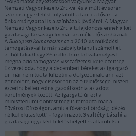
“Folyamatos egyeztetésben vagyunk a Magyar
Nemzeti Vagyonkezelő Zrt.-vel és a múlt év során
számos egyeztetést folytatott a tárca a fővárosi
önkormányzattal is a színházak jövőjéről. A Magyar
Nemzeti Vagyonkezelő Zrt. a tulajdonosa ennek a két
gazdasági társasági formában működő színháznak.
A
Budapesti Kamaraszínház
a 2010-es működési
támogatásával is már szabálytalanul számolt el,
ebből fakadt egy 86 millió forintot valamelyest
meghaladó támogatás visszafizetési kötelezettség.
Ez vezet oda, hogy a decemberi béreket az igazgató
úr már nem tudta kifizetni a dolgozóinak, ami azt
gondolom, hogy elsősorban az ő felelőssége, hiszen
eszerint kellett volna gazdálkodnia az adott
körülmények között. Az igazgató úr ezt a
minisztériumi döntést meg is támadta már a
Fővárosi Bíróságon, amit a fővárosi bíróság idézés
nélkül elutasított” – fogalmazott
Skultéty László
a
gazdasági ügyekért felelős helyettes államtitkár.