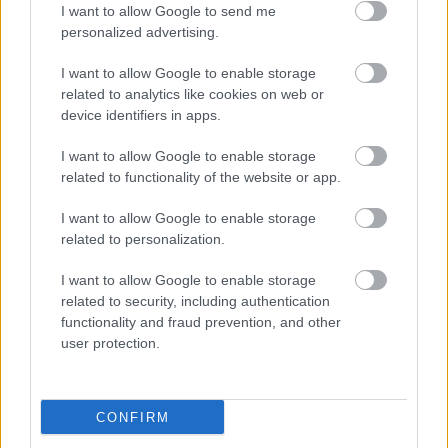
egy lélegzetvételnyi időhöz jut a két színház”.
I want to allow Google to send me
personalized advertising.
A három teátrum összevonása kapcsán pedig
kifejtette: “Én nem látom most ennek a rövidtávú
I want to allow Google to enable storage
lehetőségét, hogy a három színház összevonásából
related to analytics like cookies on web or
már 2012-ben egy drasztikus előrelépés
device identifiers in apps.
bontakozhatna ki. Hiszen idén, éves szinten a
minisztérium 0 forintot tud ennek a két színháznak
I want to allow Google to enable storage
biztosítani. A
Pesti Magyar Színház
is viszonylag
related to functionality of the website or app.
nehéz körülmények között működik".
I want to allow Google to enable storage
related to personalization.
Skultéty Lászlóval,
illetve
, a
Hammerstein Judittal
NEFMI kultúráért felelős helyettes államtitkárával
I want to allow Google to enable storage
szerdán egyeztetett a
Kamaraszínház és a Játékszín
related to security, including authentication
helyzetéről
Vidnyánszky Attila
, a
Magyar Teátrumi
functionality and fraud prevention, and other
Társaság
elnöke, aki úgy vélte, "képtelenség", hogy a
user protection.
két színház leálljon, és legalább a szezon végéig
haladékot kell kapniuk. A debreceni igazgató arról is
beszélt, hogy a minisztérium és minden illetékes
azon dolgozik, hogy ezek az intézmények működni
CONFIRM
tudjanak. "Az elkövetkező hónapokban kell