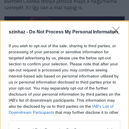
esetben Csonka Ibolya játssza majd a nagymama
szerepét. Ez így van a mai napig is.
szinhaz -
Do Not Process My Personal Information
If you wish to opt-out of the sale, sharing to third parties, or
processing of your personal or sensitive information for
targeted advertising by us, please use the below opt-out
section to confirm your selection. Please note that after your
opt-out request is processed you may continue seeing
interest-based ads based on personal information utilized by
us or personal information disclosed to third parties prior to
your opt-out. You may separately opt-out of the further
disclosure of your personal information by third parties on the
IAB’s list of downstream participants. This information may
also be disclosed by us to third parties on the
IAB’s List of
Downstream Participants
that may further disclose it to other
A kapos.hu információi szerint a színésznő mára túl
third parties.
van az életveszélyen. A felépülésig azonban még
több hónapos lábadozásra lesz szüksége. A
Please note that this website/app uses one or more Google