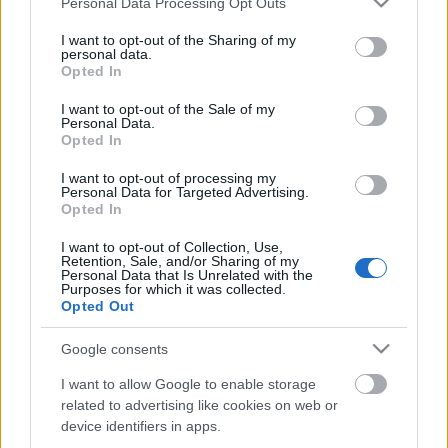
Personal Data Processing Opt Outs
gyógyuláshoz vezető első lépéseket teszi meg a
services and may gather and store information including but
napokban.
not limited to your visit or usage behaviour. You may click to
I want to opt-out of the Sharing of my
personal data.
grant or deny consent to Google and its third-party tags to
Opted In
A színház honlapjáról kiderül: a Színházi bestiák
use your data for below specified purposes in below Google
című darabban Tóth Eleonórának már játszania
consent section.
I want to opt-out of the Sale of my
Personal Data.
kellett volna. Nagy és nehéz szerepe van, amit viszont
Opted In
nem egyszerű átvenni, ezért a tervezett decemberi
előadások elmaradtak, és ez így lesz januárban is. A
I want to opt-out of processing my
színház vezetése bízik a gyors javulásban, és remélik,
Personal Data for Targeted Advertising.
Opted In
a művésznő hamarosan ismét színpadon lehet.
I want to opt-out of Collection, Use,
Forrás: kapos.hu
Retention, Sale, and/or Sharing of my
Personal Data that Is Unrelated with the
Purposes for which it was collected.
Opted Out
KAPCSOLÓDÓ ANYAGOK
Mi is megbombáztuk Kaposvárt-Beszélgetés
Google consents
Tóth Elelonórával
(
Interjúk
)
I want to allow Google to enable storage
related to advertising like cookies on web or
device identifiers in apps.