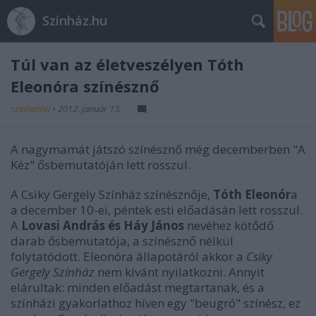
Színház.hu
Túl van az életveszélyen Tóth
Eleonóra színésznő
szinhazhu
•
2012. január 13.
A nagymamát játszó színésznő még decemberben "A
Kéz" ősbemutatóján lett rosszul.
A Csiky Gergely Színház színésznője,
Tóth Eleonór
a
a december 10-ei, péntek esti előadásán lett rosszul.
A
Lovasi András és Háy János
nevéhez kötődő
darab ősbemutatója, a színésznő nélkül
folytatódott. Eleonóra állapotáról akkor a
Csiky
Gergely Színház
nem kívánt nyilatkozni. Annyit
elárultak: minden előadást megtartanak, és a
színházi gyakorlathoz híven egy "beugró" színész, ez