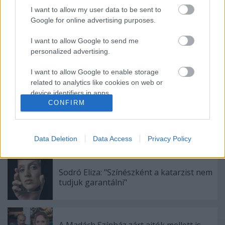
I want to allow my user data to be sent to
Google for online advertising purposes.
Ajánlott bejegyzések:
I want to allow Google to send me
personalized advertising.
Rögtön dupla premierrel kezdi az új
I want to allow Google to enable storage
évadot a Radnóti
related to analytics like cookies on web or
device identifiers in apps.
CONFIRM
I want to allow Google to enable storage
Augusztusban jön az év legvidámabb
related to functionality of the website or app.
hete
Data Deletion
Data Access
Privacy Policy
I want to allow Google to enable storage
related to personalization.
Sodró Eliza: "Színészként a katarzist nem
I want to allow Google to enable storage
tudjuk garantálni"
related to security, including authentication
functionality and fraud prevention, and other
user protection.
A Madách Színház zárt ajtók mellett is