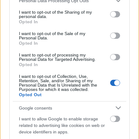
Personal Data Processing Opt Outs
services and may gather and store information including but
Nóra
not limited to your visit or usage behaviour. You may click to
I want to opt-out of the Sharing of my
personal data.
grant or deny consent to Google and its third-party tags to
Opted In
A
Székelyudvarhelyi Tomcsa Sándor Színház
use your data for below specified purposes in below Google
vendégjátéka
consent section.
I want to opt-out of the Sale of my
Personal Data.
Opted In
Fordította:
Németh László
I want to opt-out of processing my
Rendező:
Csurulya Csongor
Personal Data for Targeted Advertising.
Opted In
Koreográfus:
Lőrincz József
I want to opt-out of Collection, Use,
Retention, Sale, and/or Sharing of my
Jelmez:
Vidovenyecz Edina
Personal Data that Is Unrelated with the
Purposes for which it was collected.
Opted Out
Szereplők:
P: Fincziski Andrea, Szűcs-Olcsváry
Gellért,
Google consents
Kulcsár-székely Attila, László Kata, Tóth Árpád
I want to allow Google to enable storage
related to advertising like cookies on web or
device identifiers in apps.