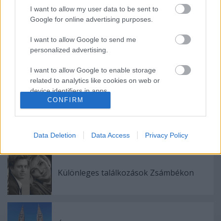
I want to allow my user data to be sent to
Google for online advertising purposes.
Ajánlott bejegyzések:
I want to allow Google to send me
personalized advertising.
Meghalt Böröndi Tamás
I want to allow Google to enable storage
related to analytics like cookies on web or
device identifiers in apps.
CONFIRM
I want to allow Google to enable storage
Kamaradarabok, kortárs drámák,
related to functionality of the website or app.
koncertszínház a Teátrumban
Data Deletion
Data Access
Privacy Policy
I want to allow Google to enable storage
related to personalization.
Különleges találkozások Zsámbékon
I want to allow Google to enable storage
related to security, including authentication
functionality and fraud prevention, and other
user protection.