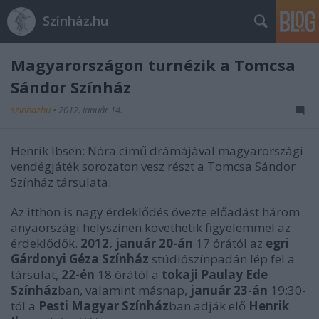
Színház.hu
Magyarországon turnézik a Tomcsa
Sándor Színház
szinhazhu
•
2012. január 14.
Henrik Ibsen: Nóra című drámájával magyarországi
vendégjáték sorozaton vesz részt a Tomcsa Sándor
Színház társulata.
Az itthon is nagy érdeklődés övezte előadást három
anyaországi helyszínen követhetik figyelemmel az
érdeklődők.
2012. január 20-án
17 órától az
egri
Gárdonyi Géza Színház
stúdiószínpadán lép fel a
társulat,
22-én
18 órától a
tokaji Paulay Ede
Színház
ban, valamint másnap,
január 23-án
19:30-
tól a
Pesti Magyar Színház
ban adják elő
Henrik