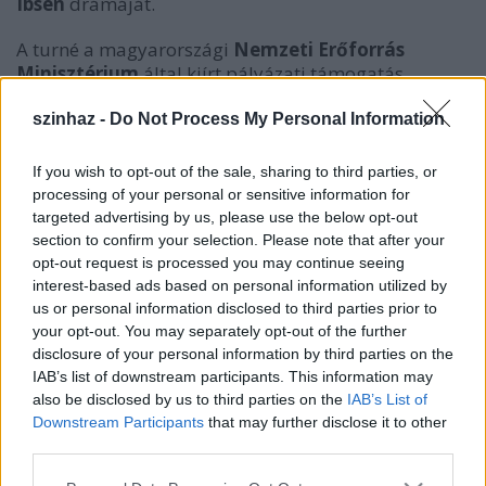
Ibsen
drámáját.
A turné a magyarországi
Nemzeti Erőforrás
Minisztérium
által kiírt pályázati támogatás
segítségével valósul meg.
szinhaz -
Do Not Process My Personal Information
If you wish to opt-out of the sale, sharing to third parties, or
processing of your personal or sensitive information for
targeted advertising by us, please use the below opt-out
section to confirm your selection. Please note that after your
opt-out request is processed you may continue seeing
interest-based ads based on personal information utilized by
us or personal information disclosed to third parties prior to
your opt-out. You may separately opt-out of the further
disclosure of your personal information by third parties on the
IAB’s list of downstream participants. This information may
also be disclosed by us to third parties on the
IAB’s List of
Downstream Participants
that may further disclose it to other
third parties.
Henrik Ibsen:
Please note that this website/app uses one or more Google