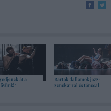
gedjenek át a
Bartók dallamok jazz-
jövünk!"
zenekarral és tánccal