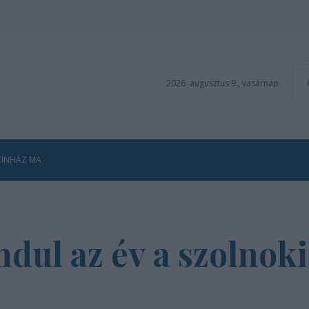
2026. augusztus 9., vasárnap
ZÍNHÁZ MA
dul az év a szolnok