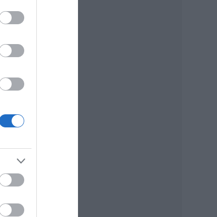
lka
,
lna,