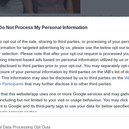
özvegy Faust Tihamérné már nevében is hordozza a
járás" lehetőségét. Mielőtt azonban Kamillát
Do Not Process My Personal Information
 körülmények között éldegél Pesten 1938-ban.
tehetős emberek voltak: egyikük ügyvéd, másikuk orv
to opt-out of the sale, sharing to third parties, or processing of your per
 megöröklött pénzt sehol a lakásban. Rudi, a pincér
formation for targeted advertising by us, please use the below opt-out s
 amikor éppen nála tartózkodik Etelka, a spiritiszta
r selection. Please note that after your opt-out request is processed y
eing interest-based ads based on personal information utilized by us or
eghatározottabb fenyegetések ellenére sem adja át a
disclosed to third parties prior to your opt-out. You may separately opt-
 sül.
losure of your personal information by third parties on the IAB’s list of
. This information may also be disclosed by us to third parties on the
IA
Participants
that may further disclose it to other third parties.
 that this website/app uses one or more Google services and may gath
including but not limited to your visit or usage behaviour. You may click 
 to Google and its third-party tags to use your data for below specifi
ogle consent section.
l Data Processing Opt Outs