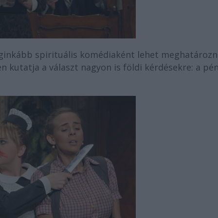
eginkább spirituális komédiaként lehet meghatározn
n kutatja a választ nagyon is földi kérdésekre: a pé