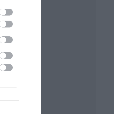
el
esz.