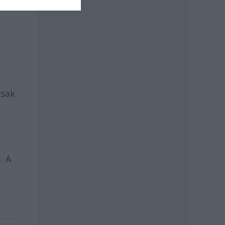
csak
. A