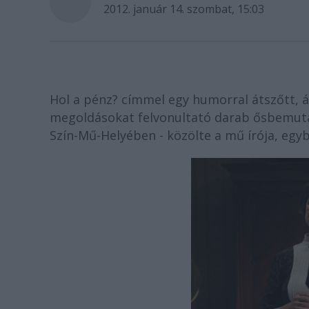
2012. január 14. szombat, 15:03
Hol a pénz? címmel egy humorral átszőtt, 
megoldásokat felvonultató darab ősbemutat
Szín-Mű-Helyében - közölte a mű írója, egy