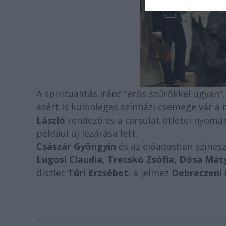
A spiritualitás iránt "erős szűrőkkel ugyan"
azért is különleges színházi csemege vár 
László
rendező és a társulat ötletei nyomá
például új lezárása lett.
Császár Gyöngyin
és az előadásban színészi
Lugosi Claudia, Trecskó Zsófia, Dósa Mát
díszlet
Túri Erzsébet
, a jelmez
Debreczeni 