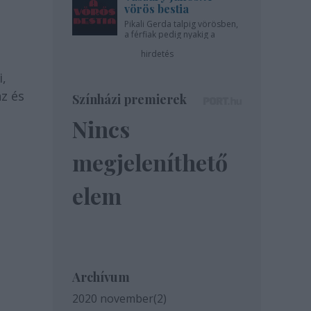
vörös bestia
Pikali Gerda talpig vörösben,
a férfiak pedig nyakig a
pácban - az Újszínházban!
hirdetés
i,
nz és
Színházi premierek
Nincs
megjeleníthető
elem
Archívum
2020 november
(
2
)