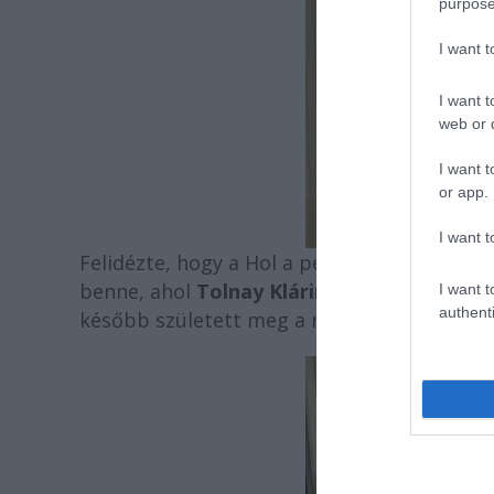
purpose
I want 
I want t
web or d
I want t
or app.
I want t
Felidézte, hogy a Hol a pénz? megírásának 
benne, ahol
Tolnay Klárinak és Psota Iré
I want t
authenti
később született meg a mű, amelynek szo