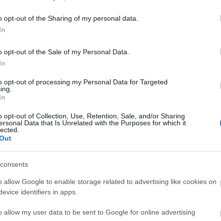
o opt-out of the Sharing of my personal data.
In
o opt-out of the Sale of my Personal Data.
In
to opt-out of processing my Personal Data for Targeted
ing.
In
glepő fordulatot hoz a kilőtt golyó. Kamilla és Ete
magukat, majd elkezdődik kettejük fausti kálváriája
o opt-out of Collection, Use, Retention, Sale, and/or Sharing
ersonal Data that Is Unrelated with the Purposes for which it
smerésig.
lected.
Out
sban zajlik, szinte olyan, mintha két külön darab vo
drámaian elgondolkodtató előadásba, amelyben a
consents
 alakít - mondta Kiss József.
o allow Google to enable storage related to advertising like cookies on
evice identifiers in apps.
o allow my user data to be sent to Google for online advertising