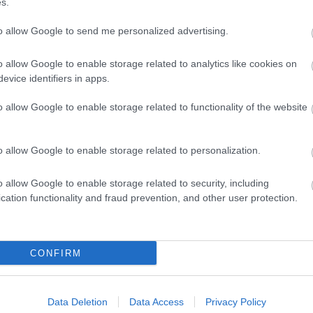
s.
to allow Google to send me personalized advertising.
o allow Google to enable storage related to analytics like cookies on
evice identifiers in apps.
o allow Google to enable storage related to functionality of the website
o allow Google to enable storage related to personalization.
ötlete még hajdan, a
Madách Színházban
merült fel
nnek
szánták a főszerepet. Végül azonban csak évekk
o allow Google to enable storage related to security, including
cation functionality and fraud prevention, and other user protection.
lnoki ősbemutatója
Császár Gyöngyi
jutalomjátéka l
CONFIRM
Data Deletion
Data Access
Privacy Policy