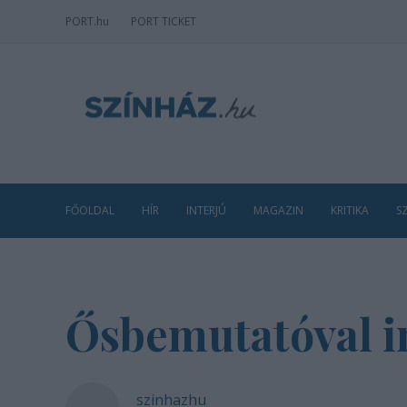
PORT
.hu
PORT TICKET
FŐOLDAL
HÍR
INTERJÚ
MAGAZIN
KRITIKA
S
Ősbemutatóval in
szinhazhu