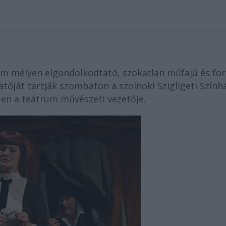
ám mélyen elgondolkodtató, szokatlan műfajú és fo
óját tartják szombaton a szolnoki Szigligeti Szính
ben a teátrum művészeti vezetője.