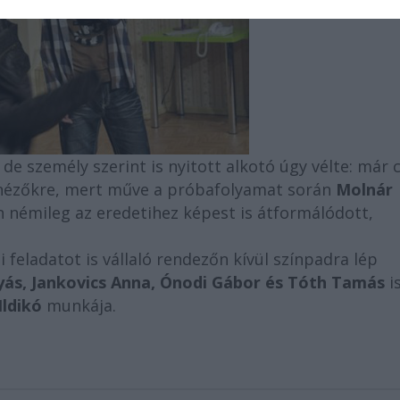
, de személy szerint is nyitott alkotó úgy vélte: már 
a nézőkre, mert műve a próbafolyamat során
Molnár
n némileg az eredetihez képest is átformálódott,
 feladatot is vállaló rendezőn kívül színpadra lép
yás, Jankovics Anna, Ónodi Gábor és Tóth Tamás
is
Ildikó
munkája.