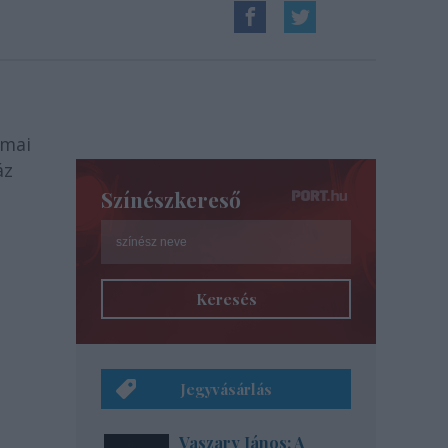
rmai
áz
Színészkereső
Keresés
Jegyvásárlás
Vaszary János: A