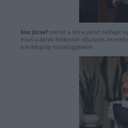
Kiss József
szerint a Hol a pénz? műfaját l
mivel a darab földöntúli időutazás keretébe
a boldogság összefüggéseire.