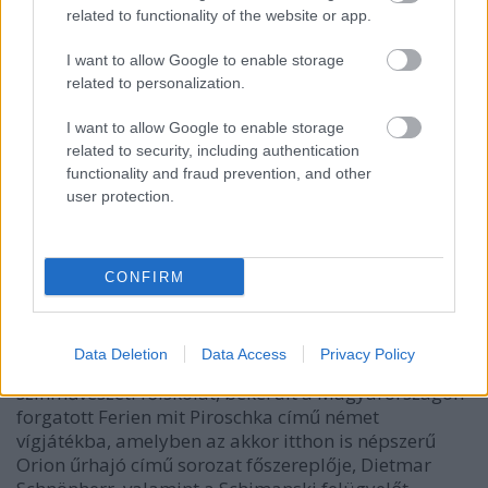
related to functionality of the website or app.
I want to allow Google to enable storage
related to personalization.
I want to allow Google to enable storage
related to security, including authentication
functionality and fraud prevention, and other
user protection.
CONFIRM
Esős vasárnap Béres Ilonával és Komlós Jucival
Tordai Teri
filmszerepeinek hosszú sorát az
Esős
Data Deletion
Data Access
Privacy Policy
vasárnap
nyitotta meg. Alighogy elvégezte a
színművészeti főiskolát, bekerült a Magyarországon
forgatott Ferien mit Piroschka című német
vígjátékba, amelyben az akkor itthon is népszerű
Orion űrhajó című sorozat főszereplője, Dietmar