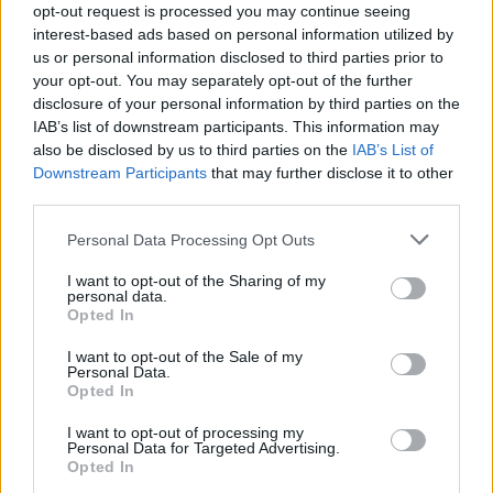
opt-out request is processed you may continue seeing
interest-based ads based on personal information utilized by
us or personal information disclosed to third parties prior to
your opt-out. You may separately opt-out of the further
disclosure of your personal information by third parties on the
IAB’s list of downstream participants. This information may
also be disclosed by us to third parties on the
IAB’s List of
Downstream Participants
that may further disclose it to other
third parties.
Édentől keletre
Please note that this website/app uses one or more Google
Personal Data Processing Opt Outs
services and may gather and store information including but
Különböző mázakról
not limited to your visit or usage behaviour. You may click to
I want to opt-out of the Sharing of my
personal data.
- Nálam másként ül, áll, járkál Örkény István
grant or deny consent to Google and its third-party tags to
Opted In
Tóthnéja, a Macskajáték bármelyik Szkalla lánya
use your data for below specified purposes in below Google
vagy az Édentől keletre kuplerájos nője, Faye, akit ott
consent section.
I want to opt-out of the Sale of my
Personal Data.
mérgeznek meg a színpadon - folytatja. - Nem lehet
Opted In
mindent ugyanazzal a "mázzal" leönteni, noha
tudom, hogy ez most divat. Én egy kicsit retro
I want to opt-out of processing my
vagyok, hiszek a szívvel és ésszel való játékban. A mi
Personal Data for Targeted Advertising.
Opted In
korosztályunk kötelessége ezt modellként