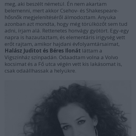
meg, aki beszélt németül. Én nem akartam
belemenni, mert akkor Csehov- és Shakespeare-
hősnők megjelenítéséről álmodoztam. Anyuka
azonban azt mondta, hogy még törülközőt sem tud
adni, írjam alá. Rettenetes honvágy gyötört. Egy-egy
napra is hazautaztam, és elementáris irigység vett
erőt rajtam, amikor hajdani évfolyamtársaimat,
Halász Juditot és Béres Ilonát
láttam a
Vígszínház színpadán. Odaadtam volna a Volvo
kocsimat és a Fő utca végén vett kis lakásomat is,
csak odaállhassak a helyükre.