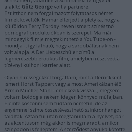
Schnönherr, valamint a Schimanski felügyelőt
alakító
Götz George
volt a partnere.
Ezt itthon nem forgalmazott folytatásos német
filmek követték. Hamar elterjedt a pletyka, hogy a
külföldön Terry Torday néven ismert színésznő
pornográf produkciókban is szerepel. Ma már
mindegyik filmje megtekinthető a YouTube-on -
mondja -, így látható, hogy a sárdobálásnak nem
volt alapja. A Der Liebesschüler című a
legmerészebb erotikus film, amelyben részt vett a
tízévnyi külhoni karrier alatt.
Olyan hírességekkel forgattam, mint a Derrickként
ismert Horst Tappert vagy a most Amerikában élő
Armin Mueller-Stahl - emlékezik vissza -, mégsem
voltam boldog a nekem idegen könnyed műfajban.
Eleinte köszönni sem tudtam németül, de az
enyémmel szinte összetéveszthető szinkronhangot
találtak. Aztán fül után megtanultam a nyelvet, bár
az akcentusom még akkor is megmaradt, amikor
színpadon is felléptem. A szerződést anyuka kötötte