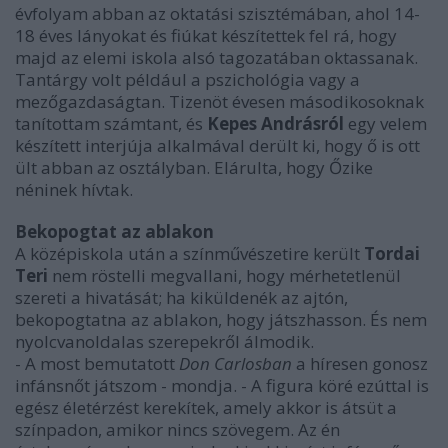
évfolyam abban az oktatási szisztémában, ahol 14-
18 éves lányokat és fiúkat készítettek fel rá, hogy
majd az elemi iskola alsó tagozatában oktassanak.
Tantárgy volt például a pszichológia vagy a
mezőgazdaságtan. Tizenöt évesen másodikosoknak
tanítottam számtant, és
Kepes Andrásról
egy velem
készített interjúja alkalmával derült ki, hogy ő is ott
ült abban az osztályban. Elárulta, hogy Őzike
néninek hívtak.
Bekopogtat az ablakon
A középiskola után a színművészetire került
Tordai
Teri
nem röstelli megvallani, hogy mérhetetlenül
szereti a hivatását; ha kiküldenék az ajtón,
bekopogtatna az ablakon, hogy játszhasson. És nem
nyolcvanoldalas szerepekről álmodik.
- A most bemutatott
Don Carlosban
a híresen gonosz
infánsnőt játszom - mondja. - A figura köré ezúttal is
egész életérzést kerekítek, amely akkor is átsüt a
színpadon, amikor nincs szövegem. Az én