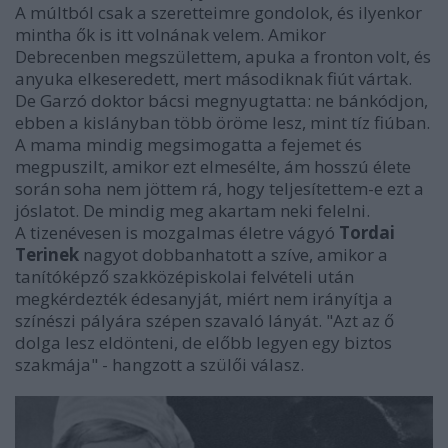
A múltból csak a szeretteimre gondolok, és ilyenkor
mintha ők is itt volnának velem. Amikor
Debrecenben megszülettem, apuka a fronton volt, és
anyuka elkeseredett, mert másodiknak fiút vártak.
De Garzó doktor bácsi megnyugtatta: ne bánkódjon,
ebben a kislányban több öröme lesz, mint tíz fiúban.
A mama mindig megsimogatta a fejemet és
megpuszilt, amikor ezt elmesélte, ám hosszú élete
során soha nem jöttem rá, hogy teljesítettem-e ezt a
jóslatot. De mindig meg akartam neki felelni.
A tizenévesen is mozgalmas életre vágyó
Tordai
Terinek
nagyot dobbanhatott a szíve, amikor a
tanítóképző szakközépiskolai felvételi után
megkérdezték édesanyját, miért nem irányítja a
színészi pályára szépen szavaló lányát. "Azt az ő
dolga lesz eldönteni, de előbb legyen egy biztos
szakmája" - hangzott a szülői válasz.