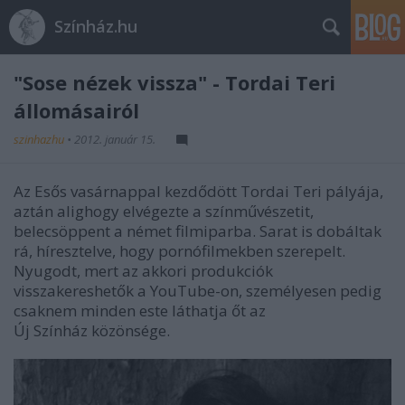
Színház.hu
"Sose nézek vissza" - Tordai Teri
állomásairól
szinhazhu
•
2012. január 15.
Az Esős vasárnappal kezdődött Tordai Teri pályája,
aztán alighogy elvégezte a színművészetit,
belecsöppent a német filmiparba. Sarat is dobáltak
rá, híresztelve, hogy pornófilmekben szerepelt.
Nyugodt, mert az akkori produkciók
visszakereshetők a YouTube-on, személyesen pedig
csaknem minden este láthatja őt az
Új Színház közönsége.