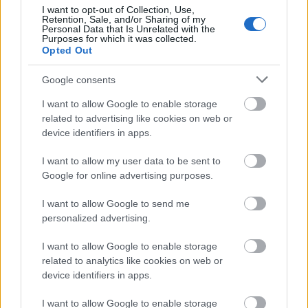
felmutatnia a fiataloknak, ami még akkor is hat
I want to opt-out of Collection, Use,
rájuk, ha olykor megmosolyognak.
Retention, Sale, and/or Sharing of my
Personal Data that Is Unrelated with the
Meséli, hogy
Gobbi Hilda, Tolnay Klári vagy
Purposes for which it was collected.
Bessenyei Ferenc
felvételein érzi, hogy ők
Opted Out
belehaltak egy jó vagy gyilkos szerepbe. Hiszi, hogy
ezért maradtak meg bennünk a nagy alakításaik -
Google consents
például az a mozdulat, ahogyan
Ruttkai Éva
I want to allow Google to enable storage
megfogta kalapját a
Három nővérben.
És szeretné, ha
related to advertising like cookies on web or
egyszer őt is valahogy így idéznék fel: "emlékeztek,
device identifiers in apps.
amikor a Tordai lehajtotta a hosszú nyakát, és azzal
mindent érzékeltetett?".
I want to allow my user data to be sent to
Tavaly év végén megkapta a Gobbi Hilda végakarata
Google for online advertising purposes.
szerint alapított Aase-díjat, amely Ibsen Peer
Gyntjének "anyójáról" kapta a nevét. Az elismerés
I want to allow Google to send me
létjogosultságáról így írt az alapító művésznő:
personalized advertising.
"Sajátossága a színészi munkának, hogy a
főszereplő több felvonáson keresztül vonja magára
I want to allow Google to enable storage
a figyelmet. Az epizodistának csak néhány perce,
related to analytics like cookies on web or
pillanata van; tömörít, mint az író, amikor
device identifiers in apps.
epigrammát alkot."
I want to allow Google to enable storage