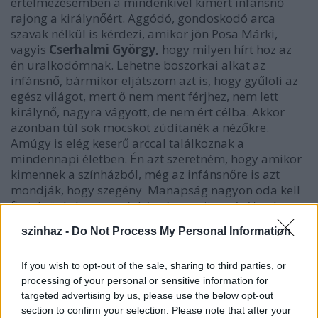
értelmezésemben a mindenkivel kimért infánsnő
rajong a királynőért. Aggódó, gondoskodó arca
szavak nélkül is kérdezi, amikor jön Posa Márki,
vagyis
Cserhalmi György,
hogy milyen hírt hoz az
én uralkodómnak. Lehetne boszorkai alkat az
infánsnő, bármikor eljátszom azt is, hogy gyűlöli az
egész világot, mert ő nem ment férjhez, nem lett
királynő, nagyra vágyott, de nem ért célba. Akkor
azonban túl sok mocskot zúdítanék a nézőkre.
Amúgy is elég keserű arccal találkoznak a
mindennapi életben. Én azt szeretném, hogy amikor
kimennek a színházból, még az infánsnőre is azt
mondják, hogy szegény Manapság nagyon oda kell
figyelnünk, hogy a színház- és mozijegy árát nehezen
kigazdálkodó közönség elégedetten hagyja el a
szinhaz -
Do Not Process My Personal Information
nézőteret.
If you wish to opt-out of the sale, sharing to third parties, or
processing of your personal or sensitive information for
targeted advertising by us, please use the below opt-out
section to confirm your selection. Please note that after your