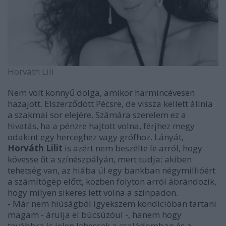
Horváth Lili
Nem volt könnyű dolga, amikor harmincévesen
hazajött. Elszerződött Pécsre, de vissza kellett állnia
a szakmai sor elejére. Számára szerelem ez a
hivatás, ha a pénzre hajtott volna, férjhez megy
odakint egy herceghez vagy grófhoz. Lányát,
Horváth Lilit
is azért nem beszélte le arról, hogy
kövesse őt a színészpályán, mert tudja: akiben
tehetség van, az hiába ül egy bankban négymillióért
a számítógép előtt, közben folyton arról ábrándozik,
hogy milyen sikeres lett volna a színpadon.
- Már nem hiúságból igyekszem kondícióban tartani
magam - árulja el búcsúzóul -, hanem hogy
továbbra is jelen lehessek a családomban és a