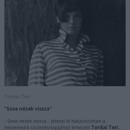
Tordai Teri
"Sose nézek vissza"
- Sose nézek vissza - jelenti ki határozottan a
hetvenedik születésnapjához érkezett
Tordai Teri.
-